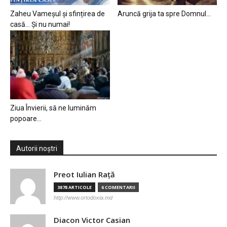
Zaheu Vameșul și sfințirea de
Aruncă grija ta spre Domnul…
casă… Și nu numai!
Ziua Învierii, să ne luminăm
popoare…
Autorii noștri
Preot Iulian Raţă
3878 ARTICOLE
6 COMENTARII
http://www.ortodoxia.md
Diacon Victor Casian