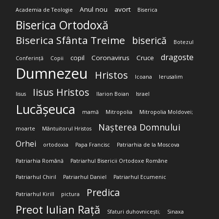
Anul nou
avort
Academia de Teologie
Biserica
Biserica Ortodoxă
Biserica Sfânta Treime
biserică
Botezul
dragoste
copil
Coronavirus
Cruce
Conferință
Copii
Dumnezeu
Hristos
Icoana
Ierusalim
Iisus Hristos
Iisus
Ilarion Boian
Israel
Lucășeuca
mamă
Mitropolia
Mitropolia Moldovei;
Nașterea Domnului
moarte
Mântuitorul Hristos
Orhei
ortodoxia
Papa Francisc
Patriarhia de la Moscova
Patriarhia Română
Patriarhul Bisericii Ortodoxe Române
Patriarhul Chiril
Patriarhul Daniel
Patriarhul Ecumenic
Predica
Patriarhul Kirill
pictura
Preot Iulian Rață
Sfaturi duhovnicești;
Sinaxa