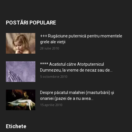
POSTĂRI POPULARE
+++ Rugăciune puternică pentru momentele
grele ale vieţii
28 iulie 2010
**** Acatistul către Atotputernicul
Dumnezeu, la vreme de necaz sau de...
5 octombrie 2010
Despre păcatul malahiei (masturbării) şi
onaniei (pazei de a nu avea...
15 aprilie 2010
Etichete