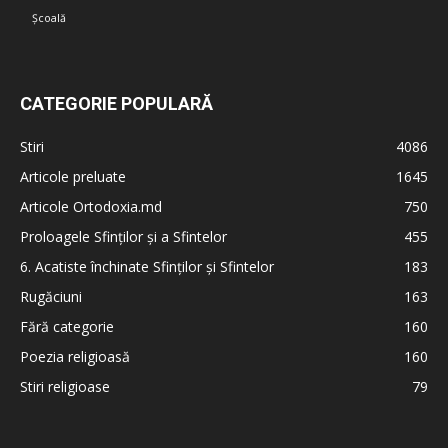
Școală
CATEGORIE POPULARĂ
Stiri
4086
Articole preluate
1645
Articole Ortodoxia.md
750
Proloagele Sfinților și a Sfintelor
455
6. Acatiste închinate Sfinților și Sfintelor
183
Rugăciuni
163
Fără categorie
160
Poezia religioasă
160
Stiri religioase
79