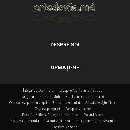
DESPRE NOI
URMAȚI-NE
Înălțarea Domnului
Despre Martorii lui Iehova
pogorirea-sfintului-duh
Piedici în calea mîntuirii
Ortodoxia pentru copii
Păcatul avortului
Păcatul vrăjitoriilor
Crucea preoției
Despre vaccine
Frământările sufletești ale tinerilor
Postul Mare
Învierea Domnului
Sa finisam impreuna biserica din lucaseuca
Despre vaccine