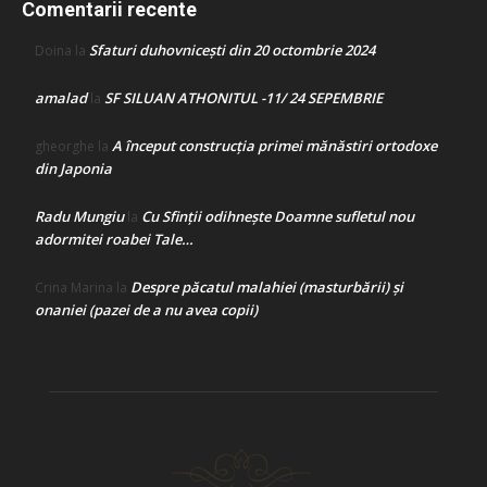
Comentarii recente
Sfaturi duhovnicești din 20 octombrie 2024
Doina
la
amalad
SF SILUAN ATHONITUL -11/ 24 SEPEMBRIE
la
A început construcţia primei mănăstiri ortodoxe
gheorghe
la
din Japonia
Radu Mungiu
Cu Sfinții odihnește Doamne sufletul nou
la
adormitei roabei Tale…
Despre păcatul malahiei (masturbării) şi
Crina Marina
la
onaniei (pazei de a nu avea copii)