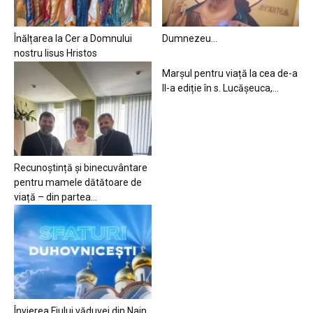
Înălțarea la Cer a Domnului
Dumnezeu…
nostru Iisus Hristos
Marșul pentru viață la cea de-a
II-a ediție în s. Lucășeuca,...
Recunoștință și binecuvântare
pentru mamele dătătoare de
viață – din partea...
Învierea Fiului văduvei din Nain