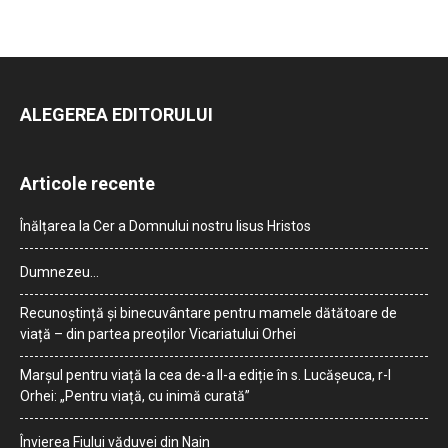
ALEGEREA EDITORULUI
Articole recente
Înălțarea la Cer a Domnului nostru Iisus Hristos
Dumnezeu…
Recunoștință și binecuvântare pentru mamele dătătoare de
viață – din partea preoților Vicariatului Orhei
Marșul pentru viață la cea de-a II-a ediție în s. Lucășeuca, r-l
Orhei: „Pentru viață, cu inimă curată”
Învierea Fiului văduvei din Nain