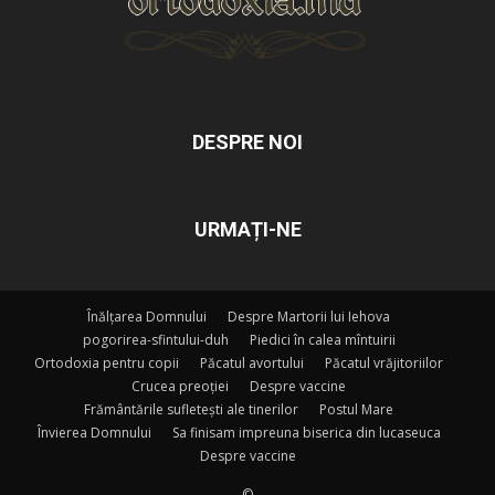
DESPRE NOI
URMAȚI-NE
Înălțarea Domnului
Despre Martorii lui Iehova
pogorirea-sfintului-duh
Piedici în calea mîntuirii
Ortodoxia pentru copii
Păcatul avortului
Păcatul vrăjitoriilor
Crucea preoției
Despre vaccine
Frământările sufletești ale tinerilor
Postul Mare
Învierea Domnului
Sa finisam impreuna biserica din lucaseuca
Despre vaccine
©