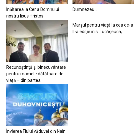
Înălțarea la Cer a Domnului
Dumnezeu…
nostru Iisus Hristos
Marșul pentru viață la cea de-a
II-a ediție în s. Lucășeuca,...
Recunoștință și binecuvântare
pentru mamele dătătoare de
viață – din partea...
Învierea Fiului văduvei din Nain