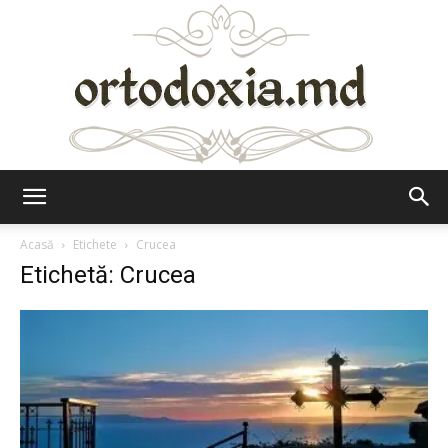
Ortodoxia.md
Acasă
Etichete
Crucea
Etichetă: Crucea