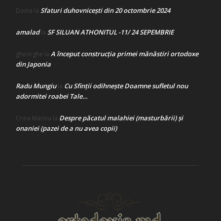
Sfaturi duhovnicești din 20 octombrie 2024
Doina
la
amalad
SF SILUAN ATHONITUL -11/ 24 SEPEMBRIE
la
A început construcţia primei mănăstiri ortodoxe
gheorghe
la
din Japonia
Radu Mungiu
Cu Sfinții odihnește Doamne sufletul nou
la
adormitei roabei Tale…
Despre păcatul malahiei (masturbării) şi
Crina Marina
la
onaniei (pazei de a nu avea copii)