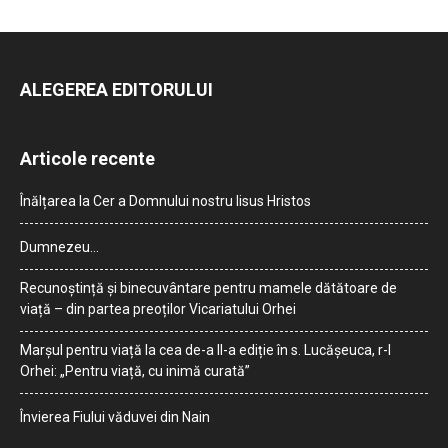
ALEGEREA EDITORULUI
Articole recente
Înălțarea la Cer a Domnului nostru Iisus Hristos
Dumnezeu…
Recunoștință și binecuvântare pentru mamele dătătoare de
viață – din partea preoților Vicariatului Orhei
Marșul pentru viață la cea de-a II-a ediție în s. Lucășeuca, r-l
Orhei: „Pentru viață, cu inimă curată”
Învierea Fiului văduvei din Nain