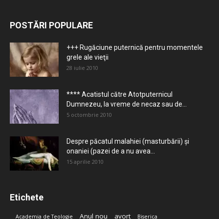
POSTĂRI POPULARE
+++ Rugăciune puternică pentru momentele
grele ale vieţii
28 iulie 2010
**** Acatistul către Atotputernicul
Dumnezeu, la vreme de necaz sau de...
5 octombrie 2010
Despre păcatul malahiei (masturbării) şi
onaniei (pazei de a nu avea...
15 aprilie 2010
Etichete
Anul nou
avort
Academia de Teologie
Biserica