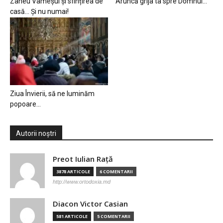
Zaheu Vameșul și sfințirea de
Aruncă grija ta spre Domnul…
casă… Și nu numai!
Ziua Învierii, să ne luminăm
popoare…
Autorii noștri
Preot Iulian Raţă
3878 ARTICOLE
6 COMENTARII
http://www.ortodoxia.md
Diacon Victor Casian
581 ARTICOLE
5 COMENTARII