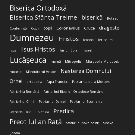
Biserica Ortodoxă
Biserica Sfânta Treime
biserică
Botezul
dragoste
copil
Coronavirus
Cruce
Conferință
Copii
Dumnezeu
Hristos
Icoana
Ierusalim
Iisus Hristos
Iisus
Ilarion Boian
Israel
Lucășeuca
mamă
Mitropolia
Mitropolia Moldovei;
Nașterea Domnului
moarte
Mântuitorul Hristos
Orhei
ortodoxia
Papa Francisc
Patriarhia de la Moscova
Patriarhia Română
Patriarhul Bisericii Ortodoxe Române
Patriarhul Chiril
Patriarhul Daniel
Patriarhul Ecumenic
Predica
Patriarhul Kirill
pictura
Preot Iulian Rață
Sfaturi duhovnicești;
Sinaxa
Școală