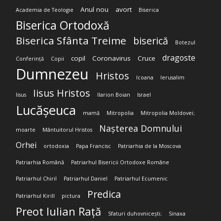
Anul nou
avort
Academia de Teologie
Biserica
Biserica Ortodoxă
Biserica Sfânta Treime
biserică
Botezul
dragoste
copil
Coronavirus
Cruce
Conferință
Copii
Dumnezeu
Hristos
Icoana
Ierusalim
Iisus Hristos
Iisus
Ilarion Boian
Israel
Lucășeuca
mamă
Mitropolia
Mitropolia Moldovei;
Nașterea Domnului
moarte
Mântuitorul Hristos
Orhei
ortodoxia
Papa Francisc
Patriarhia de la Moscova
Patriarhia Română
Patriarhul Bisericii Ortodoxe Române
Patriarhul Chiril
Patriarhul Daniel
Patriarhul Ecumenic
Predica
Patriarhul Kirill
pictura
Preot Iulian Rață
Sfaturi duhovnicești;
Sinaxa