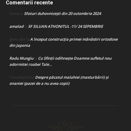
Comentarii recente
Sfaturi duhovnicești din 20 octombrie 2024
Doina
la
amalad
SF SILUAN ATHONITUL -11/ 24 SEPEMBRIE
la
A început construcţia primei mănăstiri ortodoxe
gheorghe
la
din Japonia
Radu Mungiu
Cu Sfinții odihnește Doamne sufletul nou
la
adormitei roabei Tale…
Despre păcatul malahiei (masturbării) şi
Crina Marina
la
onaniei (pazei de a nu avea copii)