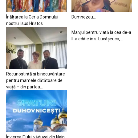
Înălțarea la Cer a Domnului
Dumnezeu…
nostru Iisus Hristos
Marșul pentru viață la cea de-a
II-a ediție în s. Lucășeuca,...
Recunoștință și binecuvântare
pentru mamele dătătoare de
viață – din partea...
Învierea Fiului văduvei din Nain