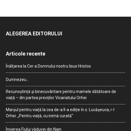
ALEGEREA EDITORULUI
Articole recente
Înălțarea la Cer a Domnului nostru Iisus Hristos
Dumnezeu…
Recunoștință și binecuvântare pentru mamele dătătoare de
viață – din partea preoților Vicariatului Orhei
Marșul pentru viață la cea de-a II-a ediție în s. Lucășeuca, r-l
Orhei: „Pentru viață, cu inimă curată”
Învierea Fiului văduvei din Nain