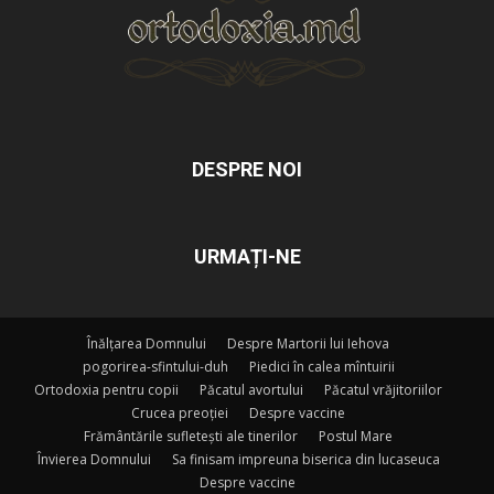
DESPRE NOI
URMAȚI-NE
Înălțarea Domnului
Despre Martorii lui Iehova
pogorirea-sfintului-duh
Piedici în calea mîntuirii
Ortodoxia pentru copii
Păcatul avortului
Păcatul vrăjitoriilor
Crucea preoției
Despre vaccine
Frământările sufletești ale tinerilor
Postul Mare
Învierea Domnului
Sa finisam impreuna biserica din lucaseuca
Despre vaccine