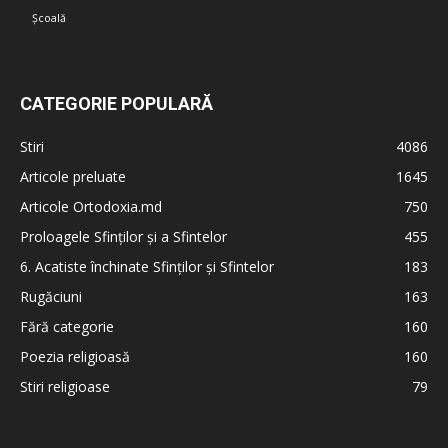
Școală
CATEGORIE POPULARĂ
Stiri
4086
Articole preluate
1645
Articole Ortodoxia.md
750
Proloagele Sfinților și a Sfintelor
455
6. Acatiste închinate Sfinților și Sfintelor
183
Rugăciuni
163
Fără categorie
160
Poezia religioasă
160
Stiri religioase
79