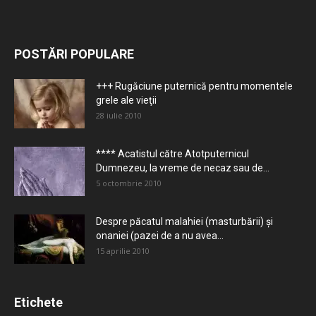
POSTĂRI POPULARE
+++ Rugăciune puternică pentru momentele
grele ale vieţii
28 iulie 2010
**** Acatistul către Atotputernicul
Dumnezeu, la vreme de necaz sau de...
5 octombrie 2010
Despre păcatul malahiei (masturbării) şi
onaniei (pazei de a nu avea...
15 aprilie 2010
Etichete