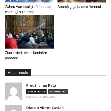
Zaheu Vameșul și sfințirea de
Aruncă grija ta spre Domnul…
casă… Și nu numai!
Ziua Învierii, să ne luminăm
popoare…
Autorii noștri
Preot Iulian Raţă
3878 ARTICOLE
6 COMENTARII
http://www.ortodoxia.md
Diacon Victor Casian