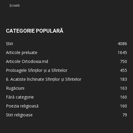
Școală
CATEGORIE POPULARĂ
Stiri
4086
Articole preluate
1645
Articole Ortodoxia.md
750
Proloagele Sfinților și a Sfintelor
455
6. Acatiste închinate Sfinților și Sfintelor
183
Rugăciuni
163
Fără categorie
160
Poezia religioasă
160
Stiri religioase
79