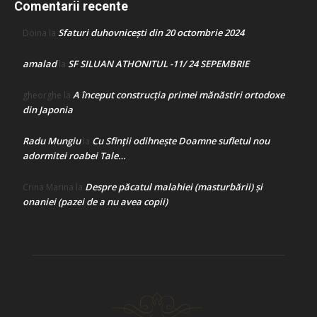
Comentarii recente
Sfaturi duhovnicești din 20 octombrie 2024
Doina
la
amalad
SF SILUAN ATHONITUL -11/ 24 SEPEMBRIE
la
A început construcţia primei mănăstiri ortodoxe
gheorghe
la
din Japonia
Radu Mungiu
Cu Sfinții odihnește Doamne sufletul nou
la
adormitei roabei Tale…
Despre păcatul malahiei (masturbării) şi
Crina Marina
la
onaniei (pazei de a nu avea copii)