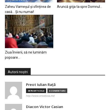
Zaheu Vameșul și sfințirea de
Aruncă grija ta spre Domnul…
casă… Și nu numai!
Ziua Învierii, să ne luminăm
popoare…
Autorii noștri
Preot Iulian Raţă
3878 ARTICOLE
6 COMENTARII
http://www.ortodoxia.md
Diacon Victor Casian