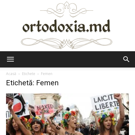
Ortodoxia.md
Acasă
Etichete
Femen
Etichetă: Femen