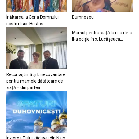
Înălțarea la Cer a Domnului
Dumnezeu…
nostru Iisus Hristos
Marșul pentru viață la cea de-a
II-a ediție în s. Lucășeuca,...
Recunoștință și binecuvântare
pentru mamele dătătoare de
viață – din partea...
Învierea Fiului văduvei din Nain