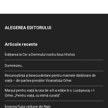
ALEGEREA EDITORULUI
Articole recente
Înălțarea la Cer a Domnului nostru Iisus Hristos
Dumnezeu…
Recunoștință și binecuvântare pentru mamele dătătoare de
viață – din partea preoților Vicariatului Orhei
Marșul pentru viață la cea de-a II-a ediție în s. Lucășeuca, r-l
Orhei: „Pentru viață, cu inimă curată”
Învierea Fiului văduvei din Nain