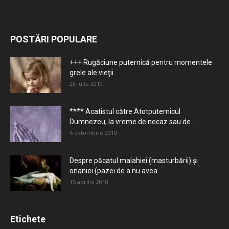
POSTĂRI POPULARE
+++ Rugăciune puternică pentru momentele
grele ale vieţii
28 iulie 2010
**** Acatistul către Atotputernicul
Dumnezeu, la vreme de necaz sau de...
5 octombrie 2010
Despre păcatul malahiei (masturbării) şi
onaniei (pazei de a nu avea...
15 aprilie 2010
Etichete