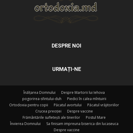
DESPRE NOI
URMAȚI-NE
Înălțarea Domnului
Despre Martorii lui Iehova
pogorirea-sfintului-duh
Piedici în calea mîntuirii
Ortodoxia pentru copii
Păcatul avortului
Păcatul vrăjitoriilor
Crucea preoției
Despre vaccine
Frământările sufletești ale tinerilor
Postul Mare
Învierea Domnului
Sa finisam impreuna biserica din lucaseuca
Despre vaccine