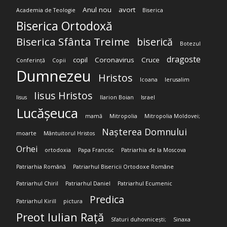
Anul nou
avort
Academia de Teologie
Biserica
Biserica Ortodoxă
Biserica Sfânta Treime
biserică
Botezul
dragoste
copil
Coronavirus
Cruce
Conferință
Copii
Dumnezeu
Hristos
Icoana
Ierusalim
Iisus Hristos
Iisus
Ilarion Boian
Israel
Lucășeuca
mamă
Mitropolia
Mitropolia Moldovei;
Nașterea Domnului
moarte
Mântuitorul Hristos
Orhei
ortodoxia
Papa Francisc
Patriarhia de la Moscova
Patriarhia Română
Patriarhul Bisericii Ortodoxe Române
Patriarhul Chiril
Patriarhul Daniel
Patriarhul Ecumenic
Predica
Patriarhul Kirill
pictura
Preot Iulian Rață
Sfaturi duhovnicești;
Sinaxa