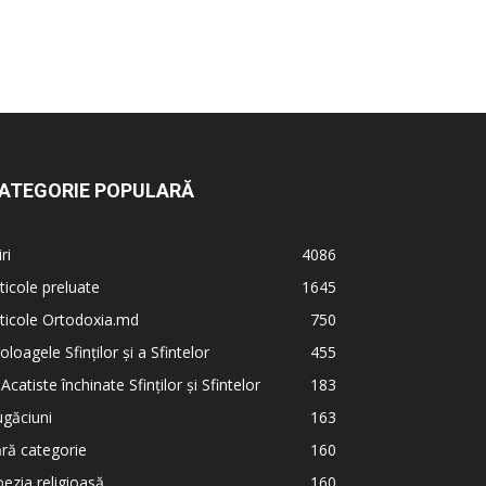
ATEGORIE POPULARĂ
iri
4086
ticole preluate
1645
ticole Ortodoxia.md
750
oloagele Sfinților și a Sfintelor
455
 Acatiste închinate Sfinților și Sfintelor
183
găciuni
163
ră categorie
160
ezia religioasă
160