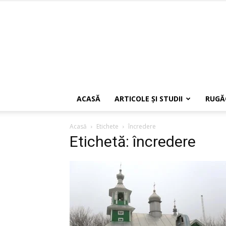
ACASĂ
ARTICOLE ŞI STUDII
RUGĂ
Acasă
Etichete
încredere
Etichetă: încredere