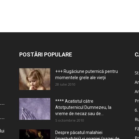
POSTĂRI POPULARE
C
+++ Rugăciune puternică pentru
St
momentele grele ale vieţii
Ar
28 iulie 2010
Ar
Pr
**** Acatistul către
Atotputernicul Dumnezeu, la
6.
vreme de necaz sau de...
Ru
5 octombrie 2010
Fă
lui
Despre păcatul malahiei
Po
(masturbării) şi onaniei (pazei de