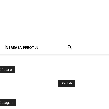
ÎNTREABĂ PREOTUL
Căutare
Categorii