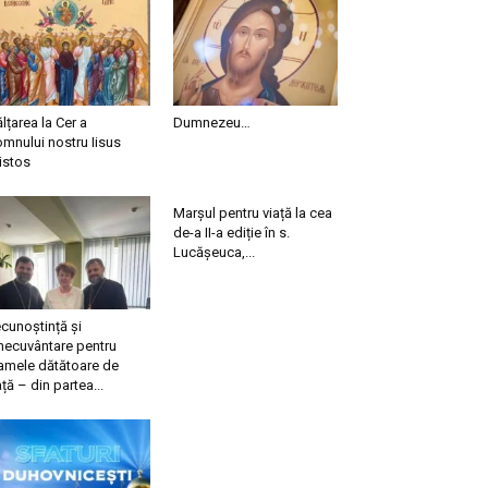
ălțarea la Cer a
Dumnezeu…
mnului nostru Iisus
istos
Marșul pentru viață la cea
de-a II-a ediție în s.
Lucășeuca,...
cunoștință și
necuvântare pentru
mele dătătoare de
ață – din partea...