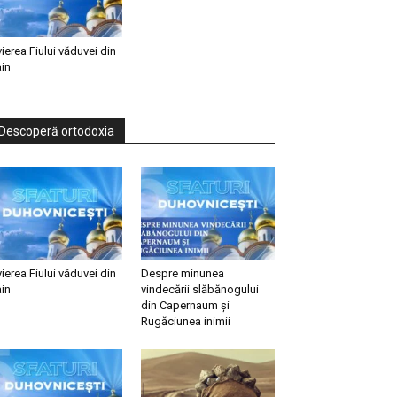
vierea Fiului văduvei din
in
Descoperă ortodoxia
vierea Fiului văduvei din
Despre minunea
in
vindecării slăbănogului
din Capernaum și
Rugăciunea inimii