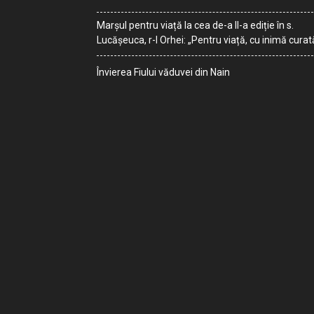
Marșul pentru viață la cea de-a II-a ediție în s.
Lucășeuca, r-l Orhei: „Pentru viață, cu inimă curat
Învierea Fiului văduvei din Nain