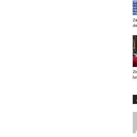
Za
de
Zi
lu