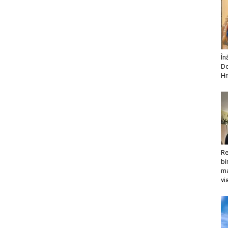
În
Do
Hr
Re
bi
ma
vi