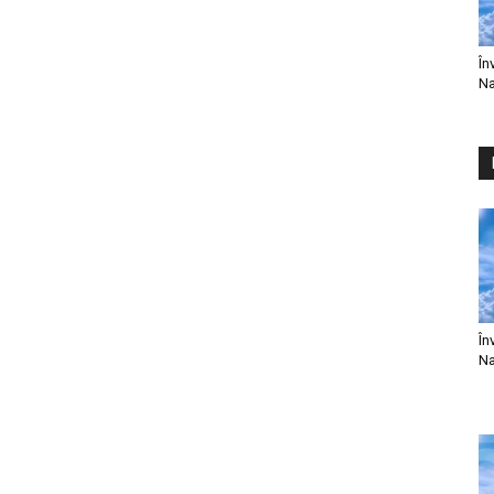
În
Na
În
Na