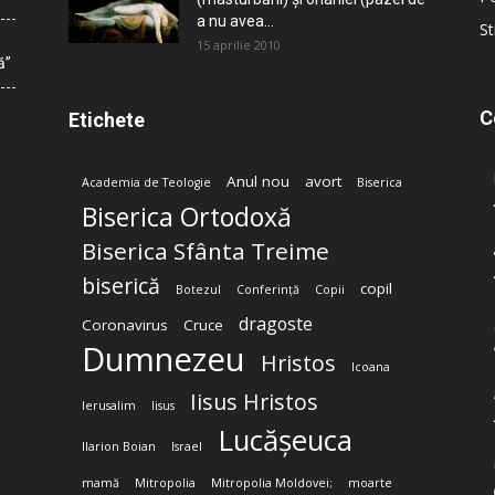
a nu avea...
St
15 aprilie 2010
ă”
C
Etichete
Anul nou
avort
Academia de Teologie
Biserica
Biserica Ortodoxă
Biserica Sfânta Treime
biserică
copil
Botezul
Conferință
Copii
dragoste
Coronavirus
Cruce
Dumnezeu
Hristos
Icoana
Iisus Hristos
Ierusalim
Iisus
Lucășeuca
Ilarion Boian
Israel
mamă
Mitropolia
Mitropolia Moldovei;
moarte