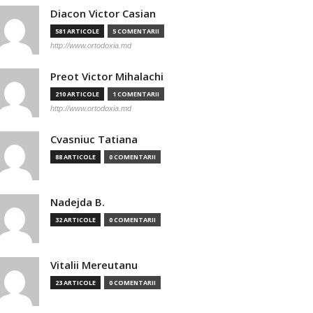
Diacon Victor Casian
581 ARTICOLE
5 COMENTARII
http://www.ortodoxia.md
Preot Victor Mihalachi
210 ARTICOLE
1 COMENTARII
http://www.ortodoxia.md
Cvasniuc Tatiana
88 ARTICOLE
0 COMENTARII
Nadejda B.
32 ARTICOLE
0 COMENTARII
Vitalii Mereutanu
23 ARTICOLE
0 COMENTARII