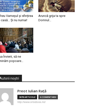
heu Vameșul și sfințirea
Aruncă grija ta spre
 casă… Și nu numai!
Domnul…
ua Învierii, să ne
minăm popoare…
Autorii noștri
Preot Iulian Raţă
3878 ARTICOLE
6 COMENTARII
http://www.ortodoxia.md