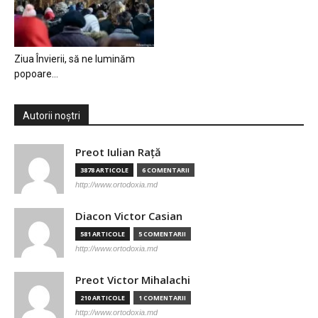
Ziua Învierii, să ne luminăm
popoare…
Autorii noștri
Preot Iulian Raţă
3878 ARTICOLE
6 COMENTARII
http://www.ortodoxia.md
Diacon Victor Casian
581 ARTICOLE
5 COMENTARII
http://www.ortodoxia.md
Preot Victor Mihalachi
210 ARTICOLE
1 COMENTARII
http://www.ortodoxia.md