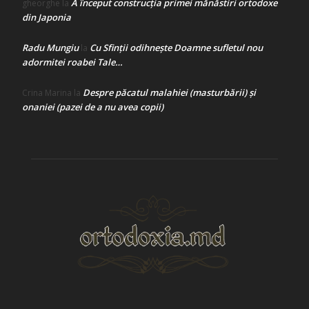
A început construcţia primei mănăstiri ortodoxe
gheorghe
la
din Japonia
Radu Mungiu
Cu Sfinții odihnește Doamne sufletul nou
la
adormitei roabei Tale…
Despre păcatul malahiei (masturbării) şi
Crina Marina
la
onaniei (pazei de a nu avea copii)