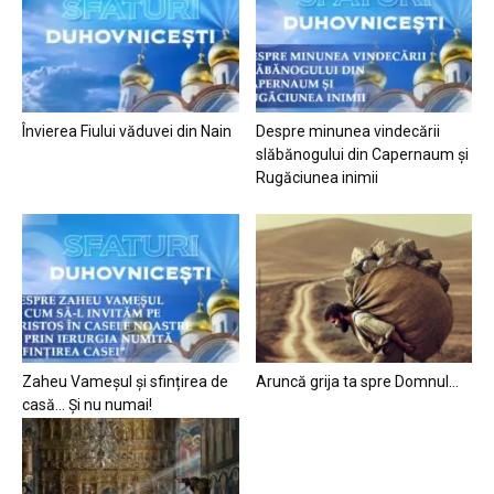
Învierea Fiului văduvei din Nain
Despre minunea vindecării
slăbănogului din Capernaum și
Rugăciunea inimii
Zaheu Vameșul și sfințirea de
Aruncă grija ta spre Domnul…
casă… Și nu numai!