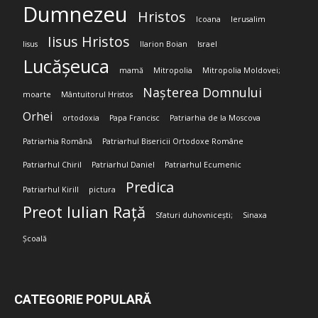
Dumnezeu
Hristos
Icoana
Ierusalim
Iisus Hristos
Iisus
Ilarion Boian
Israel
Lucășeuca
mamă
Mitropolia
Mitropolia Moldovei;
Nașterea Domnului
moarte
Mântuitorul Hristos
Orhei
ortodoxia
Papa Francisc
Patriarhia de la Moscova
Patriarhia Română
Patriarhul Bisericii Ortodoxe Române
Patriarhul Chiril
Patriarhul Daniel
Patriarhul Ecumenic
Predica
Patriarhul Kirill
pictura
Preot Iulian Rață
Sfaturi duhovnicești;
Sinaxa
Școală
CATEGORIE POPULARĂ