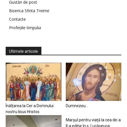
Gustări de post
Biserica Sfinta Treime
Contacte
Profețiile timpului
Ultimele articole
Înălțarea la Cer a Domnului
Dumnezeu…
nostru Iisus Hristos
Marșul pentru viață la cea de-a
II-a ediție în s. Lucășeuca,...