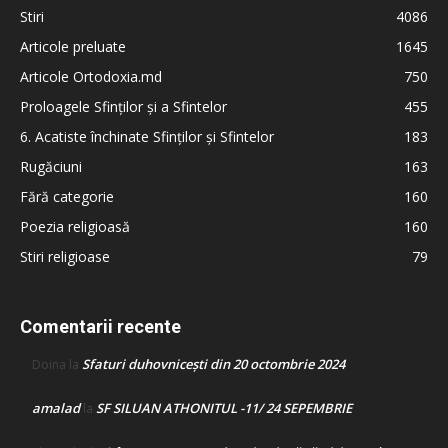
Stiri
4086
Articole preluate
1645
Articole Ortodoxia.md
750
Proloagele Sfinților și a Sfintelor
455
6. Acatiste închinate Sfinților și Sfintelor
183
Rugăciuni
163
Fără categorie
160
Poezia religioasă
160
Stiri religioase
79
Comentarii recente
Sfaturi duhovnicești din 20 octombrie 2024
Doina
la
amalad
SF SILUAN ATHONITUL -11/ 24 SEPEMBRIE
la