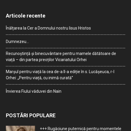
Articole recente
Înălțarea la Cer a Domnului nostru Iisus Hristos
Dumnezeu…
Recunoștință și binecuvântare pentru mamele dătătoare de
viață – din partea preoților Vicariatului Orhei
Marșul pentru viață la cea de-a II-a ediție în s. Lucășeuca, r-l
Orhei: „Pentru viață, cu inimă curată”
Învierea Fiului văduvei din Nain
POSTĂRI POPULARE
+++ Rugăciune puternică pentru momentele