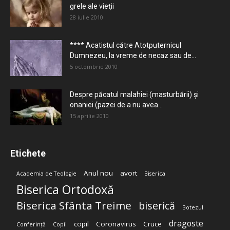
grele ale vieţii
28 iulie 2010
**** Acatistul către Atotputernicul
Dumnezeu, la vreme de necaz sau de...
5 octombrie 2010
Despre păcatul malahiei (masturbării) şi
onaniei (pazei de a nu avea...
15 aprilie 2010
Etichete
Anul nou
avort
Academia de Teologie
Biserica
Biserica Ortodoxă
Biserica Sfânta Treime
biserică
Botezul
dragoste
copil
Coronavirus
Cruce
Conferință
Copii