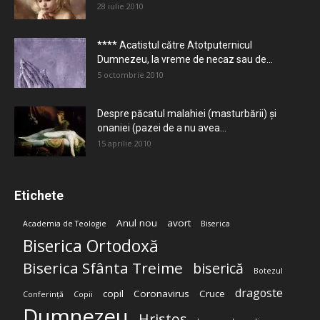
28 iulie 2010
**** Acatistul către Atotputernicul
Dumnezeu, la vreme de necaz sau de...
5 octombrie 2010
Despre păcatul malahiei (masturbării) şi
onaniei (pazei de a nu avea...
15 aprilie 2010
Etichete
Anul nou
avort
Academia de Teologie
Biserica
Biserica Ortodoxă
Biserica Sfânta Treime
biserică
Botezul
dragoste
copil
Coronavirus
Cruce
Conferință
Copii
Dumnezeu
Hristos