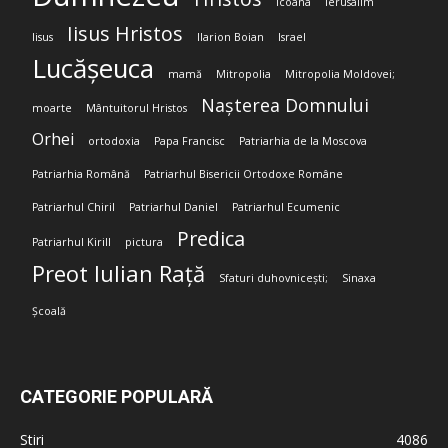
Icoana
Ierusalim
Iisus Hristos
Iisus
Ilarion Boian
Israel
Lucășeuca
mamă
Mitropolia
Mitropolia Moldovei;
Nașterea Domnului
moarte
Mântuitorul Hristos
Orhei
ortodoxia
Papa Francisc
Patriarhia de la Moscova
Patriarhia Română
Patriarhul Bisericii Ortodoxe Române
Patriarhul Chiril
Patriarhul Daniel
Patriarhul Ecumenic
Predica
Patriarhul Kirill
pictura
Preot Iulian Rață
Sfaturi duhovnicești;
Sinaxa
Școală
CATEGORIE POPULARĂ
Stiri
4086