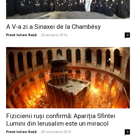
A V-a zi a Sinaxei de la Chambésy
Preot Iulian Raţă
-
26 ianuarie 2016
0
Fizicienii ruși confirmă: Apariția Sfintei
Lumini din Ierusalim este un miracol
Preot Iulian Raţă
-
28 octombrie 2015
0