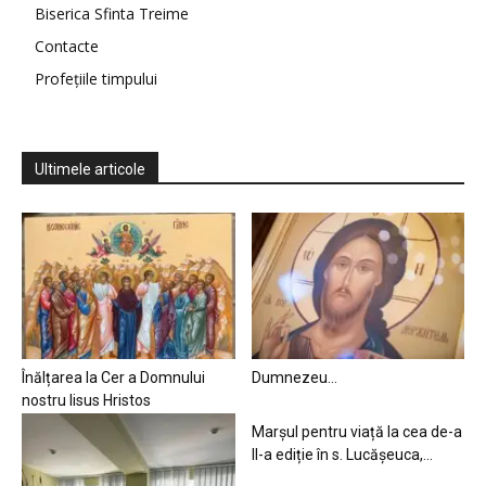
Biserica Sfinta Treime
Contacte
Profețiile timpului
Ultimele articole
Înălțarea la Cer a Domnului
Dumnezeu…
nostru Iisus Hristos
Marșul pentru viață la cea de-a
II-a ediție în s. Lucășeuca,...