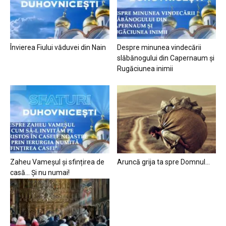
Învierea Fiului văduvei din Nain
Despre minunea vindecării
slăbănogului din Capernaum și
Rugăciunea inimii
Zaheu Vameșul și sfințirea de
Aruncă grija ta spre Domnul…
casă… Și nu numai!