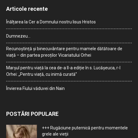
Articole recente
Înălțarea la Cer a Domnului nostru Iisus Hristos
Dumnezeu…
Recunoștință și binecuvântare pentru mamele dătătoare de
viață – din partea preoților Vicariatului Orhei
Marșul pentru viață la cea de-a II-a ediție în s. Lucășeuca, r-l
Orhei: „Pentru viață, cu inimă curată”
Învierea Fiului văduvei din Nain
POSTĂRI POPULARE
+++ Rugăciune puternică pentru momentele
grele ale vieţii