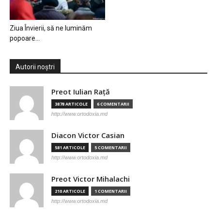
Ziua Învierii, să ne luminăm
popoare…
Autorii noștri
Preot Iulian Raţă
3878 ARTICOLE
6 COMENTARII
http://www.ortodoxia.md
Diacon Victor Casian
581 ARTICOLE
5 COMENTARII
http://www.ortodoxia.md
Preot Victor Mihalachi
210 ARTICOLE
1 COMENTARII
http://www.ortodoxia.md