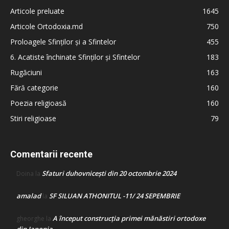
Articole preluate
1645
Articole Ortodoxia.md
750
Proloagele Sfinților și a Sfintelor
455
6. Acatiste închinate Sfinților și Sfintelor
183
Rugăciuni
163
Fără categorie
160
Poezia religioasă
160
Stiri religioase
79
Comentarii recente
Sfaturi duhovnicești din 20 octombrie 2024
Doina
la
amalad
SF SILUAN ATHONITUL -11/ 24 SEPEMBRIE
la
A început construcţia primei mănăstiri ortodoxe
gheorghe
la