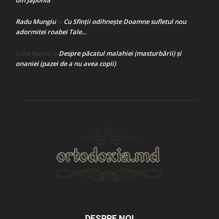
din Japonia
Radu Mungiu
Cu Sfinții odihnește Doamne sufletul nou
la
adormitei roabei Tale…
Despre păcatul malahiei (masturbării) şi
Crina Marina
la
onaniei (pazei de a nu avea copii)
DESPRE NOI