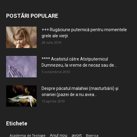
POSTĂRI POPULARE
+++ Rugăciune puternică pentru momentele
grele ale vieţii
28 iulie 2010
**** Acatistul către Atotputernicul
Dumnezeu, la vreme de necaz sau de...
5 octombrie 2010
Despre păcatul malahiei (masturbării) şi
onaniei (pazei de a nu avea...
15 aprilie 2010
Etichete
Anul nou
avort
Academia de Teologie
Biserica