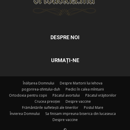
DESPRE NOI
URMAȚI-NE
Înălțarea Domnului
Despre Martorii lui Iehova
pogorirea-sfintului-duh
Piedici în calea mîntuirii
Ortodoxia pentru copii
Păcatul avortului
Păcatul vrăjitoriilor
Crucea preoției
Despre vaccine
Frământările sufletești ale tinerilor
Postul Mare
Învierea Domnului
Sa finisam impreuna biserica din lucaseuca
Despre vaccine
©