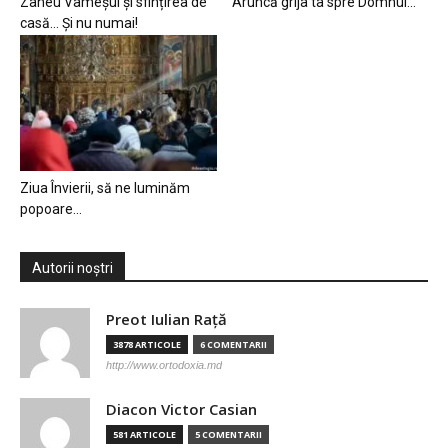
Zaheu Vameșul și sfințirea de
Aruncă grija ta spre Domnul…
casă… Și nu numai!
Ziua Învierii, să ne luminăm
popoare…
Autorii noștri
Preot Iulian Raţă
3878 ARTICOLE
6 COMENTARII
http://www.ortodoxia.md
Diacon Victor Casian
581 ARTICOLE
5 COMENTARII