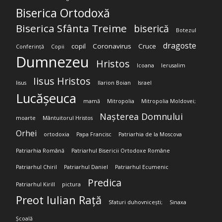
Biserica Ortodoxă
Biserica Sfânta Treime
biserică
Botezul
dragoste
copil
Coronavirus
Cruce
Conferință
Copii
Dumnezeu
Hristos
Icoana
Ierusalim
Iisus Hristos
Iisus
Ilarion Boian
Israel
Lucășeuca
mamă
Mitropolia
Mitropolia Moldovei;
Nașterea Domnului
moarte
Mântuitorul Hristos
Orhei
ortodoxia
Papa Francisc
Patriarhia de la Moscova
Patriarhia Română
Patriarhul Bisericii Ortodoxe Române
Patriarhul Chiril
Patriarhul Daniel
Patriarhul Ecumenic
Predica
Patriarhul Kirill
pictura
Preot Iulian Rață
Sfaturi duhovnicești;
Sinaxa
Școală