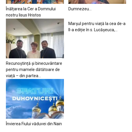
Înălțarea la Cer a Domnului
Dumnezeu…
nostru Iisus Hristos
Marșul pentru viață la cea de-a
II-a ediție în s. Lucășeuca,...
Recunoștință și binecuvântare
pentru mamele dătătoare de
viață – din partea...
Învierea Fiului văduvei din Nain