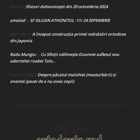
Sfaturi duhovnicești din 20 octombrie 2024
Doina
la
amalad
SF SILUAN ATHONITUL -11/ 24 SEPEMBRIE
la
A început construcţia primei mănăstiri ortodoxe
gheorghe
la
din Japonia
Radu Mungiu
Cu Sfinții odihnește Doamne sufletul nou
la
adormitei roabei Tale…
Despre păcatul malahiei (masturbării) şi
Crina Marina
la
onaniei (pazei de a nu avea copii)