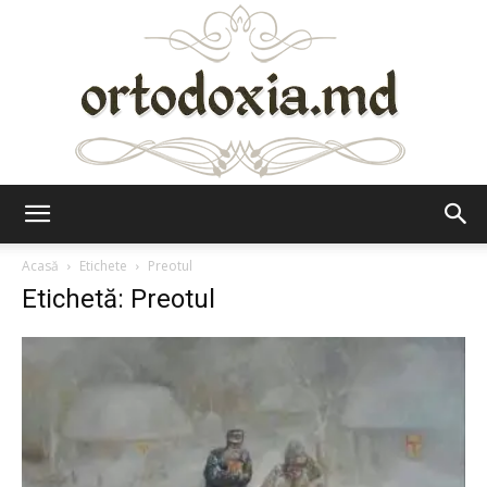
Ortodoxia.md
Acasă
Etichete
Preotul
Etichetă: Preotul