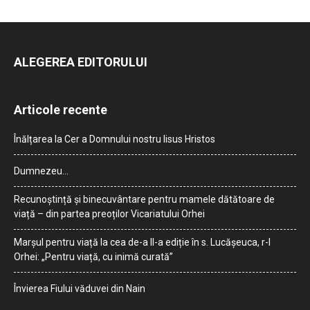
ALEGEREA EDITORULUI
Articole recente
Înălțarea la Cer a Domnului nostru Iisus Hristos
Dumnezeu…
Recunoștință și binecuvântare pentru mamele dătătoare de
viață – din partea preoților Vicariatului Orhei
Marșul pentru viață la cea de-a II-a ediție în s. Lucășeuca, r-l
Orhei: „Pentru viață, cu inimă curată”
Învierea Fiului văduvei din Nain