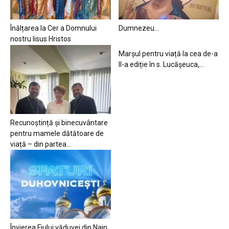
Înălțarea la Cer a Domnului
Dumnezeu…
nostru Iisus Hristos
Marșul pentru viață la cea de-a
II-a ediție în s. Lucășeuca,...
Recunoștință și binecuvântare
pentru mamele dătătoare de
viață – din partea...
Învierea Fiului văduvei din Nain