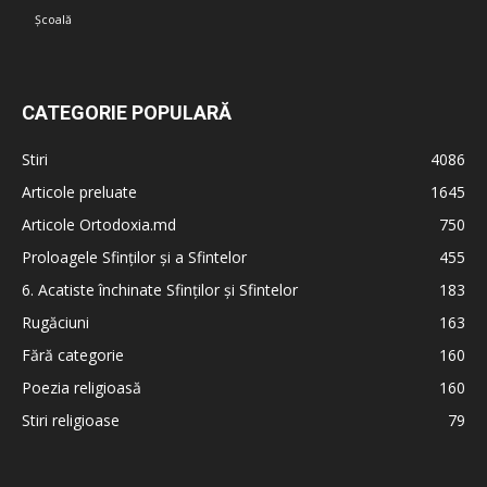
Școală
CATEGORIE POPULARĂ
Stiri
4086
Articole preluate
1645
Articole Ortodoxia.md
750
Proloagele Sfinților și a Sfintelor
455
6. Acatiste închinate Sfinților și Sfintelor
183
Rugăciuni
163
Fără categorie
160
Poezia religioasă
160
Stiri religioase
79