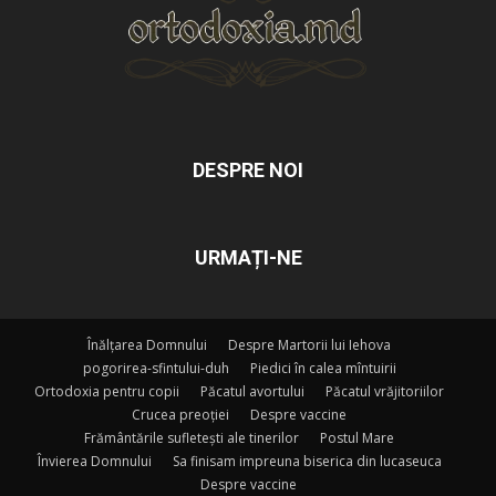
DESPRE NOI
URMAȚI-NE
Înălțarea Domnului
Despre Martorii lui Iehova
pogorirea-sfintului-duh
Piedici în calea mîntuirii
Ortodoxia pentru copii
Păcatul avortului
Păcatul vrăjitoriilor
Crucea preoției
Despre vaccine
Frământările sufletești ale tinerilor
Postul Mare
Învierea Domnului
Sa finisam impreuna biserica din lucaseuca
Despre vaccine