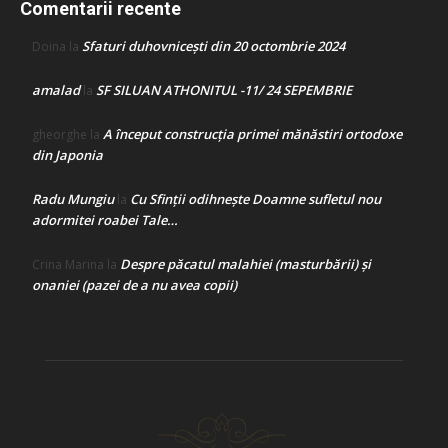
Comentarii recente
Sfaturi duhovnicești din 20 octombrie 2024
Doina
la
amalad
SF SILUAN ATHONITUL -11/ 24 SEPEMBRIE
la
A început construcţia primei mănăstiri ortodoxe
gheorghe
la
din Japonia
Radu Mungiu
Cu Sfinții odihnește Doamne sufletul nou
la
adormitei roabei Tale…
Despre păcatul malahiei (masturbării) şi
Crina Marina
la
onaniei (pazei de a nu avea copii)