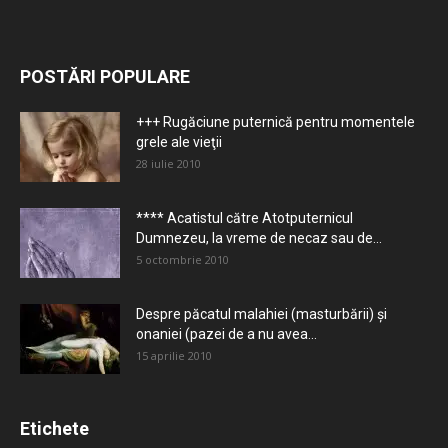
POSTĂRI POPULARE
+++ Rugăciune puternică pentru momentele
grele ale vieţii
28 iulie 2010
**** Acatistul către Atotputernicul
Dumnezeu, la vreme de necaz sau de...
5 octombrie 2010
Despre păcatul malahiei (masturbării) şi
onaniei (pazei de a nu avea...
15 aprilie 2010
Etichete