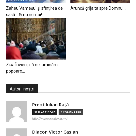
Zaheu Vameșul și sfințirea de
Aruncă grija ta spre Domnul…
casă… Și nu numai!
Ziua Învierii, să ne luminăm
popoare…
Autorii noștri
Preot Iulian Raţă
3878 ARTICOLE
6 COMENTARII
http://www.ortodoxia.md
Diacon Victor Casian