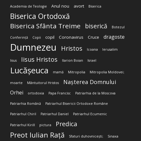
Anul nou
avort
Academia de Teologie
Biserica
Biserica Ortodoxă
Biserica Sfânta Treime
biserică
Botezul
dragoste
copil
Coronavirus
Cruce
Conferință
Copii
Dumnezeu
Hristos
Icoana
Ierusalim
Iisus Hristos
Iisus
Ilarion Boian
Israel
Lucășeuca
mamă
Mitropolia
Mitropolia Moldovei;
Nașterea Domnului
moarte
Mântuitorul Hristos
Orhei
ortodoxia
Papa Francisc
Patriarhia de la Moscova
Patriarhia Română
Patriarhul Bisericii Ortodoxe Române
Patriarhul Chiril
Patriarhul Daniel
Patriarhul Ecumenic
Predica
Patriarhul Kirill
pictura
Preot Iulian Rață
Sfaturi duhovnicești;
Sinaxa