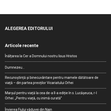
ALEGEREA EDITORULUI
Articole recente
Înălțarea la Cer a Domnului nostru Iisus Hristos
Dumnezeu…
Recunoștință și binecuvântare pentru mamele dătătoare de
viață – din partea preoților Vicariatului Orhei
Marșul pentru viață la cea de-a II-a ediție în s. Lucășeuca, r-l
Orhei: „Pentru viață, cu inimă curată”
Învierea Fiului văduvei din Nain