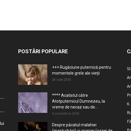
POSTĂRI POPULARE
C
+++ Rugăciune puternică pentru
St
momentele grele ale vieţii
Ar
28 iulie 2010
Ar
Pr
**** Acatistul către
Atotputernicul Dumnezeu, la
6.
vreme de necaz sau de...
Ru
5 octombrie 2010
Fă
lui
Despre păcatul malahiei
Po
(masturbării) şi onaniei (pazei de