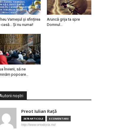
heu Vameșul și sfințirea
Aruncă grija ta spre
 casă… Și nu numai!
Domnul…
ua Învierii, să ne
minăm popoare…
Autorii noștri
Preot Iulian Raţă
3878 ARTICOLE
6 COMENTARII
http://www.ortodoxia.md