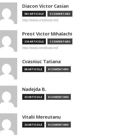
Diacon Victor Casian
581 ARTICOLE
5 COMENTARII
http://www.ortodoxia.md
Preot Victor Mihalachi
210 ARTICOLE
1 COMENTARII
http://www.ortodoxia.md
Cvasniuc Tatiana
88 ARTICOLE
0 COMENTARII
Nadejda B.
32 ARTICOLE
0 COMENTARII
Vitalii Mereutanu
23 ARTICOLE
0 COMENTARII