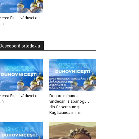
vierea Fiului văduvei din
in
Descoperă ortodoxia
vierea Fiului văduvei din
Despre minunea
in
vindecării slăbănogului
din Capernaum și
Rugăciunea inimii