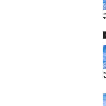
În
Na
În
Na