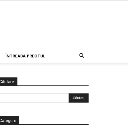
ÎNTREABĂ PREOTUL
Căutare
Categorii