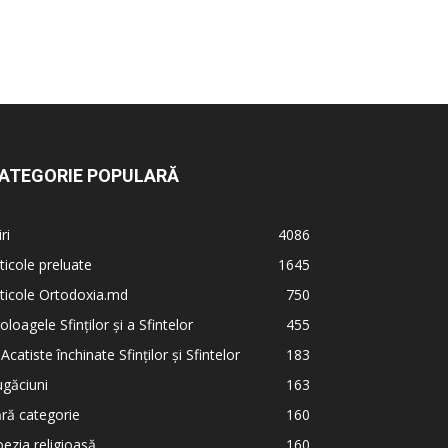
ATEGORIE POPULARĂ
iri
4086
ticole preluate
1645
ticole Ortodoxia.md
750
oloagele Sfinților și a Sfintelor
455
 Acatiste închinate Sfinților și Sfintelor
183
găciuni
163
ră categorie
160
ezia religioasă
160