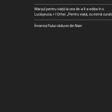
Marșul pentru viață la cea de-a II-a ediție în s.
Lucășeuca, r-l Orhei: „Pentru viață, cu inimă curat
Învierea Fiului văduvei din Nain