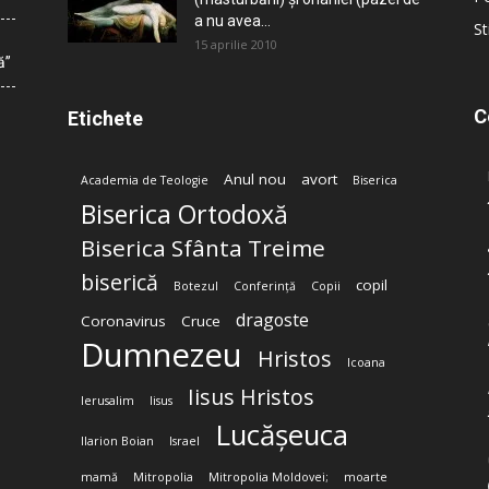
a nu avea...
St
15 aprilie 2010
ă”
C
Etichete
Anul nou
avort
Academia de Teologie
Biserica
Biserica Ortodoxă
Biserica Sfânta Treime
biserică
copil
Botezul
Conferință
Copii
dragoste
Coronavirus
Cruce
Dumnezeu
Hristos
Icoana
Iisus Hristos
Ierusalim
Iisus
Lucășeuca
Ilarion Boian
Israel
mamă
Mitropolia
Mitropolia Moldovei;
moarte