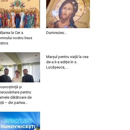
ălțarea la Cer a
Dumnezeu…
mnului nostru Iisus
istos
Marșul pentru viață la cea
de-a II-a ediție în s.
Lucășeuca,...
cunoștință și
necuvântare pentru
mele dătătoare de
ață – din partea...