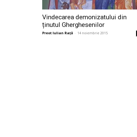
Vindecarea demonizatului din
ținutul Gherghesenilor
Preot Iulian Raţă
-
14 noiembrie 2015