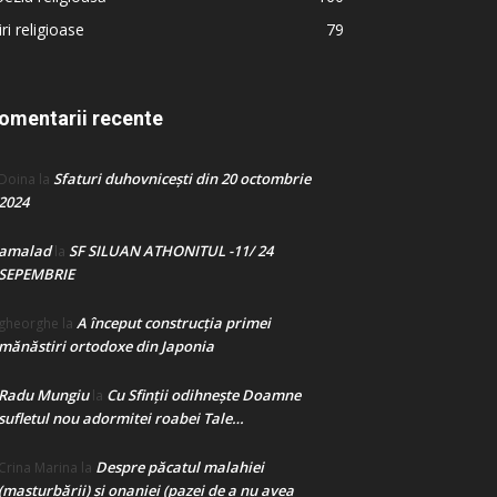
iri religioase
79
omentarii recente
Sfaturi duhovnicești din 20 octombrie
Doina
la
2024
amalad
SF SILUAN ATHONITUL -11/ 24
la
SEPEMBRIE
A început construcţia primei
gheorghe
la
mănăstiri ortodoxe din Japonia
Radu Mungiu
Cu Sfinții odihnește Doamne
la
sufletul nou adormitei roabei Tale…
Despre păcatul malahiei
Crina Marina
la
(masturbării) şi onaniei (pazei de a nu avea