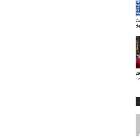
Za
de
Zi
lu