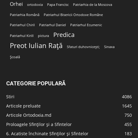
Orhei
ortodoxia
Papa Francisc
Patriarhia de la Moscova
Patriarhia Română
Patriarhul Bisericii Ortodoxe Române
Patriarhul Chiril
Patriarhul Daniel
Patriarhul Ecumenic
Predica
Patriarhul Kirill
pictura
Preot Iulian Rață
Sfaturi duhovnicești;
Sinaxa
Școală
CATEGORIE POPULARĂ
Stiri
4086
Articole preluate
1645
Articole Ortodoxia.md
750
Proloagele Sfinților și a Sfintelor
455
6. Acatiste închinate Sfinților și Sfintelor
183