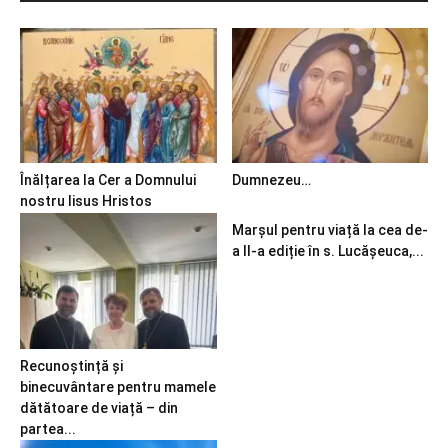
Înălțarea la Cer a Domnului
Dumnezeu…
nostru Iisus Hristos
Marșul pentru viață la cea de-
a II-a ediție în s. Lucășeuca,...
Recunoștință și
binecuvântare pentru mamele
dătătoare de viață – din
partea...