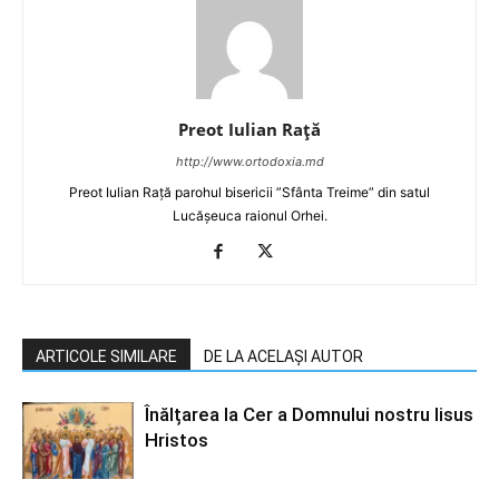
Preot Iulian Raţă
http://www.ortodoxia.md
Preot Iulian Rață parohul bisericii ”Sfânta Treime” din satul
Lucășeuca raionul Orhei.
ARTICOLE SIMILARE
DE LA ACELAȘI AUTOR
Înălțarea la Cer a Domnului nostru Iisus
Hristos