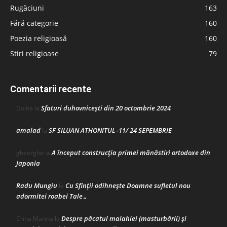
Rugăciuni
163
Fără categorie
160
Poezia religioasă
160
Stiri religioase
79
Comentarii recente
Sfaturi duhovnicești din 20 octombrie 2024
Doina
la
amalad
SF SILUAN ATHONITUL -11/ 24 SEPEMBRIE
la
A început construcţia primei mănăstiri ortodoxe din
gheorghe
la
Japonia
Radu Mungiu
Cu Sfinții odihnește Doamne sufletul nou
la
adormitei roabei Tale…
Despre păcatul malahiei (masturbării) şi
Crina Marina
la