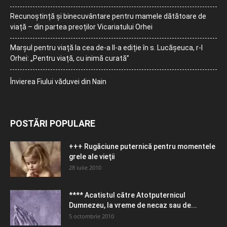
Recunoștință și binecuvântare pentru mamele dătătoare de
viață – din partea preoților Vicariatului Orhei
Marșul pentru viață la cea de-a II-a ediție în s. Lucășeuca, r-l
Orhei: „Pentru viață, cu inimă curată”
Învierea Fiului văduvei din Nain
POSTĂRI POPULARE
+++ Rugăciune puternică pentru momentele
grele ale vieţii
28 iulie 2010
**** Acatistul către Atotputernicul
Dumnezeu, la vreme de necaz sau de...
5 octombrie 2010