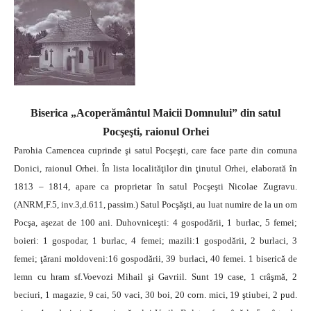
Biserica „Acoperământul Maicii Domnului” din satul
Pocşeşti, raionul Orhei
Parohia Camencea cuprinde şi satul Pocşeşti, care face parte din comuna
Donici, raionul Orhei. În lista localităţilor din ţinutul Orhei, elaborată în
1813 – 1814, apare ca proprietar în satul Pocşeşti Nicolae Zugravu.
(ANRM,F.5, inv.3,d.611, passim.) Satul Pocşăşti, au luat numire de la un om
Pocşa, aşezat de 100 ani. Duhovniceşti: 4 gospodării, 1 burlac, 5 femei;
boieri: 1 gospodar, 1 burlac, 4 femei; mazili:1 gospodării, 2 burlaci, 3
femei; ţărani moldoveni:16 gospodării, 39 burlaci, 40 femei.
1 biserică de
lemn cu hram sf.Voevozi Mihail şi Gavriil. Sunt 19 case, 1 crâşmă, 2
beciuri, 1 magazie, 9 cai, 50 vaci, 30 boi, 20 corn. mici, 19 ştiubei, 2 pud.