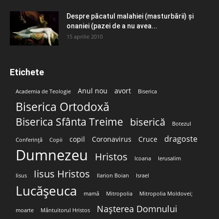
Despre păcatul malahiei (masturbării) şi
onaniei (pazei de a nu avea...
15 aprilie 2010
Etichete
Anul nou
avort
Academia de Teologie
Biserica
Biserica Ortodoxă
Biserica Sfânta Treime
biserică
Botezul
dragoste
copil
Coronavirus
Cruce
Conferință
Copii
Dumnezeu
Hristos
Icoana
Ierusalim
Iisus Hristos
Iisus
Ilarion Boian
Israel
Lucășeuca
mamă
Mitropolia
Mitropolia Moldovei;
Nașterea Domnului
moarte
Mântuitorul Hristos