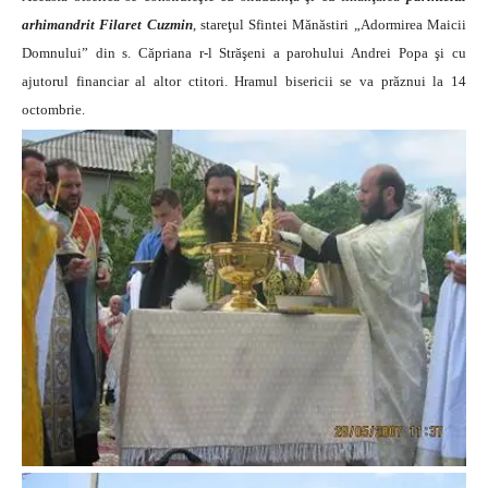
arhimandrit Filaret Cuzmin
, stareţul Sfintei Mănăstiri „Adormirea Maicii
Domnului” din s. Căpriana r-l Străşeni a parohului Andrei Popa şi
cu
ajutorul financiar al altor ctitori. Hramul bisericii se va prăznui la 14
octombrie.