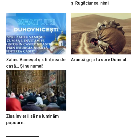
și Rugăciunea inimii
Zaheu Vameșul și sfințirea de
Aruncă grija ta spre Domnul…
casă… Și nu numai!
Ziua Învierii, să ne luminăm
popoare…