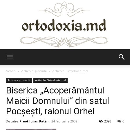
Ortodoxia.md
Acasă
Articole şi studii
Articole Ortodoxia.md
Articole şi studii
Articole Ortodoxia.md
Biserica „Acoperământul
Maicii Domnului’’ din satul
Pocşeşti, raionul Orhei
De către
Preot Iulian Raţă
-
24 februarie 2009
2398
0