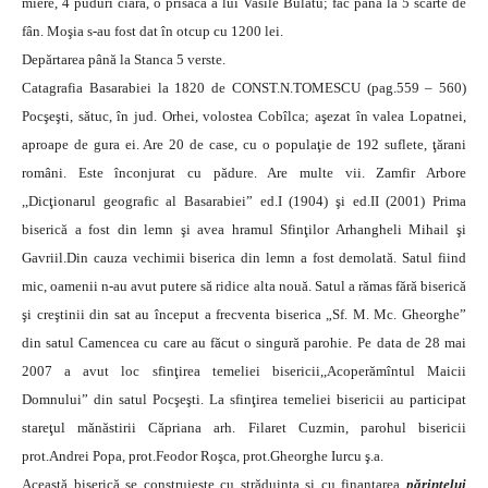
miere, 4 puduri ciară, o prisacă a lui Vasile Bulatu; fac până la 5 scârte de
fân. Moşia s-au fost dat în otcup cu 1200 lei.
Depărtarea până la Stanca 5 verste.
Catagrafia Basarabiei la 1820 de CONST.N.TOMESCU (pag.559 – 560)
Pocşeşti, sătuc, în jud. Orhei, volostea Cobîlca; aşezat în valea Lopatnei,
aproape de gura ei. Are 20 de case, cu o populaţie de 192 suflete, ţărani
români. Este înconjurat cu pădure. Are multe vii. Zamfir Arbore
,,Dicţionarul geografic al Basarabiei” ed.I (1904) şi ed.II (2001) Prima
biserică a fost din lemn şi avea hramul Sfinţilor Arhangheli Mihail şi
Gavriil.Din cauza vechimii biserica din lemn a fost demolată. Satul fiind
mic, oamenii n-au avut putere să ridice alta nouă. Satul a rămas fără biserică
şi creştinii din sat au început a frecventa biserica „Sf. M. Mc. Gheorghe”
din satul Camencea cu care au făcut o singură parohie.
Pe data de 28 mai
20
07 a avut loc sfinţirea temeliei bisericii,,Acoperămîntul Maicii
Domnului” din satul Pocşeşti. La sfinţirea temeliei bisericii au participat
stareţul mănăstirii Căpriana arh. Filaret Cuzmin, parohul bisericii
prot.Andrei Popa, prot.Feodor Roşca, prot.Gheorghe Iurcu ş.a.
Această biserică se construieşte cu străduinţa şi cu finanţarea
părintelui