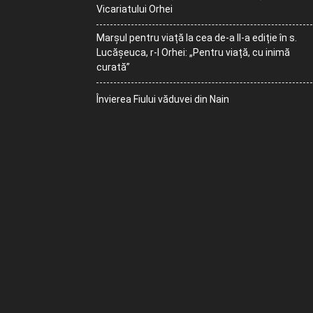
Vicariatului Orhei
Marșul pentru viață la cea de-a II-a ediție în s.
Lucășeuca, r-l Orhei: „Pentru viață, cu inimă
curată”
Învierea Fiului văduvei din Nain