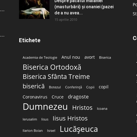
Despre păcatul malahiei
Po
(masturbării) şi onaniei (pazei
de a nu avea...
St
15 aprilie 2010
C
Etichete
Anul nou
avort
Academia de Teologie
Biserica
Biserica Ortodoxă
Biserica Sfânta Treime
biserică
copil
Botezul
Conferință
Copii
dragoste
Coronavirus
Cruce
Dumnezeu
Hristos
Icoana
Iisus Hristos
Ierusalim
Iisus
Lucășeuca
Ilarion Boian
Israel