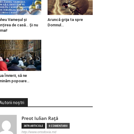
heu Vameșul și
Aruncă grija ta spre
ințirea de casă… Și nu
Domnul…
mai!
ua Învierii, să ne
minăm popoare…
Autorii noștri
Preot Iulian Raţă
3878 ARTICOLE
6 COMENTARII
http://www.ortodoxia.md