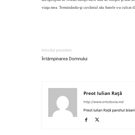
viaţa mea. Terminându-şi cuvântul său fratele s-a culcat di
Articolul precedent
Întâmpinarea Domnului
Preot Iulian Raţă
http://www.ortodoxia.md
Preot Iulian Rață parohul biser