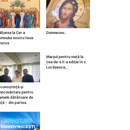
ălțarea la Cer a
Dumnezeu…
mnului nostru Iisus
istos
Marșul pentru viață la
cea de-a II-a ediție în s.
Lucășeuca,...
cunoștință și
necuvântare pentru
mele dătătoare de
ață – din partea...