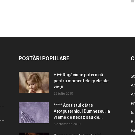
POSTĂRI POPULARE
C
+++ Rugăciune puternică
St
pentru momentele grele ale
Ar
vieţii
28 iulie 2010
Ar
Pr
**** Acatistul către
Atotputernicul Dumnezeu, la
6.
vreme de necaz sau de...
R
5 octombrie 2010
Fă