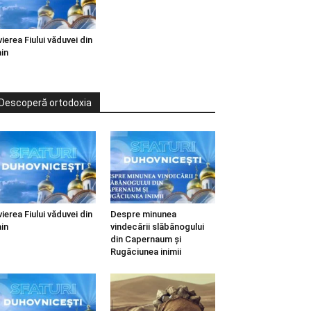
vierea Fiului văduvei din
in
Descoperă ortodoxia
vierea Fiului văduvei din
Despre minunea
in
vindecării slăbănogului
din Capernaum și
Rugăciunea inimii