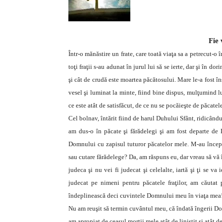
Fie 
Într-o mănăstire un frate, care toată viaţa sa a petrecut-o 
toţi fraţii s-au adunat în jurul lui să se ierte, dar şi în 
şi cât de crudă este moartea păcătosului. Mare le-a fost î
vesel şi luminat la minte, fiind bine dispus, mulţumind l
ce este atât de satisfăcut, de ce nu se pocăieşte de păcatele
Cel bolnav, întărit fiind de harul Duhului Sfânt, ridicându-
am dus-o în păcate şi fărădelegi şi am fost departe de
Domnului cu zapisul tuturor păcatelor mele. M-au început 
sau cutare fărădelege? Da, am răspuns eu, dar vreau să vă
judeca şi nu vei fi judecat şi celelalte, iartă şi ţi se 
judecat pe nimeni pentru păcatele fraţilor, am căutat p
îndeplinească deci cuvintele Domnului meu în viaţa mea
Nu am reuşit să termin cuvântul meu, că îndată îngerii Dom
am apropiat de ceasul morţii mele atât de liniştit şi atât d