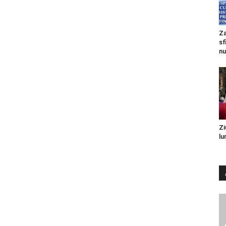
Za
sf
nu
Zi
lu