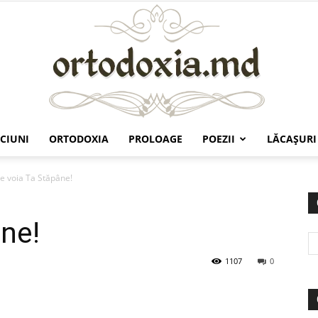
CIUNI
ORTODOXIA
PROLOAGE
POEZII
LĂCAŞURI
Ortodoxia.md
ie voia Ta Stăpâne!
âne!
1107
0