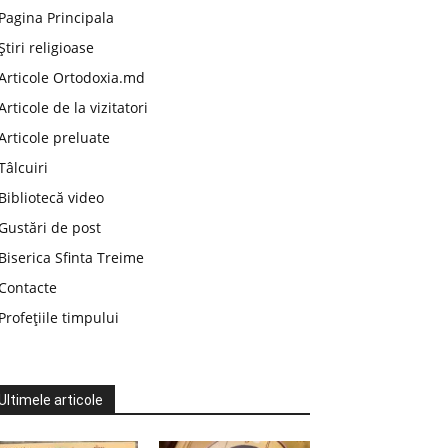
Pagina Principala
Știri religioase
Articole Ortodoxia.md
Articole de la vizitatori
Articole preluate
Tâlcuiri
Bibliotecă video
Gustări de post
Biserica Sfinta Treime
Contacte
Profețiile timpului
Ultimele articole