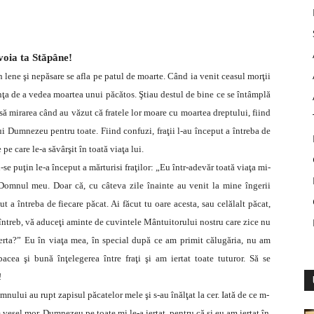
voia ta Stăpâne!
în lene şi nepăsare se afla pe patul de moarte. Când ia venit ceasul morţii
dorinţa de a vedea moartea unui păcătos. Ştiau destul de bine ce se întâmplă
nsă mirarea când au văzut că fratele lor moare cu moartea dreptului, fiind
ui Dumnezeu pentru toate. Fiind confuzi, fraţii l-au început a întreba de
 pe care le-a săvârşit în toată viaţa lui.
se puţin le-a început a mărturisi fraţilor: „Eu într-adevăr toată viaţa mi-
 Domnul meu. Doar că, cu câteva zile înainte au venit la mine îngerii
a întreba de fiecare păcat. Ai făcut tu oare acesta, sau celălalt păcat,
 întreb, vă aduceţi aminte de cuvintele Mântuitorului nostru care zice nu
va ierta?” Eu în viaţa mea, în special după ce am primit călugăria, nu am
acea şi bună înţelegerea între fraţi şi am iertat toate tuturor. Să se
!
nului au rupt zapisul păcatelor mele şi s-au înălţat la cer. Iată de ce m-
e vesel mor. Dumnezeu pe toate mi le-a iertat, pentru că şi eu am iertat în