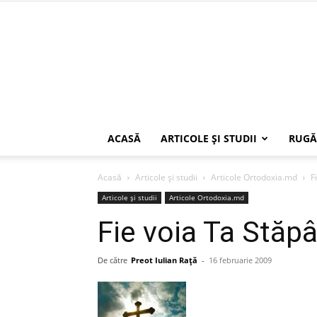
ACASĂ
ARTICOLE ŞI STUDII
RUGĂ
Acasă
Articole şi studii
Articole Ortodoxia.md
F
Articole şi studii
Articole Ortodoxia.md
Fie voia Ta Stăp
De către
Preot Iulian Raţă
-
16 februarie 2009