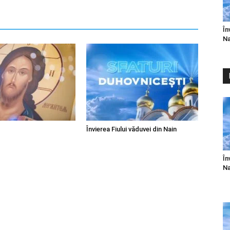
În
Na
Învierea Fiului văduvei din Nain
În
Na