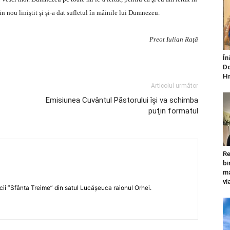
n nou liniştit şi şi-a dat sufletul în mâinile lui Dumnezeu.
Preot Iulian Raţă
În
Do
Hr
Articolul următor
Emisiunea Cuvântul Păstorului îşi va schimba
puţin formatul
Re
bi
ma
vi
icii ”Sfânta Treime” din satul Lucășeuca raionul Orhei.