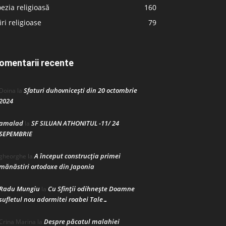
ezia religioasă
160
iri religioase
79
omentarii recente
Sfaturi duhovnicești din 20 octombrie
Doina
la
2024
amalad
SF SILUAN ATHONITUL -11/ 24
la
SEPEMBRIE
A început construcţia primei
gheorghe
la
mănăstiri ortodoxe din Japonia
Radu Mungiu
Cu Sfinții odihnește Doamne
la
sufletul nou adormitei roabei Tale…
Despre păcatul malahiei
Crina Marina
la