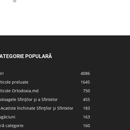
ATEGORIE POPULARĂ
iri
4086
ticole preluate
1645
ticole Ortodoxia.md
750
oloagele Sfinților și a Sfintelor
455
 Acatiste închinate Sfinților și Sfintelor
183
ugăciuni
163
ră categorie
160