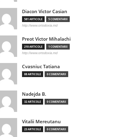
Diacon Victor Casian
581 ARTICOLE
5 COMENTARII
http://www.ortodoxia.md
Preot Victor Mihalachi
210 ARTICOLE
1 COMENTARII
http://www.ortodoxia.md
Cvasniuc Tatiana
88 ARTICOLE
0 COMENTARII
Nadejda B.
32 ARTICOLE
0 COMENTARII
Vitalii Mereutanu
23 ARTICOLE
0 COMENTARII