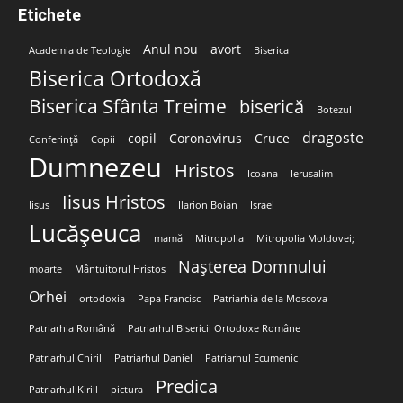
Etichete
Anul nou
avort
Academia de Teologie
Biserica
Biserica Ortodoxă
Biserica Sfânta Treime
biserică
Botezul
dragoste
copil
Coronavirus
Cruce
Conferință
Copii
Dumnezeu
Hristos
Icoana
Ierusalim
Iisus Hristos
Iisus
Ilarion Boian
Israel
Lucășeuca
mamă
Mitropolia
Mitropolia Moldovei;
Nașterea Domnului
moarte
Mântuitorul Hristos
Orhei
ortodoxia
Papa Francisc
Patriarhia de la Moscova
Patriarhia Română
Patriarhul Bisericii Ortodoxe Române
Patriarhul Chiril
Patriarhul Daniel
Patriarhul Ecumenic
Predica
Patriarhul Kirill
pictura