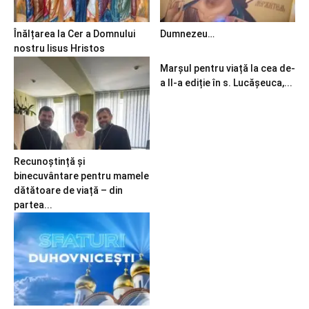
Înălțarea la Cer a Domnului
Dumnezeu…
nostru Iisus Hristos
Marșul pentru viață la cea de-
a II-a ediție în s. Lucășeuca,...
Recunoștință și
binecuvântare pentru mamele
dătătoare de viață – din
partea...