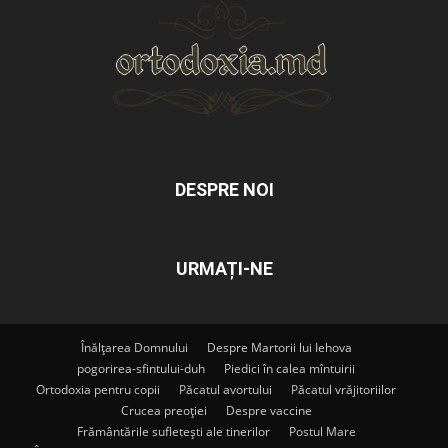
DESPRE NOI
URMAȚI-NE
Înălțarea Domnului
Despre Martorii lui Iehova
pogorirea-sfintului-duh
Piedici în calea mîntuirii
Ortodoxia pentru copii
Păcatul avortului
Păcatul vrăjitoriilor
Crucea preoției
Despre vaccine
Frământările sufletești ale tinerilor
Postul Mare