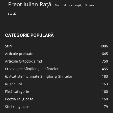
Preot Iulian Rață
Sfaturi duhovnicești;
Sinaxa
Școală
CATEGORIE POPULARĂ
Stiri
4086
Articole preluate
1645
Articole Ortodoxia.md
750
Proloagele Sfinților și a Sfintelor
455
6. Acatiste închinate Sfinților și Sfintelor
183
Rugăciuni
163
Fără categorie
160
Poezia religioasă
160
Stiri religioase
79