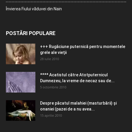
Învierea Fiului văduvei din Nain
POSTĂRI POPULARE
+++ Rugăciune puternică pentru momentele
grele ale vieţii
28 iulie 2010
**** Acatistul către Atotputernicul
Dumnezeu, la vreme de necaz sau de...
5 octombrie 2010
Despre păcatul malahiei (masturbării) şi
onaniei (pazei de a nu avea...
15 aprilie 2010