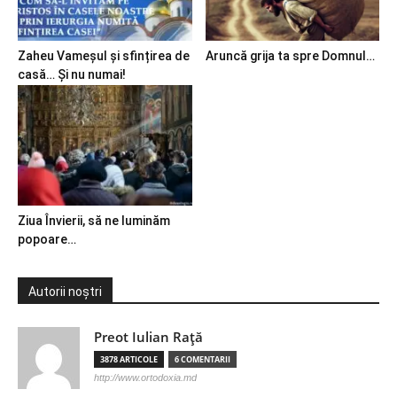
Zaheu Vameșul și sfințirea de
Aruncă grija ta spre Domnul…
casă… Și nu numai!
Ziua Învierii, să ne luminăm
popoare…
Autorii noștri
Preot Iulian Raţă
3878 ARTICOLE
6 COMENTARII
http://www.ortodoxia.md