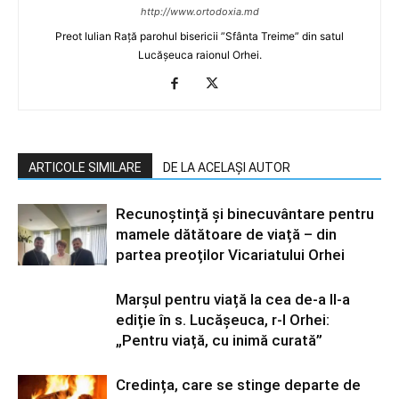
http://www.ortodoxia.md
Preot Iulian Rață parohul bisericii ”Sfânta Treime” din satul
Lucășeuca raionul Orhei.
ARTICOLE SIMILARE
DE LA ACELAȘI AUTOR
Recunoștință și binecuvântare pentru
mamele dătătoare de viață – din
partea preoților Vicariatului Orhei
Marșul pentru viață la cea de-a II-a
ediție în s. Lucășeuca, r-l Orhei:
„Pentru viață, cu inimă curată”
Credința, care se stinge departe de