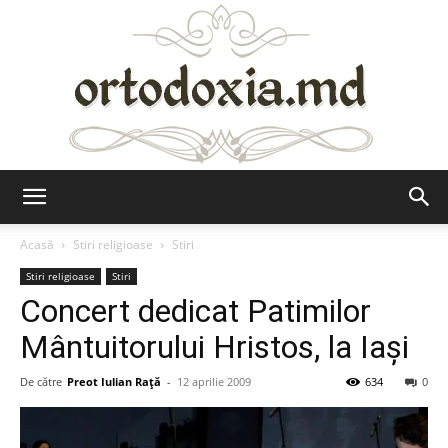
Ortodoxia.md
Acasă
Stiri religioase
Stiri
Stiri religioase
Stiri
Concert dedicat Patimilor
Mântuitorului Hristos, la Iaşi
De către
Preot Iulian Raţă
-
12 aprilie 2009
634
0