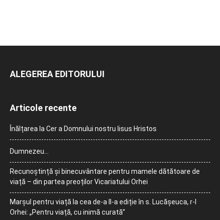
ALEGEREA EDITORULUI
Articole recente
Înălțarea la Cer a Domnului nostru Iisus Hristos
Dumnezeu…
Recunoștință și binecuvântare pentru mamele dătătoare de
viață – din partea preoților Vicariatului Orhei
Marșul pentru viață la cea de-a II-a ediție în s. Lucășeuca, r-l
Orhei: „Pentru viață, cu inimă curată”