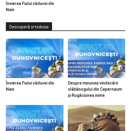
Învierea Fiului văduvei din
Nain
Descoperă ortodoxia
Învierea Fiului văduvei din
Despre minunea vindecării
Nain
slăbănogului din Capernaum
și Rugăciunea inimii