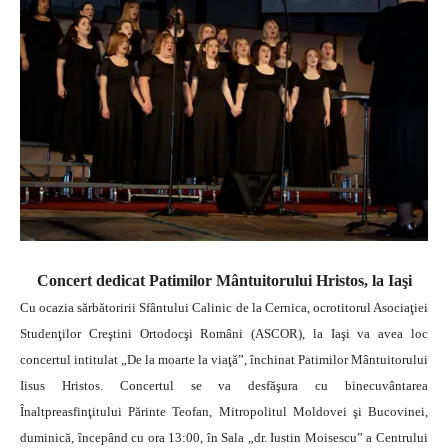
Concert dedicat Patimilor Mântuitorului Hristos, la Iaşi
Cu ocazia sărbătoririi Sfântului Calinic de la Cernica, ocrotitorul Asociaţiei
Studenţilor Creştini Ortodocşi Români (ASCOR), la Iaşi va avea loc
concertul intitulat „De la moarte la viaţă”, închinat Patimilor Mântuitorului
Iisus Hristos.
Concertul se va desfăşura cu binecuvântarea
Înaltpreasfinţitului Părinte Teofan, Mitropolitul Moldovei şi Bucovinei,
duminică, începând cu ora 13:00, în Sala „dr. Iustin Moisescu” a Centrului