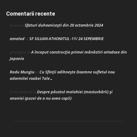
Comentarii recente
Sfaturi duhovnicești din 20 octombrie 2024
Doina
la
amalad
SF SILUAN ATHONITUL -11/ 24 SEPEMBRIE
la
A început construcţia primei mănăstiri ortodoxe din
gheorghe
la
Japonia
Radu Mungiu
Cu Sfinții odihnește Doamne sufletul nou
la
adormitei roabei Tale…
Despre păcatul malahiei (masturbării) şi
Crina Marina
la
onaniei (pazei de a nu avea copii)