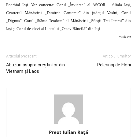
Eparhial Iaşi. Vor concerta: Corul „Învierea” al ASCOR – filiala Iaşi,
Cvartetul Mănăstirii „Dimitrie Cantemir” din judeţul Vaslui, Corul
„Dignus”, Corul „Sfânta Teodora” al Mănăstirii „Sfinţii Trei Ierarhi” din
Iaşi şi Corul de elevi al Liceului „Octav Băncilă” din Iaşi.
mmb.ro
Articolul precedent
Articolul următor
Abuzuri asupra creştinilor din
Pelerinaj de Florii
Vietnam şi Laos
Preot Iulian Raţă