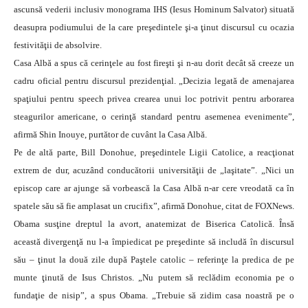
ascunsă vederii inclusiv monograma IHS (Iesus Hominum Salvator) situată
deasupra podiumului de la care preşedintele şi-a ţinut discursul cu ocazia
festivităţii de absolvire.
Casa Albă a spus că cerinţele au fost fireşti şi n-au dorit decât să creeze un
cadru oficial pentru discursul prezidenţial. „Decizia legată de amenajarea
spaţiului pentru speech privea crearea unui loc potrivit pentru arborarea
steagurilor americane, o cerinţă standard pentru asemenea evenimente”,
afirmă Shin Inouye, purtător de cuvânt la Casa Albă.
Pe de altă parte, Bill Donohue, preşedintele Ligii Catolice, a reacţionat
extrem de dur, acuzând conducătorii universităţii de „laşitate”. „Nici un
episcop care ar ajunge să vorbească la Casa Albă n-ar cere vreodată ca în
spatele său să fie amplasat un crucifix”, afirmă Donohue, citat de FOXNews.
Obama susţine dreptul la avort, anatemizat de Biserica Catolică. Însă
această divergenţă nu l-a împiedicat pe preşedinte să includă în discursul
său – ţinut la două zile după Paştele catolic – referinţe la predica de pe
munte ţinută de Isus Christos. „Nu putem să reclădim economia pe o
fundaţie de nisip”, a spus Obama. „Trebuie să zidim casa noastră pe o