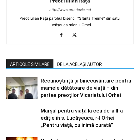
Preot Iulian Raţă
http://www.ortodoxia.md
Preot Iulian Rață parohul bisericii ”Sfânta Treime” din satul
Lucășeuca raionul Orhei.
ARTICOLE SIMILARE
DE LA ACELAȘI AUTOR
Recunoștință și binecuvântare pentru
mamele dătătoare de viață – din
partea preoților Vicariatului Orhei
Marșul pentru viață la cea de-a II-a
ediție în s. Lucășeuca, r-l Orhei:
„Pentru viață, cu inimă curată”