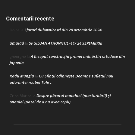
Comentarii recente
Sfaturi duhovnicești din 20 octombrie 2024
Doina
la
amalad
SF SILUAN ATHONITUL -11/ 24 SEPEMBRIE
la
A început construcţia primei mănăstiri ortodoxe din
gheorghe
la
Japonia
Radu Mungiu
Cu Sfinții odihnește Doamne sufletul nou
la
adormitei roabei Tale…
Despre păcatul malahiei (masturbării) şi
Crina Marina
la
onaniei (pazei de a nu avea copii)