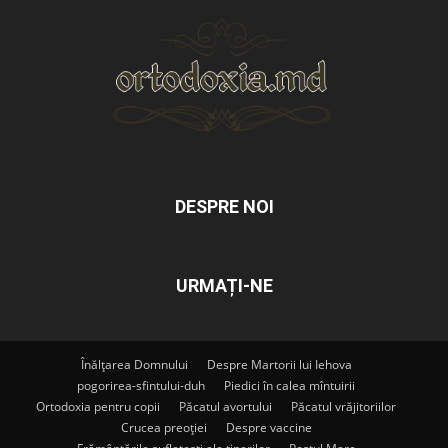
DESPRE NOI
URMAȚI-NE
Înălțarea Domnului
Despre Martorii lui Iehova
pogorirea-sfintului-duh
Piedici în calea mîntuirii
Ortodoxia pentru copii
Păcatul avortului
Păcatul vrăjitoriilor
Crucea preoției
Despre vaccine