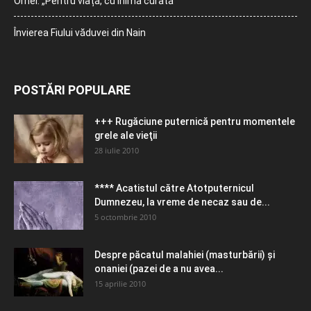
Orhei: „Pentru viață, cu inimă curată”
Învierea Fiului văduvei din Nain
POSTĂRI POPULARE
+++ Rugăciune puternică pentru momentele
grele ale vieţii
28 iulie 2010
**** Acatistul către Atotputernicul
Dumnezeu, la vreme de necaz sau de...
5 octombrie 2010
Despre păcatul malahiei (masturbării) şi
onaniei (pazei de a nu avea...
15 aprilie 2010