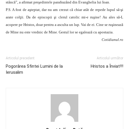
stâncă”, a afirmat preşedintele parafrazând din Evanghelia lui Ioan.
P.S. A fost de aşteptat, dar nu am crezut că chiar atât de repede lupul să-şi
arate colţii. Da de episcopii şi clerul catolic mi-e ruşine! Au ales să-L
acopere pe Hristos, doar pentru a asculta un lup. Vai de ei. Cine se ruşinează
de Mine nu este vrednic de Mine. Gestul lor se egalează cu apostazia.
Cotidianul.ro
Articolul precedent
Articolul următor
Pogorârea Sfintei Lumini de la
Hristos a Înviat!!!
Ierusalim