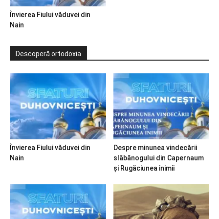
Învierea Fiului văduvei din
Nain
Descoperă ortodoxia
Învierea Fiului văduvei din
Despre minunea vindecării
Nain
slăbănogului din Capernaum
și Rugăciunea inimii