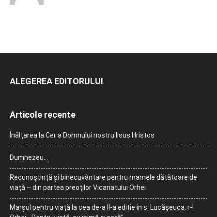
ALEGEREA EDITORULUI
Articole recente
Înălțarea la Cer a Domnului nostru Iisus Hristos
Dumnezeu…
Recunoștință și binecuvântare pentru mamele dătătoare de
viață – din partea preoților Vicariatului Orhei
Marșul pentru viață la cea de-a II-a ediție în s. Lucășeuca, r-l