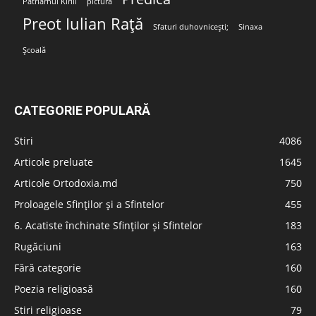
Patriarhul Kirill
pictura
Preot Iulian Rață
Sfaturi duhovnicești;
Sinaxa
Școală
CATEGORIE POPULARĂ
Stiri
4086
Articole preluate
1645
Articole Ortodoxia.md
750
Proloagele Sfinților și a Sfintelor
455
6. Acatiste închinate Sfinților și Sfintelor
183
Rugăciuni
163
Fără categorie
160
Poezia religioasă
160
Stiri religioase
79