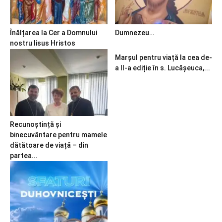
Înălțarea la Cer a Domnului
Dumnezeu…
nostru Iisus Hristos
Marșul pentru viață la cea de-
a II-a ediție în s. Lucășeuca,...
Recunoștință și
binecuvântare pentru mamele
dătătoare de viață – din
partea...