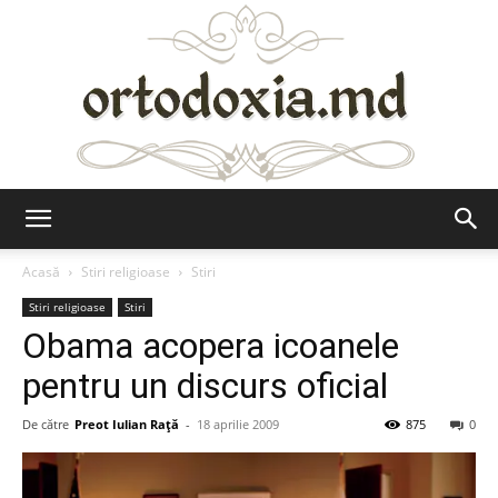
Ortodoxia.md
Acasă
Stiri religioase
Stiri
Stiri religioase
Stiri
Obama acopera icoanele
pentru un discurs oficial
De către
Preot Iulian Raţă
-
18 aprilie 2009
875
0