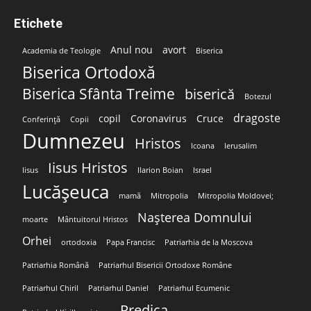
Etichete
Anul nou
avort
Academia de Teologie
Biserica
Biserica Ortodoxă
Biserica Sfânta Treime
biserică
Botezul
dragoste
copil
Coronavirus
Cruce
Conferință
Copii
Dumnezeu
Hristos
Icoana
Ierusalim
Iisus Hristos
Iisus
Ilarion Boian
Israel
Lucășeuca
mamă
Mitropolia
Mitropolia Moldovei;
Nașterea Domnului
moarte
Mântuitorul Hristos
Orhei
ortodoxia
Papa Francisc
Patriarhia de la Moscova
Patriarhia Română
Patriarhul Bisericii Ortodoxe Române
Patriarhul Chiril
Patriarhul Daniel
Patriarhul Ecumenic
Predica