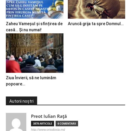
Zaheu Vameșul și sfințirea de
Aruncă grija ta spre Domnul…
casă… Și nu numai!
Ziua Învierii, să ne luminăm
popoare…
Autorii noștri
Preot Iulian Raţă
3878 ARTICOLE
6 COMENTARII
http://www.ortodoxia.md