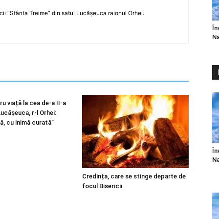
icii ”Sfânta Treime” din satul Lucășeuca raionul Orhei.
În
Na
u viață la cea de-a II-a
 Lucășeuca, r-l Orhei:
ă, cu inimă curată”
În
Na
Credința, care se stinge departe de
focul Bisericii