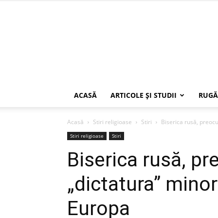
ACASĂ
ARTICOLE ŞI STUDII
RUGĂ
Acasă
Stiri religioase
Stiri
Biserica rusă, preocu
Stiri religioase
Stiri
Biserica rusă, p
„dictatura” minori
Europa