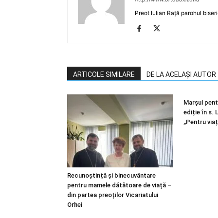
Preot Iulian Rață parohul biser
ARTICOLE SIMILARE
DE LA ACELAȘI AUTOR
Marșul pentr
ediție în s.
„Pentru viaț
Recunoștință și binecuvântare
pentru mamele dătătoare de viață –
din partea preoților Vicariatului
Orhei