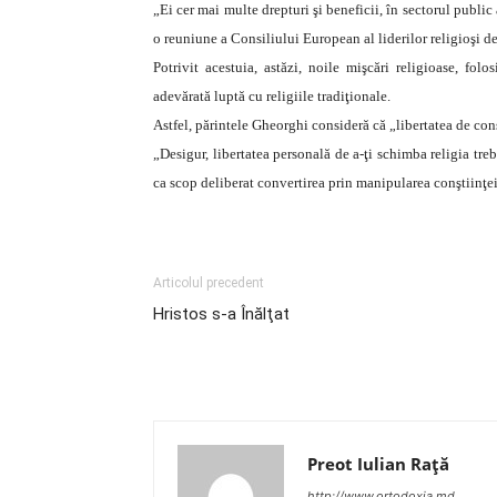
„Ei cer mai multe drepturi şi beneficii, în sectorul public
o reuniune a Consiliului European al liderilor religioşi de 
Potrivit acestuia, astăzi, noile mişcări religioase, folo
adevărată luptă cu religiile tradiţionale.
Astfel, părintele Gheorghi consideră că „libertatea de con
„Desigur, libertatea personală de a-ţi schimba religia treb
ca scop deliberat convertirea prin manipularea conştiinţe
Articolul precedent
Hristos s-a Înălţat
Preot Iulian Raţă
http://www.ortodoxia.md