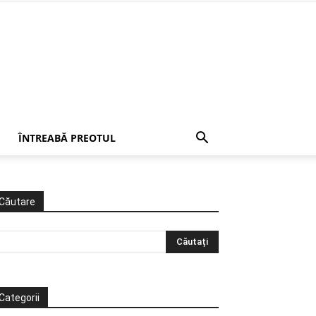
ÎNTREABĂ PREOTUL
Căutare
Categorii