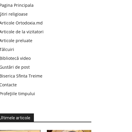
Pagina Principala
Știri religioase
Articole Ortodoxia.md
Articole de la vizitatori
Articole preluate
Tâlcuiri
Bibliotecă video
Gustări de post
Biserica Sfinta Treime
Contacte
Profețiile timpului
Ultimele articole