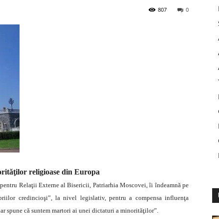
807
0
rităţilor religioase din Europa
pentru Relaţii Externe al Bisericii, Patriarhia Moscov
ei, îi îndeamnă pe
priilor credincioşi”, la nivel legislativ, pentru a compensa influenţa
r spune că suntem martori ai unei dictaturi a minorităţilor”.