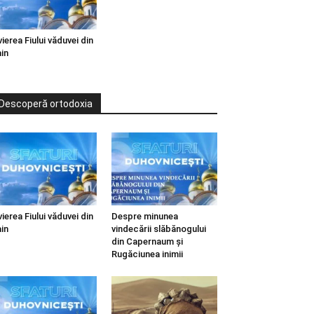
vierea Fiului văduvei din
in
Descoperă ortodoxia
vierea Fiului văduvei din
Despre minunea
in
vindecării slăbănogului
din Capernaum și
Rugăciunea inimii