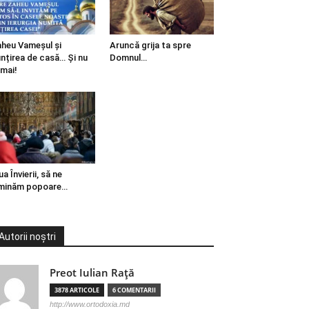
heu Vameșul și
Aruncă grija ta spre
ințirea de casă… Și nu
Domnul…
mai!
ua Învierii, să ne
minăm popoare…
Autorii noștri
Preot Iulian Raţă
3878 ARTICOLE
6 COMENTARII
http://www.ortodoxia.md