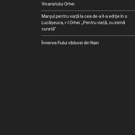
Vicariatului Orhei
Marșul pentru viață la cea de-a II-a ediție în s.
Lucășeuca, r-l Orhei: „Pentru viață, cu inimă
curată”
Învierea Fiului văduvei din Nain