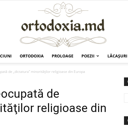
CIUNI
ORTODOXIA
PROLOAGE
POEZII
LĂCAŞURI
Ortodoxia.md
pată de „dictatura” minorităţilor religioase din Europa
reocupată de
tăţilor religioase din