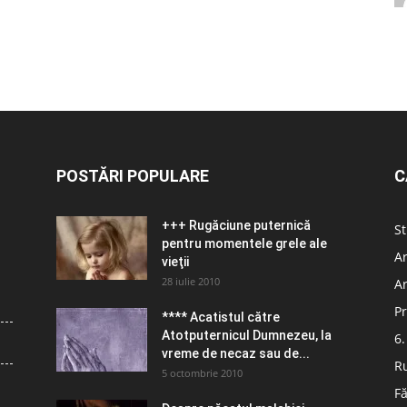
POSTĂRI POPULARE
C
+++ Rugăciune puternică
St
pentru momentele grele ale
Ar
vieţii
28 iulie 2010
Ar
Pr
**** Acatistul către
Atotputernicul Dumnezeu, la
6.
vreme de necaz sau de...
R
5 octombrie 2010
Fă