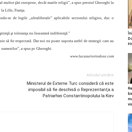
 al multor ţări europene, decât marile religii”, a spus preotul Gheorghi la
la Lille, Franţa.
sindu-se de legile „ultraliberale” aplicabile sectorului religios, duc o
ştiinţă şi toleranţa nu înseamnă indiferenţă.”
În
Do
uie să fie respectată. Dar noi nu poate suporta astfel de strategii care au
Hr
i oamenilor”, a spus pr. Gheorghi.
www.lacasuriortodoxe.com
Articolul următor
Ministerul de Externe Turc consideră că este
Re
imposibil să fie deschisă o Reprezentanţa a
bi
Patriarhiei Constantinopolului la Kiev
ma
vi