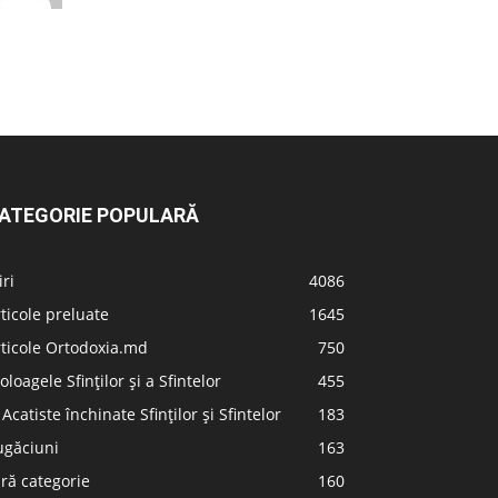
ATEGORIE POPULARĂ
iri
4086
ticole preluate
1645
ticole Ortodoxia.md
750
oloagele Sfinților și a Sfintelor
455
 Acatiste închinate Sfinților și Sfintelor
183
ugăciuni
163
ră categorie
160