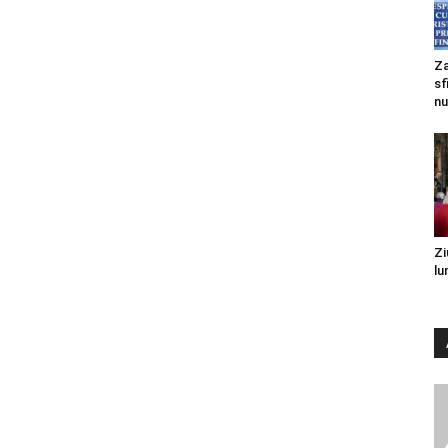
Za
sf
nu
Zi
lu