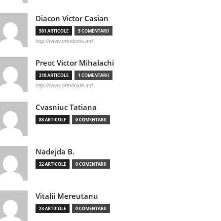
Diacon Victor Casian
581 ARTICOLE
5 COMENTARII
http://www.ortodoxia.md
Preot Victor Mihalachi
210 ARTICOLE
1 COMENTARII
http://www.ortodoxia.md
Cvasniuc Tatiana
88 ARTICOLE
0 COMENTARII
Nadejda B.
32 ARTICOLE
0 COMENTARII
Vitalii Mereutanu
23 ARTICOLE
0 COMENTARII