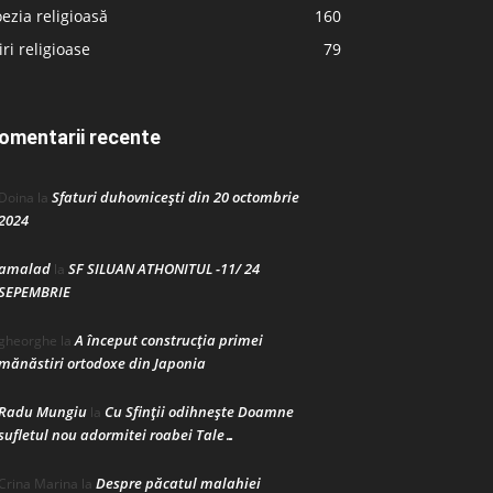
ezia religioasă
160
iri religioase
79
omentarii recente
Sfaturi duhovnicești din 20 octombrie
Doina
la
2024
amalad
SF SILUAN ATHONITUL -11/ 24
la
SEPEMBRIE
A început construcţia primei
gheorghe
la
mănăstiri ortodoxe din Japonia
Radu Mungiu
Cu Sfinții odihnește Doamne
la
sufletul nou adormitei roabei Tale…
Despre păcatul malahiei
Crina Marina
la