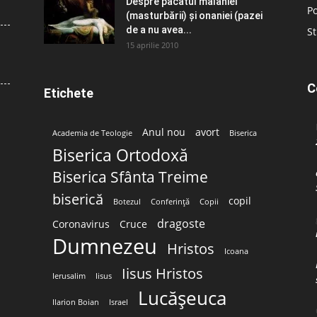
Despre păcatul malahiei
Po
(masturbării) şi onaniei (pazei
de a nu avea...
St
15 aprilie 2010
C
Etichete
Anul nou
avort
Academia de Teologie
Biserica
Biserica Ortodoxă
Biserica Sfânta Treime
biserică
copil
Botezul
Conferință
Copii
dragoste
Coronavirus
Cruce
Dumnezeu
Hristos
Icoana
Iisus Hristos
Ierusalim
Iisus
Lucășeuca
Ilarion Boian
Israel