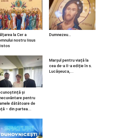
ălțarea la Cer a
Dumnezeu…
mnului nostru Iisus
istos
Marșul pentru viață la
cea de-a II-a ediție în s.
Lucășeuca,...
cunoștință și
necuvântare pentru
mele dătătoare de
ață – din partea...