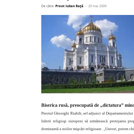
De către
Preot Iulian Raţă
-
29 mai 2009
Biserica ru
să, preocupată de „dictatura” mino
Preotul Ghe
o
rghi Riabih, sef adjunct al Departamentului 
liderii religioşi europeni să urmărească protejarea pro
dominantă a noilor mişcări re
ligioase.
„Uneori, putem chia