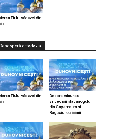
vierea Fiului văduvei din
in
Descoperă ortodoxia
vierea Fiului văduvei din
Despre minunea
in
vindecării slăbănogului
din Capernaum și
Rugăciunea inimii