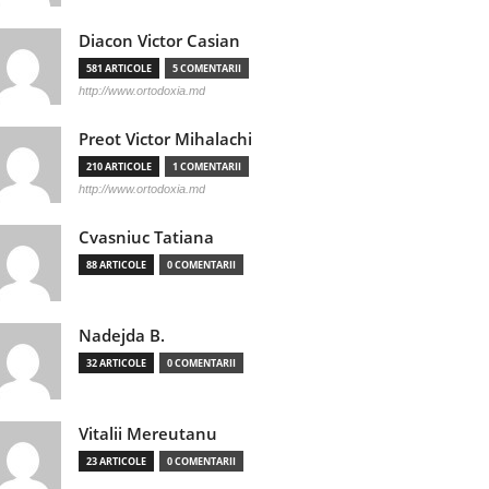
Diacon Victor Casian
581 ARTICOLE
5 COMENTARII
http://www.ortodoxia.md
Preot Victor Mihalachi
210 ARTICOLE
1 COMENTARII
http://www.ortodoxia.md
Cvasniuc Tatiana
88 ARTICOLE
0 COMENTARII
Nadejda B.
32 ARTICOLE
0 COMENTARII
Vitalii Mereutanu
23 ARTICOLE
0 COMENTARII