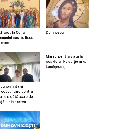
ălțarea la Cer a
Dumnezeu…
mnului nostru Iisus
istos
Marșul pentru viață la
cea de-a II-a ediție în s.
Lucășeuca,...
cunoștință și
necuvântare pentru
mele dătătoare de
ață – din partea...