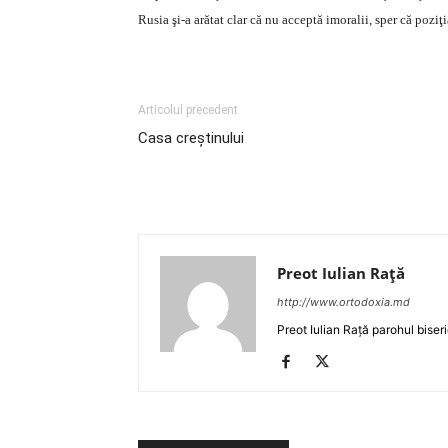
Rusia şi-a arătat clar că nu acceptă imoralii, sper că poziţ
Articolul precedent
Casa creştinului
Preot Iulian Raţă
http://www.ortodoxia.md
Preot Iulian Rață parohul biser