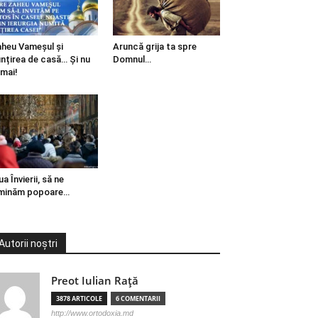
heu Vameșul și
Aruncă grija ta spre
ințirea de casă… Și nu
Domnul…
mai!
ua Învierii, să ne
minăm popoare…
Autorii noștri
Preot Iulian Raţă
3878 ARTICOLE
6 COMENTARII
http://www.ortodoxia.md