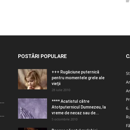
POSTĂRI POPULARE
C
+++ Rugăciune puternică
St
pentru momentele grele ale
Ar
vieţii
28 iulie 2010
Ar
Pr
**** Acatistul către
Atotputernicul Dumnezeu, la
6.
vreme de necaz sau de...
R
5 octombrie 2010
Fă