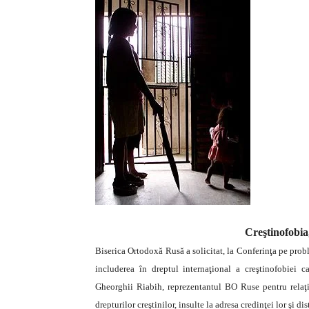
Creştinofobia
Biserica Ortodoxă Rusă a solicitat, la Conferinţa pe prob
includerea în dreptul internaţional a creştinofobiei c
Gheorghii Riabih, reprezentantul BO Ruse pentru relaţii
drepturilor creştinilor, insulte la adresa credinţei lor şi di