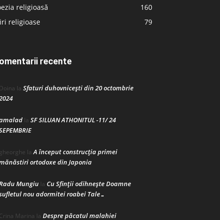
ezia religioasă
160
iri religioase
79
omentarii recente
Sfaturi duhovnicești din 20 octombrie
Doina
la
2024
amalad
SF SILUAN ATHONITUL -11/ 24
la
SEPEMBRIE
A început construcţia primei
gheorghe
la
mănăstiri ortodoxe din Japonia
Radu Mungiu
Cu Sfinții odihnește Doamne
la
sufletul nou adormitei roabei Tale…
Despre păcatul malahiei
Crina Marina
la