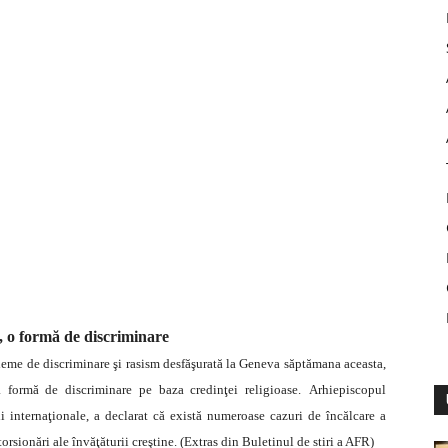
, o formă de discriminare
leme de discriminare şi rasism desfăşurată la Geneva săptămana aceasta,
a formă de discriminare pe baza credinţei religioase.
Arhiepiscopul
 internaţionale, a declarat că există numeroase cazuri de încălcare a
storsionări ale învăţăturii creştine. (Extras din Buletinul de stiri a AFR)