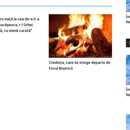
În
u viață la cea de-a II-a
Na
 Lucășeuca, r-l Orhei:
ă, cu inimă curată”
Credința, care se stinge departe de
focul Bisericii
În
Na