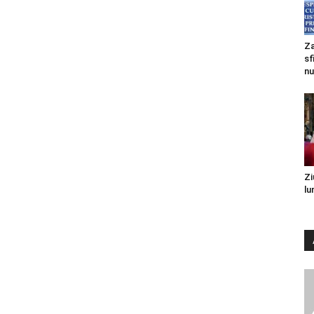
Za
sf
nu
Zi
lu