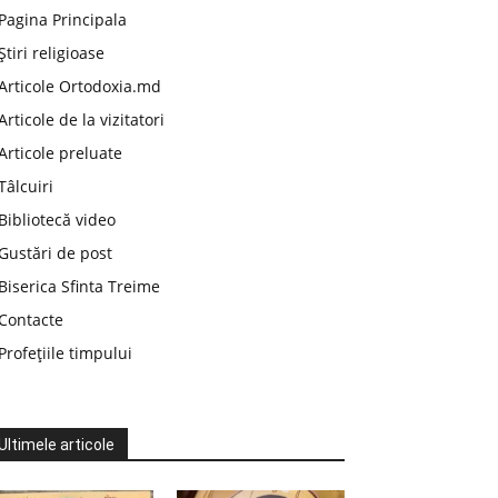
Pagina Principala
Știri religioase
Articole Ortodoxia.md
Articole de la vizitatori
Articole preluate
Tâlcuiri
Bibliotecă video
Gustări de post
Biserica Sfinta Treime
Contacte
Profețiile timpului
Ultimele articole