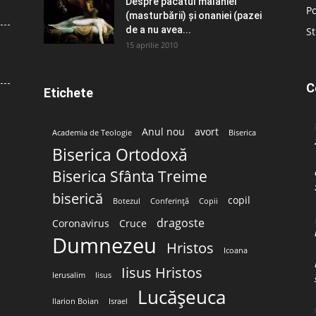
Despre păcatul malahiei
Po
(masturbării) şi onaniei (pazei
de a nu avea...
St
15 aprilie 2010
C
Etichete
Anul nou
avort
Academia de Teologie
Biserica
Biserica Ortodoxă
Biserica Sfânta Treime
biserică
copil
Botezul
Conferință
Copii
dragoste
Coronavirus
Cruce
Dumnezeu
Hristos
Icoana
Iisus Hristos
Ierusalim
Iisus
Lucășeuca
Ilarion Boian
Israel