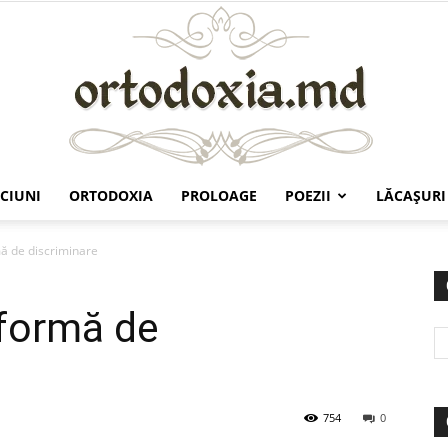
CIUNI
ORTODOXIA
PROLOAGE
POEZII
LĂCAŞURI
Ortodoxia.md
mă de discriminare
 formă de
754
0