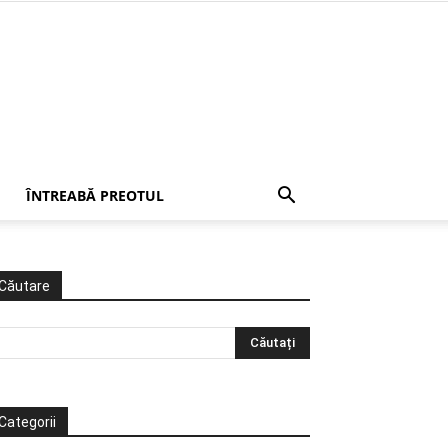
ÎNTREABĂ PREOTUL
Căutare
Categorii