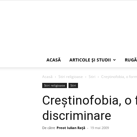
ACASĂ
ARTICOLE ŞI STUDII
RUGĂ
Acasă
Stiri religioase
Stiri
Creştinofobia, o for
Stiri religioase
Stiri
Creştinofobia, o
discriminare
De către
Preot Iulian Raţă
-
19 mai 2009