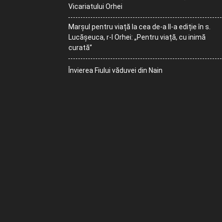
Vicariatului Orhei
Marșul pentru viață la cea de-a II-a ediție în s.
Lucășeuca, r-l Orhei: „Pentru viață, cu inimă
curată”
Învierea Fiului văduvei din Nain