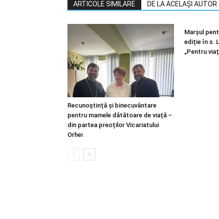
ARTICOLE SIMILARE
DE LA ACELAȘI AUTOR
Marșul pentr
ediție în s.
„Pentru viaț
Recunoștință și binecuvântare
pentru mamele dătătoare de viață –
din partea preoților Vicariatului
Orhei