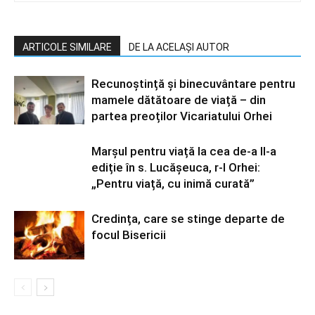
ARTICOLE SIMILARE
DE LA ACELAȘI AUTOR
Recunoștință și binecuvântare pentru
mamele dătătoare de viață – din
partea preoților Vicariatului Orhei
Marșul pentru viață la cea de-a II-a
ediție în s. Lucășeuca, r-l Orhei:
„Pentru viață, cu inimă curată”
Credința, care se stinge departe de
focul Bisericii