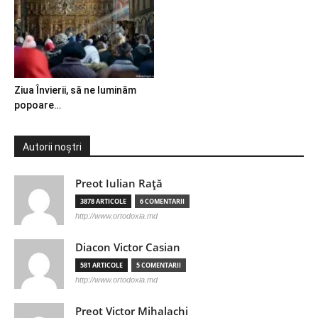
Ziua Învierii, să ne luminăm
popoare…
Autorii noștri
Preot Iulian Raţă
3878 ARTICOLE
6 COMENTARII
http://www.ortodoxia.md
Diacon Victor Casian
581 ARTICOLE
5 COMENTARII
http://www.ortodoxia.md
Preot Victor Mihalachi