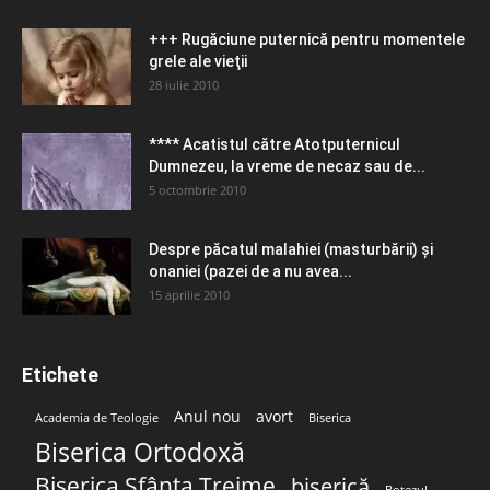
+++ Rugăciune puternică pentru momentele
grele ale vieţii
28 iulie 2010
**** Acatistul către Atotputernicul
Dumnezeu, la vreme de necaz sau de...
5 octombrie 2010
Despre păcatul malahiei (masturbării) şi
onaniei (pazei de a nu avea...
15 aprilie 2010
Etichete
Anul nou
avort
Academia de Teologie
Biserica
Biserica Ortodoxă
Biserica Sfânta Treime
biserică