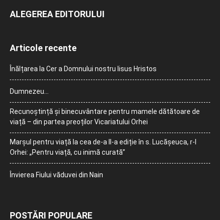
ALEGEREA EDITORULUI
Articole recente
Înălțarea la Cer a Domnului nostru Iisus Hristos
Dumnezeu…
Recunoștință și binecuvântare pentru mamele dătătoare de
viață – din partea preoților Vicariatului Orhei
Marșul pentru viață la cea de-a II-a ediție în s. Lucășeuca, r-l
Orhei: „Pentru viață, cu inimă curată”
Învierea Fiului văduvei din Nain
POSTĂRI POPULARE