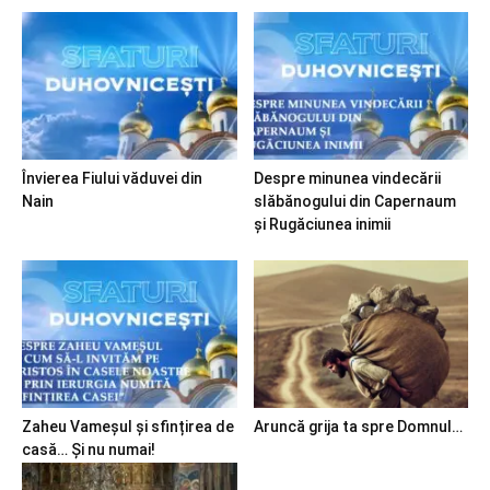
Învierea Fiului văduvei din
Despre minunea vindecării
Nain
slăbănogului din Capernaum
și Rugăciunea inimii
Zaheu Vameșul și sfințirea de
Aruncă grija ta spre Domnul…
casă… Și nu numai!