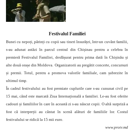
Festivalul Familiei
Bunei cu nepoți, părinți cu copii sau tineri însurăței, într-un cuvânt familii,
s-au adunat astăzi în parcul central din Chișinau pentru a celebra în
premieră Festivalul Familiei, desfășurat pentru prima dată în Chișinău și
alte două orașe din Moldova.
Organizatorii au pregătit concerte, concursuri
și premii. Totul, pentru a promova valorile familiale, cam șubrezite în
ultimul timp.
În cadrul festivalului au fost premiate cuplurile care s-au cununat civil pe
15 mai, când este marcată Ziua Internațională a familiei. Le-au fost oferite
cadouri și familiilor în care în această zi s-au născut copii. O altă surpriză a
fost că interpreții au cântat în scenă alături de familiile lor. Costul
festivalului se ridică la 15 mii euro.
www.protv.md