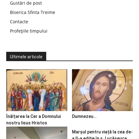
Gustări de post
Biserica Sfinta Treime
Contacte
Profețiile timpului
Ultimele articole
Înălțarea la Cer a Domnului
Dumnezeu…
nostru Iisus Hristos
Marșul pentru viață la cea de-
a II-a ediție în s. Lucășeuca,...