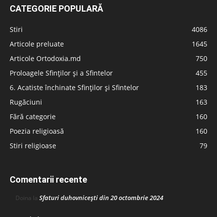
CATEGORIE POPULARĂ
Stiri
4086
Articole preluate
1645
Articole Ortodoxia.md
750
Proloagele Sfinților și a Sfintelor
455
6. Acatiste închinate Sfinților și Sfintelor
183
Rugăciuni
163
Fără categorie
160
Poezia religioasă
160
Stiri religioase
79
Comentarii recente
Sfaturi duhovnicești din 20 octombrie 2024
Doina
la