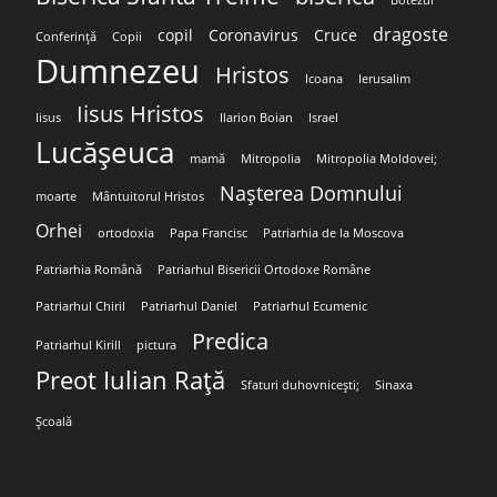
Botezul
dragoste
copil
Coronavirus
Cruce
Conferință
Copii
Dumnezeu
Hristos
Icoana
Ierusalim
Iisus Hristos
Iisus
Ilarion Boian
Israel
Lucășeuca
mamă
Mitropolia
Mitropolia Moldovei;
Nașterea Domnului
moarte
Mântuitorul Hristos
Orhei
ortodoxia
Papa Francisc
Patriarhia de la Moscova
Patriarhia Română
Patriarhul Bisericii Ortodoxe Române
Patriarhul Chiril
Patriarhul Daniel
Patriarhul Ecumenic
Predica
Patriarhul Kirill
pictura
Preot Iulian Rață
Sfaturi duhovnicești;
Sinaxa
Școală