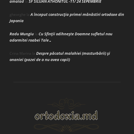
amalad
SF SILUAN ATHONITUL -11/ 24 SEPEMBRIE
la
A început construcţia primei mănăstiri ortodoxe din
gheorghe
la
Japonia
Radu Mungiu
Cu Sfinții odihnește Doamne sufletul nou
la
adormitei roabei Tale…
Despre păcatul malahiei (masturbării) şi
Crina Marina
la
onaniei (pazei de a nu avea copii)