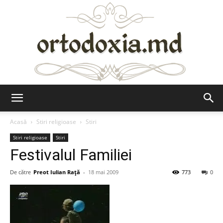
Ortodoxia.md
Acasă
Stiri religioase
Stiri
Stiri religioase
Stiri
Festivalul Familiei
De către
Preot Iulian Raţă
-
18 mai 2009
773
0