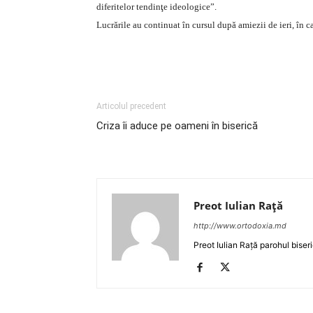
diferitelor tendinţe ideologice”.
Lucrările au continuat în cursul după amiezii de ieri, în c
Articolul precedent
Criza îi aduce pe oameni în biserică
Preot Iulian Raţă
http://www.ortodoxia.md
Preot Iulian Rață parohul biser