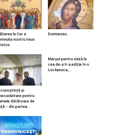
ălțarea la Cer a
Dumnezeu…
mnului nostru Iisus
istos
Marșul pentru viață la
cea de-a II-a ediție în s.
Lucășeuca,...
cunoștință și
necuvântare pentru
mele dătătoare de
ață – din partea...