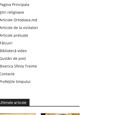
Pagina Principala
Știri religioase
Articole Ortodoxia.md
Articole de la vizitatori
Articole preluate
Tâlcuiri
Bibliotecă video
Gustări de post
Biserica Sfinta Treime
Contacte
Profețiile timpului
Ultimele articole