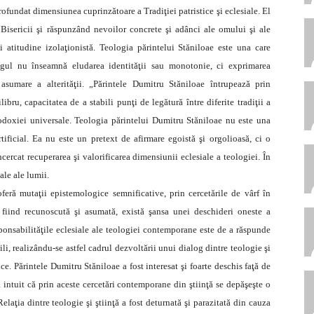
rofundat dimensiunea cuprinzătoare a Tradiţiei patristice şi eclesiale. El
 Bisericii şi răspunzând nevoilor concrete şi adânci ale omului şi ale
şi atitudine izolaţionistă. Teologia părintelui Stăniloae este una care
logul nu înseamnă eludarea identităţii sau monotonie, ci exprimarea
 asumare a alterităţii. „Părintele Dumitru Stăniloae întrupează prin
ibru, capacitatea de a stabili punţi de legătură între diferite tradiţii a
todoxiei universale. Teologia părintelui Dumitru Stăniloae nu este una
tificial. Ea nu este un pretext de afirmare egoistă şi orgolioasă, ci o
încercat recuperarea şi valorificarea dimensiunii eclesiale a teologiei. În
ale ale lumii.
feră mutaţii epistemologice semnificative, prin cercetările de vârf în
ic fiind recunoscută şi asumată, există şansa unei deschideri oneste a
esponsabilităţile eclesiale ale teologiei contemporane este de a răspunde
li, realizându-se astfel cadrul dezvoltării unui dialog dintre teologie şi
ice. Părintele Dumitru Stăniloae a fost interesat şi foarte deschis faţă de
 a intuit că prin aceste cercetări contemporane din ştiinţă se depăşeşte o
Relaţia dintre teologie şi ştiinţă a fost deturnată şi parazitată din cauza