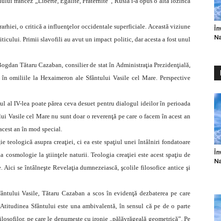
ului francez „Liberté, Egalité, Fraternité”, Rusia i-a opus o altă lozincă
erarhiei, o critică a influenţelor occidentale superficiale. Această viziune
În
Na
iticului. Primii slavofili au avut un impact politic, dar acesta a fost unul
ogdan Tătaru Cazaban, consilier de stat în Administraţia Prezidenţială,
 în omiliile la Hexaimeron ale Sfântului Vasile cel Mare. Perspective
lul al IV-lea poate părea ceva desuet pentru dialogul ideilor în perioada
ui Vasile cel Mare nu sunt doar o reverenţă pe care o facem în acest an
acest an în mod special.
ie teologică asupra creaţiei, ci ea este spaţiul unei întâlniri fondatoare
În
la cosmologie la ştiinţele naturii. Teologia creaţiei este acest spaţiu de
Na
e. Aici se întâlneşte Revelaţia dumnezeiască, şcolile filosofice antice şi
ântului Vasile, Tătaru Cazaban a scos în evidenţă dezbaterea pe care
. Atitudinea Sfântului este una ambivalentă, în sensul că pe de o parte
filosofilor, pe care le denumeşte cu ironie „pălăvrăgeală geometrică”. Pe