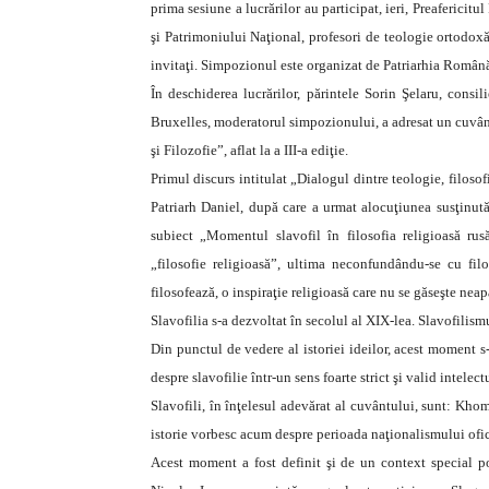
prima sesiune a lucrărilor au participat, ieri, Preafericit
şi Patrimoniului Naţional, profesori de teologie ortodoxă ş
invitaţi. Simpozionul este organizat de Patriarhia Română,
În deschiderea lucrărilor, părintele Sorin Şelaru, consil
Bruxelles, moderatorul simpozionului, a adresat un cuvânt
şi Filozofie”, aflat la a III-a ediţie.
Primul discurs intitulat „Dialogul dintre teologie, filosofi
Patriarh Daniel, după care a urmat alocuţiunea susţinut
subiect „Momentul slavofil în filosofia religioasă rusă
„filosofie religioasă”, ultima neconfundându-se cu filos
filosofează, o inspiraţie religioasă care nu se găseşte neapă
Slavofilia s-a dezvoltat în secolul al XIX-lea. Slavofilis
Din punctul de vedere al istoriei ideilor, acest moment s
despre slavofilie într-un sens foarte strict şi valid intelec
Slavofili, în înţelesul adevărat al cuvântului, sunt: Khom
istorie vorbesc acum despre perioada naţionalismului ofic
Acest moment a fost definit şi de un context special pol