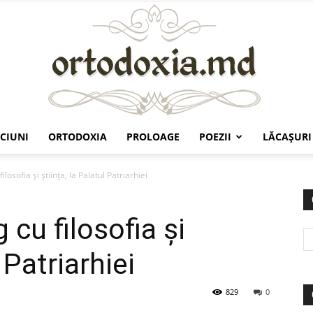
CIUNI
ORTODOXIA
PROLOAGE
POEZII
LĂCAŞURI
Ortodoxia.md
ilosofia şi ştiinţa, la Palatul Patriarhiei
 cu filosofia şi
 Patriarhiei
829
0