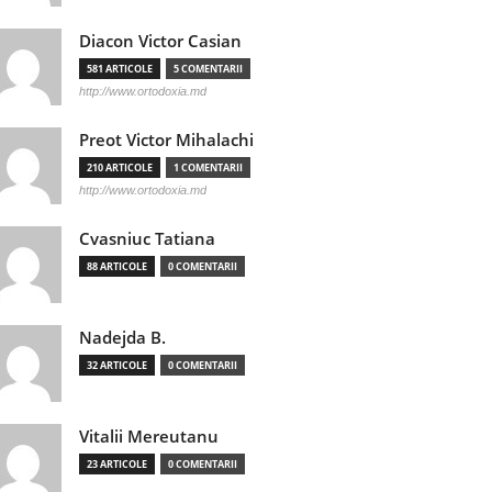
Diacon Victor Casian
581 ARTICOLE
5 COMENTARII
http://www.ortodoxia.md
Preot Victor Mihalachi
210 ARTICOLE
1 COMENTARII
http://www.ortodoxia.md
Cvasniuc Tatiana
88 ARTICOLE
0 COMENTARII
Nadejda B.
32 ARTICOLE
0 COMENTARII
Vitalii Mereutanu
23 ARTICOLE
0 COMENTARII