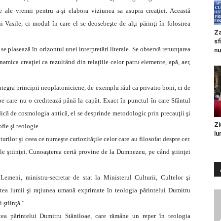
ce ale vremii pentru a-şi elabora viziunea sa asupra creaţiei. Această
 Vasile, ci modul în care el se deosebeşte de alţi părinţi în folosirea
Za
sf
se plasează în orizontul unei interpretări literale. Se observă renunţarea
nu
namica creaţiei ca rezultând din relaţiile celor patru elemente, apă, aer,
i integra principii neoplatoniciene, de exemplu răul ca privatio boni, ci de
 pe care nu o creditează până la capăt. Exact în punctul în care Sfântul
adică de cosmologia antică, el se desprinde metodologic prin precauţii şi
Zi
fie şi teologie.
lu
turilor şi ceea ce numeşte curiozităţile celor care au filosofat despre cer.
nile ştiinţei. Cunoaşterea certă provine de la Dumnezeu, pe când ştiinţei
Lemeni, ministru-secretar de stat la Ministerul Culturii, Cultelor şi
atea lumii şi raţiunea umană exprimate în teologia părintelui Dumitru
 ştiinţă.”
ea părintelui Dumitru Stăniloae, care rămâne un reper în teologia