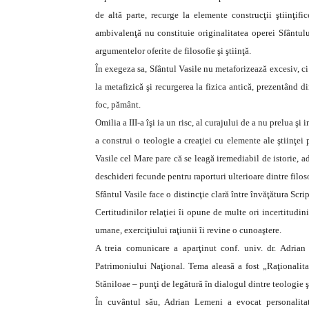
de altă parte, recurge la elemente construcţii ştiinţifi
ambivalenţă nu constituie originalitatea operei Sfântului
argumentelor oferite de filosofie şi ştiinţă.
În exegeza sa, Sfântul Vasile nu metaforizează excesiv, ci 
la metafizică şi recurgerea la fizica antică, prezentând di
foc, pământ.
Omilia a III-a îşi ia un risc, al curajului de a nu prelua ş
a construi o teologie a creaţiei cu elemente ale ştiinţei
Vasile cel Mare pare că se leagă iremediabil de istorie, 
deschideri fecunde pentru raporturi ulterioare dintre filoso
Sfântul Vasile face o distincţie clară între învăţătura Scrip
Certitudinilor relaţiei îi opune de multe ori incertitudi
umane, exerciţiului raţiunii îi revine o cunoaştere.
A treia comunicare a aparţinut conf. univ. dr. Adrian 
Patrimoniului Naţional. Tema aleasă a fost „Raţionalit
Stăniloae – punţi de legătură în dialogul dintre teologie şi
În cuvântul său, Adrian Lemeni a evocat personalitat