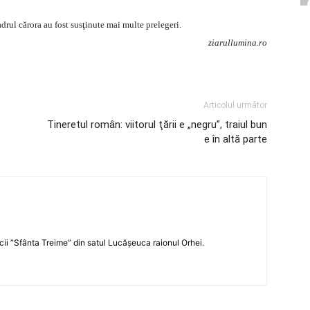
adrul cărora au fost susţinute mai multe prelegeri.
ziarullumina.ro
Articolul următor
Tineretul român: viitorul ţării e „negru”, traiul bun
e în altă parte
icii ”Sfânta Treime” din satul Lucășeuca raionul Orhei.