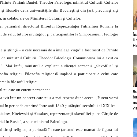
ul Părinte Patriarh Daniel, Theodor Paleologu, ministrul Culturii, Cultelor
i filosofie de la universităţile din Bucureşti şi din ţară, precum şi alţi
 în colaborare cu Ministerul Culturii şi Cultelor.
ier patriarhal, directorul Biroului Reprezentaţei Patriarhiei Române la
 de salut tuturor invitaţilor şi participanţilor la Simpozionul „Teologie
În
Do
Hr
e şi ştiinţă – o cale necesară de a înţelege viaţa” a fost rostit de Părinte
ă de ministrul Culturii, Theodor Paleologu. Comunicarea lui a avut ca
”. Mai întâi, ministrul a explicat audienţei termenii „slavofilie” şi
ofia religiei. Filozofia religioasă implică o participare a celui care
rat la filosoful religiei.
mul nu este un curent permanent.
Re
bi
-a ivit într-un context care nu s-a mai repetat după aceea. „Putem vorbi
ma
tual în perioada cuprinsă între anii 1840 şi sfârşitul secolului al XIX-lea.
vi
iakov, Kireievski şi Aksakov, reprezentanţii slavofiliei pure. Cărţile de
ial în Rusia”, a spus ministrul Paleologu.
itic şi religios, o perioadă în care ţarismul este marcat de figura lui