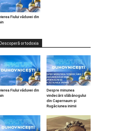
vierea Fiului văduvei din
in
Descoperă ortodoxia
vierea Fiului văduvei din
Despre minunea
in
vindecării slăbănogului
din Capernaum și
Rugăciunea inimii