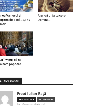
heu Vameșul și
Aruncă grija ta spre
ințirea de casă… Și nu
Domnul…
mai!
ua Învierii, să ne
minăm popoare…
Autorii noștri
Preot Iulian Raţă
3878 ARTICOLE
6 COMENTARII
http://www.ortodoxia.md