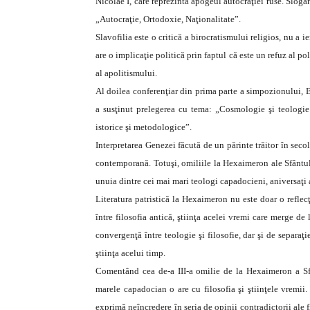
Nicolae I, care reprezintă apogeul autocraţiei ruse. Slogan
„Autocraţie, Ortodoxie, Naţionalitate”.
Slavofilia este o critică a birocratismului religios, nu a i
are o implicaţie politică prin faptul că este un refuz al pol
al apolitismului.
Al doilea conferenţiar din prima parte a simpozionului, B
a susţinut prelegerea cu tema: „Cosmologie şi teologie
istorice şi metodologice”.
Interpretarea Genezei făcută de un părinte trăitor în seco
contemporană. Totuşi, omiliile la Hexaimeron ale Sfântul
unuia dintre cei mai mari teologi capadocieni, aniversaţi 
Literatura patristică la Hexaimeron nu este doar o reflecţ
între filosofia antică, ştiinţa acelei vremi care merge de 
convergenţă între teologie şi filosofie, dar şi de separaţi
ştiinţa acelui timp.
Comentând cea de-a III-a omilie de la Hexaimeron a Sf
marele capadocian o are cu filosofia şi ştiinţele vremii
exprimă neîncredere în seria de opinii contradictorii ale 