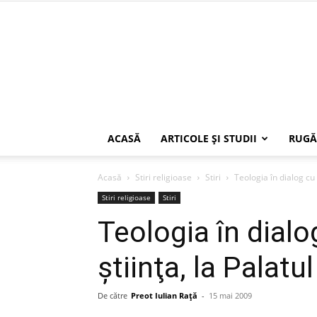
ACASĂ
ARTICOLE ŞI STUDII
RUGĂ
Acasă
Stiri religioase
Stiri
Teologia în dialog cu f
Stiri religioase
Stiri
Teologia în dialog
ştiinţa, la Palatul
De către
Preot Iulian Raţă
-
15 mai 2009