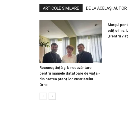
ARTICOLE SIMILARE
DE LA ACELAȘI AUTOR
Marșul pentr
ediție în s.
„Pentru viaț
Recunoștință și binecuvântare
pentru mamele dătătoare de viață –
din partea preoților Vicariatului
Orhei