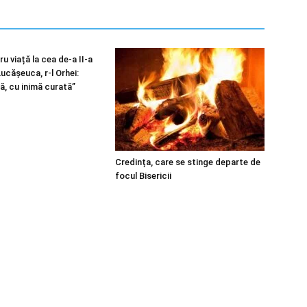
u viață la cea de-a II-a
 Lucășeuca, r-l Orhei:
ă, cu inimă curată”
Credința, care se stinge departe de
focul Bisericii