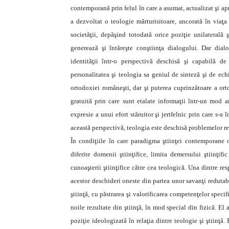
contemporană prin felul în care a asumat, actualizat şi ap
a dezvoltat o teologie mărturisitoare, ancorată în viaţa
societăţii, depăşind totodată orice poziţie unilaterală 
generează şi întăreşte conştiinţa dialogului. Dar dia
identităţii într-o perspectivă deschisă şi capabilă de
personalitatea şi teologia sa geniul de sinteză şi de echil
ortodoxiei româneşti, dar şi puterea cuprinzătoare a or
gratuită prin care sunt etalate informaţii într-un mod ar
expresie a unui efort stăruitor şi jertfelnic prin care s-a 
această perspectivă, teologia este deschisă problemelor re
În condiţiile în care paradigma ştiinţei contemporane o
diferite domenii ştiinţifice, limita demersului ştiinţif
cunoaşterii ştiinţifice către cea teologică. Una dintre r
acestor deschideri oneste din partea unor savanţi redutabi
ştiinţă, cu păstrarea şi valorificarea competenţelor specif
noile rezultate din ştiinţă, în mod special din fizică. El
poziţie ideologizată în relaţia dintre teologie şi ştiinţă. 