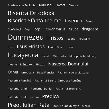
Anul nou
avort
Academia de Teologie
Biserica
Biserica Ortodoxă
Biserica Sfânta Treime
biserică
Botezul
dragoste
copil
Coronavirus
Cruce
Conferință
Copii
Dumnezeu
Hristos
Icoana
Ierusalim
Iisus Hristos
Iisus
Ilarion Boian
Israel
Lucășeuca
mamă
Mitropolia
Mitropolia Moldovei;
Nașterea Domnului
moarte
Mântuitorul Hristos
Orhei
ortodoxia
Papa Francisc
Patriarhia de la Moscova
Patriarhia Română
Patriarhul Bisericii Ortodoxe Române
Patriarhul Chiril
Patriarhul Daniel
Patriarhul Ecumenic
Predica
Patriarhul Kirill
pictura
Preot Iulian Rață
Sfaturi duhovnicești;
Sinaxa