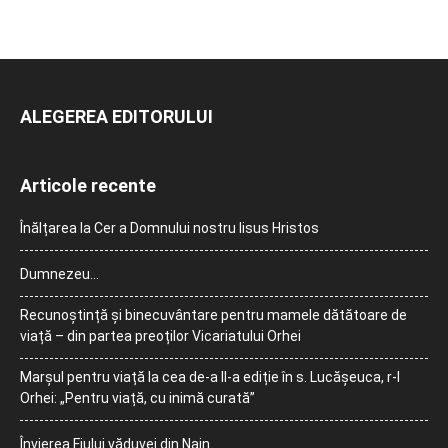
ALEGEREA EDITORULUI
Articole recente
Înălțarea la Cer a Domnului nostru Iisus Hristos
Dumnezeu…
Recunoștință și binecuvântare pentru mamele dătătoare de
viață – din partea preoților Vicariatului Orhei
Marșul pentru viață la cea de-a II-a ediție în s. Lucășeuca, r-l
Orhei: „Pentru viață, cu inimă curată”
Învierea Fiului văduvei din Nain