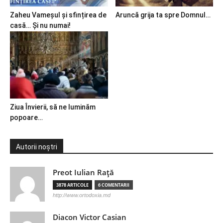
Zaheu Vameșul și sfințirea de
Aruncă grija ta spre Domnul…
casă… Și nu numai!
Ziua Învierii, să ne luminăm
popoare…
Autorii noștri
Preot Iulian Raţă
3878 ARTICOLE
6 COMENTARII
http://www.ortodoxia.md
Diacon Victor Casian