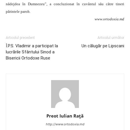
nădejdea în Dumnezeu”, a concluzionat în cuvântul său către tineri
părintele paroh.
www.ortodoxia.md
Articolul precedent
Articolul următor
Î.P.S. Vladimir a participat la
Un călugăr pe Lipscani
lucrările Sfântului Sinod a
Bisericii Ortodoxe Ruse
Preot Iulian Raţă
http://www.ortodoxia.md