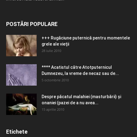
POSTĂRI POPULARE
+++ Rugăciune puternică pentru momentele
grele ale vieţii
28 iulie 2010
**** Acatistul către Atotputernicul
Dumnezeu, la vreme de necaz sau de...
5 octombrie 2010
Despre păcatul malahiei (masturbării) şi
onaniei (pazei de a nu avea...
15 aprilie 2010
Etichete