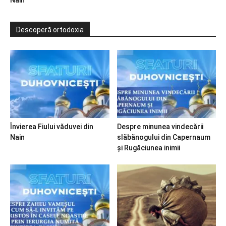
Descoperă ortodoxia
Învierea Fiului văduvei din
Despre minunea vindecării
Nain
slăbănogului din Capernaum
și Rugăciunea inimii