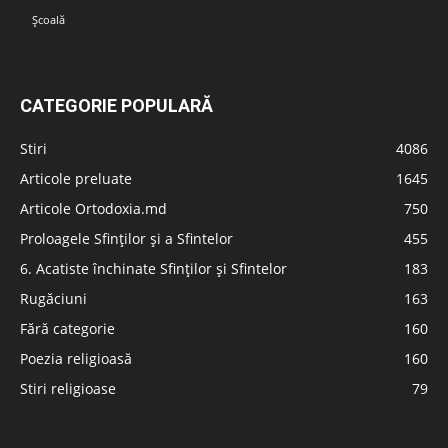
Școală
CATEGORIE POPULARĂ
Stiri
4086
Articole preluate
1645
Articole Ortodoxia.md
750
Proloagele Sfinților și a Sfintelor
455
6. Acatiste închinate Sfinților și Sfintelor
183
Rugăciuni
163
Fără categorie
160
Poezia religioasă
160
Stiri religioase
79