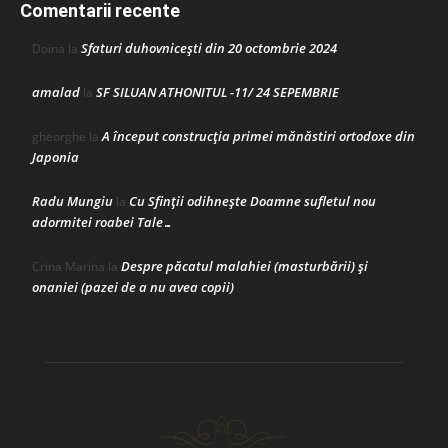
Comentarii recente
Sfaturi duhovnicești din 20 octombrie 2024
Doina
la
amalad
SF SILUAN ATHONITUL -11/ 24 SEPEMBRIE
la
A început construcţia primei mănăstiri ortodoxe din
gheorghe
la
Japonia
Radu Mungiu
Cu Sfinții odihnește Doamne sufletul nou
la
adormitei roabei Tale…
Despre păcatul malahiei (masturbării) şi
Crina Marina
la
onaniei (pazei de a nu avea copii)