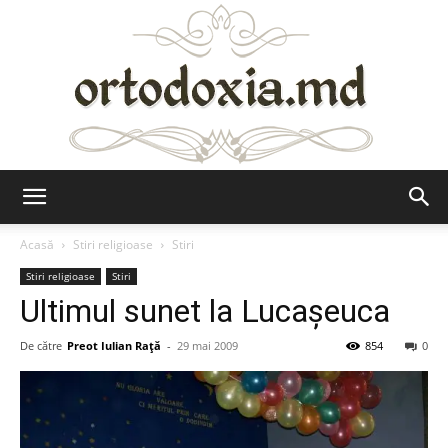
Ortodoxia.md
Acasă
Stiri religioase
Stiri
Stiri religioase
Stiri
Ultimul sunet la Lucaşeuca
De către
Preot Iulian Raţă
-
29 mai 2009
854
0