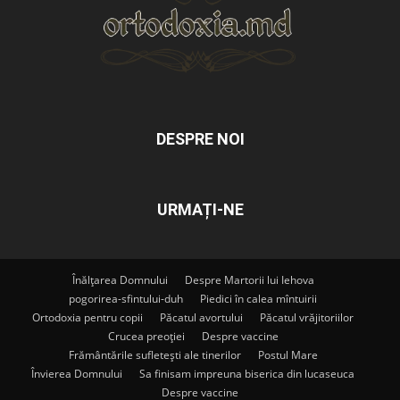
DESPRE NOI
URMAȚI-NE
Înălțarea Domnului
Despre Martorii lui Iehova
pogorirea-sfintului-duh
Piedici în calea mîntuirii
Ortodoxia pentru copii
Păcatul avortului
Păcatul vrăjitoriilor
Crucea preoției
Despre vaccine
Frământările sufletești ale tinerilor
Postul Mare
Învierea Domnului
Sa finisam impreuna biserica din lucaseuca
Despre vaccine