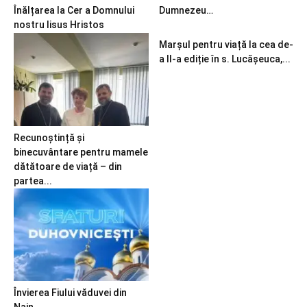
Înălțarea la Cer a Domnului
Dumnezeu…
nostru Iisus Hristos
Marșul pentru viață la cea de-
a II-a ediție în s. Lucășeuca,...
Recunoștință și
binecuvântare pentru mamele
dătătoare de viață – din
partea...
Învierea Fiului văduvei din
Nain