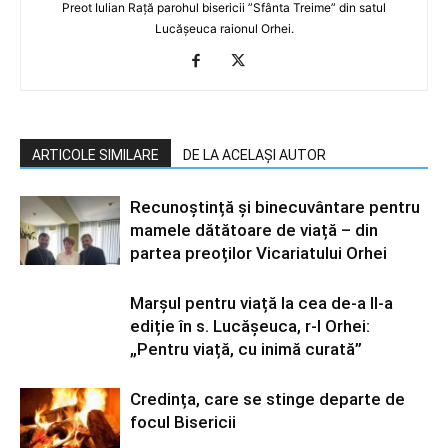
Preot Iulian Rață parohul bisericii ”Sfânta Treime” din satul
Lucășeuca raionul Orhei.
ARTICOLE SIMILARE
DE LA ACELAȘI AUTOR
Recunoștință și binecuvântare pentru
mamele dătătoare de viață – din
partea preoților Vicariatului Orhei
Marșul pentru viață la cea de-a II-a
ediție în s. Lucășeuca, r-l Orhei:
„Pentru viață, cu inimă curată”
Credința, care se stinge departe de
focul Bisericii