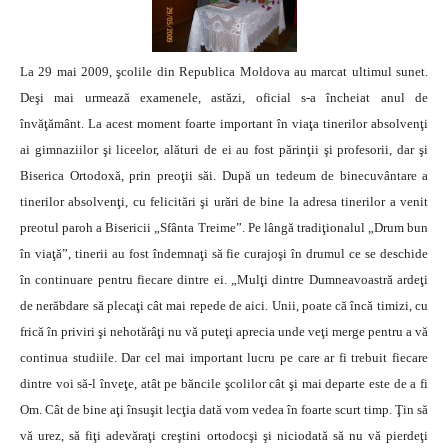
La 29 mai 2009, şcolile din Republica Moldova au marcat ultimul sunet.
Deşi mai urmează examenele, astăzi, oficial s-a încheiat anul de
învăţământ. La acest moment foarte important în
viaţa tinerilor
absolvenţi
ai gimnaziilor şi liceelor, alături de ei au fost părinţii şi profesorii, dar şi
Biserica Ortodoxă, prin preoţii săi.
După un tedeum de binecuvântare a
tinerilor absolvenţi, cu felicitări şi urări de bine la adresa tinerilor a venit
preotul paroh a Bisericii „Sfânta Treime”. Pe lângă tradiţionalul „Drum bun
în viaţă”, tinerii au fost îndemnaţi să fie curajoşi în drumul ce se deschide
în continuare pentru fiecare dintre ei. „Mulţi dintre Dumneavoastră ardeţi
de nerăbdare să plecaţi cât mai repede de aici. Unii, poate că încă timizi, cu
frică în priviri şi nehotărâţi nu vă puteţi aprecia unde veţi merge pentru a vă
continua studiile. Dar cel mai important lucru pe care ar fi trebuit fiecare
dintre voi să-l înveţe, atât pe băncile şcolilor cât şi mai departe este de a fi
Om. Cât de bine aţi însuşit lecţia dată vom vedea în foarte scurt timp. Ţin să
vă urez, să fiţi adevăraţi creştini ortodocşi şi niciodată să nu vă pierdeţi