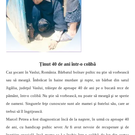
Ținut 40 de ani într-o colibă
Caz şocant în Vaslui, România. Bărbatul bolnav psihic nu ştie să vorbească
sau să meargă. Îmbrăcat în haine murdare şi rupte, un bărbat din satul
Jigălia, judeţul Vaslui, trăieşte de aproape 40 de ani pe o bucată rece de
pământ, într-o colibă.
Nu ştie să vorbească, nu poate să meargă şi se sperie
de oameni. Singurele feţe cunoscute sunt ale mamei şi fratelui său, care ar
trebui să îl îngrijească.
Marcel Petrea a fost diagnosticat încă de la naştere, în urmă cu aproape 40
de ani, cu handicap psihic sever. Ar fi avut nevoie de recuperare şi de
îngrijire specială, însă mama sa l-a închis într-o colibă de lut din curtea