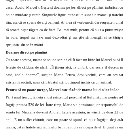
casei. Acolo, Marcel trăieşte şi doarme pe jos, direct pe pământ, îmbrăcat cu
haine murdare şi rupte. Singurele figuri cunoscute sunt ale mamei şi fratelui
său, aşa că se sperie de alţi oameni. Ar vrea să vorbească, dar reuşeşte numai
să scoată nişte răgete ca de fiară. Ba, mai mult, pentru că nu s-a putut mişca
în voie, trupul nu i s-a mai dezvoltat şi nu ştie să meargă, ci se târăşte
sprijinin- du-se în mâini.
Doarme direct pe pământ
Cu toate acestea, mama sa spune senină că îi face un bine lui Marcel şi că îl
fereşte de căldura de afară. „Îl ţinem aici, la umbră, dar seara îl ducem în
casă, acolo doarme”, susţine Maria Petrea, deşi vecinii, care au sesizat
asistenţii sociali, spun că bărbatul stă tot timpul închis ca un animal.
Pentru că nu poate merge, Marcel este târât de mama lui din loc în loc
Până anul trecut, femeia a fost asistentul personal al fiului său, iar pentru a-l
îngriji primea 520 de lei. Între timp, Maria s-a pensionat, iar responsabil de
soarta lui Marcel a devenit Andrei, fratele acestuia, în vârstă de doar 22 de
ani. „E un suflet chinuit, care nu poate să spună că nu e îngrijit, deşi atât
mama, cât şi fratele său iau mulţi bani pentru a se ocupa de el. E ţinut ca un