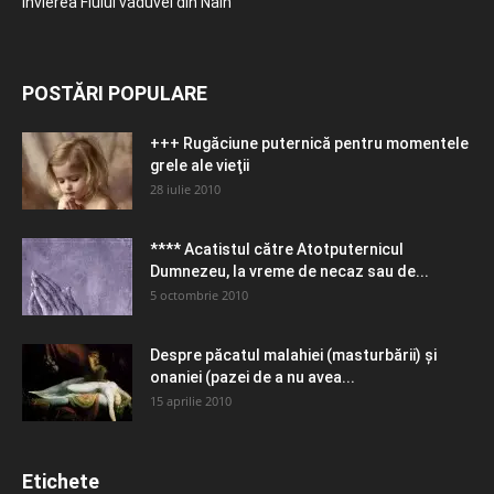
Învierea Fiului văduvei din Nain
POSTĂRI POPULARE
+++ Rugăciune puternică pentru momentele
grele ale vieţii
28 iulie 2010
**** Acatistul către Atotputernicul
Dumnezeu, la vreme de necaz sau de...
5 octombrie 2010
Despre păcatul malahiei (masturbării) şi
onaniei (pazei de a nu avea...
15 aprilie 2010
Etichete