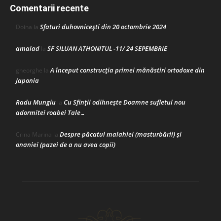
Comentarii recente
Sfaturi duhovnicești din 20 octombrie 2024
Doina
la
amalad
SF SILUAN ATHONITUL -11/ 24 SEPEMBRIE
la
A început construcţia primei mănăstiri ortodoxe din
gheorghe
la
Japonia
Radu Mungiu
Cu Sfinții odihnește Doamne sufletul nou
la
adormitei roabei Tale…
Despre păcatul malahiei (masturbării) şi
Crina Marina
la
onaniei (pazei de a nu avea copii)