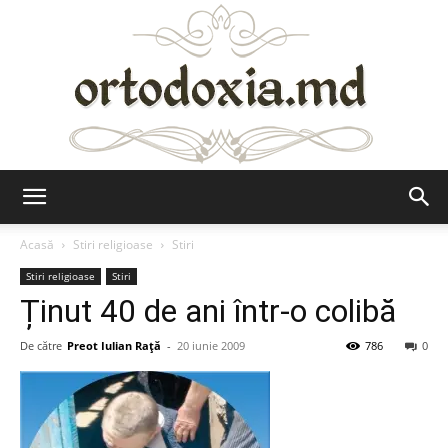
Ortodoxia.md
Acasă
Stiri religioase
Stiri
Stiri religioase
Stiri
Ținut 40 de ani într-o colibă
De către
Preot Iulian Raţă
-
20 iunie 2009
786
0