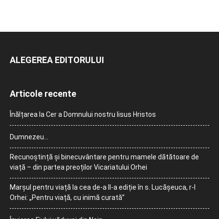
ALEGEREA EDITORULUI
Articole recente
Înălțarea la Cer a Domnului nostru Iisus Hristos
Dumnezeu…
Recunoștință și binecuvântare pentru mamele dătătoare de
viață – din partea preoților Vicariatului Orhei
Marșul pentru viață la cea de-a II-a ediție în s. Lucășeuca, r-l
Orhei: „Pentru viață, cu inimă curată”