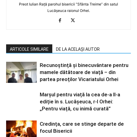
Preot Iulian Rață parohul bisericii ”Sfânta Treime” din satul
Lucășeuca raionul Orhei.
ARTICOLE SIMILARE
DE LA ACELAȘI AUTOR
Recunoștință și binecuvântare pentru
mamele dătătoare de viață – din
partea preoților Vicariatului Orhei
Marșul pentru viață la cea de-a II-a
ediție în s. Lucășeuca, r-l Orhei:
„Pentru viață, cu inimă curată”
Credința, care se stinge departe de
focul Bisericii