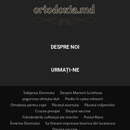
DESPRE NOI
URMAȚI-NE
Înălțarea Domnului
Despre Martorii lui Iehova
pogorirea-sfintului-duh
Piedici în calea mîntuirii
Ortodoxia pentru copii
Păcatul avortului
Păcatul vrăjitoriilor
Crucea preoției
Despre vaccine
Frământările sufletești ale tinerilor
Postul Mare
Învierea Domnului
Sa finisam impreuna biserica din lucaseuca
Despre vaccine