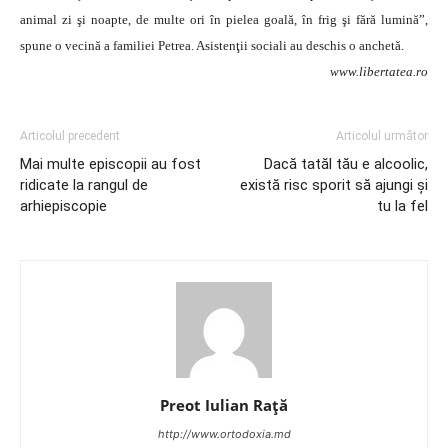
animal zi şi noapte, de multe ori în pielea goală, în frig şi fără lumină”,
spune o vecină a familiei Petrea. Asistenţii sociali au deschis o anchetă.
www.libertatea.ro
Articolul precedent
Articolul următor
Mai multe episcopii au fost
Dacă tatăl tău e alcoolic,
ridicate la rangul de
există risc sporit să ajungi şi
arhiepiscopie
tu la fel
Preot Iulian Raţă
http://www.ortodoxia.md