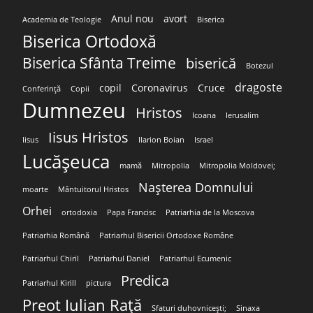
Anul nou
avort
Academia de Teologie
Biserica
Biserica Ortodoxă
Biserica Sfânta Treime
biserică
Botezul
dragoste
copil
Coronavirus
Cruce
Conferință
Copii
Dumnezeu
Hristos
Icoana
Ierusalim
Iisus Hristos
Iisus
Ilarion Boian
Israel
Lucășeuca
mamă
Mitropolia
Mitropolia Moldovei;
Nașterea Domnului
moarte
Mântuitorul Hristos
Orhei
ortodoxia
Papa Francisc
Patriarhia de la Moscova
Patriarhia Română
Patriarhul Bisericii Ortodoxe Române
Patriarhul Chiril
Patriarhul Daniel
Patriarhul Ecumenic
Predica
Patriarhul Kirill
pictura
Preot Iulian Rață
Sfaturi duhovnicești;
Sinaxa