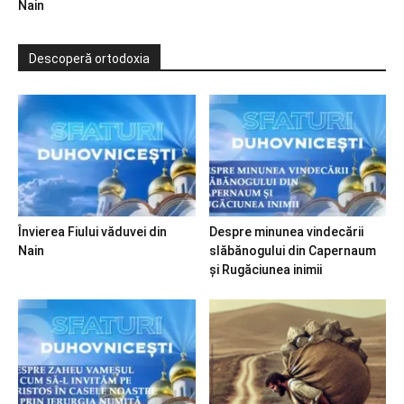
Nain
Descoperă ortodoxia
Învierea Fiului văduvei din
Despre minunea vindecării
Nain
slăbănogului din Capernaum
și Rugăciunea inimii