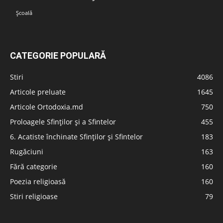
Școală
CATEGORIE POPULARĂ
Stiri
4086
Articole preluate
1645
Articole Ortodoxia.md
750
Proloagele Sfinților și a Sfintelor
455
6. Acatiste închinate Sfinților și Sfintelor
183
Rugăciuni
163
Fără categorie
160
Poezia religioasă
160
Stiri religioase
79