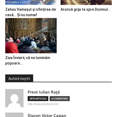
Zaheu Vameșul și sfințirea de
Aruncă grija ta spre Domnul…
casă… Și nu numai!
Ziua Învierii, să ne luminăm
popoare…
Autorii noștri
Preot Iulian Raţă
3878 ARTICOLE
6 COMENTARII
http://www.ortodoxia.md
Diacon Victor Casian