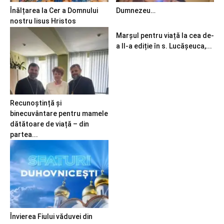
Înălțarea la Cer a Domnului
Dumnezeu…
nostru Iisus Hristos
Marșul pentru viață la cea de-
a II-a ediție în s. Lucășeuca,...
Recunoștință și
binecuvântare pentru mamele
dătătoare de viață – din
partea...
Învierea Fiului văduvei din