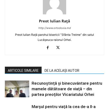
Preot Iulian Raţă
http://www.ortodoxia.md
Preot Iulian Rață parohul bisericii ”Sfânta Treime” din satul
Lucășeuca raionul Orhei.
ARTICOLE SIMILARE
DE LA ACELAȘI AUTOR
Recunoștință și binecuvântare pentru
mamele dătătoare de viață – din
partea preoților Vicariatului Orhei
Marșul pentru viață la cea de-a II-a