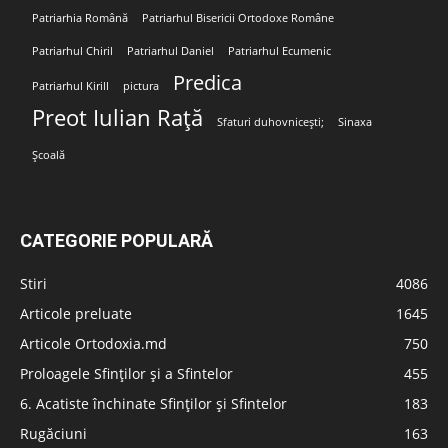
Patriarhia Română
Patriarhul Bisericii Ortodoxe Române
Patriarhul Chiril
Patriarhul Daniel
Patriarhul Ecumenic
Predica
Patriarhul Kirill
pictura
Preot Iulian Rață
Sfaturi duhovnicești;
Sinaxa
Școală
CATEGORIE POPULARĂ
Stiri
4086
Articole preluate
1645
Articole Ortodoxia.md
750
Proloagele Sfinților și a Sfintelor
455
6. Acatiste închinate Sfinților și Sfintelor
183
Rugăciuni
163