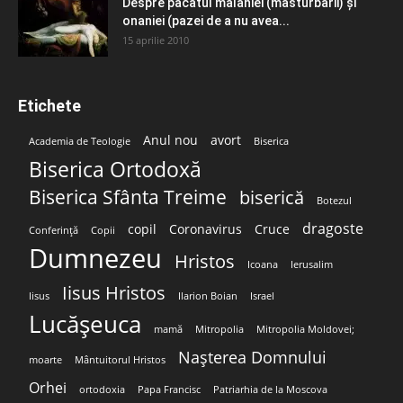
Despre păcatul malahiei (masturbării) şi
onaniei (pazei de a nu avea...
15 aprilie 2010
Etichete
Anul nou
avort
Academia de Teologie
Biserica
Biserica Ortodoxă
Biserica Sfânta Treime
biserică
Botezul
dragoste
copil
Coronavirus
Cruce
Conferință
Copii
Dumnezeu
Hristos
Icoana
Ierusalim
Iisus Hristos
Iisus
Ilarion Boian
Israel
Lucășeuca
mamă
Mitropolia
Mitropolia Moldovei;
Nașterea Domnului
moarte
Mântuitorul Hristos
Orhei
ortodoxia
Papa Francisc
Patriarhia de la Moscova