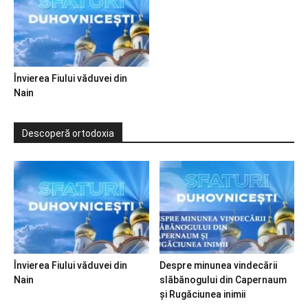
Învierea Fiului văduvei din
Nain
Descoperă ortodoxia
Învierea Fiului văduvei din
Despre minunea vindecării
Nain
slăbănogului din Capernaum
și Rugăciunea inimii