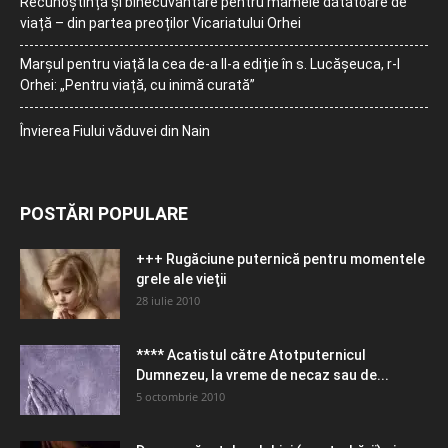
Recunoștință și binecuvântare pentru mamele dătătoare de
viață – din partea preoților Vicariatului Orhei
Marșul pentru viață la cea de-a II-a ediție în s. Lucășeuca, r-l
Orhei: „Pentru viață, cu inimă curată”
Învierea Fiului văduvei din Nain
POSTĂRI POPULARE
+++ Rugăciune puternică pentru momentele
grele ale vieţii
28 iulie 2010
**** Acatistul către Atotputernicul
Dumnezeu, la vreme de necaz sau de...
5 octombrie 2010