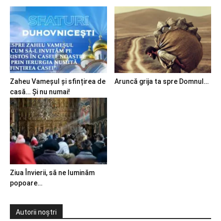
Zaheu Vameșul și sfințirea de
Aruncă grija ta spre Domnul…
casă… Și nu numai!
Ziua Învierii, să ne luminăm
popoare…
Autorii noștri