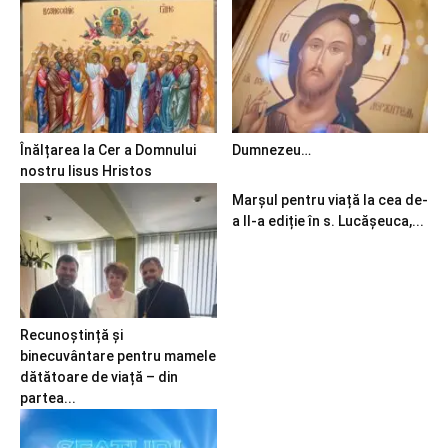
Înălțarea la Cer a Domnului
Dumnezeu…
nostru Iisus Hristos
Marșul pentru viață la cea de-
a II-a ediție în s. Lucășeuca,...
Recunoștință și
binecuvântare pentru mamele
dătătoare de viață – din
partea...