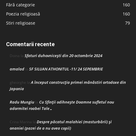
Fără categorie
160
Poezia religioasă
160
Stiri religioase
79
Comentarii recente
Sfaturi duhovnicești din 20 octombrie 2024
Doina
la
amalad
SF SILUAN ATHONITUL -11/ 24 SEPEMBRIE
la
A început construcţia primei mănăstiri ortodoxe din
gheorghe
la
Japonia
Radu Mungiu
Cu Sfinții odihnește Doamne sufletul nou
la
adormitei roabei Tale…
Despre păcatul malahiei (masturbării) şi
Crina Marina
la
onaniei (pazei de a nu avea copii)