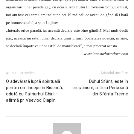
organizării unei parade gay, cu ocazia recentului Eurovision Song Contest,
noi am fost cei care i-am izolat pe cei 19 radicali ce aveau de gând să-i bată
pe homosexuali”, a spus Lujkov.
„Interzic orice paradă, iar această decizie este bine gândită. Mai mult decât
atât, aceasta nu este numai decizia unui primar. Societatea noastră, în sine,
se declară împotriva unor astfel de manifestari”, a mai precizat acesta.
www.lacasuriortodoxe.com
Articolul precedent
Articolul următor
O adevărată luptă spirituală
Duhul Sfânt, este în
pentru om începe în Biserică,
creştinism, a treia Persoană
odată cu Patriarhul Chiril –
din Sfânta Treime
afirmă pr. Vsevlod Ciaplin