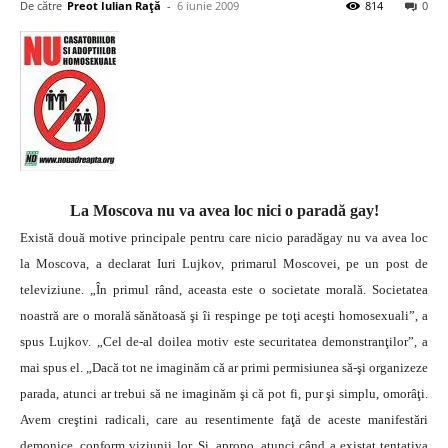
De către
Preot Iulian Raţă
-
6 iunie 2009
814
0
La Moscova nu va avea loc nici o paradă gay!
Există două motive principale pentru care nicio paradăgay nu va avea loc
la Moscova, a declarat Iuri Lujkov, primarul Moscovei, pe un post de
televiziune. „În primul rând, aceasta este o societate morală. Societatea
noastră are o morală sănătoasă şi îi respinge pe toţi aceşti homosexuali”, a
spus Lujkov.
„Cel de-al doilea motiv este securitatea demonstranţilor”, a
mai spus el. „Dacă tot ne imaginăm că ar primi permisiunea să-şi organizeze
parada, atunci ar trebui să ne imaginăm şi că pot fi, pur şi simplu, omorâţi.
Avem creştini radicali, care au resentimente faţă de aceste manifestări
demonice, conform viziunii lor. Şi, apropo, atunci când a existat tentativa