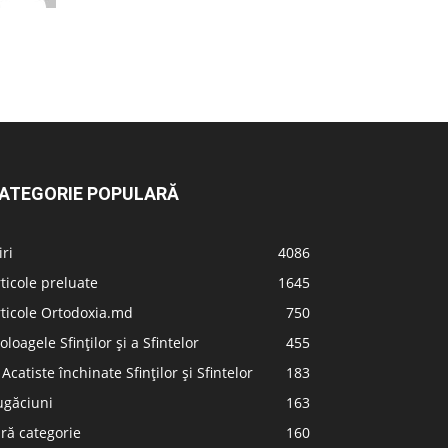
ATEGORIE POPULARĂ
iri
4086
ticole preluate
1645
ticole Ortodoxia.md
750
oloagele Sfinților și a Sfintelor
455
 Acatiste închinate Sfinților și Sfintelor
183
ugăciuni
163
ră categorie
160