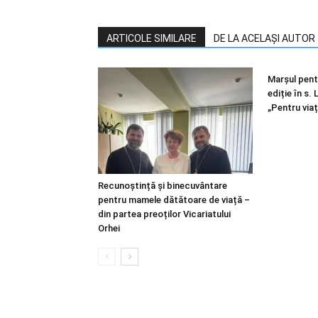
ARTICOLE SIMILARE
DE LA ACELAȘI AUTOR
Marșul pentr
ediție în s.
„Pentru viaț
Recunoștință și binecuvântare
pentru mamele dătătoare de viață –
din partea preoților Vicariatului
Orhei