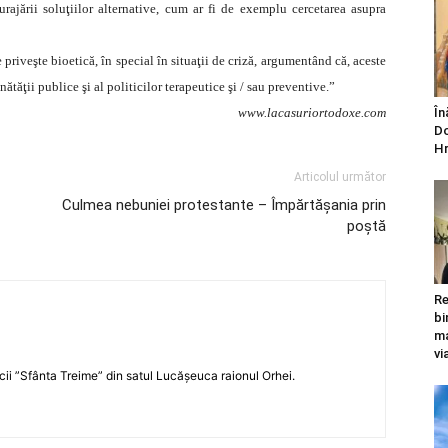
ajării soluţiilor alternative, cum ar fi de exemplu cercetarea asupra
priveşte bioetică, în special în situaţii de criză, argumentând că, aceste
ătăţii publice şi al politicilor terapeutice şi / sau preventive.”
www.lacasuriortodoxe.com
În
Do
Hr
Articolul următor
Culmea nebuniei protestante – Împărtăşania prin
poştă
Re
bi
ma
vi
icii ”Sfânta Treime” din satul Lucășeuca raionul Orhei.