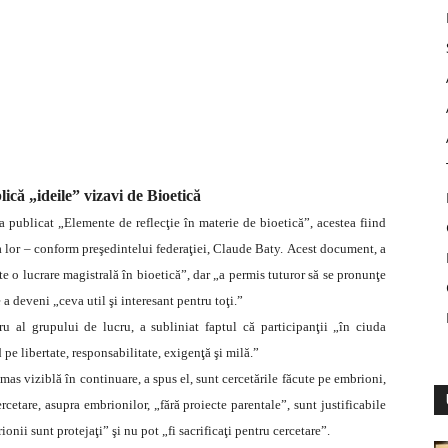
blică „ideile” vizavi de Bioetică
a publicat „Elemente de reflecţie în materie de bioetică”, acestea fiind
ea lor – conform preşedintelui federaţiei, Claude Baty.
Acest document, a
e o lucrare magistrală în bioetică”, dar „a permis tuturor să se pronunţe
 a deveni „ceva util şi interesant pentru toţi.”
 al grupului de lucru, a subliniat faptul că participanţii „în ciuda
pe libertate, responsabilitate, exigenţă şi milă.”
mas viziblă în continuare, a spus el, sunt cercetările făcute pe embrioni,
cetare, asupra embrionilor, „fără proiecte parentale”, sunt justificabile
onii sunt protejaţi” şi nu pot „fi sacrificaţi pentru cercetare”.