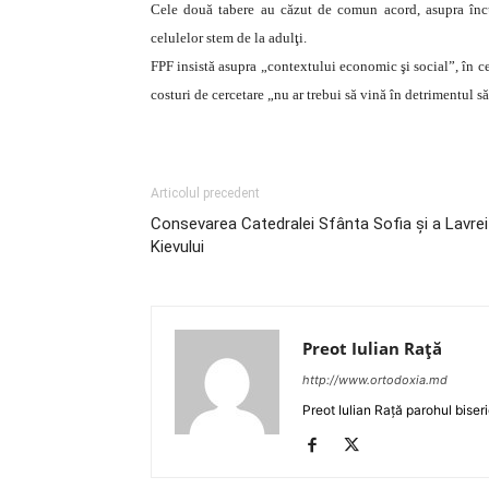
Cele două tabere au căzut de comun acord, asupra încur
celulelor stem de la adulţi.
FPF insistă asupra „contextului economic şi social”, în ce 
costuri de cercetare „nu ar trebui să vină în detrimentul săn
Articolul precedent
Consevarea Catedralei Sfânta Sofia şi a Lavrei
Kievului
Preot Iulian Raţă
http://www.ortodoxia.md
Preot Iulian Rață parohul biser