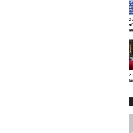
Za
sf
nu
Zi
lu