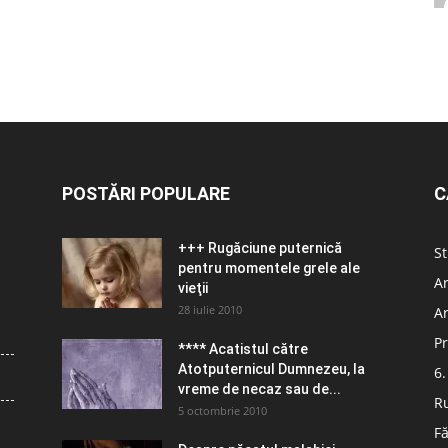
POSTĂRI POPULARE
C
+++ Rugăciune puternică
St
pentru momentele grele ale
Ar
vieţii
28 iulie 2010
Ar
Pr
**** Acatistul către
Atotputernicul Dumnezeu, la
6.
vreme de necaz sau de...
R
5 octombrie 2010
Fă