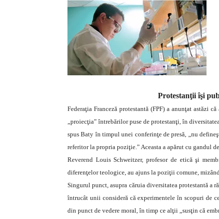
Protestanţii îşi pu
Federaţia Franceză protestantă (FPF) a anunţat astăzi că 
„proiecţia” întrebărilor puse de protestanţi, în diversitat
spus Baty în timpul unei conferinţe de presă, „nu defineşt
referitor la propria poziţie.” Aceasta a apărut cu gandul de
Reverend Louis Schweitzer, profesor de etică şi membru
diferenţelor teologice, au ajuns la poziţii comune, mizând 
Singurul punct, asupra căruia diversitatea protestantă a ră
întrucât unii consideră că experimentele în scopuri de cer
din punct de vedere moral, în timp ce alţii „susţin că embri