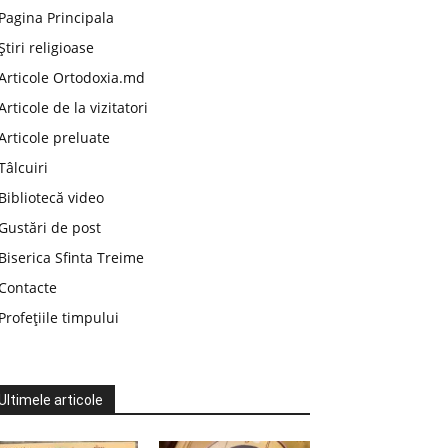
Pagina Principala
Știri religioase
Articole Ortodoxia.md
Articole de la vizitatori
Articole preluate
Tâlcuiri
Bibliotecă video
Gustări de post
Biserica Sfinta Treime
Contacte
Profețiile timpului
Ultimele articole