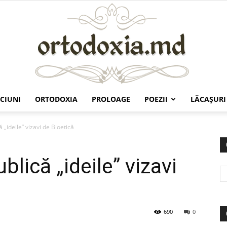
CIUNI
ORTODOXIA
PROLOAGE
POEZII
LĂCAŞURI
Ortodoxia.md
ă „ideile” vizavi de Bioetică
ublică „ideile” vizavi
690
0