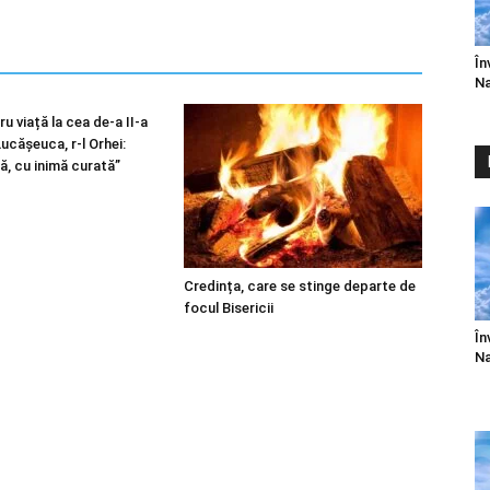
În
Na
u viață la cea de-a II-a
 Lucășeuca, r-l Orhei:
ă, cu inimă curată”
Credința, care se stinge departe de
focul Bisericii
În
Na