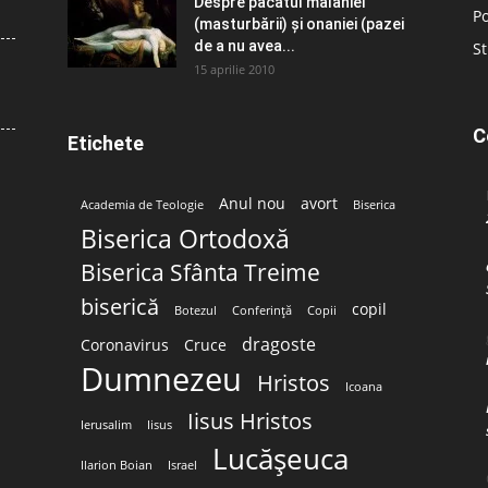
Despre păcatul malahiei
Po
(masturbării) şi onaniei (pazei
de a nu avea...
St
15 aprilie 2010
C
Etichete
Anul nou
avort
Academia de Teologie
Biserica
Biserica Ortodoxă
Biserica Sfânta Treime
biserică
copil
Botezul
Conferință
Copii
dragoste
Coronavirus
Cruce
Dumnezeu
Hristos
Icoana
Iisus Hristos
Ierusalim
Iisus
Lucășeuca
Ilarion Boian
Israel