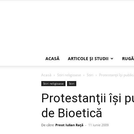
ACASĂ
ARTICOLE ŞI STUDII
RUGĂ
Acasă
Stiri religioase
Stiri
Protestanţii îşi public
Stiri religioase
Stiri
Protestanţii îşi p
de Bioetică
De către
Preot Iulian Raţă
-
11 iunie 2009