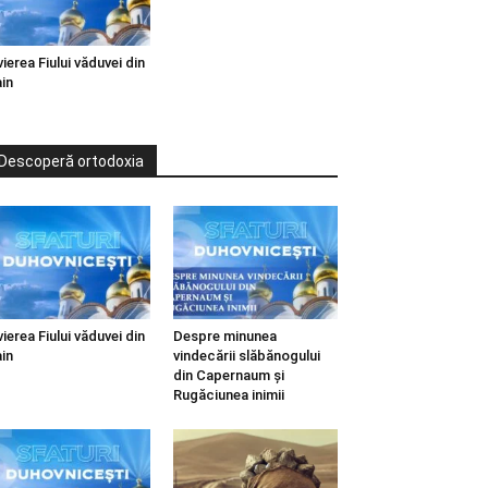
vierea Fiului văduvei din
in
Descoperă ortodoxia
vierea Fiului văduvei din
Despre minunea
in
vindecării slăbănogului
din Capernaum și
Rugăciunea inimii