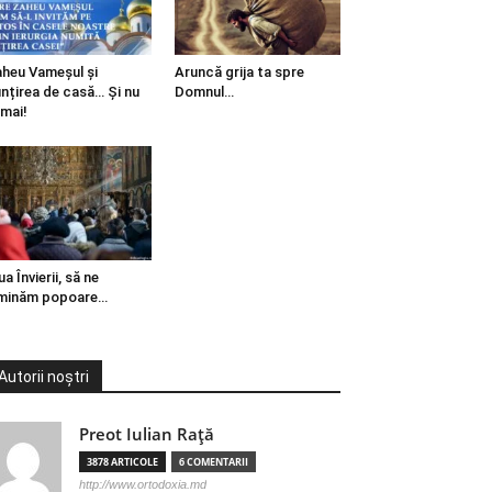
heu Vameșul și
Aruncă grija ta spre
ințirea de casă… Și nu
Domnul…
mai!
ua Învierii, să ne
minăm popoare…
Autorii noștri
Preot Iulian Raţă
3878 ARTICOLE
6 COMENTARII
http://www.ortodoxia.md