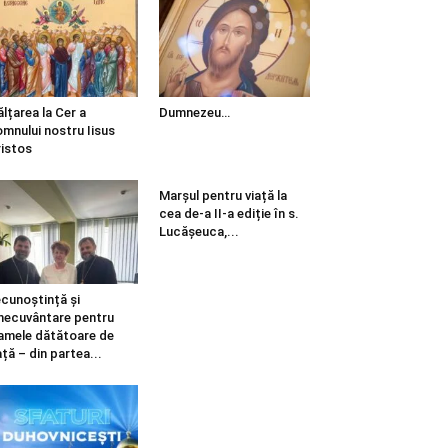
ălțarea la Cer a
Dumnezeu…
mnului nostru Iisus
istos
Marșul pentru viață la
cea de-a II-a ediție în s.
Lucășeuca,...
cunoștință și
necuvântare pentru
mele dătătoare de
ață – din partea...