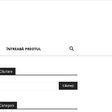
ÎNTREABĂ PREOTUL
Căutare
Categorii