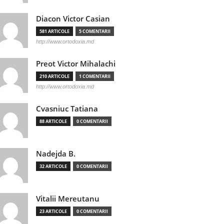
Diacon Victor Casian
581 ARTICOLE
5 COMENTARII
http://www.ortodoxia.md
Preot Victor Mihalachi
210 ARTICOLE
1 COMENTARII
http://www.ortodoxia.md
Cvasniuc Tatiana
88 ARTICOLE
0 COMENTARII
Nadejda B.
32 ARTICOLE
0 COMENTARII
Vitalii Mereutanu
23 ARTICOLE
0 COMENTARII