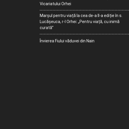
Vicariatului Orhei
Marșul pentru viață la cea de-a II-a ediție în s.
Lucășeuca, r-l Orhei: „Pentru viață, cu inimă
curată”
Învierea Fiului văduvei din Nain