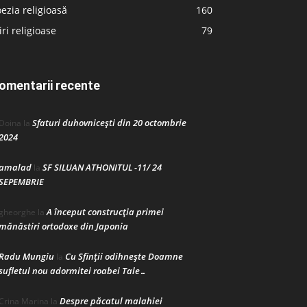
ezia religioasă
160
iri religioase
79
omentarii recente
Sfaturi duhovnicești din 20 octombrie
Doina
la
2024
amalad
SF SILUAN ATHONITUL -11/ 24
la
SEPEMBRIE
A început construcţia primei
gheorghe
la
mănăstiri ortodoxe din Japonia
Radu Mungiu
Cu Sfinții odihnește Doamne
la
sufletul nou adormitei roabei Tale…
Despre păcatul malahiei
Crina Marina
la