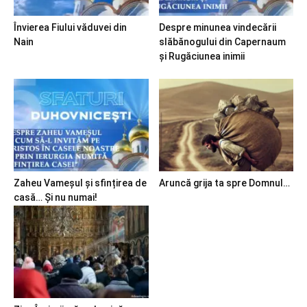
Învierea Fiului văduvei din
Despre minunea vindecării
Nain
slăbănogului din Capernaum
și Rugăciunea inimii
Zaheu Vameșul și sfințirea de
Aruncă grija ta spre Domnul…
casă… Și nu numai!