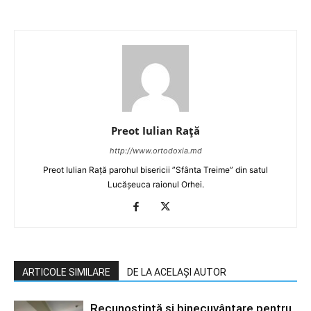
Preot Iulian Raţă
http://www.ortodoxia.md
Preot Iulian Rață parohul bisericii ”Sfânta Treime” din satul
Lucășeuca raionul Orhei.
ARTICOLE SIMILARE
DE LA ACELAȘI AUTOR
Recunoștință și binecuvântare pentru