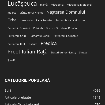
Lucășeuca
mamă
Mitropolia
Mitropolia Moldovei;
Nașterea Domnului
moarte
Mântuitorul Hristos
Orhei
ortodoxia
Papa Francisc
Patriarhia de la Moscova
Patriarhia Română
Patriarhul Bisericii Ortodoxe Române
Patriarhul Chiril
Patriarhul Daniel
Patriarhul Ecumenic
Predica
Patriarhul Kirill
pictura
Preot Iulian Rață
Sfaturi duhovnicești;
Sinaxa
Școală
CATEGORIE POPULARĂ
Stiri
4086
Articole preluate
1645
Articole Ortodoxia.md
750