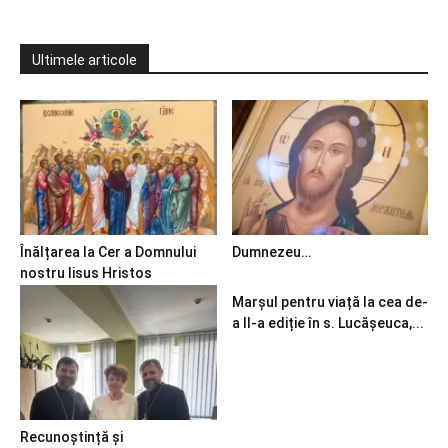
Ultimele articole
Înălțarea la Cer a Domnului
Dumnezeu…
nostru Iisus Hristos
Marșul pentru viață la cea de-
a II-a ediție în s. Lucășeuca,...
Recunoștință și