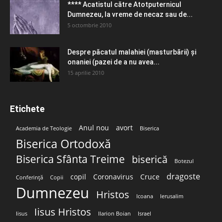
**** Acatistul către Atotputernicul
Dumnezeu, la vreme de necaz sau de...
5 octombrie 2010
Despre păcatul malahiei (masturbării) şi
onaniei (pazei de a nu avea...
15 aprilie 2010
Etichete
Anul nou
avort
Academia de Teologie
Biserica
Biserica Ortodoxă
Biserica Sfânta Treime
biserică
Botezul
dragoste
copil
Coronavirus
Cruce
Conferință
Copii
Dumnezeu
Hristos
Icoana
Ierusalim
Iisus Hristos
Iisus
Ilarion Boian
Israel