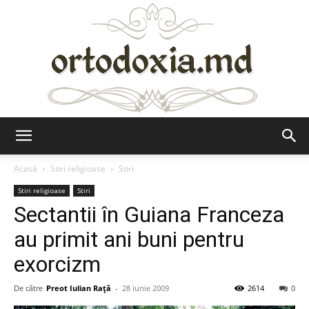
Ortodoxia.md
Acasă
Stiri religioase
Stiri
Stiri religioase
Stiri
Sectantii în Guiana Franceza
au primit ani buni pentru
exorcizm
De către
Preot Iulian Raţă
-
28 iunie 2009
2614
0