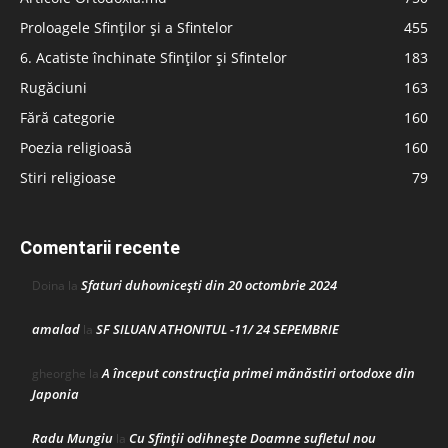
Proloagele Sfinților și a Sfintelor
455
6. Acatiste închinate Sfinților și Sfintelor
183
Rugăciuni
163
Fără categorie
160
Poezia religioasă
160
Stiri religioase
79
Comentarii recente
Sfaturi duhovnicești din 20 octombrie 2024
Doina
la
amalad
SF SILUAN ATHONITUL -11/ 24 SEPEMBRIE
la
A început construcţia primei mănăstiri ortodoxe din
gheorghe
la
Japonia
Radu Mungiu
Cu Sfinții odihnește Doamne sufletul nou
la