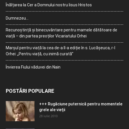
Înălțarea la Cer a Domnului nostru Iisus Hristos
Dumnezeu…
Recunoștință și binecuvântare pentru mamele dătătoare de
viață – din partea preoților Vicariatului Orhei
Marșul pentru viață la cea de-a II-a ediție în s. Lucășeuca, r-l
Orhei: „Pentru viață, cu inimă curată”
Învierea Fiului văduvei din Nain
POSTĂRI POPULARE
+++ Rugăciune puternică pentru momentele
grele ale vieţii
28 iulie 2010