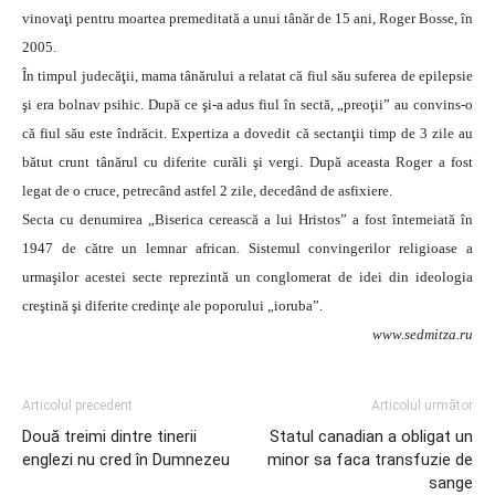
vinovaţi pentru moartea premeditată a unui tânăr de 15 ani, Roger Bosse, în
2005.
În timpul judecăţii, mama tânărului a relatat că fiul său suferea de epilepsie
şi era bolnav psihic. După ce şi-a adus fiul în sectă, „preoţii” au convins-o
că fiul său este îndrăcit. Expertiza a dovedit că sectanţii timp de 3 zile au
bătut crunt tânărul cu diferite curăli şi vergi. După aceasta Roger a fost
legat de o cruce, petrecând astfel 2 zile, decedând de asfixiere.
Secta cu denumirea „Biserica cerească a lui Hristos” a fost întemeiată în
1947 de către un lemnar african. Sistemul convingerilor religioase a
urmaşilor acestei secte reprezintă un conglomerat de idei din ideologia
creştină şi diferite credinţe ale poporului „ioruba”.
www.sedmitza.ru
Articolul precedent
Articolul următor
Două treimi dintre tinerii
Statul canadian a obligat un
englezi nu cred în Dumnezeu
minor sa faca transfuzie de
sange