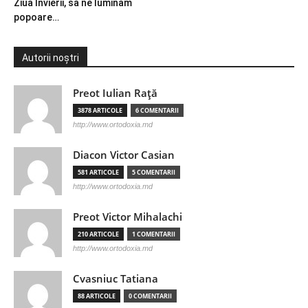
Ziua Învierii, să ne luminăm
popoare…
Autorii noștri
Preot Iulian Raţă
3878 ARTICOLE
6 COMENTARII
http://www.ortodoxia.md
Diacon Victor Casian
581 ARTICOLE
5 COMENTARII
http://www.ortodoxia.md
Preot Victor Mihalachi
210 ARTICOLE
1 COMENTARII
http://www.ortodoxia.md
Cvasniuc Tatiana
88 ARTICOLE
0 COMENTARII