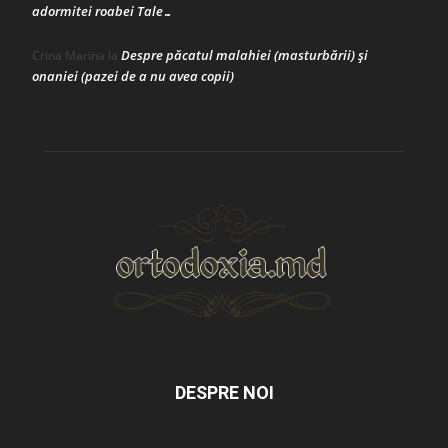
adormitei roabei Tale…
Despre păcatul malahiei (masturbării) şi
Crina Marina
la
onaniei (pazei de a nu avea copii)
DESPRE NOI