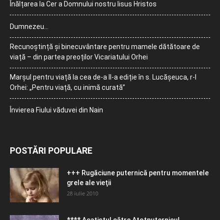
Înălțarea la Cer a Domnului nostru Iisus Hristos
Dumnezeu…
Recunoștință și binecuvântare pentru mamele dătătoare de
viață – din partea preoților Vicariatului Orhei
Marșul pentru viață la cea de-a II-a ediție în s. Lucășeuca, r-l
Orhei: „Pentru viață, cu inimă curată”
Învierea Fiului văduvei din Nain
POSTĂRI POPULARE
+++ Rugăciune puternică pentru momentele
grele ale vieţii
28 iulie 2010