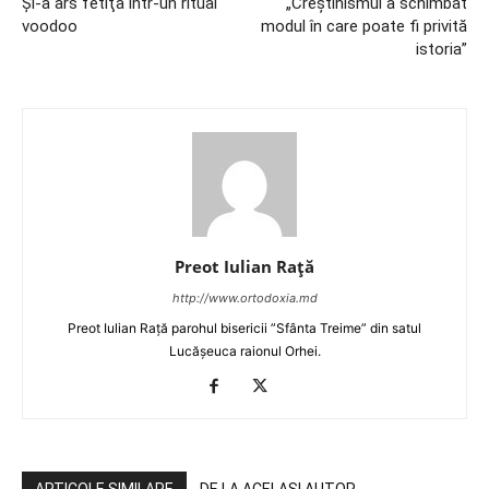
Şi-a ars fetiţa într-un ritual
„Creştinismul a schimbat
voodoo
modul în care poate fi privită
istoria”
Preot Iulian Raţă
http://www.ortodoxia.md
Preot Iulian Rață parohul bisericii ”Sfânta Treime” din satul
Lucășeuca raionul Orhei.