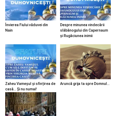
Învierea Fiului văduvei din
Despre minunea vindecării
Nain
slăbănogului din Capernaum
și Rugăciunea inimii
Zaheu Vameșul și sfințirea de
Aruncă grija ta spre Domnul…
casă… Și nu numai!