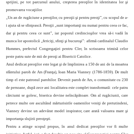
sprijini, pe tot parcursul anului, creşterea preoţilor în identitatea lor şi
promovarea vocaţiilor.
„Un an de rugăciune a preoţilor, cu preoţii şi pentru preoţi”, cu scopul de a-
i ajuta să se sfinţească. Preoţii „sunt importanţi nu numai pentru ceea ce fac,
dar şi pentru ceea ce sunt”, iar poporul credincioşilor vrea să-i vadă în
munca lor apostolică „fericiţi, sfinţi şi bucuroşi”: afirmă cardinalul Claudio
Hummes, prefectul Congregaţiei pentru Cler, în scrisoarea trimisă celor
peste patru sute de mii de preoţi ai Bisericii Catolice.
Anul dedicat preoţilor este legat şi de împlinirea a 150 de ani de la moartea
sfântului paroh de Ars (Franţa), Ioan Maria Vianney (1786-1859). De mult
timp el este patronul parohilor. Devenit paroh de Ars, o comunitate cu 230
de persoane, după zece ani localitatea este complet transformată: cele patru
cârciumi se golesc, biserica devine neîncăpătoare. Om al rugăciunii, care
petrece multe ore ascultând mărturisirile oamenilor veniţi de pretutindeni,
Vianney devine un adevărat model inspirator, care arată valoarea mare şi
importanţa slujirii preoţeşti.
Pentru a atinge scopul propus, în anul dedicat preoţilor vor fi multe