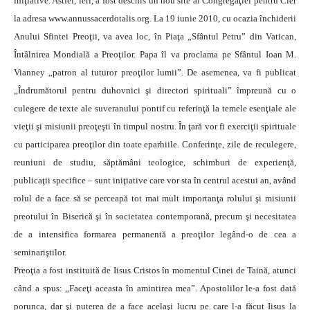
iniţiative. Astfel, ieri, a fost deschis un nou site al Congregaţiei pentru Cler
la adresa www.annussacerdotalis.org. La 19 iunie 2010, cu ocazia închiderii
Anului Sfintei Preoţii, va avea loc, în Piaţa „Sfântul Petru” din Vatican,
Întâlnirea Mondială a Preoţilor. Papa îl va proclama pe Sfântul Ioan M.
Vianney „patron al tuturor preoţilor lumii”. De asemenea, va fi publicat
„Îndrumătorul pentru duhovnici şi directori spirituali” împreună cu o
culegere de texte ale suveranului pontif cu referinţă la temele esenţiale ale
vieţii şi misiunii preoţeşti în timpul nostru. În ţară vor fi exerciţii spirituale
cu participarea preoţilor din toate eparhiile. Conferinţe, zile de reculegere,
reuniuni de studiu, săptămâni teologice, schimburi de experienţă,
publicaţii specifice – sunt iniţiative care vor sta în centrul acestui an, având
rolul de a face să se perceapă tot mai mult importanţa rolului şi misiunii
preotului în Biserică şi în societatea contemporană, precum şi necesitatea
de a intensifica formarea permanentă a preoţilor legând-o de cea a
seminariştilor.
Preoţia a fost instituită de Iisus Cristos în momentul Cinei de Taină, atunci
când a spus: „Faceţi aceasta în amintirea mea”. Apostolilor le-a fost dată
porunca, dar şi puterea de a face acelaşi lucru pe care l-a făcut Iisus la