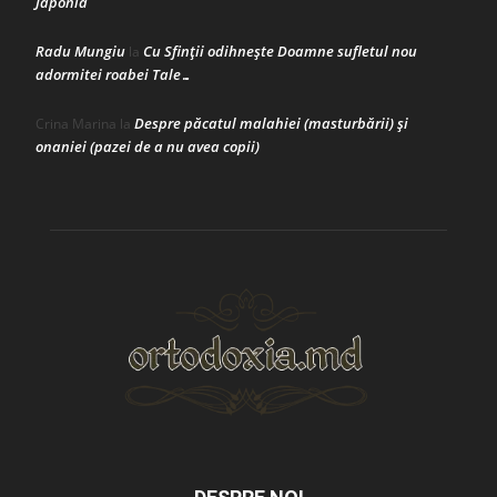
Japonia
Radu Mungiu
Cu Sfinții odihnește Doamne sufletul nou
la
adormitei roabei Tale…
Despre păcatul malahiei (masturbării) şi
Crina Marina
la
onaniei (pazei de a nu avea copii)