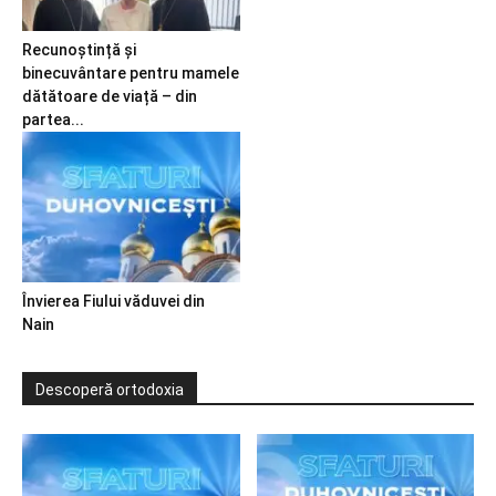
Recunoștință și
binecuvântare pentru mamele
dătătoare de viață – din
partea...
Învierea Fiului văduvei din
Nain
Descoperă ortodoxia