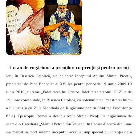
Un an de rugăciune a preoţilor, cu preoţii şi pentru preoţi
Ieri, în Biserica Catolică, s-a celebrat începutul Anului Sfintei Preoţii,
proclamat de Papa Benedict al XVI-lea pentru perioada 19 iunie 2009-19
iunie 2010, cu tema „Fidelitatea lui Cristos, fidelitatea preotului”.
Ziua de
19 iunie corespunde, în Biserica Catolică, cu solemnitatea Preasfintei Inimi
a lui Iisus şi cu Ziua Mondială de Rugăciune pentru Sfinţirea Preoţilor (a
63-a). Episcopul Romei a deschis Anul Sfintei Preoţii la rugăciunea de
seară din Catedrala „Sfântul Petru” din Vatican. În fiecare dieceză din lume
s-a marcat în mod solemn începutul acestui timp special cu intenţia de a