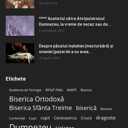
28 iulie 2010
**** Acatistul către Atotputernicul
Dumnezeu, la vreme de necaz sau de...
5 octombrie 2010
Despre păcatul malahiei (masturbării) şi
onaniei (pazei de a nu avea...
15 aprilie 2010
Etichete
Anul nou
avort
Academia de Teologie
Biserica
Biserica Ortodoxă
Biserica Sfânta Treime
biserică
Botezul
dragoste
copil
Coronavirus
Cruce
Conferință
Copii
Dumnezeu