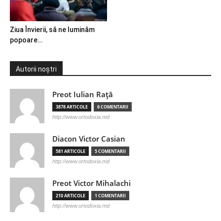
Ziua Învierii, să ne luminăm
popoare…
Autorii noștri
Preot Iulian Raţă
3878 ARTICOLE
6 COMENTARII
http://www.ortodoxia.md
Diacon Victor Casian
581 ARTICOLE
5 COMENTARII
http://www.ortodoxia.md
Preot Victor Mihalachi
210 ARTICOLE
1 COMENTARII
http://www.ortodoxia.md