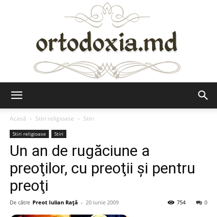
Ortodoxia.md
Acasă
Stiri religioase
Stiri
Stiri religioase
Stiri
Un an de rugăciune a
preoţilor, cu preoţii şi pentru
preoţi
De către
Preot Iulian Raţă
-
20 iunie 2009
754
0