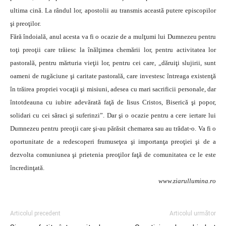
ultima cină. La rândul lor, apostolii au transmis această putere episcopilor
şi preoţilor.
Fără îndoială, anul acesta va fi o ocazie de a mulţumi lui Dumnezeu pentru
toţi preoţii care trăiesc la înălţimea chemării lor, pentru activitatea lor
pastorală, pentru mărturia vieţii lor, pentru cei care, „dăruiţi slujirii, sunt
oameni de rugăciune şi caritate pastorală, care investesc întreaga existenţă
în trăirea propriei vocaţii şi misiuni, adesea cu mari sacrificii personale, dar
întotdeauna cu iubire adevărată faţă de Iisus Cristos, Biserică şi popor,
solidari cu cei săraci şi suferinzi”. Dar şi o ocazie pentru a cere iertare lui
Dumnezeu pentru preoţii care şi-au părăsit chemarea sau au trădat-o. Va fi o
oportunitate de a redescoperi frumuseţea şi importanţa preoţiei şi de a
dezvolta comuniunea şi prietenia preoţilor faţă de comunitatea ce le este
încredinţată.
www.ziarullumina.ro
Articolul precedent
Articolul următor