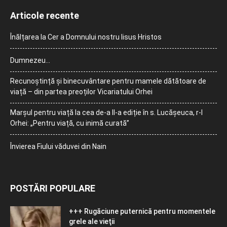
Articole recente
Înălțarea la Cer a Domnului nostru Iisus Hristos
Dumnezeu…
Recunoștință și binecuvântare pentru mamele dătătoare de
viață – din partea preoților Vicariatului Orhei
Marșul pentru viață la cea de-a II-a ediție în s. Lucășeuca, r-l
Orhei: „Pentru viață, cu inimă curată”
Învierea Fiului văduvei din Nain
POSTĂRI POPULARE
+++ Rugăciune puternică pentru momentele
grele ale vieţii