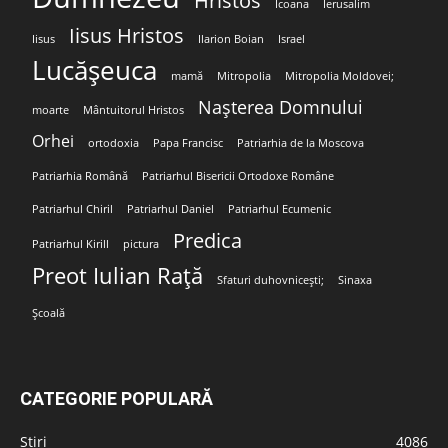
Hristos
Icoana
Ierusalim
Iisus Hristos
Iisus
Ilarion Boian
Israel
Lucășeuca
mamă
Mitropolia
Mitropolia Moldovei;
Nașterea Domnului
moarte
Mântuitorul Hristos
Orhei
ortodoxia
Papa Francisc
Patriarhia de la Moscova
Patriarhia Română
Patriarhul Bisericii Ortodoxe Române
Patriarhul Chiril
Patriarhul Daniel
Patriarhul Ecumenic
Predica
Patriarhul Kirill
pictura
Preot Iulian Rață
Sfaturi duhovnicești;
Sinaxa
Școală
CATEGORIE POPULARĂ
Stiri
4086