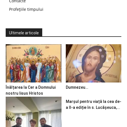
Contacte
Profețiile timpului
Ultimele articole
Înălțarea la Cer a Domnului
Dumnezeu…
nostru Iisus Hristos
Marșul pentru viață la cea de-
a II-a ediție în s. Lucășeuca,...