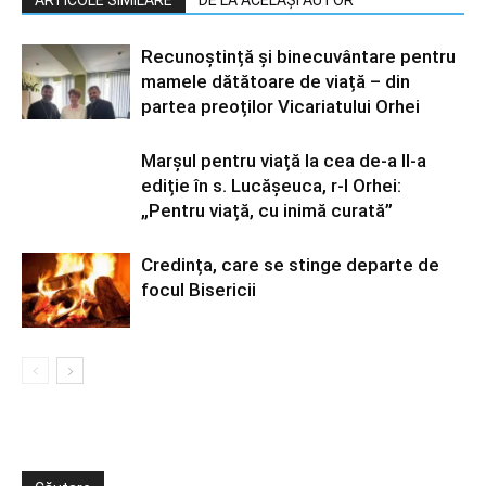
ARTICOLE SIMILARE
DE LA ACELAȘI AUTOR
Recunoștință și binecuvântare pentru
mamele dătătoare de viață – din
partea preoților Vicariatului Orhei
Marșul pentru viață la cea de-a II-a
ediție în s. Lucășeuca, r-l Orhei:
„Pentru viață, cu inimă curată”
Credința, care se stinge departe de
focul Bisericii