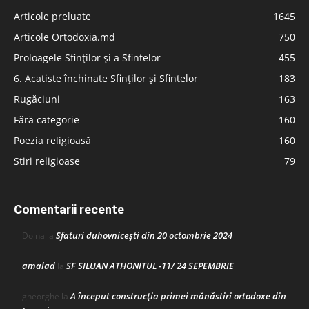
Articole preluate
1645
Articole Ortodoxia.md
750
Proloagele Sfinților și a Sfintelor
455
6. Acatiste închinate Sfinților și Sfintelor
183
Rugăciuni
163
Fără categorie
160
Poezia religioasă
160
Stiri religioase
79
Comentarii recente
Sfaturi duhovnicești din 20 octombrie 2024
Doina
la
amalad
SF SILUAN ATHONITUL -11/ 24 SEPEMBRIE
la
A început construcţia primei mănăstiri ortodoxe din
gheorghe
la