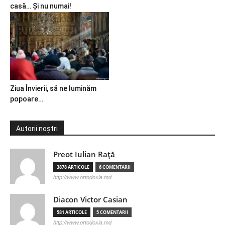
casă… Și nu numai!
Ziua Învierii, să ne luminăm
popoare…
Autorii noștri
Preot Iulian Raţă
3878 ARTICOLE
6 COMENTARII
http://www.ortodoxia.md
Diacon Victor Casian
581 ARTICOLE
5 COMENTARII
http://www.ortodoxia.md