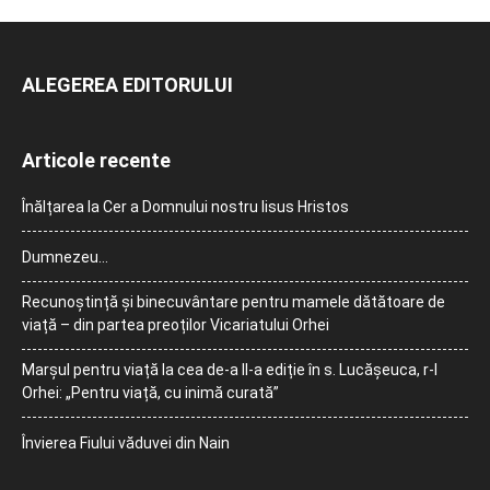
ALEGEREA EDITORULUI
Articole recente
Înălțarea la Cer a Domnului nostru Iisus Hristos
Dumnezeu…
Recunoștință și binecuvântare pentru mamele dătătoare de
viață – din partea preoților Vicariatului Orhei
Marșul pentru viață la cea de-a II-a ediție în s. Lucășeuca, r-l
Orhei: „Pentru viață, cu inimă curată”
Învierea Fiului văduvei din Nain