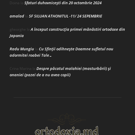
Sfaturi duhovnicești din 20 octombrie 2024
Doina
la
amalad
SF SILUAN ATHONITUL -11/ 24 SEPEMBRIE
la
A început construcţia primei mănăstiri ortodoxe din
gheorghe
la
Japonia
Radu Mungiu
Cu Sfinții odihnește Doamne sufletul nou
la
adormitei roabei Tale…
Despre păcatul malahiei (masturbării) şi
Crina Marina
la
onaniei (pazei de a nu avea copii)