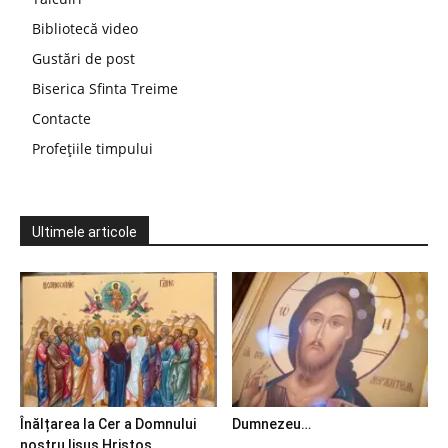
Bibliotecă video
Gustări de post
Biserica Sfinta Treime
Contacte
Profețiile timpului
Ultimele articole
Înălțarea la Cer a Domnului
Dumnezeu…
nostru Iisus Hristos