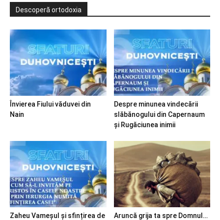
Descoperă ortodoxia
Învierea Fiului văduvei din
Despre minunea vindecării
Nain
slăbănogului din Capernaum
și Rugăciunea inimii
Zaheu Vameșul și sfințirea de
Aruncă grija ta spre Domnul…