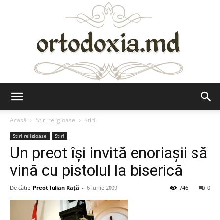
Ortodoxia.md
Acasă
Stiri religioase
Stiri
Stiri religioase
Stiri
Un preot îşi invită enoriaşii să
vină cu pistolul la biserică
De către
Preot Iulian Raţă
-
6 iunie 2009
746
0