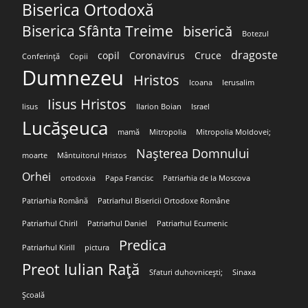
Biserica Ortodoxă
Biserica Sfânta Treime
biserică
Botezul
dragoste
copil
Coronavirus
Cruce
Conferință
Copii
Dumnezeu
Hristos
Icoana
Ierusalim
Iisus Hristos
Iisus
Ilarion Boian
Israel
Lucășeuca
mamă
Mitropolia
Mitropolia Moldovei;
Nașterea Domnului
moarte
Mântuitorul Hristos
Orhei
ortodoxia
Papa Francisc
Patriarhia de la Moscova
Patriarhia Română
Patriarhul Bisericii Ortodoxe Române
Patriarhul Chiril
Patriarhul Daniel
Patriarhul Ecumenic
Predica
Patriarhul Kirill
pictura
Preot Iulian Rață
Sfaturi duhovnicești;
Sinaxa
Școală