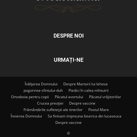
DESPRE NOI
URMAȚI-NE
Înălțarea Domnului
Despre Martorii lui Iehova
pogorirea-sfintului-duh
Piedici în calea mîntuirii
Ortodoxia pentru copii
Păcatul avortului
Păcatul vrăjitoriilor
Crucea preoției
Despre vaccine
Frământările sufletești ale tinerilor
Postul Mare
Învierea Domnului
Sa finisam impreuna biserica din lucaseuca
Despre vaccine
©