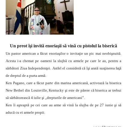
Un preot îşi invită enoriaşii să vină cu pistolul la biserică
Un pastor american a făcut enoriaşilor o invitaţie un pic mai neobişnuită.
Acesta i-a chemat pe oameni la slujbă cu armele pe care le au, pentru a
sărbători Ziua Independenţei.
Astfel el consideră că îşi arată susţinerea faţă
de dreptul de a purta armă.
Ken Pagano, care a făcut parte din marina americană, activează la biserica
New Bethel din Louisville, Kentucky şi este de părere că biserica ar trebui
să sărbătorească 4 iulie şi „drepturile de americani”.
Ken îi aşteaptă pe cei care au arme să vină la slujba de pe 27 iunie şi să
aducă cu ei armele propii.