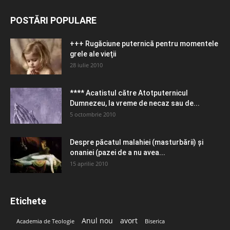
POSTĂRI POPULARE
+++ Rugăciune puternică pentru momentele
grele ale vieţii
28 iulie 2010
**** Acatistul către Atotputernicul
Dumnezeu, la vreme de necaz sau de...
5 octombrie 2010
Despre păcatul malahiei (masturbării) şi
onaniei (pazei de a nu avea...
15 aprilie 2010
Etichete
Anul nou
avort
Academia de Teologie
Biserica