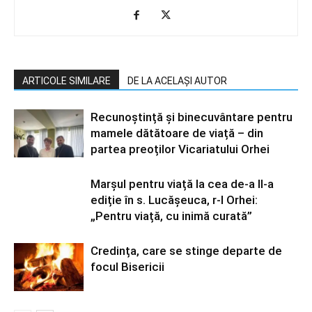
ARTICOLE SIMILARE
DE LA ACELAȘI AUTOR
Recunoștință și binecuvântare pentru
mamele dătătoare de viață – din
partea preoților Vicariatului Orhei
Marșul pentru viață la cea de-a II-a
ediție în s. Lucășeuca, r-l Orhei:
„Pentru viață, cu inimă curată”
Credința, care se stinge departe de
focul Bisericii