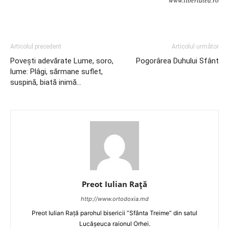
www.libertatea.ro
Articolul precedent
Articolul următor
Poveşti adevărate Lume, soro,
Pogorârea Duhului Sfânt
lume: Plâgi, sărmane suflet,
suspină, biată inimă…
Preot Iulian Raţă
http://www.ortodoxia.md
Preot Iulian Rață parohul bisericii ”Sfânta Treime” din satul
Lucășeuca raionul Orhei.