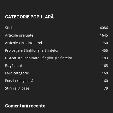
CATEGORIE POPULARĂ
Stiri
4086
Articole preluate
1645
Articole Ortodoxia.md
750
Proloagele Sfinților și a Sfintelor
455
6. Acatiste închinate Sfinților și Sfintelor
183
Rugăciuni
163
Fără categorie
160
Poezia religioasă
160
Stiri religioase
79
Comentarii recente