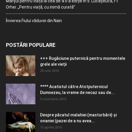
Marșul pentru viață la cea de-a II-a ediție în s. Lucășeuca, r-l
Orhei: „Pentru viață, cu inimă curată”
Învierea Fiului văduvei din Nain
POSTĂRI POPULARE
+++ Rugăciune puternică pentru momentele
grele ale vieţii
28 iulie 2010
**** Acatistul către Atotputernicul
Dumnezeu, la vreme de necaz sau de...
5 octombrie 2010
Despre păcatul malahiei (masturbării) şi
onaniei (pazei de a nu avea...
15 aprilie 2010