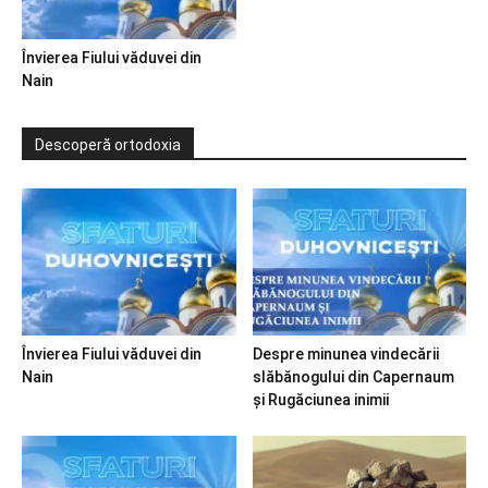
Învierea Fiului văduvei din
Nain
Descoperă ortodoxia
Învierea Fiului văduvei din
Despre minunea vindecării
Nain
slăbănogului din Capernaum
și Rugăciunea inimii