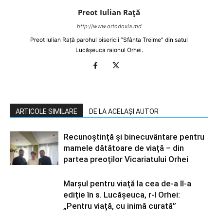
Preot Iulian Raţă
http://www.ortodoxia.md
Preot Iulian Rață parohul bisericii ”Sfânta Treime” din satul
Lucășeuca raionul Orhei.
ARTICOLE SIMILARE
DE LA ACELAȘI AUTOR
Recunoștință și binecuvântare pentru
mamele dătătoare de viață – din
partea preoților Vicariatului Orhei
Marșul pentru viață la cea de-a II-a
ediție în s. Lucășeuca, r-l Orhei:
„Pentru viață, cu inimă curată”