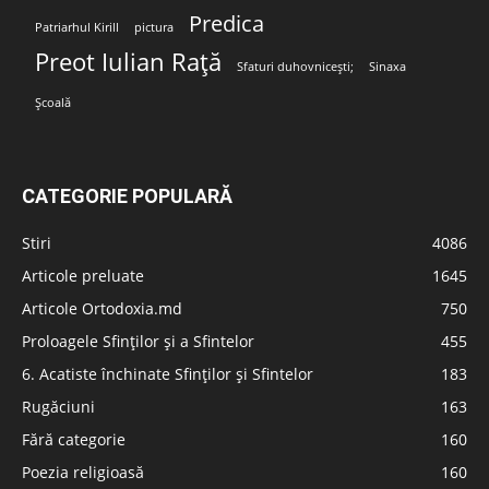
Predica
Patriarhul Kirill
pictura
Preot Iulian Rață
Sfaturi duhovnicești;
Sinaxa
Școală
CATEGORIE POPULARĂ
Stiri
4086
Articole preluate
1645
Articole Ortodoxia.md
750
Proloagele Sfinților și a Sfintelor
455
6. Acatiste închinate Sfinților și Sfintelor
183
Rugăciuni
163
Fără categorie
160
Poezia religioasă
160