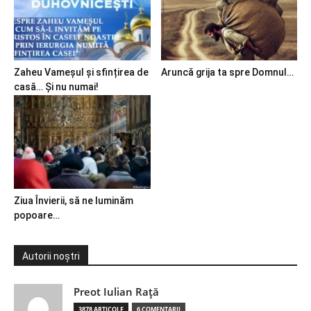
Zaheu Vameșul și sfințirea de
Aruncă grija ta spre Domnul…
casă… Și nu numai!
Ziua Învierii, să ne luminăm
popoare…
Autorii noștri
Preot Iulian Raţă
3878 ARTICOLE
6 COMENTARII