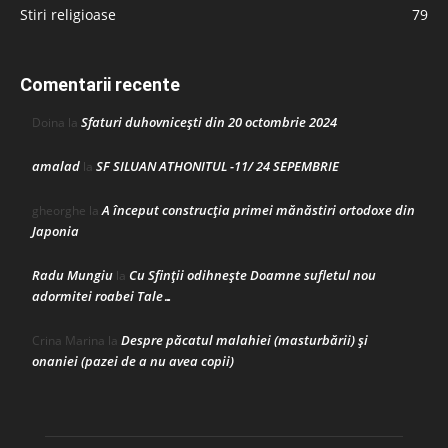
Stiri religioase
79
Comentarii recente
Sfaturi duhovnicești din 20 octombrie 2024
Doina
la
amalad
SF SILUAN ATHONITUL -11/ 24 SEPEMBRIE
la
A început construcţia primei mănăstiri ortodoxe din
gheorghe
la
Japonia
Radu Mungiu
Cu Sfinții odihnește Doamne sufletul nou
la
adormitei roabei Tale…
Despre păcatul malahiei (masturbării) şi
Crina Marina
la
onaniei (pazei de a nu avea copii)