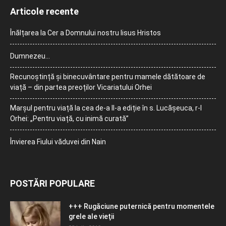
Articole recente
Înălțarea la Cer a Domnului nostru Iisus Hristos
Dumnezeu…
Recunoștință și binecuvântare pentru mamele dătătoare de
viață – din partea preoților Vicariatului Orhei
Marșul pentru viață la cea de-a II-a ediție în s. Lucășeuca, r-l
Orhei: „Pentru viață, cu inimă curată”
Învierea Fiului văduvei din Nain
POSTĂRI POPULARE
+++ Rugăciune puternică pentru momentele
grele ale vieţii