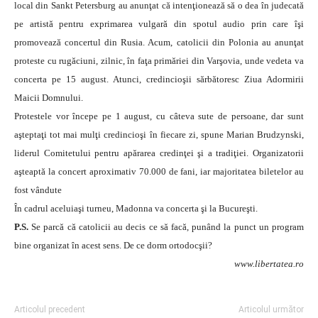
local din Sankt Petersburg au anunţat că intenţionează să o dea în judecată
pe artistă pentru exprimarea vulgară din spotul audio prin care îşi
promovează concertul din Rusia.
Acum, catolicii din Polonia au anunţat
proteste cu rugăciuni, zilnic, în faţa primăriei din Varşovia, unde vedeta va
concerta pe 15 august. Atunci, credincioşii sărbătoresc Ziua Adormirii
Maicii Domnului.
Protestele vor începe pe 1 august, cu câteva sute de persoane, dar sunt
aşteptaţi tot mai mulţi credincioşi în fiecare zi, spune Marian Brudzynski,
liderul Comitetului pentru apărarea credinţei şi a tradiţiei. Organizatorii
aşteaptă la concert aproximativ 70.000 de fani, iar majoritatea biletelor au
fost vândute
În cadrul aceluiaşi turneu, Madonna va concerta şi la Bucureşti.
P.S.
Se parcă că catolicii au decis ce să facă, punând la punct un program
bine organizat în acest sens. De ce dorm ortodocşii?
www.libertatea.ro
Articolul precedent
Articolul următor