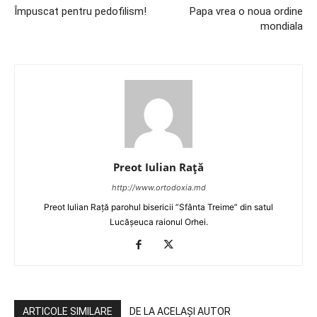
Împuscat pentru pedofilism!
Papa vrea o noua ordine
mondiala
Preot Iulian Raţă
http://www.ortodoxia.md
Preot Iulian Rață parohul bisericii ”Sfânta Treime” din satul
Lucășeuca raionul Orhei.
ARTICOLE SIMILARE
DE LA ACELAȘI AUTOR