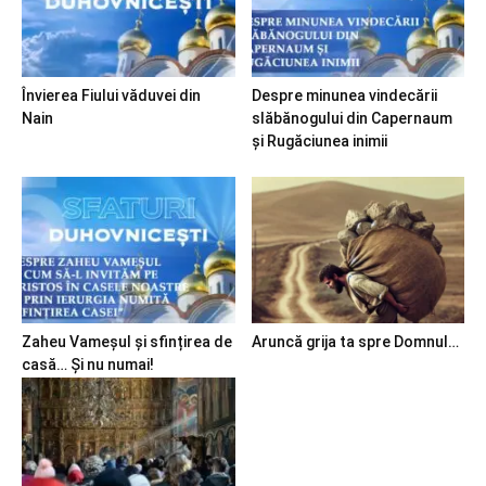
Învierea Fiului văduvei din
Despre minunea vindecării
Nain
slăbănogului din Capernaum
și Rugăciunea inimii
Zaheu Vameșul și sfințirea de
Aruncă grija ta spre Domnul…
casă… Și nu numai!