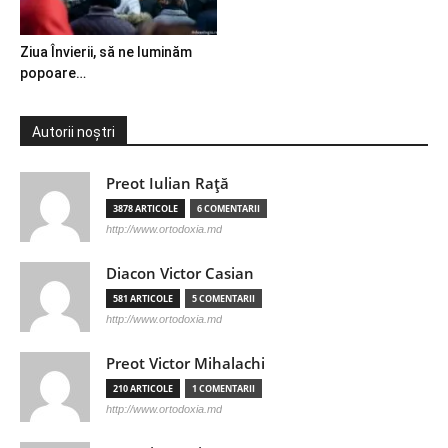
Ziua Învierii, să ne luminăm
popoare…
Autorii noștri
Preot Iulian Raţă
3878 ARTICOLE
6 COMENTARII
http://www.ortodoxia.md
Diacon Victor Casian
581 ARTICOLE
5 COMENTARII
http://www.ortodoxia.md
Preot Victor Mihalachi
210 ARTICOLE
1 COMENTARII
http://www.ortodoxia.md