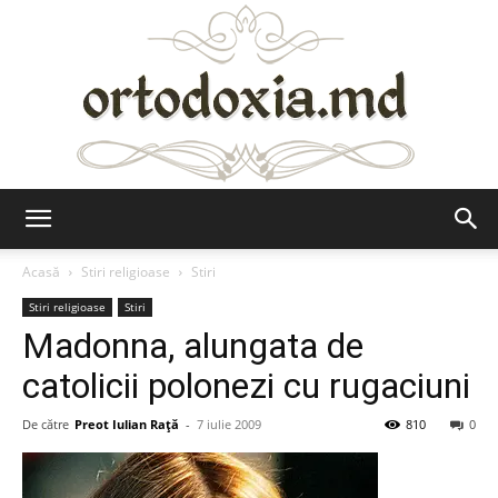
Ortodoxia.md
Acasă
Stiri religioase
Stiri
Stiri religioase
Stiri
Madonna, alungata de
catolicii polonezi cu rugaciuni
De către
Preot Iulian Raţă
-
7 iulie 2009
810
0