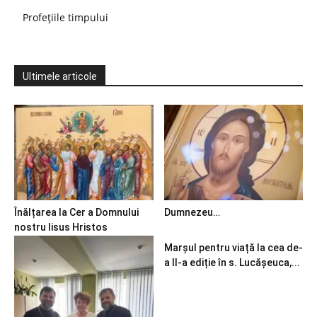
Profețiile timpului
Ultimele articole
Înălțarea la Cer a Domnului
Dumnezeu…
nostru Iisus Hristos
Marșul pentru viață la cea de-
a II-a ediție în s. Lucășeuca,...