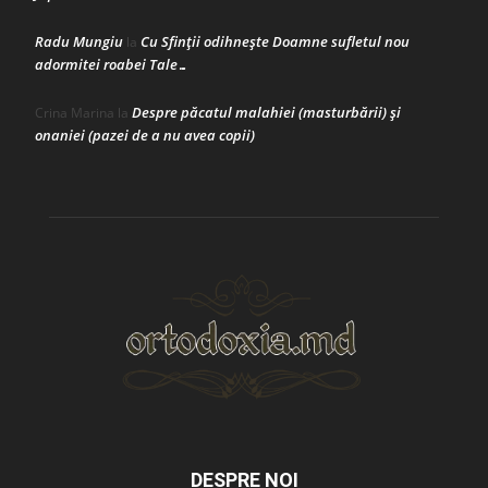
Radu Mungiu
Cu Sfinții odihnește Doamne sufletul nou
la
adormitei roabei Tale…
Despre păcatul malahiei (masturbării) şi
Crina Marina
la
onaniei (pazei de a nu avea copii)
DESPRE NOI