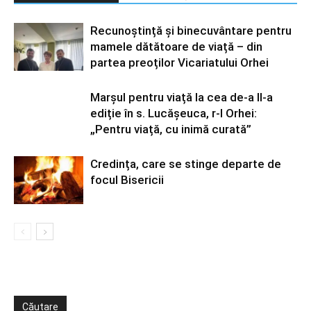
Recunoștință și binecuvântare pentru
mamele dătătoare de viață – din
partea preoților Vicariatului Orhei
Marșul pentru viață la cea de-a II-a
ediție în s. Lucășeuca, r-l Orhei:
„Pentru viață, cu inimă curată”
Credința, care se stinge departe de
focul Bisericii
Căutare