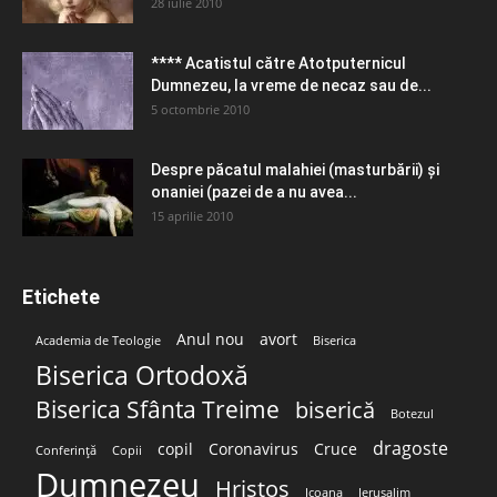
28 iulie 2010
**** Acatistul către Atotputernicul
Dumnezeu, la vreme de necaz sau de...
5 octombrie 2010
Despre păcatul malahiei (masturbării) şi
onaniei (pazei de a nu avea...
15 aprilie 2010
Etichete
Anul nou
avort
Academia de Teologie
Biserica
Biserica Ortodoxă
Biserica Sfânta Treime
biserică
Botezul
dragoste
copil
Coronavirus
Cruce
Conferință
Copii
Dumnezeu
Hristos
Icoana
Ierusalim