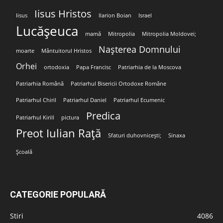
Iisus Hristos
Iisus
Ilarion Boian
Israel
Lucășeuca
mamă
Mitropolia
Mitropolia Moldovei;
Nașterea Domnului
moarte
Mântuitorul Hristos
Orhei
ortodoxia
Papa Francisc
Patriarhia de la Moscova
Patriarhia Română
Patriarhul Bisericii Ortodoxe Române
Patriarhul Chiril
Patriarhul Daniel
Patriarhul Ecumenic
Predica
Patriarhul Kirill
pictura
Preot Iulian Rață
Sfaturi duhovnicești;
Sinaxa
Școală
CATEGORIE POPULARĂ
Stiri
4086