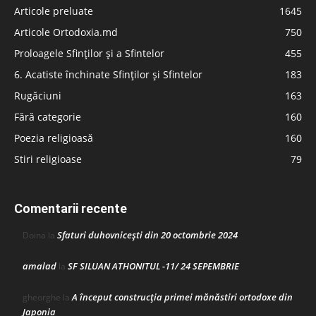
Articole preluate
1645
Articole Ortodoxia.md
750
Proloagele Sfinților și a Sfintelor
455
6. Acatiste închinate Sfinților și Sfintelor
183
Rugăciuni
163
Fără categorie
160
Poezia religioasă
160
Stiri religioase
79
Comentarii recente
Sfaturi duhovnicești din 20 octombrie 2024
Doina
la
amalad
SF SILUAN ATHONITUL -11/ 24 SEPEMBRIE
la
A început construcţia primei mănăstiri ortodoxe din
gheorghe
la
Japonia