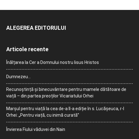
ALEGEREA EDITORULUI
Articole recente
Înălțarea la Cer a Domnului nostru Iisus Hristos
Dumnezeu…
Recunoștință și binecuvântare pentru mamele dătătoare de
viață – din partea preoților Vicariatului Orhei
Marșul pentru viață la cea de-a II-a ediție în s. Lucășeuca, r-l
Orhei: „Pentru viață, cu inimă curată”
Învierea Fiului văduvei din Nain