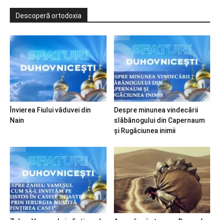
Descoperă ortodoxia
Învierea Fiului văduvei din
Despre minunea vindecării
Nain
slăbănogului din Capernaum
și Rugăciunea inimii