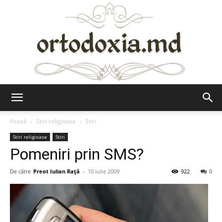
Ortodoxia.md
Acasă
Stiri religioase
Stiri
Stiri religioase
Stiri
Pomeniri prin SMS?
De către
Preot Iulian Raţă
-
10 iulie 2009
922
0