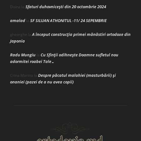
Sfaturi duhovnicești din 20 octombrie 2024
Doina
la
amalad
SF SILUAN ATHONITUL -11/ 24 SEPEMBRIE
la
A început construcţia primei mănăstiri ortodoxe din
gheorghe
la
Japonia
Radu Mungiu
Cu Sfinții odihnește Doamne sufletul nou
la
adormitei roabei Tale…
Despre păcatul malahiei (masturbării) şi
Crina Marina
la
onaniei (pazei de a nu avea copii)