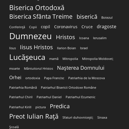
Biserica Ortodoxă
Biserica Sfânta Treime
biserică
Botezul
dragoste
copil
Coronavirus
Cruce
Conferință
Copii
Dumnezeu
Hristos
Icoana
Ierusalim
Iisus Hristos
Iisus
Ilarion Boian
Israel
Lucășeuca
mamă
Mitropolia
Mitropolia Moldovei;
Nașterea Domnului
moarte
Mântuitorul Hristos
Orhei
ortodoxia
Papa Francisc
Patriarhia de la Moscova
Patriarhia Română
Patriarhul Bisericii Ortodoxe Române
Patriarhul Chiril
Patriarhul Daniel
Patriarhul Ecumenic
Predica
Patriarhul Kirill
pictura
Preot Iulian Rață
Sfaturi duhovnicești;
Sinaxa
Școală