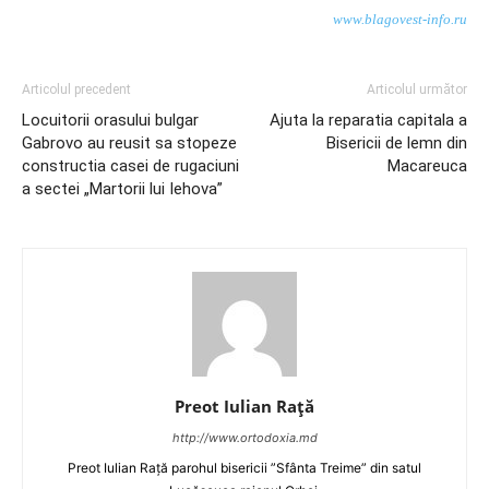
www.blagovest-info.ru
Articolul precedent
Articolul următor
Locuitorii orasului bulgar
Ajuta la reparatia capitala a
Gabrovo au reusit sa stopeze
Bisericii de lemn din
constructia casei de rugaciuni
Macareuca
a sectei „Martorii lui Iehova”
Preot Iulian Raţă
http://www.ortodoxia.md
Preot Iulian Rață parohul bisericii ”Sfânta Treime” din satul