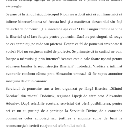
arhiereului.
Se pare că la rândul său, Episcopul Nicon nu a dorit nici să confirme, nici să
infirme binecuvântarea sa! Acesta însă şi-a manifestat dezacordul său faţă
de astfel de pomeniri: „Ce înseamnă aşa ceva? Omul singur trebuie să vină
la Biserică şi să lase foiţele pentru pomeniri. Dacă nu pot singuri, să roage
pe cei apropiaţi, pe rude sau prieteni. Despre ce fel de pomeniri sms poate fi
vorba? Noi nu susţinem astfel de proiecte. Se primeşte că în curând ne vom
începe a mărturisi şi prin internet? Aceasta este o cale foarte uşoară pentru
adunarea banilor la reconstrucţia Bisericii”. Totodată, Vladâca a infirmat
zvonurile conform cărora prot. Alexandru urmează să fie supus anumitor
sancţiuni de ordin canonic.
Serviciul de pomenire sms a fost organizat pe lângă Biserica „Sfântul
Nicolae” din raionul Dobrinsk, regiunea Lipeţk de către prot. Alexandru
Adoniev. După relatările acestuia, serviciul dat oferă posibilitatea, pentru
cei ce nu au putinţă de a participa la Serviciile Divine, de a comanda
pomenirea celor apropiaţi sau jertfirea a anumite sume de bani la
reconstrucţia bisericii cu ajutorul telefonului mobil.