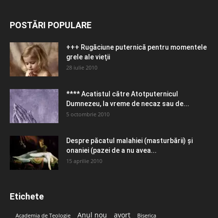
POSTĂRI POPULARE
+++ Rugăciune puternică pentru momentele
grele ale vieţii
28 iulie 2010
**** Acatistul către Atotputernicul
Dumnezeu, la vreme de necaz sau de...
5 octombrie 2010
Despre păcatul malahiei (masturbării) şi
onaniei (pazei de a nu avea...
15 aprilie 2010
Etichete
Anul nou
avort
Academia de Teologie
Biserica