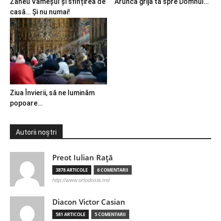
Zaheu Vameșul și sfințirea de
Aruncă grija ta spre Domnul…
casă… Și nu numai!
Ziua Învierii, să ne luminăm
popoare…
Autorii noștri
Preot Iulian Raţă
3878 ARTICOLE
6 COMENTARII
http://www.ortodoxia.md
Diacon Victor Casian
581 ARTICOLE
5 COMENTARII