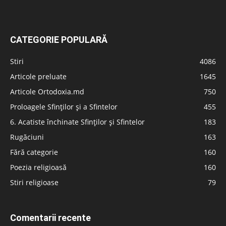
CATEGORIE POPULARĂ
Stiri
4086
Articole preluate
1645
Articole Ortodoxia.md
750
Proloagele Sfinților și a Sfintelor
455
6. Acatiste închinate Sfinților și Sfintelor
183
Rugăciuni
163
Fără categorie
160
Poezia religioasă
160
Stiri religioase
79
Comentarii recente