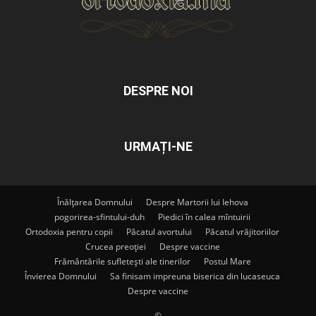
DESPRE NOI
URMAȚI-NE
Înălțarea Domnului
Despre Martorii lui Iehova
pogorirea-sfintului-duh
Piedici în calea mîntuirii
Ortodoxia pentru copii
Păcatul avortului
Păcatul vrăjitoriilor
Crucea preoției
Despre vaccine
Frământările sufletești ale tinerilor
Postul Mare
Învierea Domnului
Sa finisam impreuna biserica din lucaseuca
Despre vaccine
©