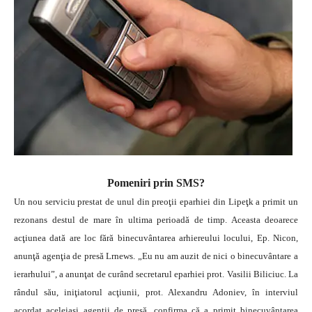
Pomeniri prin SMS?
Un nou serviciu prestat de unul din preoţii eparhiei din Lipeţk a primit un
rezonans destul de mare în ultima perioadă de timp. Aceasta deoarece
acţiunea dată are loc fără binecuvântarea arhiereului locului, Ep. Nicon,
anunţă agenţia de presă Lrnews.
„Eu nu am auzit de nici o binecuvântare a
ierarhului”, a anunţat de curând secretarul eparhiei prot. Vasilii Biliciuc. La
rândul său, iniţiatorul acţiunii, prot. Alexandru Adoniev, în interviul
acordat aceleiaşi agenţii de presă, confirma că a primit binecuvântarea