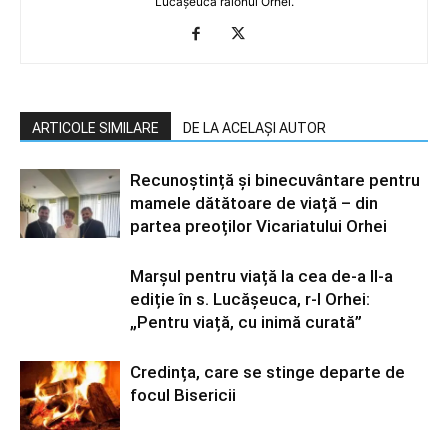
Lucășeuca raionul Orhei.
ARTICOLE SIMILARE
DE LA ACELAȘI AUTOR
Recunoștință și binecuvântare pentru
mamele dătătoare de viață – din
partea preoților Vicariatului Orhei
Marșul pentru viață la cea de-a II-a
ediție în s. Lucășeuca, r-l Orhei:
„Pentru viață, cu inimă curată”
Credința, care se stinge departe de
focul Bisericii