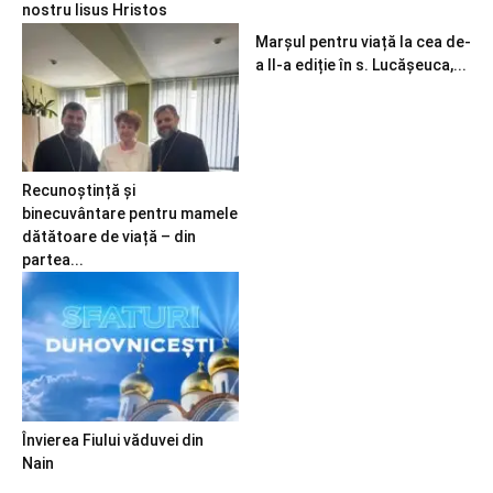
nostru Iisus Hristos
Marșul pentru viață la cea de-
a II-a ediție în s. Lucășeuca,...
Recunoștință și
binecuvântare pentru mamele
dătătoare de viață – din
partea...
Învierea Fiului văduvei din
Nain