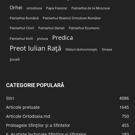
Orhei
ortodoxia
Papa Francisc
Patriarhia de la Moscova
Patriarhia Română
Patriarhul Bisericii Ortodoxe Române
Patriarhul Chiril
Patriarhul Daniel
Patriarhul Ecumenic
Predica
Patriarhul Kirill
pictura
Preot Iulian Rață
Sfaturi duhovnicești;
Sinaxa
Școală
CATEGORIE POPULARĂ
Stiri
4086
Articole preluate
1645
Articole Ortodoxia.md
750
Proloagele Sfinților și a Sfintelor
455
6. Acatiste închinate Sfinților și Sfintelor
183