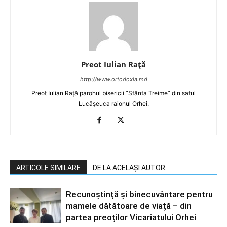
Preot Iulian Raţă
http://www.ortodoxia.md
Preot Iulian Rață parohul bisericii ”Sfânta Treime” din satul
Lucășeuca raionul Orhei.
ARTICOLE SIMILARE
DE LA ACELAȘI AUTOR
Recunoștință și binecuvântare pentru
mamele dătătoare de viață – din
partea preoților Vicariatului Orhei