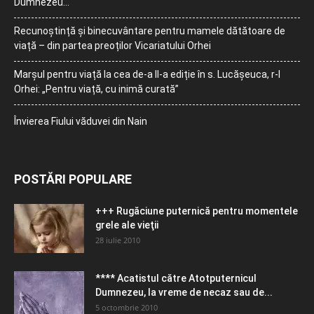
Dumnezeu…
Recunoștință și binecuvântare pentru mamele dătătoare de
viață – din partea preoților Vicariatului Orhei
Marșul pentru viață la cea de-a II-a ediție în s. Lucășeuca, r-l
Orhei: „Pentru viață, cu inimă curată”
Învierea Fiului văduvei din Nain
POSTĂRI POPULARE
+++ Rugăciune puternică pentru momentele
grele ale vieţii
28 iulie 2010
**** Acatistul către Atotputernicul
Dumnezeu, la vreme de necaz sau de...
5 octombrie 2010