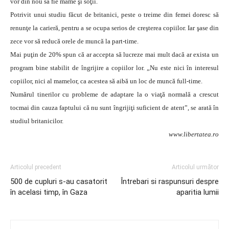
vor din nou să fie mame şi soţii.
Potrivit unui studiu făcut de britanici, peste o treime din femei doresc să
renunţe la carieră, pentru a se ocupa serios de creşterea copiilor. Iar şase din
zece vor să reducă orele de muncă la part-time.
Mai puţin de 20% spun că ar accepta să lucreze mai mult dacă ar exista un
program bine stabilit de îngrijire a copiilor lor. „Nu este nici în interesul
copiilor, nici al mamelor, ca acestea să aibă un loc de muncă full-time.
Numărul tinerilor cu probleme de adaptare la o viaţă normală a crescut
tocmai din cauza faptului că nu sunt îngrijiţi suficient de atent”, se arată în
studiul britanicilor.
www.libertatea.ro
Articolul precedent
Articolul următor
500 de cupluri s-au casatorit
Întrebari si raspunsuri despre
în acelasi timp, în Gaza
aparitia lumii