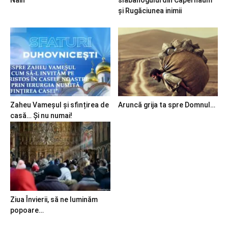
Nain
slăbănogului din Capernaum
și Rugăciunea inimii
Zaheu Vameșul și sfințirea de
Aruncă grija ta spre Domnul…
casă… Și nu numai!
Ziua Învierii, să ne luminăm
popoare…