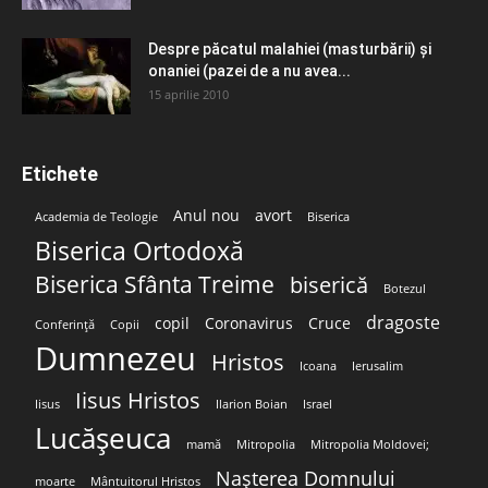
Despre păcatul malahiei (masturbării) şi
onaniei (pazei de a nu avea...
15 aprilie 2010
Etichete
Anul nou
avort
Academia de Teologie
Biserica
Biserica Ortodoxă
Biserica Sfânta Treime
biserică
Botezul
dragoste
copil
Coronavirus
Cruce
Conferință
Copii
Dumnezeu
Hristos
Icoana
Ierusalim
Iisus Hristos
Iisus
Ilarion Boian
Israel
Lucășeuca
mamă
Mitropolia
Mitropolia Moldovei;
Nașterea Domnului
moarte
Mântuitorul Hristos