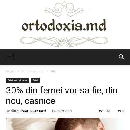
Ortodoxia.md
Acasă
Stiri religioase
Stiri
Stiri religioase
Stiri
30% din femei vor sa fie, din
nou, casnice
De către
Preot Iulian Raţă
-
1 august 2009
1006
0