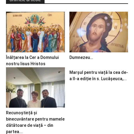
Înălțarea la Cer a Domnului
Dumnezeu…
nostru Iisus Hristos
Marșul pentru viață la cea de-
a II-a ediție în s. Lucășeuca,...
Recunoștință și
binecuvântare pentru mamele
dătătoare de viață – din
partea...