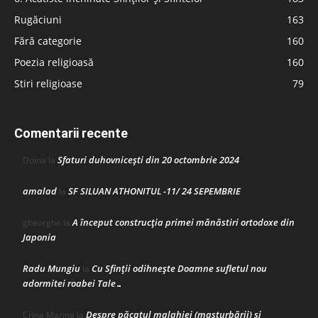
Rugăciuni
163
Fără categorie
160
Poezia religioasă
160
Stiri religioase
79
Comentarii recente
Sfaturi duhovnicești din 20 octombrie 2024
Doina
la
amalad
SF SILUAN ATHONITUL -11/ 24 SEPEMBRIE
la
A început construcţia primei mănăstiri ortodoxe din
gheorghe
la
Japonia
Radu Mungiu
Cu Sfinții odihnește Doamne sufletul nou
la
adormitei roabei Tale…
Despre păcatul malahiei (masturbării) şi
Crina Marina
la