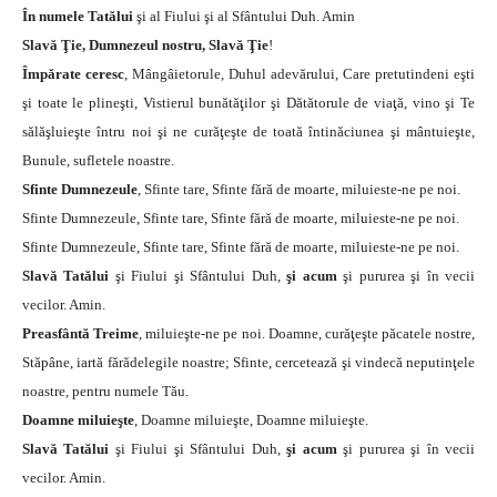
În numele Tatălui
şi al Fiului şi al Sfântului Duh. Amin
Slavă Ţie, Dumnezeul nostru, Slavă Ţie
!
Împărate ceresc
, Mângâietorule, Duhul adevărului, Care pretutindeni eşti
şi toate le plineşti, Vistierul bunătăţilor şi Dătătorule de viaţă, vino şi Te
sălăşluieşte întru noi şi ne curăţeşte de toată întinăciunea şi mântuieşte,
Bunule, sufletele noastre.
Sfinte Dumnezeule
, Sfinte tare, Sfinte fără de moarte, miluieste-ne pe noi.
Sfinte Dumnezeule, Sfinte tare, Sfinte fără de moarte, miluieste-ne pe noi.
Sfinte Dumnezeule, Sfinte tare, Sfinte fără de moarte, miluieste-ne pe noi.
Slavă Tatălui
şi Fiului şi Sfântului Duh,
şi acum
şi pururea şi în vecii
vecilor. Amin.
Preasfântă Treime
, miluieşte-ne pe noi. Doamne, curăţeşte păcatele nostre,
Stăpâne, iartă fărădelegile noastre; Sfinte, cercetează şi vindecă neputinţele
noastre, pentru numele Tău.
Doamne miluieşte
, Doamne miluieşte, Doamne miluieşte.
Slavă Tatălui
şi Fiului şi Sfântului Duh,
şi acum
şi pururea şi în vecii
vecilor. Amin.