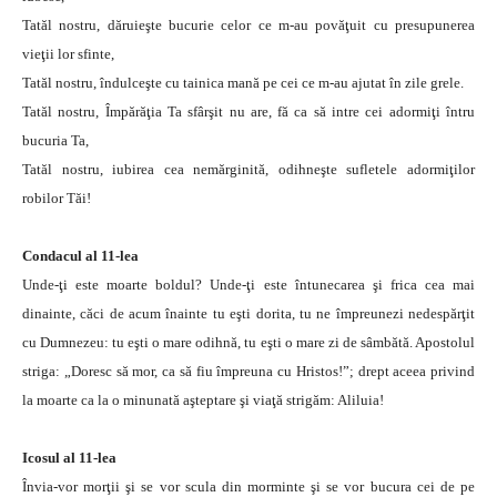
Tatăl nostru, dăruieşte bucurie celor ce m-au povăţuit cu presupunerea
vieţii lor sfinte,
Tatăl nostru, îndulceşte cu tainica mană pe cei ce m-au ajutat în zile grele.
Tatăl nostru, Împărăţia Ta sfârşit nu are, fă ca să intre cei adormiţi întru
bucuria Ta,
Tatăl nostru, iubirea cea nemărginită, odihneşte sufletele adormiţilor
robilor Tăi!
Condacul al 11-lea
Unde-ţi este moarte boldul? Unde-ţi este întunecarea şi frica cea mai
dinainte, căci de acum înainte tu eşti dorita, tu ne împreunezi nedespărţit
cu Dumnezeu: tu eşti o mare odihnă, tu eşti o mare zi de sâmbătă. Apostolul
striga: „Doresc să mor, ca să fiu împreuna cu Hristos!”; drept aceea privind
la moarte ca la o minunată aşteptare şi viaţă strigăm: Aliluia!
Icosul al 11-lea
Învia-vor morţii şi se vor scula din morminte şi se vor bucura cei de pe