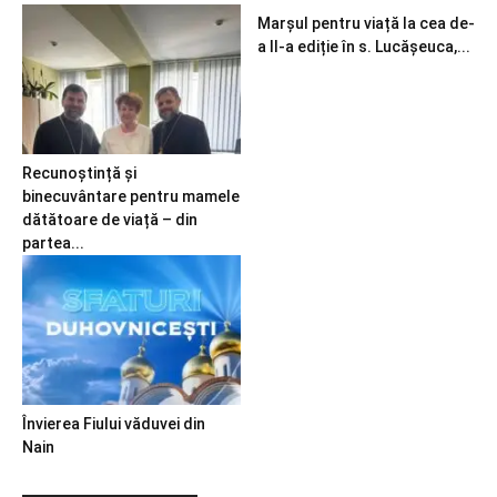
Marșul pentru viață la cea de-
a II-a ediție în s. Lucășeuca,...
Recunoștință și
binecuvântare pentru mamele
dătătoare de viață – din
partea...
Învierea Fiului văduvei din
Nain