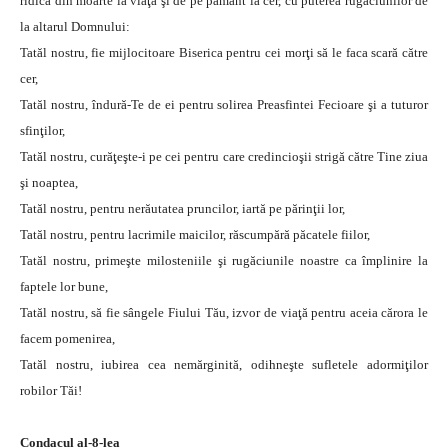
ridică din moarte la viaţă şi de pe pământ la cer, cu puterea rugăciunilor de
la altarul Domnului:
Tatăl nostru, fie mijlocitoare Biserica pentru cei morţi să le faca scară către
cer,
Tatăl nostru, îndură-Te de ei pentru solirea Preasfintei Fecioare şi a tuturor
sfinţilor,
Tatăl nostru, curăţeşte-i pe cei pentru care credincioşii strigă către Tine ziua
şi noaptea,
Tatăl nostru, pentru nerăutatea pruncilor, iartă pe părinţii lor,
Tatăl nostru, pentru lacrimile maicilor, răscumpără păcatele fiilor,
Tatăl nostru, primeşte milosteniile şi rugăciunile noastre ca împlinire la
faptele lor bune,
Tatăl nostru, să fie sângele Fiului Tău, izvor de viaţă pentru aceia cărora le
facem pomenirea,
Tatăl nostru, iubirea cea nemărginită, odihneşte sufletele adormiţilor
robilor Tăi!
Condacul al-8-lea