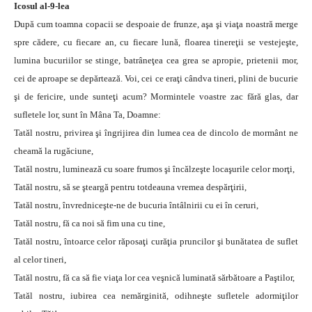
Icosul al-9-lea
După cum toamna copacii se despoaie de frunze, aşa şi viaţa noastră merge
spre cădere, cu fiecare an, cu fiecare lună, floarea tinereţii se vestejeşte,
lumina bucuriilor se stinge, batrâneţea cea grea se apropie, prietenii mor,
cei de aproape se depărtează. Voi, cei ce eraţi cândva tineri, plini de bucurie
şi de fericire, unde sunteţi acum? Mormintele voastre zac fără glas, dar
sufletele lor, sunt în Mâna Ta, Doamne:
Tatăl nostru, privirea şi îngrijirea din lumea cea de dincolo de mormânt ne
cheamă la rugăciune,
Tatăl nostru, luminează cu soare frumos şi încălzeşte locaşurile celor morţi,
Tatăl nostru, să se şteargă pentru totdeauna vremea despărţirii,
Tatăl nostru, învredniceşte-ne de bucuria întâlnirii cu ei în ceruri,
Tatăl nostru, fă ca noi să fim una cu tine,
Tatăl nostru, întoarce celor răposaţi curăţia pruncilor şi bunătatea de suflet
al celor tineri,
Tatăl nostru, fă ca să fie viaţa lor cea veşnică luminată sărbătoare a Paştilor,
Tatăl nostru, iubirea cea nemărginită, odihneşte sufletele adormiţilor