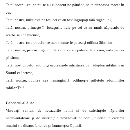
Tatăl nostru, cei ce nu te-au cunoscut pe pământ, să te cunoasca măcar în
cer,
Tatăl nostru, miluieşte pe toţi cei ce au fost îngropaţi fără rugăciuni,
Tatăl nostru, primeşte în locaşurile Tale pe cei ce au murit năprasnic de
scârbe sau de bucurie,
Tatăl nostru, tuturor celor ce mor, trimite-le pacea şi odihna Sfinţilor,
Tatăl nostru, pentru rugăciunile celor ce au pătimit fără vină, iartă pe cei
păcătoşi,
Tatăl nostru, celor adormiţi uşurează-le întristarea cu nădejdea întâlnirii în
Sionul cel ceresc,
Tatăl nostru, iubirea cea nemărginită, odihneşte sufletele adormiţilor
robilor Tăi!
Condacul al 3-lea
Vinovaţi suntem de necazurile lumii şi de suferinţele făpturilor
necuvântătoare şi de suferinţele nevinovaţilor copii, fiindcă în căderea
omului s-a distrus fericirea şi frumuseţea făpturii.