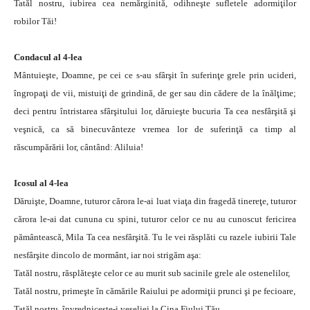
Tatăl nostru, iubirea cea nemărginită, odihneşte sufletele adormiţilor
robilor Tăi!
Condacul al 4-lea
Mântuieşte, Doamne, pe cei ce s-au sfârşit în suferinţe grele prin ucideri,
îngropaţi de vii, mistuiţi de grindină, de ger sau din cădere de la înălţime;
deci pentru întristarea sfârşitului lor, dăruieşte bucuria Ta cea nesfârşită şi
veşnică, ca să binecuvânteze vremea lor de suferinţă ca timp al
răscumpărării lor, cântând: Aliluia!
Icosul al 4-lea
Dăruişte, Doamne, tuturor cărora le-ai luat viaţa din fragedă tinereţe, tuturor
cărora le-ai dat cununa cu spini, tuturor celor ce nu au cunoscut fericirea
pământească, Mila Ta cea nesfârşită. Tu le vei răsplăti cu razele iubirii Tale
nesfârşite dincolo de mormânt, iar noi strigăm aşa:
Tatăl nostru, răsplăteşte celor ce au murit sub sacinile grele ale ostenelilor,
Tatăl nostru, primeşte în cămările Raiului pe adormiţii prunci şi pe fecioare,
Tatăl nostru, învredniceşte-i veseliei la Cina Fiului Tău,