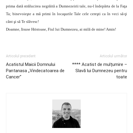
prima dată strălucirea negrăită a Dumnezeirii tale, nu-l îndepărta de la Faţa
Ta; binevoieşte a mă primi în locaşurile Tale cele cereşti ca în veci să-ţi
cânt şi să Te slăvesc!
Doamne, Iisuse Hristoase, Fiul lui Dumnezeu, ai milă de mine! Amin!
Articolul precedent
Articolul următor
Acatistul Maicii Domnului
**** Acatist de mulțumire –
Pantanasa „Vindecatoarea de
Slavă lui Dumnezeu pentru
Cancer”
toate