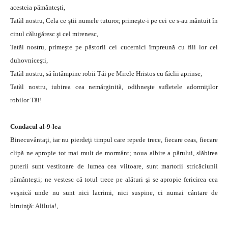
acesteia pământeşti,
Tatăl nostru, Cela ce ştii numele tuturor, primeşte-i pe cei ce s-au mântuit în
cinul călugăresc şi cel mirenesc,
Tatăl nostru, primeşte pe păstorii cei cucernici împreună cu fiii lor cei
duhovniceşti,
Tatăl nostru, să întâmpine robii Tăi pe Mirele Hristos cu făclii aprinse,
Tatăl nostru, iubirea cea nemărginită, odihneşte sufletele adormiţilor
robilor Tăi!
Condacul al-9-lea
Binecuvântaţi, iar nu pierdeţi timpul care repede trece, fiecare ceas, fiecare
clipă ne apropie tot mai mult de mormânt; noua albire a părului, slăbirea
puterii sunt vestitoare de lumea cea viitoare, sunt martorii stricăciunii
pământeşti; ne vestesc că totul trece pe alături şi se apropie fericirea cea
veşnică unde nu sunt nici lacrimi, nici suspine, ci numai cântare de
biruinţă: Aliluia!,