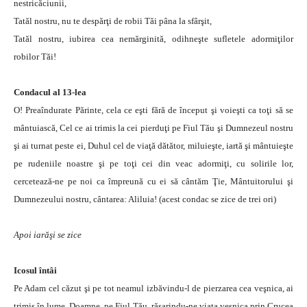
nestricăciunii,
Tatăl nostru, nu te despărţi de robii Tăi pâna la sfârşit,
Tatăl nostru, iubirea cea nemărginită, odihneşte sufletele adormiţilor
robilor Tăi!
Condacul al 13-lea
O! Preaîndurate Părinte, cela ce eşti fără de început şi voieşti ca toţi să se
mântuiască, Cel ce ai trimis la cei pierduţi pe Fiul Tău şi Dumnezeul nostru
şi ai turnat peste ei, Duhul cel de viaţă dătător, miluieşte, iartă şi mântuieşte
pe rudeniile noastre şi pe toţi cei din veac adormiţi, cu solirile lor,
cercetează-ne pe noi ca împreună cu ei să cântăm Ţie, Mântuitorului şi
Dumnezeului nostru, cântarea: Aliluia! (acest condac se zice de trei ori)
Apoi iarăşi se zice
Icosul întâi
Pe Adam cel căzut şi pe tot neamul izbăvindu-l de pierzarea cea veşnica, ai
trimis în lume, Doamne, pe Fiul Tău, răsarindu-ne viaţa veşnica prin Crucea