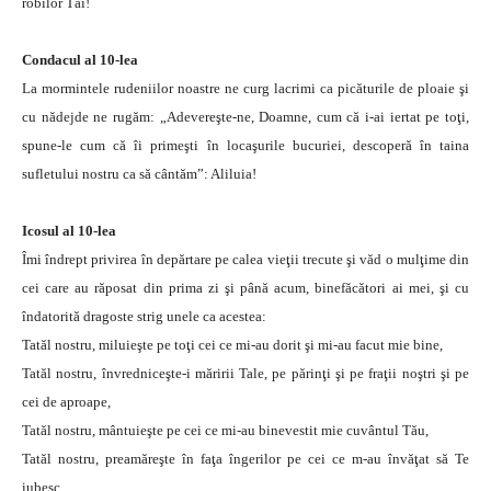
robilor Tăi!
Condacul al 10-lea
La mormintele rudeniilor noastre ne curg lacrimi ca picăturile de ploaie şi
cu nădejde ne rugăm: „Adevereşte-ne, Doamne, cum că i-ai iertat pe toţi,
spune-le cum că îi primeşti în locaşurile bucuriei, descoperă în taina
sufletului nostru ca să cântăm”: Aliluia!
Icosul al 10-lea
Îmi îndrept privirea în depărtare pe calea vieţii trecute şi văd o mulţime din
cei care au răposat din prima zi şi până acum, binefăcători ai mei, şi cu
îndatorită dragoste strig unele ca acestea:
Tatăl nostru, miluieşte pe toţi cei ce mi-au dorit şi mi-au facut mie bine,
Tatăl nostru, învredniceşte-i măririi Tale, pe părinţi şi pe fraţii noştri şi pe
cei de aproape,
Tatăl nostru, mântuieşte pe cei ce mi-au binevestit mie cuvântul Tău,
Tatăl nostru, preamăreşte în faţa îngerilor pe cei ce m-au învăţat să Te
iubesc,