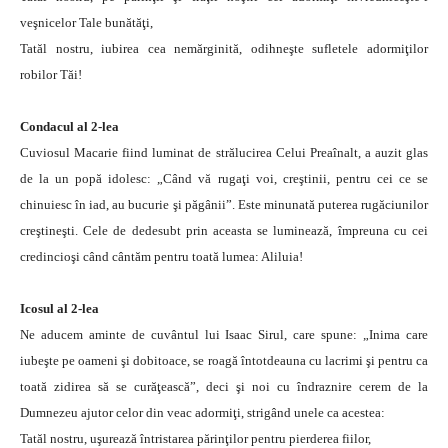
veşnicelor Tale bunătăţi,
Tatăl nostru, iubirea cea nemărginită, odihneşte sufletele adormiţilor
robilor Tăi!
Condacul al 2-lea
Cuviosul Macarie fiind luminat de strălucirea Celui Preaînalt, a auzit glas
de la un popă idolesc: „Când vă rugaţi voi, creştinii, pentru cei ce se
chinuiesc în iad, au bucurie şi păgânii”. Este minunată puterea rugăciunilor
creştineşti. Cele de dedesubt prin aceasta se luminează, împreuna cu cei
credincioşi când cântăm pentru toată lumea: Aliluia!
Icosul al 2-lea
Ne aducem aminte de cuvântul lui Isaac Sirul, care spune: „Inima care
iubeşte pe oameni şi dobitoace, se roagă întotdeauna cu lacrimi şi pentru ca
toată zidirea să se curăţească”, deci şi noi cu îndraznire cerem de la
Dumnezeu ajutor celor din veac adormiţi, strigând unele ca acestea:
Tatăl nostru, uşurează întristarea părinţilor pentru pierderea fiilor,