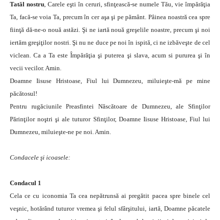
Tatăl nostru
, Carele eşti în ceruri, sfinţească-se numele Tău, vie împărăţia
Ta, facă-se voia Ta, precum în cer aşa şi pe pământ. Pâinea noastră cea spre
fiinţă dă-ne-o nouă astăzi. Şi ne iartă nouă greşelile noastre, precum şi noi
iertăm greşiţilor nostri. Şi nu ne duce pe noi în ispită, ci ne izbăveşte de cel
viclean. Ca a Ta este Împărăţia şi puterea şi slava, acum si pururea şi în
vecii vecilor. Amin.
Doamne Iisuse Hristoase, Fiul lui Dumnezeu, miluieşte-mă pe mine
păcătosul!
Pentru rugăciunile Preasfintei Născătoare de Dumnezeu, ale Sfinţilor
Părinţilor noştri şi ale tuturor Sfinţilor, Doamne Iisuse Hristoase, Fiul lui
Dumnezeu, miluieşte-ne pe noi. Amin.
Condacele şi icoasele:
Condacul 1
Cela ce cu iconomia Ta cea nepătrunsă ai pregătit pacea spre binele cel
veşnic, hotărând tuturor vremea şi felul sfârşitului, iartă, Doamne păcatele