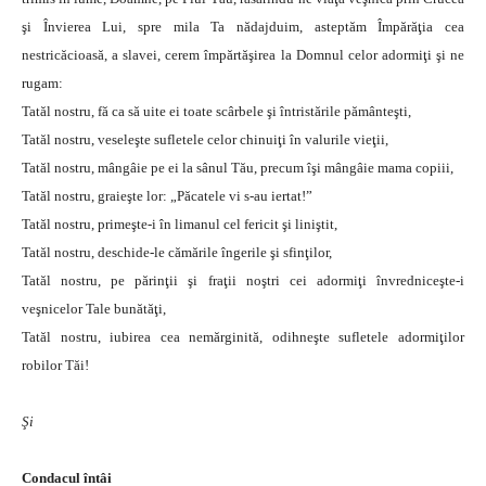
şi Învierea Lui, spre mila Ta nădajduim, asteptăm Împărăţia cea
nestricăcioasă, a slavei, cerem împărtăşirea la Domnul celor adormiţi şi ne
rugam:
Tatăl nostru, fă ca să uite ei toate scârbele şi întristările pământeşti,
Tatăl nostru, veseleşte sufletele celor chinuiţi în valurile vieţii,
Tatăl nostru, mângâie pe ei la sânul Tău, precum îşi mângâie mama copiii,
Tatăl nostru, graieşte lor: „Păcatele vi s-au iertat!”
Tatăl nostru, primeşte-i în limanul cel fericit şi liniştit,
Tatăl nostru, deschide-le cămările îngerile şi sfinţilor,
Tatăl nostru, pe părinţii şi fraţii noştri cei adormiţi învredniceşte-i
veşnicelor Tale bunătăţi,
Tatăl nostru, iubirea cea nemărginită, odihneşte sufletele adormiţilor
robilor Tăi!
Şi
Condacul întâi