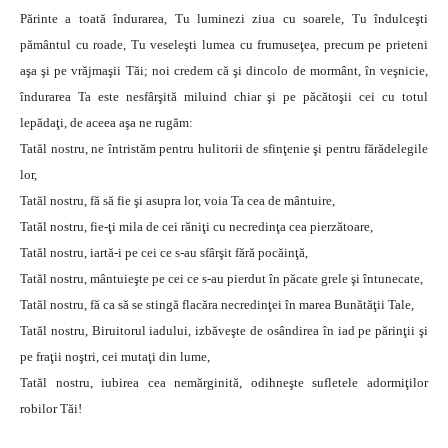
Părinte a toată îndurarea, Tu luminezi ziua cu soarele, Tu îndulceşti
pământul cu roade, Tu veseleşti lumea cu frumuseţea, precum pe prieteni
aşa şi pe vrăjmaşii Tăi; noi credem că şi dincolo de mormânt, în veşnicie,
îndurarea Ta este nesfârşită miluind chiar şi pe păcătoşii cei cu totul
lepădaţi, de aceea aşa ne rugăm:
Tatăl nostru, ne întristăm pentru hulitorii de sfinţenie şi pentru fărădelegile
lor,
Tatăl nostru, fă să fie şi asupra lor, voia Ta cea de mântuire,
Tatăl nostru, fie-ţi mila de cei răniţi cu necredinţa cea pierzătoare,
Tatăl nostru, iartă-i pe cei ce s-au sfârşit fără pocăinţă,
Tatăl nostru, mântuieşte pe cei ce s-au pierdut în păcate grele şi întunecate,
Tatăl nostru, fă ca să se stingă flacăra necredinţei în marea Bunătăţii Tale,
Tatăl nostru, Biruitorul iadului, izbăveşte de osândirea în iad pe părinţii şi
pe fraţii noştri, cei mutaţi din lume,
Tatăl nostru, iubirea cea nemărginită, odihneşte sufletele adormiţilor
robilor Tăi!