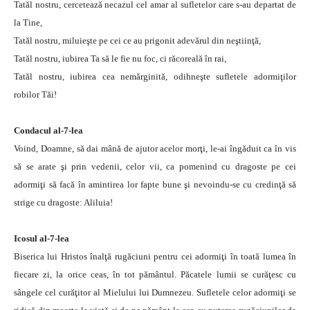
Tatăl nostru, cercetează necazul cel amar al sufletelor care s-au departat de
la Tine,
Tatăl nostru, miluieşte pe cei ce au prigonit adevărul din neştiinţă,
Tatăl nostru, iubirea Ta să le fie nu foc, ci răcoreală în rai,
Tatăl nostru, iubirea cea nemărginită, odihneşte sufletele adormiţilor
robilor Tăi!
Condacul al-7-lea
Voind, Doamne, să dai mână de ajutor acelor morţi, le-ai îngăduit ca în vis
să se arate şi prin vedenii, celor vii, ca pomenind cu dragoste pe cei
adormiţi să facă în amintirea lor fapte bune şi nevoindu-se cu credinţă să
strige cu dragoste: Aliluia!
Icosul al-7-lea
Biserica lui Hristos înalţă rugăciuni pentru cei adormiţi în toată lumea în
fiecare zi, la orice ceas, în tot pământul. Păcatele lumii se curăţesc cu
sângele cel curăţitor al Mielului lui Dumnezeu. Sufletele celor adormiţi se