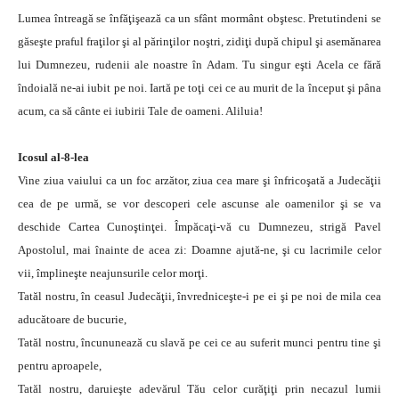
Lumea întreagă se înfăţişează ca un sfânt mormânt obştesc. Pretutindeni se
găseşte praful fraţilor şi al părinţilor noştri, zidiţi după chipul şi asemănarea
lui Dumnezeu, rudenii ale noastre în Adam. Tu singur eşti Acela ce fără
îndoială ne-ai iubit pe noi. Iartă pe toţi cei ce au murit de la început şi pâna
acum, ca să cânte ei iubirii Tale de oameni. Aliluia!
Icosul al-8-lea
Vine ziua vaiului ca un foc arzător, ziua cea mare şi înfricoşată a Judecăţii
cea de pe urmă, se vor descoperi cele ascunse ale oamenilor şi se va
deschide Cartea Cunoştinţei. Împăcaţi-vă cu Dumnezeu, strigă Pavel
Apostolul, mai înainte de acea zi: Doamne ajută-ne, şi cu lacrimile celor
vii, împlineşte neajunsurile celor morţi.
Tatăl nostru, în ceasul Judecăţii, învredniceşte-i pe ei şi pe noi de mila cea
aducătoare de bucurie,
Tatăl nostru, încununează cu slavă pe cei ce au suferit munci pentru tine şi
pentru aproapele,
Tatăl nostru, daruieşte adevărul Tău celor curăţiţi prin necazul lumii