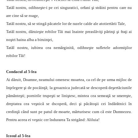
Tatăl nostru, odihneşte-i pe cei singuratici, orfani şi străini pentru care nu
are cine să se roage,
Tatăl nostru, să se stingă păcatele lor de razele calde ale atotiertării Tale,
Tatăl nostru, dăruieşte robilor Tăi mai înainte preaslăviţi părinţi şi fraţi ai
noştri haina alba a biruinţei,
Tatăl nostru, iubirea cea nemărginită, odihneşte sufletele adormiţilor
robilor Tăi!
Condacul al 5-lea
Ai dăruit, Doamne, neamului omenesc moartea, ca cel de pe urma mijloc de
înţelegere şi de pocăinţă; la groaznica judecată se descoperă deşertăciunile
pământeşti; pornirile trupeşti se liniştesc, mintea cea semeaţă se smereşte,
dreptatea cea veşnică se dscoperă, deci şi păcătoşii cei îndărătnici în
credinţă când sunt pe patul de moarte, mărturisesc cum că este Dumnezeu.
Pentru aceea ei veşnic cer îndurarea Ta strigând: Aliluia!
Icosul al 5-lea