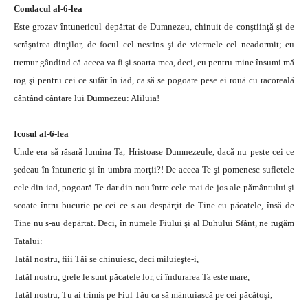
Condacul al-6-lea
Este grozav întunericul depărtat de Dumnezeu, chinuit de conştiinţă şi de
scrâşnirea dinţilor, de focul cel nestins şi de viermele cel neadormit; eu
tremur gândind că aceea va fi şi soarta mea, deci, eu pentru mine însumi mă
rog şi pentru cei ce sufăr în iad, ca să se pogoare pese ei rouă cu racoreală
cântând cântare lui Dumnezeu: Aliluia!
Icosul al-6-lea
Unde era să răsară lumina Ta, Hristoase Dumnezeule, dacă nu peste cei ce
şedeau în întuneric şi în umbra morţii?! De aceea Te şi pomenesc sufletele
cele din iad, pogoară-Te dar din nou între cele mai de jos ale pământului şi
scoate întru bucurie pe cei ce s-au despărţit de Tine cu păcatele, însă de
Tine nu s-au depărtat. Deci, în numele Fiului şi al Duhului Sfânt, ne rugăm
Tatalui:
Tatăl nostru, fiii Tăi se chinuiesc, deci miluieşte-i,
Tatăl nostru, grele le sunt păcatele lor, ci îndurarea Ta este mare,
Tatăl nostru, Tu ai trimis pe Fiul Tău ca să mântuiască pe cei păcătoşi,