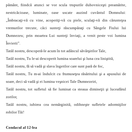
pământ, fiindcă atunci se vor scula trupurile duhovniceşti preamărite,
nestricăcioase, luminate, oase uscate auzind cuvântul Domnului:
„Îmbracaţi-vă cu vine, acoperiţi-vă cu piele, sculaţi-vă din cărunteţea
vremurilor trecute, căci sunteţi răscumpăraţi cu Sângele Fiului lui
Dumnezeu; prin moartea Lui sunteţi înviaţi, a venit peste voi lumina
Învierii”.
Tatăl nostru, descoperă-le acum în tot adâncul săvârşirilor Tale,
Tatăl nostru, Tu le-ai descoperit lumina soarelui şi luna cea liniştită,
Tatăl nostru, fă să vadă şi slava îngerilor care sunt pară de foc,
Tatăl nostru, Tu m-ai îndulcit cu frumuseţea răsăritului şi a apusului de
soare, deci să vadă şi ei lumina veşnicei Tale Dumnezeiri,
Tatăl nostru, tot sufletul să fie luminat ca steaua dimineţii şi luceafărul
zorilor,
Tatăl nostru, iubirea cea nemărginită, odihneşte sufletele adormiţilor
robilor Tăi!
Condacul al 12-lea