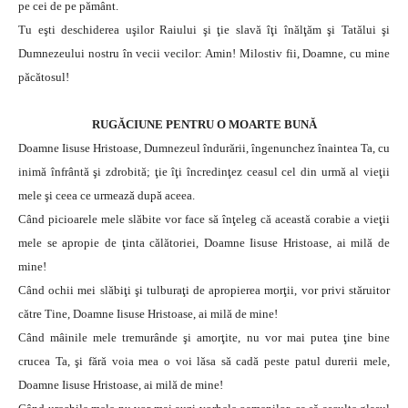
pe cei de pe pământ.
Tu eşti deschiderea uşilor Raiului şi ţie slavă îţi înălţăm şi Tatălui şi
Dumnezeului nostru în vecii vecilor: Amin! Milostiv fii, Doamne, cu mine
păcătosul!
RUGĂCIUNE PENTRU O MOARTE BUNĂ
Doamne Iisuse Hristoase, Dumnezeul îndurării, îngenunchez înaintea Ta, cu
inimă înfrântă şi zdrobită; ţie îţi încredinţez ceasul cel din urmă al vieţii
mele şi ceea ce urmează după aceea.
Când picioarele mele slăbite vor face să înţeleg că această corabie a vieţii
mele se apropie de ţinta călătoriei, Doamne Iisuse Hristoase, ai milă de
mine!
Când ochii mei slăbiţi şi tulburaţi de apropierea morţii, vor privi stăruitor
către Tine, Doamne Iisuse Hristoase, ai milă de mine!
Când mâinile mele tremurânde şi amorţite, nu vor mai putea ţine bine
crucea Ta, şi fără voia mea o voi lăsa să cadă peste patul durerii mele,
Doamne Iisuse Hristoase, ai milă de mine!