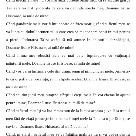
Când urechile mele nu vor mai auzi vorbele oamenilor, ca să asculte glasul
Tău care va rosti judecata de care va depinde soarta mea, Doamne Iisuse
Hristoase, ai milă de mine!
Când gândurile mele vor fi întunecate de frica morţii, când sufletul meu se
va lupta cu duhul întunericului care vrea să-mi acopere ochii inimii pentru
a pierde îndurarea Ta şi astfel să mă arunce în chinurile deznădejdii,
Doamne Iisuse Hristoase, ai milă de mine!
Când inima mea obosită abia va mai bate, luptându-se cu vrăjmaşii
mântuirii mele, Doamne Iisuse Hristoase, ai milă de mine!
Când voi varsa lacrimile cele din urmă, semn al nimicniciei mele, primeşte-
le ca o jertfă de pocăinţă, şi în clipele acelea, Doamne Iisuse Hristoase, ai
milă de mine!
Când cei din jurul meu, simţind sfârşitul vieţii mele Te vor chema în ajutor
pentru mine, Doamne Iisuse Hristoase ai milă de mine!
Când sufletul meu îşi va lua rămas bun de la lumea aceasta şi va lăsa trupul
meu fără de viaţă primeşte întoarcerea fiinţei mele la Tine ca o jertfă ce ţi se
cuvine: Doamne, Iisuse Hristoase ai milă de mine!
Când, în sfârşit, sufletul meu se va înfăţişa înaintea Ta şi va vedea pentru