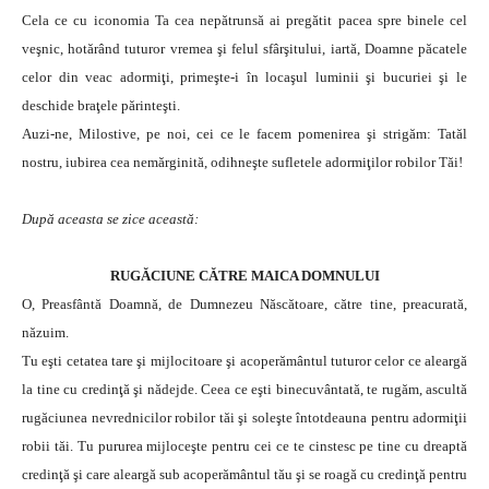
Cela ce cu iconomia Ta cea nepătrunsă ai pregătit pacea spre binele cel
veşnic, hotărând tuturor vremea şi felul sfârşitului, iartă, Doamne păcatele
celor din veac adormiţi, primeşte-i în locaşul luminii şi bucuriei şi le
deschide braţele părinteşti.
Auzi-ne, Milostive, pe noi, cei ce le facem pomenirea şi strigăm: Tatăl
nostru, iubirea cea nemărginită, odihneşte sufletele adormiţilor robilor Tăi!
După aceasta se zice această:
RUGĂCIUNE CĂTRE MAICA DOMNULUI
O, Preasfântă Doamnă, de Dumnezeu Născătoare, către tine, preacurată,
năzuim.
Tu eşti cetatea tare şi mijlocitoare şi acoperământul tuturor celor ce aleargă
la tine cu credinţă şi nădejde. Ceea ce eşti binecuvântată, te rugăm, ascultă
rugăciunea nevrednicilor robilor tăi şi soleşte întotdeauna pentru adormiţii
robii tăi. Tu pururea mijloceşte pentru cei ce te cinstesc pe tine cu dreaptă
credinţă şi care aleargă sub acoperământul tău şi se roagă cu credinţă pentru