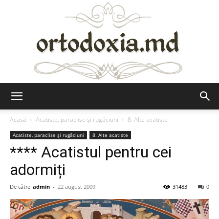
Ortodoxia.md
Acasă
Acatiste, paraclise și rugăciuni
8. Alte acatiste
Acatiste, paraclise și rugăciuni
8. Alte acatiste
**** Acatistul pentru cei
adormiți
De către
admin
-
22 august 2009
31483
0