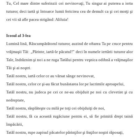
Tu, Cel mare dintre suferinzii cei nevinovaţi, Tu singur ai puterea a ierta
tuturor, deci iartă şi întoarce lumii fericirea cea de demult ca şi cei morţi şi
cei vii să afle pacea strigând: Aliluia!
Icosul al 3-lea
Lumină lină, Răscumpărătorul tuturor, auzind de oftarea Ta pe cruce pentru
vrăjmaşii Tăi: „Părinte, iartă-le păcatul!” deci în numele iertării tuturor alor
Tale, îndrăznim şi noi a ne ruga Tatălui pentru veşnica odihnă a vrăjmaşilor
Tăi şi ai noştri.
Tatăl nostru, iartă celor ce au vărsat sânge nevinovat,
Tatăl nostru, celor ce şi-au făcut bunăstarea lor pe lacrimile aproapelui,
Tatăl nostru, nu judeca pe cei ce ne-au obijduit pe noi cu clevetire şi cu
nedreptate,
Tatăl nostru, răsplăteşte cu milă pe toţi cei obijduiţi de noi,
Tatăl nostru, fă ca această rugăciune pentru ei, să fie primită drept taină
împăcării,
Tatăl nostru, rupe zapisul păcatelor părinţilor şi fraţilor noştri răposaţi,