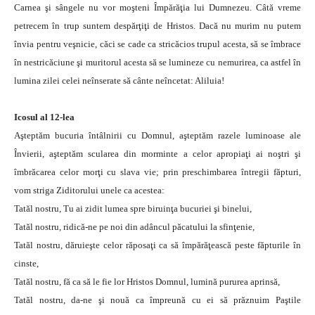
Carnea şi sângele nu vor moşteni Împărăţia lui Dumnezeu. Câtă vreme
petrecem în trup suntem despărţiţi de Hristos. Dacă nu murim nu putem
învia pentru veşnicie, căci se cade ca stricăcios trupul acesta, să se îmbrace
în nestricăciune şi muritorul acesta să se lumineze cu nemurirea, ca astfel în
lumina zilei celei neînserate să cânte neîncetat: Aliluia!
Icosul al 12-lea
Aşteptăm bucuria întâlnirii cu Domnul, aşteptăm razele luminoase ale
Învierii, aşteptăm scularea din morminte a celor apropiaţi ai noştri şi
îmbrăcarea celor morţi cu slava vie; prin preschimbarea întregii făpturi,
vom striga Ziditorului unele ca acestea:
Tatăl nostru, Tu ai zidit lumea spre biruinţa bucuriei şi binelui,
Tatăl nostru, ridică-ne pe noi din adâncul păcatului la sfinţenie,
Tatăl nostru, dăruieşte celor răposaţi ca să împărăţească peste făpturile în
cinste,
Tatăl nostru, fă ca să le fie lor Hristos Domnul, lumină pururea aprinsă,
Tatăl nostru, da-ne şi nouă ca împreună cu ei să prăznuim Paştile