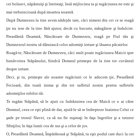
cei bolnavi, năpăstuiţi şi întristaţi, însă mijlocirea ta şi rugăciunea ne este şi
mai trebuincioasă după moartea noastră.
După Dumnezeu la tine avem nădejde tare, căci nimeni din cei ce se roagă
ţie nu iese de la tine fără ajutor, decât cu bucurie, mângâiere şi îndulcire.
Preasfântă Doamnă, Născătoare de Dumnezeu, roagă pe Fiul tău şi
Dumnezeul nostru să dăruiască celor adormiţi iertare şi lăsarea păcatelor.
Roagă-te, Născătoare de Dumnezeu, căci mult poate rugăciunea Maicii spre
bunăvoirea Stăpânului, fiindcă Domnul primeşte de la tine tot cuvântul
despre iertare.
Deci, şi tu, primeşte ale noastre rugăciuni ce le aducem ţie, Preasfântă
Fecioară, din toată inima şi din tot sufletul nostru pentru sufletele
adormiţilor robilor tăi.
Te rugăm Stăpână, să le ajuti cu îndrăznirea cea de Maică ce o ai către
Domnul, ceea ce eşti plină de dar, ajută-le să se îndrepteze înaintea Celui ce
şade pe tronul Slavei, ca să nu fie ruşinaţi în faţa îngerilor şi a tuturor
Sfinţilor, în faţa lumii cea de sus şi a celor de jos.
O, Preasfântă Doamnă, Împărăteasă şi Stăpână, tu eşti podul care duci la cer