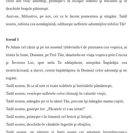
celor din veac adormiţi, primeşte-i în locaşul luminii şi bucuriei şi le
deschide braţele părinteşti.
Auzi-ne, Milostive, pe noi, cei ce le facem pomenirea şi strigăm: Tatăl
nostru, iubirea cea nemărginită, odihneşte sufletele adormiţilor robilor Tăi!
Icosul 1
Pe Adam cel căzut şi pe tot neamul izbăvindu-l de pierzarea cea veşnica, ai
trimis în lume, Doamne, pe Fiul Tău, răsarindu-ne viaţa veşnica prin Crucea
şi Învierea Lui, spre mila Ta nădajduim, asteptăm Împărăţia cea
nestricăcioasă, a slavei, cerem împărtăşirea la Domnul celor adormiţi şi ne
rugam:
Tatăl nostru, fă ca să uite ei toate scârbele şi întristările pământeşti,
Tatăl nostru, veseleşte sufletele celor chinuiţi în valurile vieţii,
Tatăl nostru, mângâie pe ei la sânul Tău, precum îşi mângâie mama copiii,
Tatăl nostru, graieşte lor: „Păcatele vi s-au iertat!”
Tatăl nostru, primeşte-i în limanul cel fericit şi liniştit,
Tatăl nostru, deschide-le cămările îngerile şi sfinţilor,
Tatăl nostru, pe părinţii şi fraţii noştri cei adormiţi învredniceşte-i