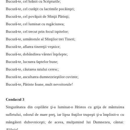
Bucură-te, cel hrănit cu Scripturile;
Bucură-te, cel curăţit cu lacrimile pocăinţei;
Bucură-te, cel povăţuit de Sfinţii Părinţi;
Bucură-te, cel luminat cu rugăciunea;
Bucură-te, cel trecut prin focul ispitelor;
Bucură-te, următorule al Sfinţilor trei Tineri;
Bucură-te, aflarea tinereţii veşnice;
Bucură-te, dobândirea vârstei înţelepte;
Bucură-te, lucrarea faptelor bune;
Bucură-te, căutarea raiului ceresc;
Bucură-te, ascultarea dumnezeieştilor cuvinte;
Bucură-te, Părinte Ioane, mult nevoitorule!
Condacul 3
Singurătatea din copilărie ţi-a luminat-o Hristos cu grija de mântuirea
sufletului, odorul de mare preţ, iar lipsa fraţilor trupeşti ţi-a împlinit-o cu
mângâieri duhovniceşti; de aceea, mulţumind lui Dumnezeu, cântai:
Aliluia!