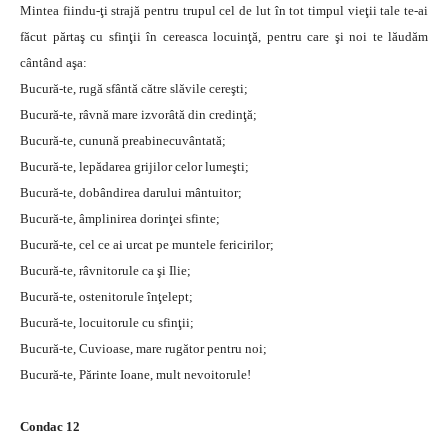
Mintea fiindu-ţi strajă pentru trupul cel de lut în tot timpul vieţii tale te-ai
făcut părtaş cu sfinţii în cereasca locuinţă, pentru care şi noi te lăudăm
cântând aşa:
Bucură-te, rugă sfântă către slăvile cereşti;
Bucură-te, râvnă mare izvorâtă din credinţă;
Bucură-te, cunună preabinecuvântată;
Bucură-te, lepădarea grijilor celor lumeşti;
Bucură-te, dobândirea darului mântuitor;
Bucură-te, âmplinirea dorinţei sfinte;
Bucură-te, cel ce ai urcat pe muntele fericirilor;
Bucură-te, râvnitorule ca şi Ilie;
Bucură-te, ostenitorule înţelept;
Bucură-te, locuitorule cu sfinţii;
Bucură-te, Cuvioase, mare rugător pentru noi;
Bucură-te, Părinte Ioane, mult nevoitorule!
Condac 12