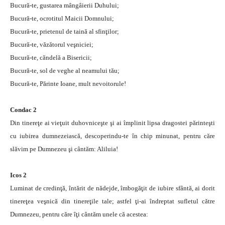
Bucură-te, gustarea mângâierii Duhului;
Bucură-te, ocrotitul Maicii Domnului;
Bucură-te, prietenul de taină al sfinţilor;
Bucură-te, văzătorul veşniciei;
Bucură-te, căndelă a Bisericii;
Bucură-te, sol de veghe al neamului tău;
Bucură-te, Părinte Ioane, mult nevoitorule!
Condac 2
Din tinereţe ai vieţuit duhovniceşte şi ai împlinit lipsa dragostei părinteşti
cu iubirea dumnezeiască, descoperindu-te în chip minunat, pentru căre
slăvim pe Dumnezeu şi cântăm: Aliluia!
Icos 2
Luminat de credinţă, întărit de nădejde, îmbogăţit de iubire sfântă, ai dorit
tinereţea veşnică din tinereţile tale; astfel ţi-ai îndreptat sufletul către
Dumnezeu, pentru căre îţi cântăm unele că acestea: