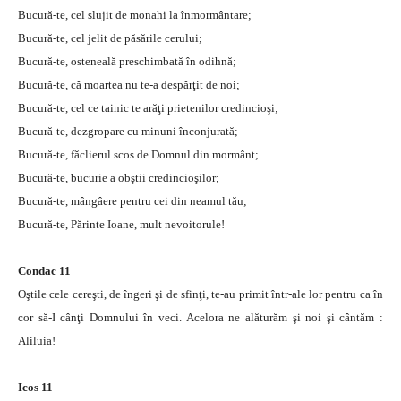
Bucură-te, cel slujit de monahi la înmormântare;
Bucură-te, cel jelit de păsările cerului;
Bucură-te, osteneală preschimbată în odihnă;
Bucură-te, că moartea nu te-a despărţit de noi;
Bucură-te, cel ce tainic te arăţi prietenilor credincioşi;
Bucură-te, dezgropare cu minuni înconjurată;
Bucură-te, făclierul scos de Domnul din mormânt;
Bucură-te, bucurie a obştii credincioşilor;
Bucură-te, mângâere pentru cei din neamul tău;
Bucură-te, Părinte Ioane, mult nevoitorule!
Condac 11
Oştile cele cereşti, de îngeri şi de sfinţi, te-au primit într-ale lor pentru ca în
cor să-I cânţi Domnului în veci. Acelora ne alăturăm şi noi şi cântăm :
Aliluia!
Icos 11