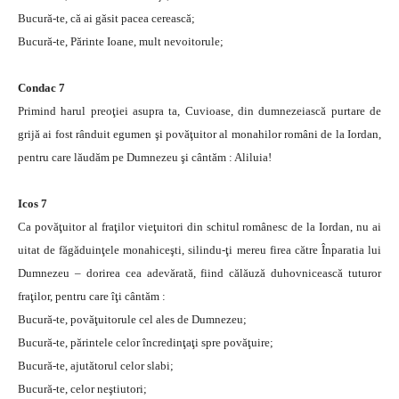
Bucură-te, că ai găsit pacea cerească;
Bucură-te, Părinte Ioane, mult nevoitorule;
Condac 7
Primind harul preoţiei asupra ta, Cuvioase, din dumnezeiască purtare de
grijă ai fost rânduit egumen şi povăţuitor al monahilor români de la Iordan,
pentru care lăudăm pe Dumnezeu şi cântăm : Aliluia!
Icos 7
Ca povăţuitor al fraţilor vieţuitori din schitul românesc de la Iordan, nu ai
uitat de făgăduinţele monahiceşti, silindu-ţi mereu firea către Înparatia lui
Dumnezeu – dorirea cea adevărată, fiind călăuză duhovnicească tuturor
fraţilor, pentru care îţi cântăm :
Bucură-te, povăţuitorule cel ales de Dumnezeu;
Bucură-te, părintele celor încredinţaţi spre povăţuire;
Bucură-te, ajutătorul celor slabi;
Bucură-te, celor neştiutori;