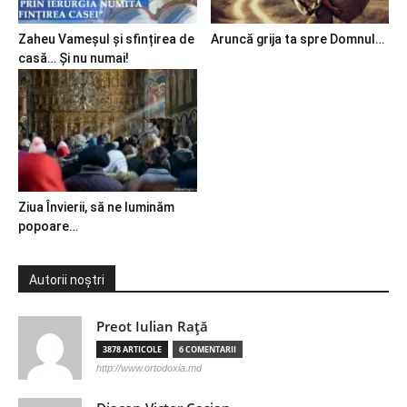
Zaheu Vameșul și sfințirea de
Aruncă grija ta spre Domnul…
casă… Și nu numai!
Ziua Învierii, să ne luminăm
popoare…
Autorii noștri
Preot Iulian Raţă
3878 ARTICOLE
6 COMENTARII
http://www.ortodoxia.md