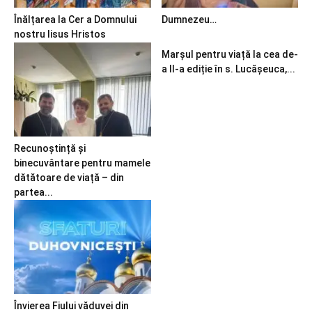
Înălțarea la Cer a Domnului
Dumnezeu…
nostru Iisus Hristos
Marșul pentru viață la cea de-
a II-a ediție în s. Lucășeuca,...
Recunoștință și
binecuvântare pentru mamele
dătătoare de viață – din
partea...
Învierea Fiului văduvei din