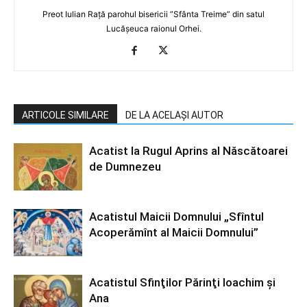
Preot Iulian Rață parohul bisericii ”Sfânta Treime” din satul
Lucășeuca raionul Orhei.
ARTICOLE SIMILARE
DE LA ACELAȘI AUTOR
Acatist la Rugul Aprins al Născătoarei
de Dumnezeu
Acatistul Maicii Domnului „Sfîntul
Acoperămînt al Maicii Domnului”
Acatistul Sfinţilor Părinţi Ioachim şi
Ana