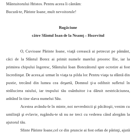
Mântuitorului Hristos. Pentru aceea îi cântăm:
Bucură-te, Părinte Ioane, mult nevoitorule!
Rugăciune
către Sfântul Ioan de la Neamţ – Hozevitul
O, Cuvioase Părinte Ioane, viaţă cerească ai petrecut pe pământ,
căci de la Sfântul Botez ai primit numele marelui prooroc Ilie, iar la
primirea chipului îngeresc, Sfântului Ioan Botezătorul spre ocrotire ai fost
încredinţat. De aceea,ai urmat în viaţa ta pilda lor. Pentru viaţa ta sfântă din
pustie, trecând din lumea cea deşartă, Domnul ţi-a odihnit sufletul în
strălucirea raiului, iar trupului tău osârduitor i-a dăruit nestricăciunea,
arătând în tine slava numelui Său.
Acestea avându-le în minte, noi nevrednicii şi păcătoşii, venim cu
umilinţă şi evlavie, rugându-te să nu ne treci cu vederea când alergăm la
ajutorul tău.
Sfinte Părinte Ioane,cel ce din pruncie ai fost orfan de părinţi, ajută