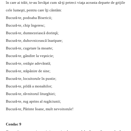
în care ai trăit, te-au învăţat cum să-ţi petreci viaţa aceasta departe de grijile
cele lumeşti, pentru care îţi cântăm:
Bucură-te, podoaba Bisericii;
Bucură-te, chip îngeresc;
Bucură-te, dumnezeiască dorinţă;
Bucură-te, duhovnicească înaripare;
Bucură-te, cugetare la moarte;
Bucură-te, gândire la veşnicie;
Bucură-te, ostăşie adevărată;
Bucură-te, stăpânire de sine;
Bucură-te, locuitorule în pustie;
Bucură-te, pildă a monahilor;
Bucură-te, râvnitorul liturghiei;
Bucură-te, rug aprins al rugăciunii;
Bucură-te, Părinte Ioane, mult nevoitorule!
Condac 9