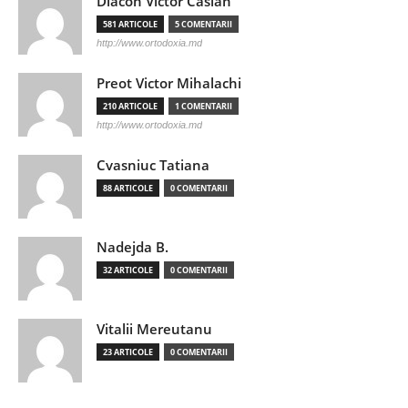
Diacon Victor Casian
581 ARTICOLE
5 COMENTARII
http://www.ortodoxia.md
Preot Victor Mihalachi
210 ARTICOLE
1 COMENTARII
http://www.ortodoxia.md
Cvasniuc Tatiana
88 ARTICOLE
0 COMENTARII
Nadejda B.
32 ARTICOLE
0 COMENTARII
Vitalii Mereutanu
23 ARTICOLE
0 COMENTARII