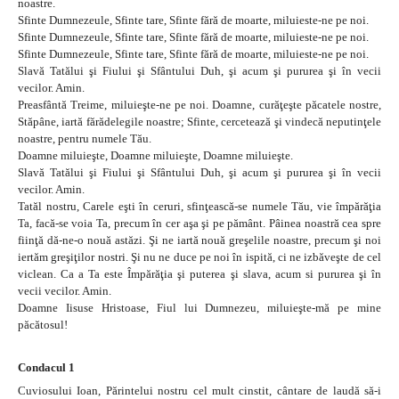
noastre.
Sfinte Dumnezeule, Sfinte tare, Sfinte fără de moarte, miluieste-ne pe noi.
Sfinte Dumnezeule, Sfinte tare, Sfinte fără de moarte, miluieste-ne pe noi.
Sfinte Dumnezeule, Sfinte tare, Sfinte fără de moarte, miluieste-ne pe noi.
Slavă Tatălui şi Fiului şi Sfântului Duh, şi acum şi pururea şi în vecii
vecilor. Amin.
Preasfântă Treime, miluieşte-ne pe noi. Doamne, curăţeşte păcatele nostre,
Stăpâne, iartă fărădelegile noastre; Sfinte, cercetează şi vindecă neputinţele
noastre, pentru numele Tău.
Doamne miluieşte, Doamne miluieşte, Doamne miluieşte.
Slavă Tatălui şi Fiului şi Sfântului Duh, şi acum şi pururea şi în vecii
vecilor. Amin.
Tatăl nostru, Carele eşti în ceruri, sfinţească-se numele Tău, vie împărăţia
Ta, facă-se voia Ta, precum în cer aşa şi pe pământ. Pâinea noastră cea spre
fiinţă dă-ne-o nouă astăzi. Şi ne iartă nouă greşelile noastre, precum şi noi
iertăm greşiţilor nostri. Şi nu ne duce pe noi în ispită, ci ne izbăveşte de cel
viclean. Ca a Ta este Împărăţia şi puterea şi slava, acum si pururea şi în
vecii vecilor. Amin.
Doamne Iisuse Hristoase, Fiul lui Dumnezeu, miluieşte-mă pe mine
păcătosul!
Condacul 1
Cuviosului Ioan, Părintelui nostru cel mult cinstit, cântare de laudă să-i