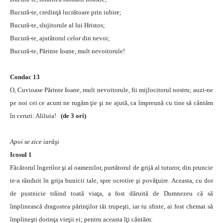
Bucură-te, credinţă lucrătoare prin iubire;
Bucură-te, slujitorule al lui Hristos;
Bucură-te, ajutătorul celor din nevoi;
Bucură-te, Părinte Ioane, mult nevoitorule!
Condac 13
O, Cuvioase Părinte Ioane, mult nevoitorule, fii mijlocitorul nostru; auzi-ne
pe noi cei ce acum ne rugăm ţie şi ne ajută, ca împreună cu tine să cântăm
în ceruri: Aliluia!
(de 3 ori)
Apoi se zice iarăşi
Icosul 1
Făcătorul îngerilor şi al oamenilor, purtătorul de grijă al tuturor, din pruncie
te-a rânduit în grija bunicii tale, spre ocrotire şi povăţuire. Aceasta, cu dor
de pustnicie trăind toată viaţa, a fost dăruită de Dumnezeu că să
împlinească dragostea părinţilor tăi trupeşti, iar tu sfinte, ai fost chemat să
împlineşti dorinţa vieţii ei; pentru aceasta îţi cântăm: