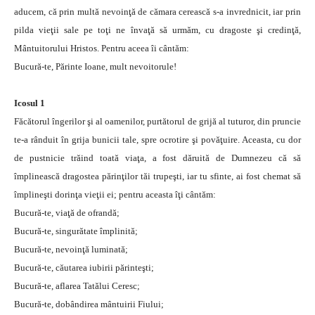
aducem, că prin multă nevoinţă de cămara cerească s-a invrednicit, iar prin
pilda vieţii sale pe toţi ne învaţă să urmăm, cu dragoste şi credinţă,
Mântuitorului Hristos. Pentru aceea îi cântăm:
Bucură-te, Părinte Ioane, mult nevoitorule!
Icosul 1
Făcătorul îngerilor şi al oamenilor, purtătorul de grijă al tuturor, din pruncie
te-a rânduit în grija bunicii tale, spre ocrotire şi povăţuire. Aceasta, cu dor
de pustnicie trăind toată viaţa, a fost dăruită de Dumnezeu că să
împlinească dragostea părinţilor tăi trupeşti, iar tu sfinte, ai fost chemat să
împlineşti dorinţa vieţii ei; pentru aceasta îţi cântăm:
Bucură-te, viaţă de ofrandă;
Bucură-te, singurătate împlinită;
Bucură-te, nevoinţă luminată;
Bucură-te, căutarea iubirii părinteşti;
Bucură-te, aflarea Tatălui Ceresc;
Bucură-te, dobândirea mântuirii Fiului;