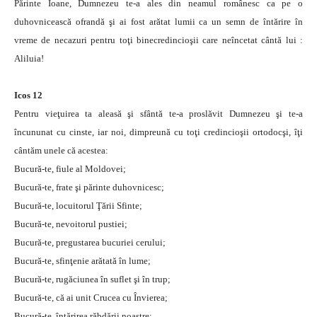
Părinte Ioane, Dumnezeu te-a ales din neamul românesc ca pe o
duhovnicească ofrandă şi ai fost arătat lumii ca un semn de întărire în
vreme de necazuri pentru toţi binecredincioşii care neîncetat cântă lui :
Aliluia!
Icos 12
Pentru vieţuirea ta aleasă şi sfântă te-a proslăvit Dumnezeu şi te-a
încununat cu cinste, iar noi, dimpreună cu toţi credincioşii ortodocşi, îţi
cântăm unele că acestea:
Bucură-te, fiule al Moldovei;
Bucură-te, frate şi părinte duhovnicesc;
Bucură-te, locuitorul Ţării Sfinte;
Bucură-te, nevoitorul pustiei;
Bucură-te, pregustarea bucuriei cerului;
Bucură-te, sfinţenie arătată în lume;
Bucură-te, rugăciunea în suflet şi în trup;
Bucură-te, că ai unit Crucea cu Învierea;
Bucură-te, întărirea răbdării noastre;