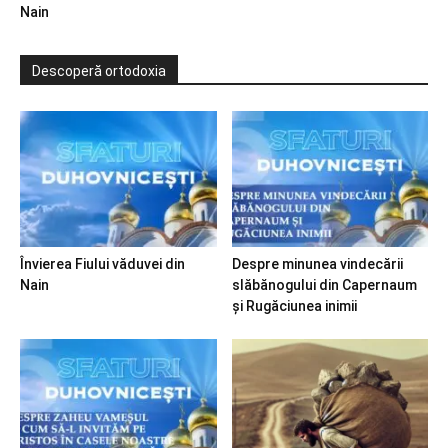
Nain
Descoperă ortodoxia
Învierea Fiului văduvei din
Despre minunea vindecării
Nain
slăbănogului din Capernaum
și Rugăciunea inimii