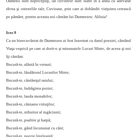
Oamenii sunt nepricepuţi, iar cuvintele sunt slabe în a arăta cu adevărat
râvna şi ostenelile tale, Cuvioase, prin care ai dobândit vieţuirea cerească
pe pământ; pentru aceasta noi cântăm lui Dumnezeu: Aliluia!
Icos 9
Ca un binecuvântat de Dumnezeu ai fost înzestrat cu darul poeziei, cântând
Viaţa veşnică pe care ai dorit-o şi minunatele Locuri Sfinte; de aceea şi noi
îţi cântăm:
Bucură-te, alăută în versuri;
Bucură-te, lăudătorul Locurilor Sfinte;
Bucură-te, cântăreţul raiului;
Bucură-te, îndrăgirea poziei;
Bucură-te, lauda monahilor;
Bucură-te, cântarea virtuţilor;
Bucură-te, stihuitor al rugăciunii;
Bucură-te, psaltire şi harpă;
Bucură-te, gând încununat cu cânt;
Bucură-te, poezie înţeleaptă;