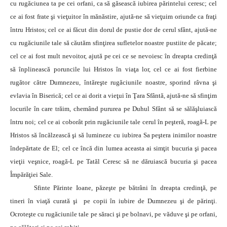
cu rugăciunea ta pe cei orfani, ca să găsească iubirea părintelui ceresc; cel
ce ai fost frate şi vieţuitor în mănăstire, ajută-ne să vieţuim oriunde ca fraţi
întru Hristos; cel ce ai făcut din dorul de pustie dor de cerul sfânt, ajută-ne
cu rugăciunile tale să căutăm sfinţirea sufletelor noastre pustiite de păcate;
cel ce ai fost mult nevoitor, ajută pe cei ce se nevoiesc în dreapta credinţă
să înplinească poruncile lui Hristos în viaţa lor, cel ce ai fost fierbine
rugător către Dumnezeu, întăreşte rugăciunile noastre, sporind râvna şi
evlavia în Biserică; cel ce ai dorit a vieţui în Ţara Sfântă, ajută-ne să sfinţim
locurile în care trăim, chemând pururea pe Duhul Sfânt să se sălăşluiască
întru noi; cel ce ai coborât prin rugăciunile tale cerul în peşteră, roagă-L pe
Hristos să încălzească şi să lumineze cu iubirea Sa peştera inimilor noastre
îndepărtate de El; cel ce încă din lumea aceasta ai simţit bucuria şi pacea
vieţii veşnice, roagă-L pe Tatăl Ceresc să ne dăruiască bucuria şi pacea
Împărăţiei Sale.
Sfinte Părinte Ioane, păzeşte pe bătrâni în dreapta credinţă, pe
tineri în viaţă curată şi pe copii în iubire de Dumnezeu şi de părinţi.
Ocroteşte cu rugăciunile tale pe săraci şi pe bolnavi, pe văduve şi pe orfani,