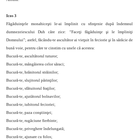
Icos 3
Făgăduinţele monahiceşti le-ai împlinit cu sfinţenie după îndemnul
dumnezeiescului Duh căre zice: “Faceţi făgăduinţe şi le împliniţi
Domnului”; astfel, făcându-te ascultător ai vieţuit în feciorie şi în sărăcie de
bună voie, pentru căre te cinstim cu unele că acestea:
Bucură-te, ascultătorul tuturor;
Bucură-te, mângâierea celor săraci;
Bucură-te, hrănitorul străinilor;
Bucură-te, slujitorul părinţilor;
Bucură-te, sfătuitorul fraţilor;
Bucură-te, ajutătorul bolnavilor;
Bucură-te, iubitorul fecioriei;
Bucură-te, paza conştiinţei;
Bucură-te, rugăciune fierbinte;
Bucură-te, priveghere îndelungată;
Bucură-te, ajunare cu folos;