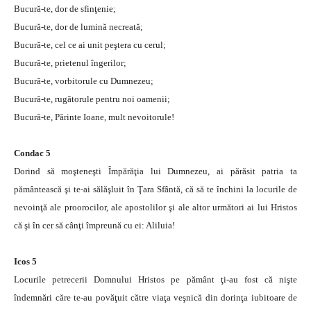
Bucură-te, dor de sfinţenie;
Bucură-te, dor de lumină necreată;
Bucură-te, cel ce ai unit peştera cu cerul;
Bucură-te, prietenul îngerilor;
Bucură-te, vorbitorule cu Dumnezeu;
Bucură-te, rugătorule pentru noi oamenii;
Bucură-te, Părinte Ioane, mult nevoitorule!
Condac 5
Dorind să moşteneşti Împărăţia lui Dumnezeu, ai părăsit patria ta
pământească şi te-ai sălăşluit în Ţara Sfântă, că să te închini la locurile de
nevoinţă ale proorocilor, ale apostolilor şi ale altor următori ai lui Hristos
că şi în cer să cânţi împreună cu ei: Aliluia!
Icos 5
Locurile petrecerii Domnului Hristos pe pământ ţi-au fost că nişte
îndemnări căre te-au povăţuit către viaţa veşnică din dorinţa iubitoare de