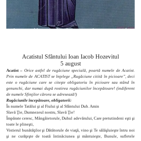
Acatistul Sfântului Ioan Iacob Hozevitul
5 august
Acatist –
Orice astfel de rugăciune specială, poartă numele de Acatist.
Prin numele de ACATIST se înţelege „Rugăciune citită în picioare”, deci
este o rugăciune care se citeşte obligatoriu în picioare sau stând în
genunchi, dar numai după rostirea rugăciunilor începătoare! (indiferent
de numele Sfinţilor cărora se adresează!)
Rugăciunile începătoare, obligatorii:
În numele Tatălui şi al Fiului şi al Sfântului Duh. Amin
Slavă Ţie, Dumnezeul nostru, Slavă Ţie!
Împărate ceresc, Mângâietorule, Duhul adevărului, Care pretutindeni eşti şi
toate le plineşti,
Vistierul bunătăţilor şi Dătătorule de viaţă, vino şi Te sălăşluieşte întru noi
şi ne curăţeşte de toată întinăciunea şi mântuieşte, Bunule, sufletele