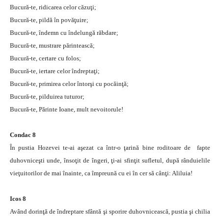
Bucură-te, ridicarea celor căzuţi;
Bucură-te, pildă în povăţuire;
Bucură-te, îndemn cu îndelungă răbdare;
Bucură-te, mustrare părintească;
Bucură-te, certare cu folos;
Bucură-te, iertare celor îndreptaţi;
Bucură-te, primirea celor întorşi cu pocăinţă;
Bucură-te, pilduirea tuturor;
Bucură-te, Părinte Ioane, mult nevoitorule!
Condac 8
În pustia Hozevei te-ai aşezat ca într-o ţarină bine roditoare de fapte
duhovniceşti unde, însoţit de îngeri, ţi-ai sfinţit sufletul, după rânduielile
vieţuitorilor de mai înainte, ca împreună cu ei în cer să cânţi: Aliluia!
Icos 8
Având dorinţă de îndreptare sfântă şi sporire duhovnicească, pustia şi chilia