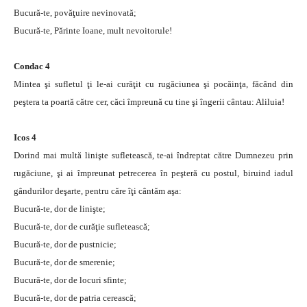
Bucură-te, povăţuire nevinovată;
Bucură-te, Părinte Ioane, mult nevoitorule!
Condac 4
Mintea şi sufletul ţi le-ai curăţit cu rugăciunea şi pocăinţa, făcând din
peştera ta poartă către cer, căci împreună cu tine şi îngerii cântau: Aliluia!
Icos 4
Dorind mai multă linişte sufletească, te-ai îndreptat către Dumnezeu prin
rugăciune, şi ai împreunat petrecerea în peşteră cu postul, biruind iadul
gândurilor deşarte, pentru căre îţi cântăm aşa:
Bucură-te, dor de linişte;
Bucură-te, dor de curăţie sufletească;
Bucură-te, dor de pustnicie;
Bucură-te, dor de smerenie;
Bucură-te, dor de locuri sfinte;
Bucură-te, dor de patria cerească;