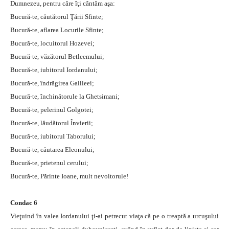
Dumnezeu, pentru căre îţi cântăm aşa:
Bucură-te, căutătorul Ţării Sfinte;
Bucură-te, aflarea Locurile Sfinte;
Bucură-te, locuitorul Hozevei;
Bucură-te, văzătorul Betleemului;
Bucură-te, iubitorul Iordanului;
Bucură-te, îndrăgirea Galileei;
Bucură-te, închinătorule la Ghetsimani;
Bucură-te, pelerinul Golgotei;
Bucură-te, lăudătorul Învierii;
Bucură-te, iubitorul Taborului;
Bucură-te, căutarea Eleonului;
Bucură-te, prietenul cerului;
Bucură-te, Părinte Ioane, mult nevoitorule!
Condac 6
Vieţuind în valea Iordanului ţi-ai petrecut viaţa că pe o treaptă a urcuşului