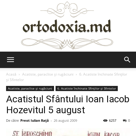
Ortodoxia.md
Acasă
Acatiste, paraclise și rugăciuni
6. Acatiste închinate Sfinților
și Sfintelor
Acatiste, paraclise și rugăciuni
6. Acatiste închinate Sfinților și Sfintelor
Acatistul Sfântului Ioan Iacob
Hozevitul 5 august
De către
Preot Iulian Raţă
-
26 august 2009
6257
0