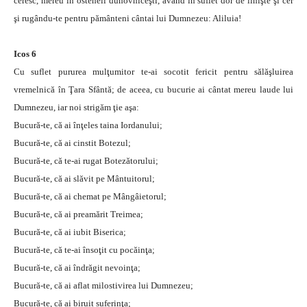
ceresc, mereu în osteneli duhovniceşti, având în suflet dor de linişte şi cer
şi rugându-te pentru pământeni cântai lui Dumnezeu: Aliluia!
Icos 6
Cu suflet pururea mulţumitor te-ai socotit fericit pentru sălăşluirea
vremelnică în Ţara Sfântă; de aceea, cu bucurie ai cântat mereu laude lui
Dumnezeu, iar noi strigăm ţie aşa:
Bucură-te, că ai înţeles taina Iordanului;
Bucură-te, că ai cinstit Botezul;
Bucură-te, că te-ai rugat Botezătorului;
Bucură-te, că ai slăvit pe Mântuitorul;
Bucură-te, că ai chemat pe Mângâietorul;
Bucură-te, că ai preamărit Treimea;
Bucură-te, că ai iubit Biserica;
Bucură-te, că te-ai însoţit cu pocăinţa;
Bucură-te, că ai îndrăgit nevoinţa;
Bucură-te, că ai aflat milostivirea lui Dumnezeu;
Bucură-te, că ai biruit suferinţa;