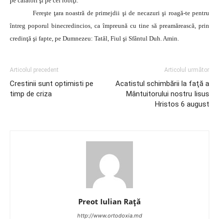
pe călători şi pe cei robiţi.
Fereşte ţara noastră de primejdii şi de necazuri şi roagă-te pentru
întreg poporul binecredincios, ca împreună cu tine să preamărească, prin
credinţă şi fapte, pe Dumnezeu: Tatăl, Fiul şi Sfântul Duh. Amin.
Articolul precedent
Articolul următor
Crestinii sunt optimisti pe
Acatistul schimbării la faţă a
timp de criza
Mântuitorului nostru Iisus
Hristos 6 august
Preot Iulian Raţă
http://www.ortodoxia.md