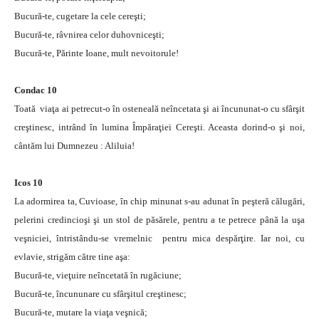
Bucură-te, cugetare la cele cereşti;
Bucură-te, râvnirea celor duhovniceşti;
Bucură-te, Părinte Ioane, mult nevoitorule!
Condac 10
Toată viaţa ai petrecut-o în osteneală neîncetata şi ai încununat-o cu sfârşit
creştinesc, intrând în lumina Împăraţiei Cereşti. Aceasta dorind-o şi noi,
cântăm lui Dumnezeu : Aliluia!
Icos 10
La adormirea ta, Cuvioase, în chip minunat s-au adunat în peşteră călugări,
pelerini credincioşi şi un stol de păsărele, pentru a te petrece până la uşa
veşniciei, întristându-se vremelnic pentru mica despărţire. Iar noi, cu
evlavie, strigăm către tine aşa:
Bucură-te, vieţuire neîncetată în rugăciune;
Bucură-te, încununare cu sfârşitul creştinesc;
Bucură-te, mutare la viaţa veşnică;