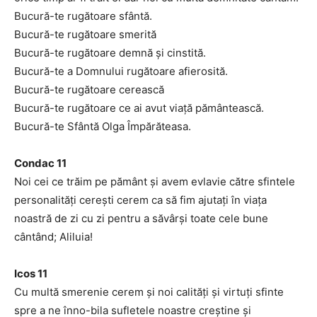
Bucură-te rugătoare sfântă.
Bucură-te rugătoare smerită
Bucură-te rugătoare demnă şi cinstită.
Bucură-te a Domnului rugătoare afierosită.
Bucură-te rugătoare cerească
Bucură-te rugătoare ce ai avut viaţă pământească.
Bucură-te Sfântă Olga Împărăteasa.
Condac 11
Noi cei ce trăim pe pământ şi avem evlavie către sfintele
personalităţi cereşti cerem ca să fim ajutaţi în viaţa
noastră de zi cu zi pentru a săvârşi toate cele bune
cântând; Aliluia!
Icos 11
Cu multă smerenie cerem şi noi calităţi şi virtuţi sfinte
spre a ne înno-bila sufletele noastre creştine şi