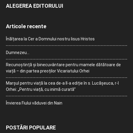
ALEGEREA EDITORULUI
Articole recente
Înălțarea la Cer a Domnului nostru Iisus Hristos
Dumnezeu…
Recunoștință și binecuvântare pentru mamele dătătoare de
viață – din partea preoților Vicariatului Orhei
Marșul pentru viață la cea de-a II-a ediție în s. Lucășeuca, r-l
Orhei: „Pentru viață, cu inimă curată”
Învierea Fiului văduvei din Nain
POSTĂRI POPULARE