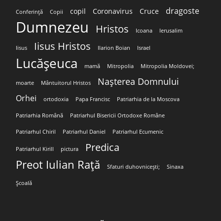
dragoste
copil
Coronavirus
Cruce
Conferință
Copii
Dumnezeu
Hristos
Icoana
Ierusalim
Iisus Hristos
Iisus
Ilarion Boian
Israel
Lucășeuca
mamă
Mitropolia
Mitropolia Moldovei;
Nașterea Domnului
moarte
Mântuitorul Hristos
Orhei
ortodoxia
Papa Francisc
Patriarhia de la Moscova
Patriarhia Română
Patriarhul Bisericii Ortodoxe Române
Patriarhul Chiril
Patriarhul Daniel
Patriarhul Ecumenic
Predica
Patriarhul Kirill
pictura
Preot Iulian Rață
Sfaturi duhovnicești;
Sinaxa
Școală