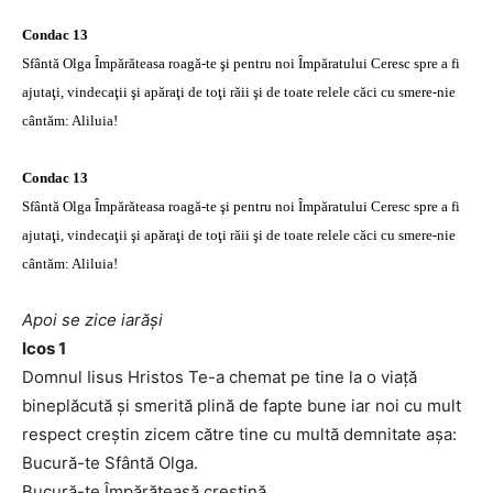
Condac 13
Sfântă Olga Împărăteasa roagă-te şi pentru noi Împăratului Ceresc spre a fi
ajutaţi, vindecaţii şi apăraţi de toţi răii şi de toate relele căci cu smere-nie
cântăm: Aliluia!
Condac 13
Sfântă Olga Împărăteasa roagă-te şi pentru noi Împăratului Ceresc spre a fi
ajutaţi, vindecaţii şi apăraţi de toţi răii şi de toate relele căci cu smere-nie
cântăm: Aliluia!
Apoi se zice iarăşi
Icos 1
Domnul Iisus Hristos Te-a chemat pe tine la o viaţă
bineplăcută şi smerită plină de fapte bune iar noi cu mult
respect creştin zicem către tine cu multă demnitate aşa:
Bucură-te Sfântă Olga.
Bucură-te Împărăteasă creştină