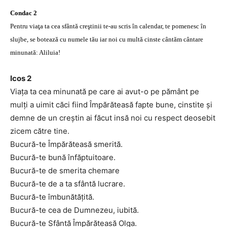
Condac 2
Pentru viaţa ta cea sfântă creştinii te-au scris în calendar, te pomenesc în
slujbe, se botează cu numele tău iar noi cu multă cinste cântăm cântare
minunată: Aliluia!
Icos 2
Viaţa ta cea minunată pe care ai avut-o pe pământ pe
mulţi a uimit căci fiind Împărăteasă fapte bune, cinstite şi
demne de un creştin ai făcut insă noi cu respect deosebit
zicem către tine.
Bucură-te Împărăteasă smerită.
Bucură-te bună înfăptuitoare.
Bucură-te de smerita chemare
Bucură-te de a ta sfântă lucrare.
Bucură-te îmbunătăţită.
Bucură-te cea de Dumnezeu, iubită.
Bucură-te Sfântă Împărăteasă Olga.