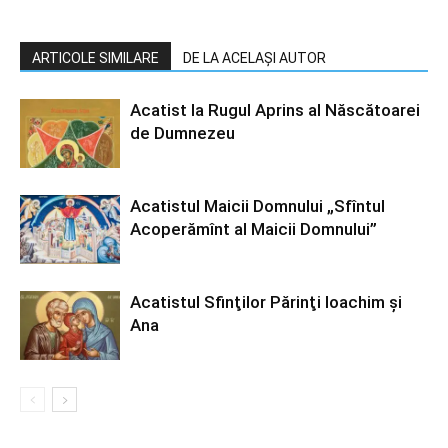
ARTICOLE SIMILARE
DE LA ACELAȘI AUTOR
Acatist la Rugul Aprins al Născătoarei
de Dumnezeu
Acatistul Maicii Domnului „Sfîntul
Acoperămînt al Maicii Domnului”
Acatistul Sfinţilor Părinţi Ioachim şi
Ana