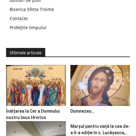
Gustări de post
Biserica Sfinta Treime
Contacte
Profețiile timpului
Ultimele articole
Înălțarea la Cer a Domnului
Dumnezeu…
nostru Iisus Hristos
Marșul pentru viață la cea de-
a II-a ediție în s. Lucășeuca,...