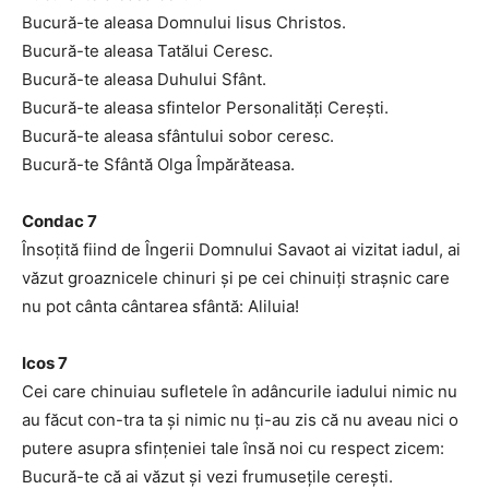
Bucură-te aleasa Domnului Iisus Christos.
Bucură-te aleasa Tatălui Ceresc.
Bucură-te aleasa Duhului Sfânt.
Bucură-te aleasa sfintelor Personalităţi Cereşti.
Bucură-te aleasa sfântului sobor ceresc.
Bucură-te Sfântă Olga Împărăteasa.
Condac 7
Însoţită fiind de Îngerii Domnului Savaot ai vizitat iadul, ai
văzut groaznicele chinuri şi pe cei chinuiţi straşnic care
nu pot cânta cântarea sfântă: Aliluia!
Icos 7
Cei care chinuiau sufletele în adâncurile iadului nimic nu
au făcut con-tra ta şi nimic nu ţi-au zis că nu aveau nici o
putere asupra sfinţeniei tale însă noi cu respect zicem:
Bucură-te că ai văzut şi vezi frumuseţile cereşti.