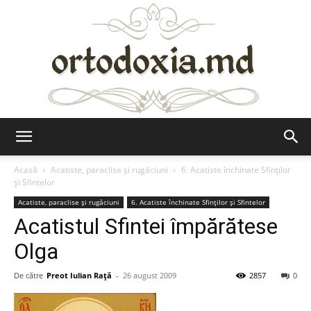
Ortodoxia.md
Acasă
Acatiste, paraclise și rugăciuni
6. Acatiste închinate Sfinților
și Sfintelor
Acatiste, paraclise și rugăciuni
6. Acatiste închinate Sfinților și Sfintelor
Acatistul Sfintei împărătese
Olga
De către
Preot Iulian Raţă
-
26 august 2009
2857
0