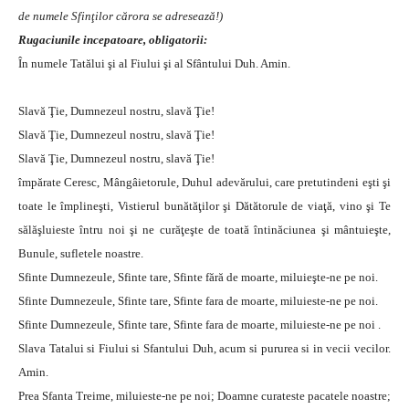
de numele Sfinţilor cărora se adresează!)
Rugaciunile incepatoare, obligatorii:
În numele Tatălui şi al Fiului şi al Sfântului Duh. Amin.
Slavă Ţie, Dumnezeul nostru, slavă Ţie!
Slavă Ţie, Dumnezeul nostru, slavă Ţie!
Slavă Ţie, Dumnezeul nostru, slavă Ţie!
împărate Ceresc, Mângâietorule, Duhul adevărului, care pretutindeni eşti şi
toate le împlineşti, Vistierul bunătăţilor şi Dătătorule de viaţă, vino şi Te
sălăşluieste întru noi şi ne curăţeşte de toată întinăciunea şi mântuieşte,
Bunule, sufletele noastre.
Sfinte Dumnezeule, Sfinte tare, Sfinte fără de moarte, miluieşte-ne pe noi.
Sfinte Dumnezeule, Sfinte tare, Sfinte fara de moarte, miluieste-ne pe noi.
Sfinte Dumnezeule, Sfinte tare, Sfinte fara de moarte, miluieste-ne pe noi .
Slava Tatalui si Fiului si Sfantului Duh, acum si pururea si in vecii vecilor.
Amin.
Prea Sfanta Treime, miluieste-ne pe noi; Doamne curateste pacatele noastre;