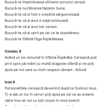
Bucură-te împlinitoarea sfintelor porunci cereşti
Bucură-te lucrătoarea faptelor bune.
Bucură-te că ai fost o creştină sârguincioasă.
Bucură-te că ai avut a viaţă luminoasă.
Bucură-te că ai avut har ceresc.
Bucură-te că ai oprit pe cei ce te duşmănesc.
Bucură-te Sfântă Olga Împărăteasa.
Condac 9
Având un loc minunat în Sfânta Împărăţie Cerească poţi
privi spre pă-mânt cu multă dragoste sfântă şi ne poţi
ajuta pe noi care cu mult respect cântam : Aliluia!
Icos 9
Personalitate cerească devenind după ce Domnul Iisus
Ţi-a dat un loc în ceruri poţi ajuta pe cei ce au evlavie
către tine iar noi cu toţii zicem în mod smerit: