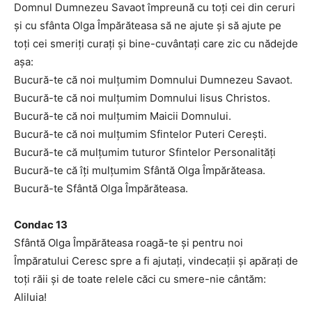
Domnul Dumnezeu Savaot împreună cu toţi cei din ceruri
şi cu sfânta Olga Împărăteasa să ne ajute şi să ajute pe
toţi cei smeriţi curaţi şi bine-cuvântaţi care zic cu nădejde
aşa:
Bucură-te că noi mulţumim Domnului Dumnezeu Savaot.
Bucură-te că noi mulţumim Domnului Iisus Christos.
Bucură-te că noi mulţumim Maicii Domnului.
Bucură-te că noi mulţumim Sfintelor Puteri Cereşti.
Bucură-te că mulţumim tuturor Sfintelor Personalităţi
Bucură-te că îţi mulţumim Sfântă Olga Împărăteasa.
Bucură-te Sfântă Olga Împărăteasa.
Condac 13
Sfântă Olga Împărăteasa roagă-te şi pentru noi
Împăratului Ceresc spre a fi ajutaţi, vindecaţii şi apăraţi de
toţi răii şi de toate relele căci cu smere-nie cântăm:
Aliluia!