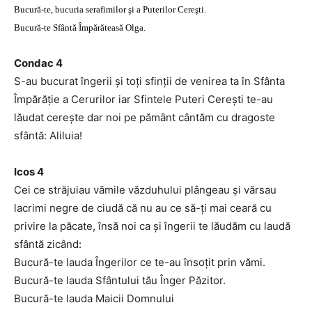
Bucură-te, bucuria serafimilor şi a Puterilor Cereşti.
Bucură-te Sfântă Împărăteasă Olga.
Condac 4
S-au bucurat îngerii şi toţi sfinţii de venirea ta în Sfânta
Împărăţie a Cerurilor iar Sfintele Puteri Cereşti te-au
lăudat cereşte dar noi pe pământ cântăm cu dragoste
sfântă: Aliluia!
Icos 4
Cei ce străjuiau vămile văzduhului plângeau şi vărsau
lacrimi negre de ciudă că nu au ce să-ţi mai ceară cu
privire la păcate, însă noi ca şi îngerii te lăudăm cu laudă
sfântă zicând:
Bucură-te lauda Îngerilor ce te-au însoţit prin vămi.
Bucură-te lauda Sfântului tău Înger Păzitor.
Bucură-te lauda Maicii Domnului