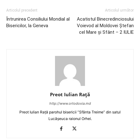
Articolul precedent
Articolul următor
Întrunirea Consiliului Mondial al
Acatistul Binecredinciosului
Bisericilor, la Geneva
Voievod al Moldovei Ştefan
cel Mare şi Sfânt – 2 IULIE
Preot Iulian Raţă
http://www.ortodoxia.md
Preot Iulian Rață parohul bisericii ”Sfânta Treime” din satul
Lucășeuca raionul Orhei.