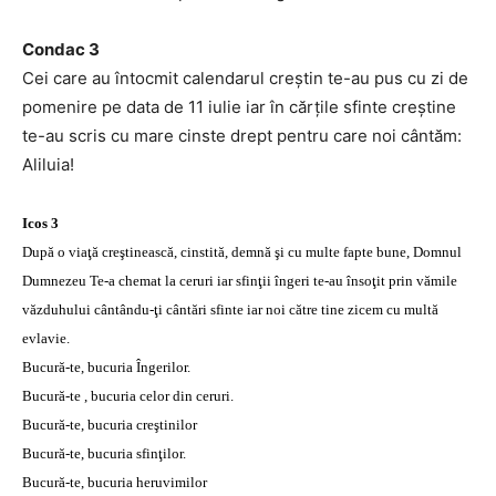
Condac 3
Cei care au întocmit calendarul creştin te-au pus cu zi de
pomenire pe data de 11 iulie iar în cărţile sfinte creştine
te-au scris cu mare cinste drept pentru care noi cântăm:
Aliluia!
Icos 3
După o viaţă creştinească, cinstită, demnă şi cu multe fapte bune, Domnul
Dumnezeu Te-a chemat la ceruri iar sfinţii îngeri te-au însoţit prin vămile
văzduhului cântându-ţi cântări sfinte iar noi către tine zicem cu multă
evlavie.
Bucură-te, bucuria Îngerilor.
Bucură-te , bucuria celor din ceruri.
Bucură-te, bucuria creştinilor
Bucură-te, bucuria sfinţilor.
Bucură-te, bucuria heruvimilor