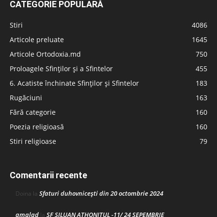
CATEGORIE POPULARĂ
Stiri
4086
Articole preluate
1645
Articole Ortodoxia.md
750
Proloagele Sfinților și a Sfintelor
455
6. Acatiste închinate Sfinților și Sfintelor
183
Rugăciuni
163
Fără categorie
160
Poezia religioasă
160
Stiri religioase
79
Comentarii recente
Sfaturi duhovnicești din 20 octombrie 2024
Doina
la
amalad
SF SILUAN ATHONITUL -11/ 24 SEPEMBRIE
la