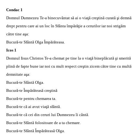
Condac 1
Domnul Dumnezeu Te-a binecuvântat să ai o viaţă creştină curată şi demnă
drept pentru care ai un loc în Sfânta împărăţie a cerurilor iar noi strigăm
către tine aşa:
Bucură-te Sfântă Olga Împărăteasa.
Icos 1
Domnul Iisus Christos Te-a chemat pe tine la o viaţă bineplăcută şi smerită
plină de fapte bune iar noi cu mult respect creştin zicem către tine cu multă
demnitate aşa:
Bucură-te Sfântă Olga.
Bucură-te Împărăteasă creştină
Bucură-te pentru chemarea ta.
Bucură-te că ai avut viaţă sfântă.
Bucură-te că cei din ceruri lui Dumnezeu îi cântă.
Bucură-te Sfântă folositoare de a ta chemare.
Bucură-te Sfântă Împărăteasă Olga.