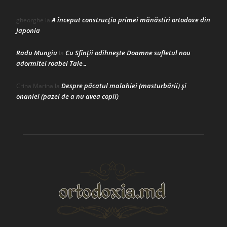
A început construcţia primei mănăstiri ortodoxe din
gheorghe
la
Japonia
Radu Mungiu
Cu Sfinții odihnește Doamne sufletul nou
la
adormitei roabei Tale…
Despre păcatul malahiei (masturbării) şi
Crina Marina
la
onaniei (pazei de a nu avea copii)