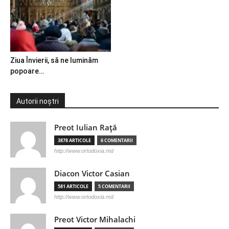
Ziua Învierii, să ne luminăm
popoare…
Autorii noștri
Preot Iulian Raţă
3878 ARTICOLE
6 COMENTARII
http://www.ortodoxia.md
Diacon Victor Casian
581 ARTICOLE
5 COMENTARII
http://www.ortodoxia.md
Preot Victor Mihalachi