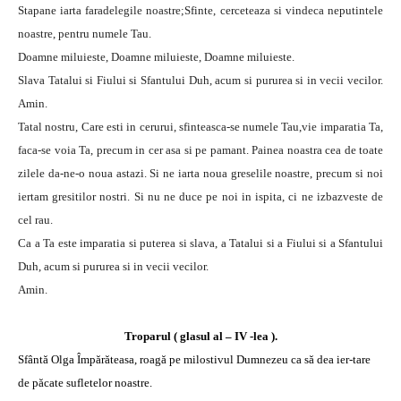
Stapane iarta faradelegile noastre;Sfinte, cerceteaza si vindeca neputintele
noastre, pentru numele Tau.
Doamne miluieste, Doamne miluieste, Doamne miluieste.
Slava Tatalui si Fiului si Sfantului Duh, acum si pururea si in vecii vecilor.
Amin.
Tatal nostru, Care esti in cerurui, sfinteasca-se numele Tau,vie imparatia Ta,
faca-se voia Ta, precum in cer asa si pe pamant. Painea noastra cea de toate
zilele da-ne-o noua astazi. Si ne iarta noua greselile noastre, precum si noi
iertam gresitilor nostri. Si nu ne duce pe noi in ispita, ci ne izbazveste de
cel rau.
Ca a Ta este imparatia si puterea si slava, a Tatalui si a Fiului si a Sfantului
Duh, acum si pururea si in vecii vecilor.
Amin.
Troparul ( glasul al – IV -lea ).
Sfântă Olga Împărăteasa, roagă pe milostivul Dumnezeu ca să dea ier-tare
de păcate sufletelor noastre.