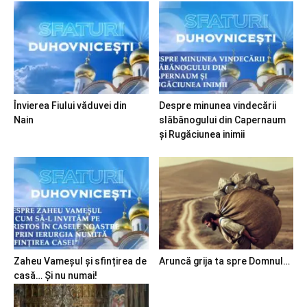
Învierea Fiului văduvei din
Despre minunea vindecării
Nain
slăbănogului din Capernaum
și Rugăciunea inimii
Zaheu Vameșul și sfințirea de
Aruncă grija ta spre Domnul…
casă… Și nu numai!