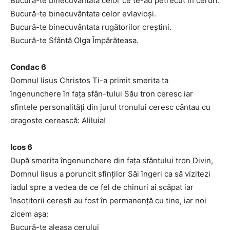
Bucură-te binecuvântata celor ce te-au petrecut în ceruri.
Bucură-te binecuvântata celor evlavioşi.
Bucură-te binecuvântata rugătorilor creştini.
Bucură-te Sfântă Olga Împărăteasa.
Condac 6
Domnul Iisus Christos Ti-a primit smerita ta
îngenunchere în faţa sfân-tului Său tron ceresc iar
sfintele personalităţi din jurul tronului ceresc cântau cu
dragoste cerească: Aliluia!
Icos 6
După smerita îngenunchere din faţa sfântului tron Divin,
Domnul Iisus a poruncit sfinţilor Săi îngeri ca să vizitezi
iadul spre a vedea de ce fel de chinuri ai scăpat iar
însoţitorii cereşti au fost în permanenţă cu tine, iar noi
zicem aşa:
Bucură-te aleasa cerului