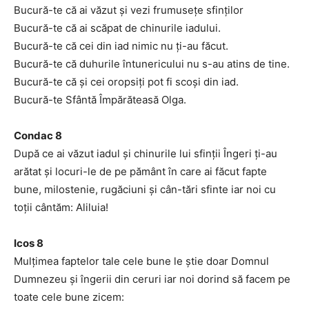
Bucură-te că ai văzut şi vezi frumuseţe sfinţilor
Bucură-te că ai scăpat de chinurile iadului.
Bucură-te că cei din iad nimic nu ţi-au făcut.
Bucură-te că duhurile întunericului nu s-au atins de tine.
Bucură-te că şi cei oropsiţi pot fi scoşi din iad.
Bucură-te Sfântă Împărăteasă Olga.
Condac 8
După ce ai văzut iadul şi chinurile lui sfinţii Îngeri ţi-au
arătat şi locuri-le de pe pământ în care ai făcut fapte
bune, milostenie, rugăciuni şi cân-tări sfinte iar noi cu
toţii cântăm: Aliluia!
Icos 8
Mulţimea faptelor tale cele bune le ştie doar Domnul
Dumnezeu şi îngerii din ceruri iar noi dorind să facem pe
toate cele bune zicem: