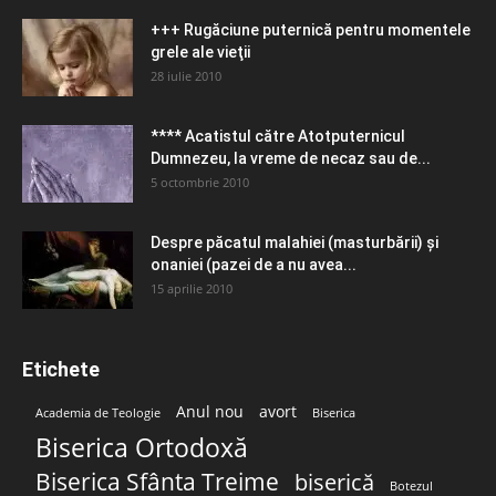
+++ Rugăciune puternică pentru momentele
grele ale vieţii
28 iulie 2010
**** Acatistul către Atotputernicul
Dumnezeu, la vreme de necaz sau de...
5 octombrie 2010
Despre păcatul malahiei (masturbării) şi
onaniei (pazei de a nu avea...
15 aprilie 2010
Etichete
Anul nou
avort
Academia de Teologie
Biserica
Biserica Ortodoxă
Biserica Sfânta Treime
biserică
Botezul