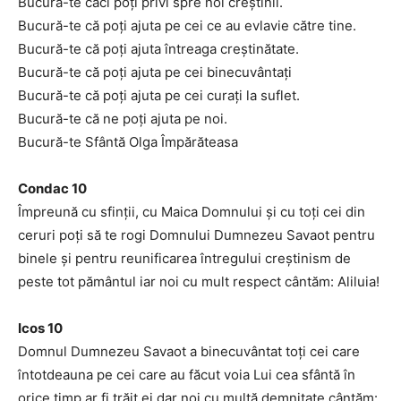
Bucură-te căci poţi privi spre noi creştinii.
Bucură-te că poţi ajuta pe cei ce au evlavie către tine.
Bucură-te că poţi ajuta întreaga creştinătate.
Bucură-te că poţi ajuta pe cei binecuvântaţi
Bucură-te că poţi ajuta pe cei curaţi la suflet.
Bucură-te că ne poţi ajuta pe noi.
Bucură-te Sfântă Olga Împărăteasa
Condac 10
Împreună cu sfinţii, cu Maica Domnului şi cu toţi cei din
ceruri poţi să te rogi Domnului Dumnezeu Savaot pentru
binele şi pentru reunificarea întregului creştinism de
peste tot pământul iar noi cu mult respect cântăm: Aliluia!
Icos 10
Domnul Dumnezeu Savaot a binecuvântat toţi cei care
întotdeauna pe cei care au făcut voia Lui cea sfântă în
orice timp ar fi trăit ei dar noi cu multă demnitate cântăm: