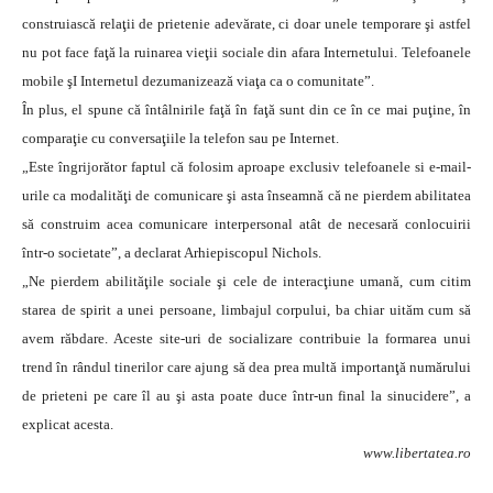
construiască relaţii de prietenie adevărate, ci doar unele temporare şi astfel
nu pot face faţă la ruinarea vieţii sociale din afara Internetului. Telefoanele
mobile şI Internetul dezumanizează viaţa ca o comunitate”.
În plus, el spune că întâlnirile faţă în faţă sunt din ce în ce mai puţine, în
comparaţie cu conversaţiile la telefon sau pe Internet.
„Este îngrijorător faptul că folosim aproape exclusiv telefoanele si e-mail-
urile ca modalităţi de comunicare şi asta înseamnă că ne pierdem abilitatea
să construim acea comunicare interpersonal atât de necesară conlocuirii
într-o societate”, a declarat Arhiepiscopul Nichols.
„Ne pierdem abilităţile sociale şi cele de interacţiune umană, cum citim
starea de spirit a unei persoane, limbajul corpului, ba chiar uităm cum să
avem răbdare. Aceste site-uri de socializare contribuie la formarea unui
trend în rândul tinerilor care ajung să dea prea multă importanţă numărului
de prieteni pe care îl au şi asta poate duce într-un final la sinucidere”, a
explicat acesta.
www.libertatea.ro