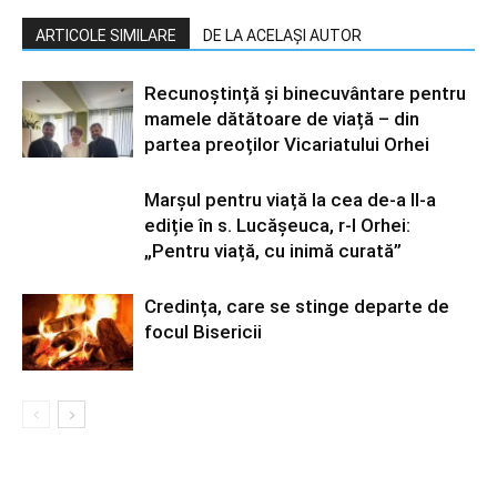
ARTICOLE SIMILARE
DE LA ACELAȘI AUTOR
Recunoștință și binecuvântare pentru
mamele dătătoare de viață – din
partea preoților Vicariatului Orhei
Marșul pentru viață la cea de-a II-a
ediție în s. Lucășeuca, r-l Orhei:
„Pentru viață, cu inimă curată”
Credința, care se stinge departe de
focul Bisericii