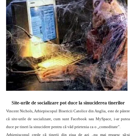
Site-urile de socializare pot duce la sinuciderea tinerilor
Vincent Nichols, Arhiepiscopul Bisericii Catolice din Anglia, este de părere
că site-urile de socializare, cum sunt Facebook sau MySpace, i-ar putea
duce pe tineri la sinucidere pentru că văd prietenia ca o „comoditate”.
Arhiepiscopul crede că tinerii din ziua de azi „nu mai reuşesc să-şi