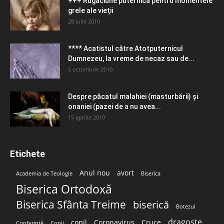
+++ Rugăciune puternică pentru momentele
grele ale vieţii
28 iulie 2010
**** Acatistul către Atotputernicul
Dumnezeu, la vreme de necaz sau de...
5 octombrie 2010
Despre păcatul malahiei (masturbării) şi
onaniei (pazei de a nu avea...
15 aprilie 2010
Etichete
Anul nou
avort
Academia de Teologie
Biserica
Biserica Ortodoxă
Biserica Sfânta Treime
biserică
Botezul
dragoste
copil
Coronavirus
Cruce
Conferință
Copii