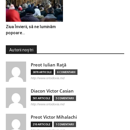
Ziua Învierii, să ne luminăm
popoare…
Autorii noștri
Preot Iulian Raţă
3878 ARTICOLE
6 COMENTARII
http://www.ortodoxia.md
Diacon Victor Casian
581 ARTICOLE
5 COMENTARII
http://www.ortodoxia.md
Preot Victor Mihalachi
210 ARTICOLE
1 COMENTARII