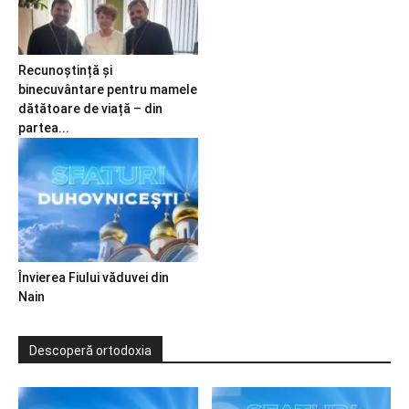
Recunoștință și
binecuvântare pentru mamele
dătătoare de viață – din
partea...
Învierea Fiului văduvei din
Nain
Descoperă ortodoxia