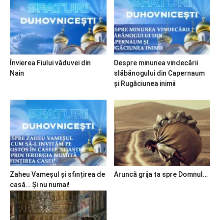
Învierea Fiului văduvei din
Despre minunea vindecării
Nain
slăbănogului din Capernaum
și Rugăciunea inimii
Zaheu Vameșul și sfințirea de
Aruncă grija ta spre Domnul…
casă… Și nu numai!