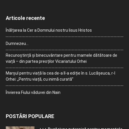
Articole recente
Înălțarea la Cer a Domnului nostru Iisus Hristos
Dumnezeu…
Recunoștință și binecuvântare pentru mamele dătătoare de
viață – din partea preoților Vicariatului Orhei
Marșul pentru viață la cea de-a II-a ediție în s. Lucășeuca, r-l
Orhei: „Pentru viață, cu inimă curată”
Învierea Fiului văduvei din Nain
POSTĂRI POPULARE