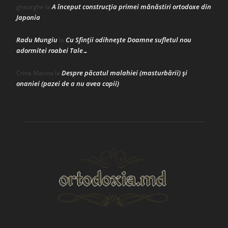
A început construcţia primei mănăstiri ortodoxe din
gheorghe
la
Japonia
Radu Mungiu
Cu Sfinții odihnește Doamne sufletul nou
la
adormitei roabei Tale…
Despre păcatul malahiei (masturbării) şi
Crina Marina
la
onaniei (pazei de a nu avea copii)