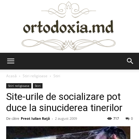
Ortodoxia.md
Acasă
Stiri religioase
Stiri
Stiri religioase
Stiri
Site-urile de socializare pot
duce la sinuciderea tinerilor
De către
Preot Iulian Raţă
-
2 august 2009
717
0