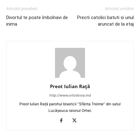
Articolul precedent
Articolul următor
Divortul te poate îmbolnavi de
Preoti catolici batuti si unul
inima
aruncat de la etaj
Preot Iulian Raţă
http://www.ortodoxia.md
Preot Iulian Rață parohul bisericii ”Sfânta Treime” din satul
Lucășeuca raionul Orhei.