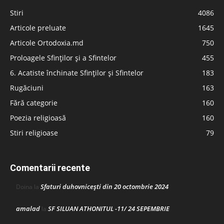
Stiri
4086
Articole preluate
1645
Articole Ortodoxia.md
750
Proloagele Sfinților și a Sfintelor
455
6. Acatiste închinate Sfinților și Sfintelor
183
Rugăciuni
163
Fără categorie
160
Poezia religioasă
160
Stiri religioase
79
Comentarii recente
Sfaturi duhovnicești din 20 octombrie 2024
Doina
la
amalad
SF SILUAN ATHONITUL -11/ 24 SEPEMBRIE
la