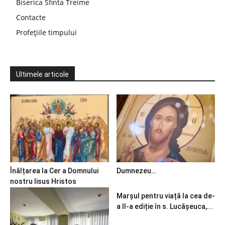
Biserica Sfinta Treime
Contacte
Profețiile timpului
Ultimele articole
Înălțarea la Cer a Domnului
Dumnezeu…
nostru Iisus Hristos
Marșul pentru viață la cea de-
a II-a ediție în s. Lucășeuca,...