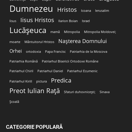
Dumnezeu
Hristos
Icoana
Ierusalim
Iisus Hristos
Iisus
Ilarion Boian
Israel
Lucășeuca
mamă
Mitropolia
Mitropolia Moldovei;
Nașterea Domnului
moarte
Mântuitorul Hristos
Orhei
ortodoxia
Papa Francisc
Patriarhia de la Moscova
Patriarhia Română
Patriarhul Bisericii Ortodoxe Române
Patriarhul Chiril
Patriarhul Daniel
Patriarhul Ecumenic
Predica
Patriarhul Kirill
pictura
Preot Iulian Rață
Sfaturi duhovnicești;
Sinaxa
Școală
CATEGORIE POPULARĂ