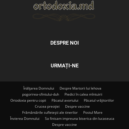
DESPRE NOI
URMAȚI-NE
Înălțarea Domnului
Despre Martorii lui Iehova
pogorirea-sfintului-duh
Piedici în calea mîntuirii
Ortodoxia pentru copii
Păcatul avortului
Păcatul vrăjitoriilor
Crucea preoției
Despre vaccine
Frământările sufletești ale tinerilor
Postul Mare
Învierea Domnului
Sa finisam impreuna biserica din lucaseuca
Despre vaccine