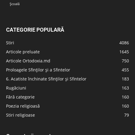
Școală
CATEGORIE POPULARĂ
Stiri
4086
Articole preluate
1645
Articole Ortodoxia.md
750
Proloagele Sfinților și a Sfintelor
455
6. Acatiste închinate Sfinților și Sfintelor
183
Rugăciuni
163
Fără categorie
160
Poezia religioasă
160
Stiri religioase
79