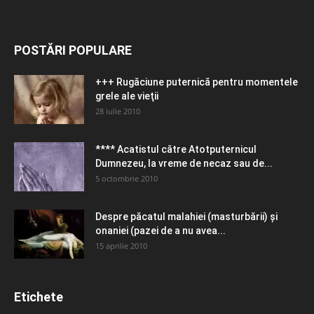
POSTĂRI POPULARE
+++ Rugăciune puternică pentru momentele
grele ale vieţii
28 iulie 2010
**** Acatistul către Atotputernicul
Dumnezeu, la vreme de necaz sau de...
5 octombrie 2010
Despre păcatul malahiei (masturbării) şi
onaniei (pazei de a nu avea...
15 aprilie 2010
Etichete