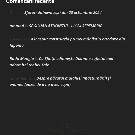
Comentarii recente
Sfaturi duhovnicești din 20 octombrie 2024
Doina
la
amalad
SF SILUAN ATHONITUL -11/ 24 SEPEMBRIE
la
A început construcţia primei mănăstiri ortodoxe din
gheorghe
la
Japonia
Radu Mungiu
Cu Sfinții odihnește Doamne sufletul nou
la
adormitei roabei Tale…
Despre păcatul malahiei (masturbării) şi
Crina Marina
la
onaniei (pazei de a nu avea copii)