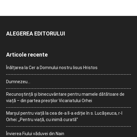
ALEGEREA EDITORULUI
Articole recente
Înălțarea la Cer a Domnului nostru Iisus Hristos
Dumnezeu…
Recunoștință și binecuvântare pentru mamele dătătoare de
viață – din partea preoților Vicariatului Orhei
Marșul pentru viață la cea de-a II-a ediție în s. Lucășeuca, r-l
Orhei: „Pentru viață, cu inimă curată”
Învierea Fiului văduvei din Nain