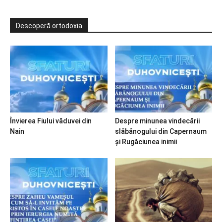
Descoperă ortodoxia
Învierea Fiului văduvei din
Despre minunea vindecării
Nain
slăbănogului din Capernaum
și Rugăciunea inimii