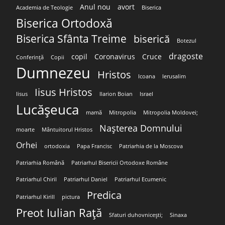
Anul nou
avort
Academia de Teologie
Biserica
Biserica Ortodoxă
Biserica Sfânta Treime
biserică
Botezul
dragoste
copil
Coronavirus
Cruce
Conferință
Copii
Dumnezeu
Hristos
Icoana
Ierusalim
Iisus Hristos
Iisus
Ilarion Boian
Israel
Lucășeuca
mamă
Mitropolia
Mitropolia Moldovei;
Nașterea Domnului
moarte
Mântuitorul Hristos
Orhei
ortodoxia
Papa Francisc
Patriarhia de la Moscova
Patriarhia Română
Patriarhul Bisericii Ortodoxe Române
Patriarhul Chiril
Patriarhul Daniel
Patriarhul Ecumenic
Predica
Patriarhul Kirill
pictura
Preot Iulian Rață
Sfaturi duhovnicești;
Sinaxa