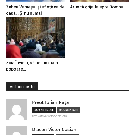
Zaheu Vameșul și sfințirea de
Aruncă grija ta spre Domnul…
casă… Și nu numai!
Ziua Învierii, să ne luminăm
popoare…
Autorii noștri
Preot Iulian Raţă
3878 ARTICOLE
6 COMENTARII
http://www.ortodoxia.md
Diacon Victor Casian