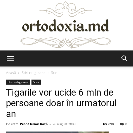
Ortodoxia.md
Acasă
Stiri religioase
Stiri
Stiri religioase
Stiri
Tigarile vor ucide 6 mln de
persoane doar în urmatorul
an
De către
Preot Iulian Raţă
-
26 august 2009
890
0