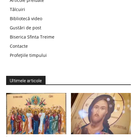
Articole preluate
Tâlcuiri
Bibliotecă video
Gustări de post
Biserica Sfinta Treime
Contacte
Profețiile timpului
Ultimele articole