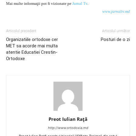
Mai multe informaţii pot fi vizionate pe
Jurnal Tv
.
www.jurnaltv.md
Articolul precedent
Articolul următor
Organizatiile ortodoxe cer
Posturi de o zi
MET sa acorde mai multa
atentie Educatiei Crestin-
Ortodoxe
Preot Iulian Raţă
http://www.ortodoxia.md