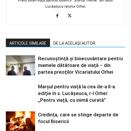
Preot Iulian Rață parohul bisericii ”Sfânta Treime” din satul
Lucășeuca raionul Orhei.
ARTICOLE SIMILARE
DE LA ACELAȘI AUTOR
Recunoștință și binecuvântare pentru
mamele dătătoare de viață – din
partea preoților Vicariatului Orhei
Marșul pentru viață la cea de-a II-a
ediție în s. Lucășeuca, r-l Orhei:
„Pentru viață, cu inimă curată”
Credința, care se stinge departe de
focul Bisericii