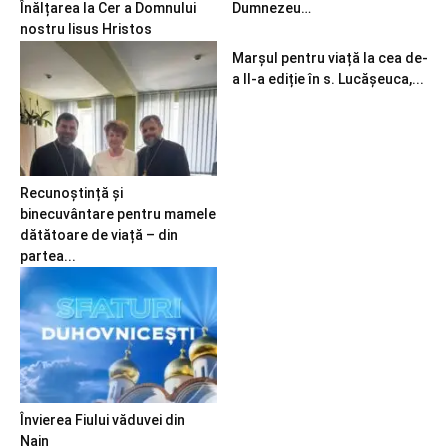
Înălțarea la Cer a Domnului
Dumnezeu…
nostru Iisus Hristos
Marșul pentru viață la cea de-
a II-a ediție în s. Lucășeuca,...
Recunoștință și
binecuvântare pentru mamele
dătătoare de viață – din
partea...
Învierea Fiului văduvei din
Nain