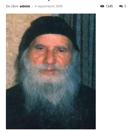
De către
admin
-
4 septembrie 2009
1245
0