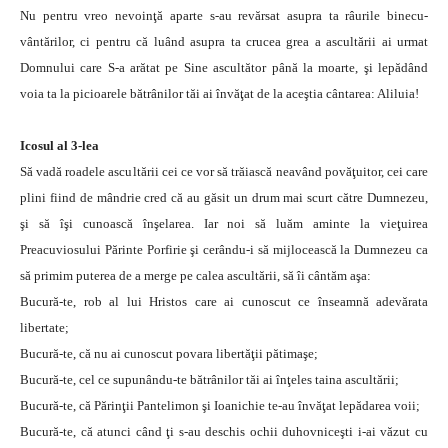
Nu pentru vreo nevoinţă aparte s-au revărsat asupra ta râurile binecu-
vântărilor, ci pentru că luând asupra ta crucea grea a ascultării ai urmat
Domnului care S-a arătat pe Sine ascultător până la moarte, şi lepădând
voia ta la picioarele bătrânilor tăi ai învăţat de la aceştia cântarea: Aliluia!
Icosul al 3-lea
Să vadă roadele ascultării cei ce vor să trăiască neavând povăţuitor, cei care
plini fiind de mândrie cred că au găsit un drum mai scurt către Dumnezeu,
şi să îşi cunoască înşelarea. Iar noi să luăm aminte la vieţuirea
Preacuviosului Părinte Porfirie şi cerându-i să mijlocească la Dumnezeu ca
să primim puterea de a merge pe calea ascultării, să îi cântăm aşa:
Bucură-te, rob al lui Hristos care ai cunoscut ce înseamnă adevărata
libertate;
Bucură-te, că nu ai cunoscut povara libertăţii pătimaşe;
Bucură-te, cel ce supunându-te bătrânilor tăi ai înţeles taina ascultării;
Bucură-te, că Părinţii Pantelimon şi Ioanichie te-au învăţat lepădarea voii;
Bucură-te, că atunci când ţi s-au deschis ochii duhovniceşti i-ai văzut cu