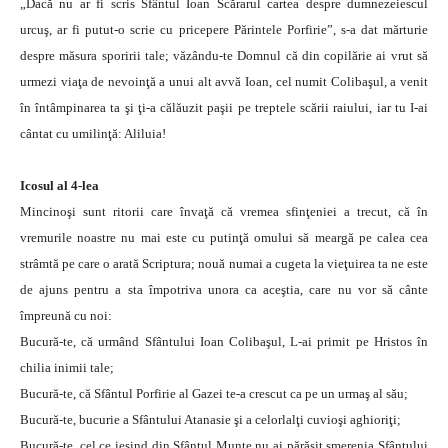
„Dacă nu ar fi scris Sfântul Ioan Scărarul cartea despre dumnezeiescul
urcuş, ar fi putut-o scrie cu pricepere Părintele Porfirie”, s-a dat mărturie
despre măsura sporirii tale; văzându-te Domnul că din copilărie ai vrut să
urmezi viaţa de nevoinţă a unui alt avvă Ioan, cel numit Colibaşul, a venit
în întâmpinarea ta şi ţi-a călăuzit paşii pe treptele scării raiului, iar tu I-ai
cântat cu umilinţă: Aliluia!
Icosul al 4-lea
Mincinoşi sunt ritorii care învaţă că vremea sfinţeniei a trecut, că în
vremurile noastre nu mai este cu putinţă omului să meargă pe calea cea
strâmtă pe care o arată Scriptura; nouă numai a cugeta la vieţuirea ta ne este
de ajuns pentru a sta împotriva unora ca aceştia, care nu vor să cânte
împreună cu noi:
Bucură-te, că urmând Sfântului Ioan Colibaşul, L-ai primit pe Hristos în
chilia inimii tale;
Bucură-te, că Sfântul Porfirie al Gazei te-a crescut ca pe un urmaş al său;
Bucură-te, bucurie a Sfântului Atanasie şi a celorlalţi cuvioşi aghioriţi;
Bucură-te, cel ce ieşind din Sfântul Munte nu ai părăsit smerenia Sfântului