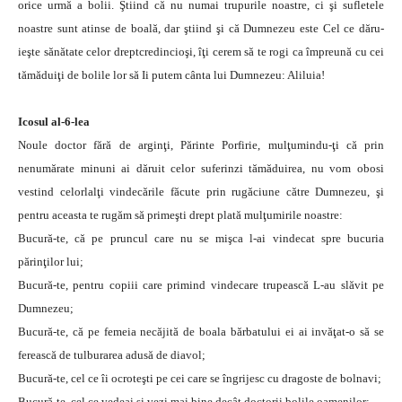
orice urmă a bolii. Ştiind că nu numai trupurile noastre, ci şi sufletele
noastre sunt atinse de boală, dar ştiind şi că Dumnezeu este Cel ce dăru-
ieşte sănătate celor dreptcredincioşi, îţi cerem să te rogi ca împreună cu cei
tămăduiţi de bolile lor să Ii putem cânta lui Dumnezeu: Aliluia!
Icosul al-6-lea
Noule doctor fără de arginţi, Părinte Porfirie, mulţumindu-ţi că prin
nenumărate minuni ai dăruit celor suferinzi tămăduirea, nu vom obosi
vestind celorlalţi vindecările făcute prin rugăciune către Dumnezeu, şi
pentru aceasta te rugăm să primeşti drept plată mulţumirile noastre:
Bucură-te, că pe pruncul care nu se mişca l-ai vindecat spre bucuria
părinţilor lui;
Bucură-te, pentru copiii care primind vindecare trupească L-au slăvit pe
Dumnezeu;
Bucură-te, că pe femeia necăjită de boala bărbatului ei ai invăţat-o să se
ferească de tulburarea adusă de diavol;
Bucură-te, cel ce îi ocroteşti pe cei care se îngrijesc cu dragoste de bolnavi;
Bucură-te, cel ce vedeai şi vezi mai bine decât doctorii bolile oamenilor;