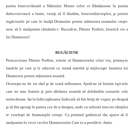
pustia binecuvântată a Sfântului Munte celor ce flămânzeau în pustia
duhovnicească a lumii, veniţi să îl lăudăm, binecredincioşilor, şi pentru
rugăciunile pe care le înalţă Domnului pentru mântuirea neamului creşti-
nesc să îi mulţumim cântându-i: Bucură-te, Părinte Porfirie, biserică vie a
lui Dumnezeu!
RUGĂCIUNE
Preacuvioase Părinte Porfirie, robule al Dumnezeului celui viu, primeş-te
laudele pe care ţi le aducem cu inimă smerită şi mijloceşte înaintea lui
Dumnezeu pentru mântuirea noastră.
Ocroteşte-ne de tot răul şi de toată tulburarea. Ajută-ne să biruim ispi-tele
care ne stau înainte şi prin răbdarea noastră să dobândim cununile cele
netrecătoare. Iar la înfricoşătoarea Judecată să fim feriţi de veşnic pe-deapsă
şi să fim aşezaţi în partea cea de-a dreapta, unde cu soborul tutu-ror sfinţilor
te veseleşti de frumuseţile cereşti. Ca primind grabnicul tău ajutor să îi
mulţumim în vecii vecilor Dumnezeului Care te-a proslăvit. Amin.