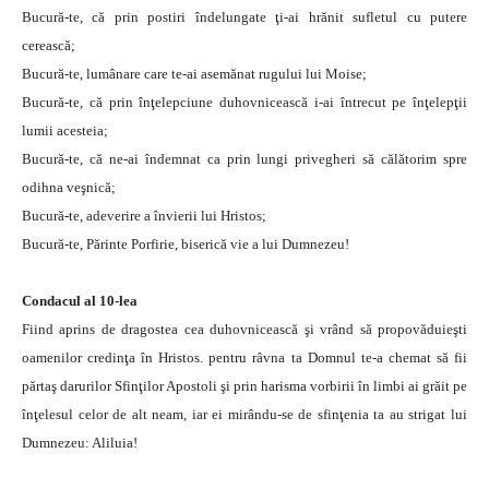
Bucură-te, că prin postiri îndelungate ţi-ai hrănit sufletul cu putere
cerească;
Bucură-te, lumânare care te-ai asemănat rugului lui Moise;
Bucură-te, că prin înţelepciune duhovnicească i-ai întrecut pe înţelepţii
lumii acesteia;
Bucură-te, că ne-ai îndemnat ca prin lungi privegheri să călătorim spre
odihna veşnică;
Bucură-te, adeverire a învierii lui Hristos;
Bucură-te, Părinte Porfirie, biserică vie a lui Dumnezeu!
Condacul al 10-lea
Fiind aprins de dragostea cea duhovnicească şi vrând să propovăduieşti
oamenilor credinţa în Hristos. pentru râvna ta Domnul te-a chemat să fii
părtaş darurilor Sfinţilor Apostoli şi prin harisma vorbirii în limbi ai grăit pe
înţelesul celor de alt neam, iar ei mirându-se de sfinţenia ta au strigat lui
Dumnezeu: Aliluia!