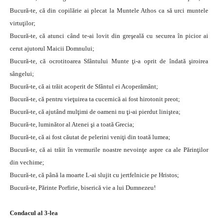
Bucură-te, că din copilărie ai plecat la Muntele Athos ca să urci muntele
virtuţilor;
Bucură-te, că atunci când te-ai lovit din greşeală cu securea în picior ai
cerut ajutorul Maicii Domnului;
Bucură-te, că ocrotitoarea Sfântului Munte ţi-a oprit de îndată şiroirea
sângelui;
Bucură-te, că ai trăit acoperit de Sfântul ei Acoperământ;
Bucură-te, că pentru vieţuirea ta cucernică ai fost hirotonit preot;
Bucură-te, că ajutând mulţimi de oameni nu ţi-ai pierdut liniştea;
Bucură-te, luminător al Atenei şi a toată Grecia;
Bucură-te, că ai fost căutat de pelerini veniţi din toată lumea;
Bucură-te, că ai trăit în vremurile noastre nevoinţe aspre ca ale Părinţilor
din vechime;
Bucură-te, că până la moarte L-ai slujit cu jertfelnicie pe Hristos;
Bucură-te, Părinte Porfirie, biserică vie a lui Dumnezeu!
Condacul al 3-lea