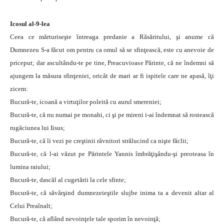
Icosul al-9-lea
Ceea ce mărturiseşte întreaga predanie a Răsăritului, şi anume că
Dumnezeu S-a făcut om pentru ca omul să se sfinţească, este cu anevoie de
priceput; dar ascultându-te pe tine, Preacuvioase Părinte, că ne îndemni să
ajungem la măsura sfinţeniei, oricât de mari ar fi ispitele care ne apasă, îţi
zicem:
Bucură-te, icoană a virtuţilor poleită cu aurul smereniei;
Bucură-te, că nu numai pe monahi, ci şi pe mireni i-ai îndemnat să rostească
rugăciunea lui Iisus;
Bucură-te, că îi vezi pe creştinii râvnitori strălucind ca nişte făclii;
Bucură-te, că l-ai văzut pe Părintele Yannis îmbrăţişându-şi preoteasa în
lumina raiului;
Bucură-te, dascăl al cugetării la cele sfinte;
Bucură-te, că săvârşind dumnezeieştile slujbe inima ta a devenit altar al
Celui Preaînalt;
Bucură-te, că aflând nevoinţele tale sporim în nevoinţă;