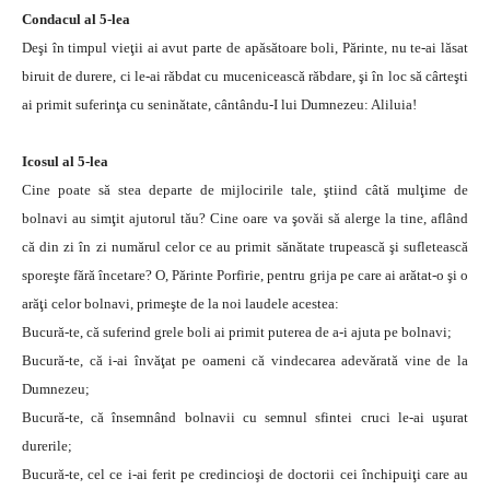
Condacul al 5-lea
Deşi în timpul vieţii ai avut parte de apăsătoare boli, Părinte, nu te-ai lăsat
biruit de durere, ci le-ai răbdat cu mucenicească răbdare, şi în loc să cârteşti
ai primit suferinţa cu seninătate, cântându-I lui Dumnezeu: Aliluia!
Icosul al 5-lea
Cine poate să stea departe de mijlocirile tale, ştiind câtă mulţime de
bolnavi au simţit ajutorul tău? Cine oare va şovăi să alerge la tine, aflând
că din zi în zi numărul celor ce au primit sănătate trupească şi sufletească
sporeşte fără încetare? O, Părinte Porfirie, pentru grija pe care ai arătat-o şi o
arăţi celor bolnavi, primeşte de la noi laudele acestea:
Bucură-te, că suferind grele boli ai primit puterea de a-i ajuta pe bolnavi;
Bucură-te, că i-ai învăţat pe oameni că vindecarea adevărată vine de la
Dumnezeu;
Bucură-te, că însemnând bolnavii cu semnul sfintei cruci le-ai uşurat
durerile;
Bucură-te, cel ce i-ai ferit pe credincioşi de doctorii cei închipuiţi care au