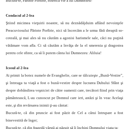
Bucură-te, Părinte Porfirie, biserică vie a lui Dumnezeu!
Condacul al 2-lea
Ştiind micimea vieţuirii noastre, să nu deznădăjduim aflând nevoinţele
Preacuviosului Părinte Porfirie, nici să încercăm a le urma fără dreaptă so-
coteală, şi mai ales să nu căutăm a agonisi harismele sale, căci nu puţină
vătămare vom afla. Ci să căutăm a învăţa de la el smerenia şi dragostea
pentru cele sfinte, ca să îi putem cânta lui Dumnezeu: Aliluia!
Icosul al 2-lea
Ai primit la botez numele de Evanghelie, care se tâlcuieşte „Bună-Vestire”,
şi întreaga ta viaţă a fost o bună-vestire despre lucrarea Duhului Sfânt şi
despre dobândirea veşniciei de către oamenii care, trecători fiind prin viaţa
pământească, L-au cunoscut pe Domnul care ieri, astăzi şi în veac Acelaşi
este, şi din revărsarea inimii ţi-au cântat:
Bucură-te, că din pruncie ai fost păzit de Cel a cărui întrupare a fost
binevestită de înger;
Bucură-te, că din fragedă vârstă ai năzuit să îi închini Domnului viaţa ta;