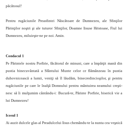
păcătosul!
Pentru rugăciunile Preasfintei Născătoare de Dumnezeu, ale Sfinţilor
Părinţilor noştri şi ale tuturor Sfinţilor, Doamne Iisuse Hristoase, Fiul lui
Dumnezeu, miluieşte-ne pe noi. Amin.
Condacul 1
Pe Părintele nostru Porfirie, făcătorul de minuni, care a împărţit mană din
pustia binecuvântată a Sfântului Munte celor ce flămânzeau în pustia
duhovnicească a lumii, veniţi să îl lăudăm, binecredincioşilor, şi pentru
rugăciunile pe care le înalţă Domnului pentru mântuirea neamului creşti-
nesc să îi mulţumim cântându-i: Bucură-te, Părinte Porfirie, biserică vie a
lui Dumnezeu!
Icosul 1
Ai auzit dulcele glas al Preadulcelui Iisus chemându-te la nunta cea veşnică