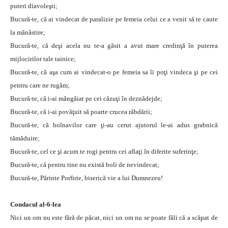
puteri diavoleşti;
Bucură-te, că ai vindecat de paralizie pe femeia celui ce a venit să te caute
la mănăstire;
Bucură-te, că deşi acela nu te-a găsit a avut mare credinţă în puterea
mijlocirilor tale tainice;
Bucură-te, că aşa cum ai vindecat-o pe femeia sa îi poţi vindeca şi pe cei
pentru care ne rugăm;
Bucură-te, că i-ai mângâiat pe cei căzuţi în deznădejde;
Bucură-te, că i-ai povăţuit să poarte crucea răbdării;
Bucură-te, că bolnavilor care ţi-au cerut ajutorul le-ai adus grabnică
tămăduire;
Bucură-te, cel ce şi acum te rogi pentru cei aflaţi în diferite suferinţe;
Bucură-te, că pentru tine nu există boli de nevindecat;
Bucură-te, Părinte Porfirie, biserică vie a lui Dumnezeu!
Condacul al-6-lea
Nici un om nu este fără de păcat, nici un om nu se poate făli că a scăpat de