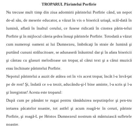
TROPARUL Părintelui Porfirie
Nu trecuse mult timp din ziua adormirii părintelui Porfirie când, un nepot
de-al său, de meserie educator, a văzut în vis o biserică uriaşă, scăl-dată în
lumină, aflată în înaltul cerului, ce fusese ridicată în cinstea părin-telui
Porfirie şi în mijlocul căreia şedea însuşi părintele Porfirie. Totodată a văzut
cum numeroşi oameni ai lui Dumnezeu, îmbrăcaţi în straie de lumină şi
purtând cununi strălucitoare, se adunaseră înăuntrul dar şi în afara bisericii
şi cântau cu glasuri melodioase un tropar, al cărui text şi a cărui muzică
erau închinate părintelui Porfirie.
Nepotul părintelui a auzit de atâtea ori în vis acest tropar, încât l-a învă-ţat
pe de rost! Şi, îndată ce s-a trezit, aducându-şi-l bine aminte, l-a scris şi l-a
şi înregistrat! Acesta este troparul:
După cum pe pământ te rugai pentru tămăduirea neputinţelor şi pen-tru
iertarea păcatelor noastre, tot astfel şi acum roagă-te în ceruri, părinte
Porfirie, şi roagă-L pe Hristos Dumnezeul nostrum să mântuiască sufletele
noastre.