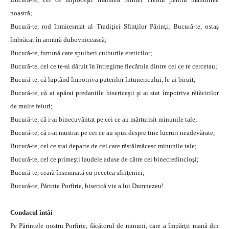
noastră;
Bucură-te, rod înmiresmat al Tradiţiei Sfinţilor Părinţi; Bucurâ-te, ostaş
îmbrăcat în armură duhovnicească;
Bucură-te, furtună care spulberi cuiburile ereticilor;
Bucură-te, cel ce te-ai dăruit în întregime fiecăruia dintre cei ce te cercetau;
Bucură-te, că luptând împotriva puterilor întunericului, le-ai biruit;
Bucură-te, că ai apărat predaniile bisericeşti şi ai stat împotriva rătăcirilor
de multe feluri;
Bucură-te, că i-ai binecuvântat pe cei ce au mărturisit minunile tale;
Bucură-te, că i-ai mustrat pe cei ce au spus despre tine lucruri neadevărate;
Bucură-te, cel ce stai departe de cei care răstălmăcesc minunile tale;
Bucură-te, cel ce primeşti laudele aduse de către cei binecredincioşi;
Bucură-te, ceară însemnată cu pecetea sfinţeniei;
Bucură-te, Părinte Porfirie, biserică vie a lui Dumnezeu!
Condacul întâi
Pe Părintele nostru Porfirie, făcătorul de minuni, care a împărţit mană din