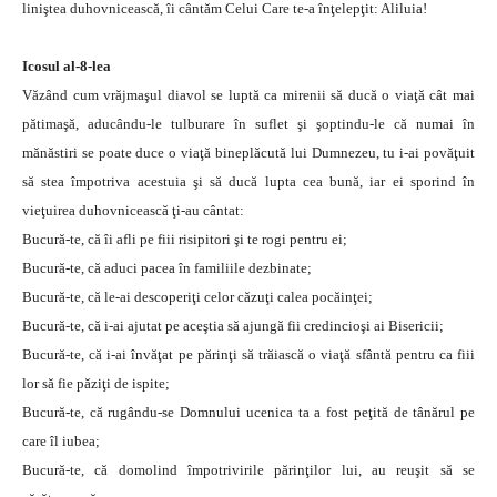
liniştea duhovnicească, îi cântăm Celui Care te-a înţelepţit: Aliluia!
Icosul al-8-lea
Văzând cum vrăjmaşul diavol se luptă ca mirenii să ducă o viaţă cât mai
pătimaşă, aducându-le tulburare în suflet şi şoptindu-le că numai în
mănăstiri se poate duce o viaţă bineplăcută lui Dumnezeu, tu i-ai povăţuit
să stea împotriva acestuia şi să ducă lupta cea bună, iar ei sporind în
vieţuirea duhovnicească ţi-au cântat:
Bucură-te, că îi afli pe fiii risipitori şi te rogi pentru ei;
Bucură-te, că aduci pacea în familiile dezbinate;
Bucură-te, că le-ai descoperiţi celor căzuţi calea pocăinţei;
Bucură-te, că i-ai ajutat pe aceştia să ajungă fii credincioşi ai Bisericii;
Bucură-te, că i-ai învăţat pe părinţi să trăiască o viaţă sfântă pentru ca fiii
lor să fie păziţi de ispite;
Bucură-te, că rugându-se Domnului ucenica ta a fost peţită de tânărul pe
care îl iubea;
Bucură-te, că domolind împotrivirile părinţilor lui, au reuşit să se