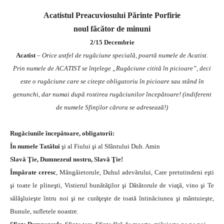
Acatistul Preacuviosului Părinte Porfirie
noul făcător de minuni
2/15 Decembrie
Acatist
–
Orice astfel de rugăciune specială, poartă numele de Acatist.
Prin numele de ACATIST se înţelege „Rugăciune citită în picioare”, deci
este o rugăciune care se citeşte obligatoriu în picioare sau stând în
genunchi, dar numai după rostirea rugăciunilor începătoare! (indiferent
de numele Sfinţilor cărora se adresează!)
Rugăciunile începătoare, obligatorii:
În numele Tatălui
şi al Fiului şi al Sfântului Duh. Amin
Slavă Ţie, Dumnezeul nostru, Slavă Ţie!
Împărate ceresc
, Mângâietorule, Duhul adevărului, Care pretutindeni eşti
şi toate le plineşti, Vistierul bunătăţilor şi Dătătorule de viaţă, vino şi Te
sălăşluieşte întru noi şi ne curăţeşte de toată întinăciunea şi mântuieşte,
Bunule, sufletele noastre.