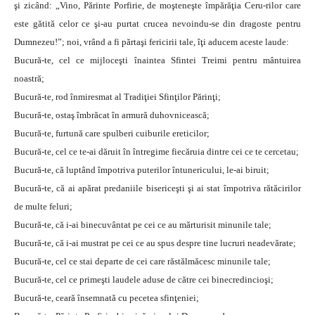
şi zicând: „Vino, Părinte Porfirie, de moşteneşte împărăţia Ceru-rilor care
este gătită celor ce şi-au purtat crucea nevoindu-se din dragoste pentru
Dumnezeu!”; noi, vrând a fi părtaşi fericirii tale, îţi aducem aceste laude:
Bucură-te, cel ce mijloceşti înaintea Sfintei Treimi pentru mântuirea
noastră;
Bucură-te, rod înmiresmat al Tradiţiei Sfinţilor Părinţi;
Bucură-te, ostaş îmbrăcat în armură duhovnicească;
Bucură-te, furtună care spulberi cuiburile ereticilor;
Bucură-te, cel ce te-ai dăruit în întregime fiecăruia dintre cei ce te cercetau;
Bucură-te, că luptând împotriva puterilor întunericului, le-ai biruit;
Bucură-te, că ai apărat predaniile bisericeşti şi ai stat împotriva rătăcirilor
de multe feluri;
Bucură-te, că i-ai binecuvântat pe cei ce au mărturisit minunile tale;
Bucură-te, că i-ai mustrat pe cei ce au spus despre tine lucruri neadevărate;
Bucură-te, cel ce stai departe de cei care răstălmăcesc minunile tale;
Bucură-te, cel ce primeşti laudele aduse de către cei binecredincioşi;
Bucură-te, ceară însemnată cu pecetea sfinţeniei;