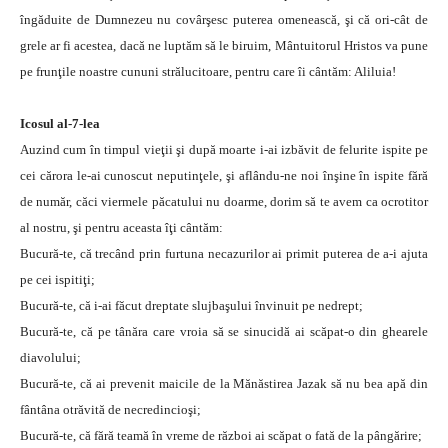
îngăduite de Dumnezeu nu covârşesc puterea omenească, şi că ori-cât de
grele ar fi acestea, dacă ne luptăm să le biruim, Mântuitorul Hristos va pune
pe frunţile noastre cununi strălucitoare, pentru care îi cântăm: Aliluia!
Icosul al-7-lea
Auzind cum în timpul vieţii şi după moarte i-ai izbăvit de felurite ispite pe
cei cărora le-ai cunoscut neputinţele, şi aflându-ne noi înşine în ispite fără
de număr, căci viermele păcatului nu doarme, dorim să te avem ca ocrotitor
al nostru, şi pentru aceasta îţi cântăm:
Bucură-te, că trecând prin furtuna necazurilor ai primit puterea de a-i ajuta
pe cei ispitiţi;
Bucură-te, că i-ai făcut dreptate slujbaşului învinuit pe nedrept;
Bucură-te, că pe tânăra care vroia să se sinucidă ai scăpat-o din ghearele
diavolului;
Bucură-te, că ai prevenit maicile de la Mănăstirea Jazak să nu bea apă din
fântâna otrăvită de necredincioşi;
Bucură-te, că fără teamă în vreme de război ai scăpat o fată de la pângărire;