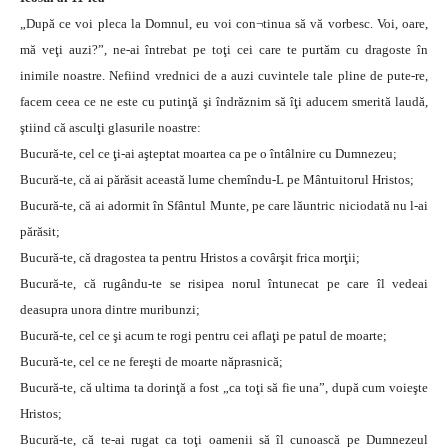
„După ce voi pleca la Domnul, eu voi con¬tinua să vă vorbesc. Voi, oare,
mă veţi auzi?”, ne-ai întrebat pe toţi cei care te purtăm cu dragoste în
inimile noastre. Nefiind vrednici de a auzi cuvintele tale pline de pute-re,
facem ceea ce ne este cu putinţă şi îndrăznim să îţi aducem smerită laudă,
ştiind că asculţi glasurile noastre:
Bucură-te, cel ce ţi-ai aşteptat moartea ca pe o întâlnire cu Dumnezeu;
Bucură-te, că ai părăsit această lume chemîndu-L pe Mântuitorul Hristos;
Bucură-te, că ai adormit în Sfântul Munte, pe care lăuntric niciodată nu l-ai
părăsit;
Bucură-te, că dragostea ta pentru Hristos a covârşit frica morţii;
Bucură-te, că rugându-te se risipea norul întunecat pe care îl vedeai
deasupra unora dintre muribunzi;
Bucură-te, cel ce şi acum te rogi pentru cei aflaţi pe patul de moarte;
Bucură-te, cel ce ne fereşti de moarte năprasnică;
Bucură-te, că ultima ta dorinţă a fost „ca toţi să fie una”, după cum voieşte
Hristos;
Bucură-te, că te-ai rugat ca toţi oamenii să îl cunoască pe Dumnezeul