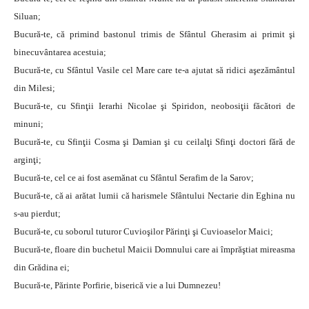
Siluan;
Bucură-te, că primind bastonul trimis de Sfântul Gherasim ai primit şi
binecuvântarea acestuia;
Bucură-te, cu Sfântul Vasile cel Mare care te-a ajutat să ridici aşezământul
din Milesi;
Bucură-te, cu Sfinţii Ierarhi Nicolae şi Spiridon, neobosiţii făcători de
minuni;
Bucură-te, cu Sfinţii Cosma şi Damian şi cu ceilalţi Sfinţi doctori fără de
arginţi;
Bucură-te, cel ce ai fost asemănat cu Sfântul Serafim de la Sarov;
Bucură-te, că ai arătat lumii că harismele Sfântului Nectarie din Eghina nu
s-au pierdut;
Bucură-te, cu soborul tuturor Cuvioşilor Părinţi şi Cuvioaselor Maici;
Bucură-te, floare din buchetul Maicii Domnului care ai împrăştiat mireasma
din Grădina ei;
Bucură-te, Părinte Porfirie, biserică vie a lui Dumnezeu!