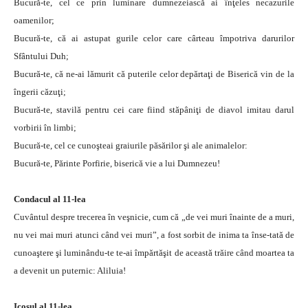
Bucură-te, cel ce prin luminare dumnezeiască ai înţeles necazurile
oamenilor;
Bucură-te, că ai astupat gurile celor care cârteau împotriva darurilor
Sfântului Duh;
Bucură-te, că ne-ai lămurit că puterile celor depărtaţi de Biserică vin de la
îngerii căzuţi;
Bucură-te, stavilă pentru cei care fiind stăpâniţi de diavol imitau darul
vorbirii în limbi;
Bucură-te, cel ce cunoşteai graiurile păsărilor şi ale animalelor:
Bucură-te, Părinte Porfirie, biserică vie a lui Dumnezeu!
Condacul al 11-lea
Cuvântul despre trecerea în veşnicie, cum că „de vei muri înainte de a muri,
nu vei mai muri atunci când vei muri”, a fost sorbit de inima ta înse-tată de
cunoaştere şi luminându-te te-ai împărtăşit de această trăire când moartea ta
a devenit un puternic: Aliluia!
Icosul al 11-lea