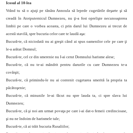
Icosul al 10-lea
Vrând tu să o ajuţi pe tânăra Annoula să lepede cugetările deşarte şi să
creadă în Atotputernicul Dumnezeu, nu ţi-a fost oprelişte necunoaşterea
limbii pe care o vorbea aceasta, ci prin darul lui Dumnezeu ai trecut de
acestă stavilă, spre bucuria celor care te laudă aşa:
Bucură-te, că niciodată nu ai greşit când ai spus oamenilor cele pe care ţi
le-a arătat Domnul;
Bucură-te, cel ce din smerenie nu I-ai cerut Domnului harisme alese;
Bucură-te, că nu te-ai mândrit pentru darurile cu care Dumnezeu te-a
covârşit;
Bucură-te, că primindu-le nu ai contenit cugetarea smerită la propria ta
păcătoşenie;
Bucură-te, că minunile le-ai făcut nu spre lauda ta, ci spre slava lui
Dumnezeu;
Bucură-te, că şi noi am urmat povaţa pe care i-ai dat-o femeii credincioase,
şi nu ne îndoim de harismele tale;
Bucură-te, că ai trăit bucuria Rusaliilor;