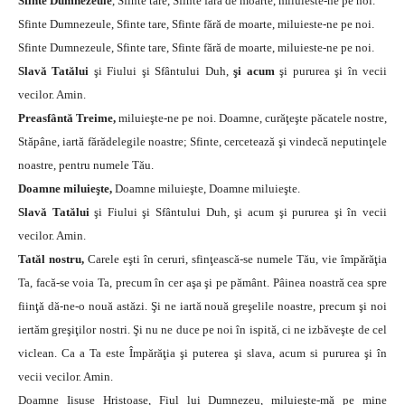
Sfinte Dumnezeule
, Sfinte tare, Sfinte fără de moarte, miluieste-ne pe noi.
Sfinte Dumnezeule, Sfinte tare, Sfinte fără de moarte, miluieste-ne pe noi.
Sfinte Dumnezeule, Sfinte tare, Sfinte fără de moarte, miluieste-ne pe noi.
Slavă Tatălui
şi Fiului şi Sfântului Duh,
şi acum
şi pururea şi în vecii
vecilor. Amin.
Preasfântă Treime,
miluieşte-ne pe noi. Doamne, curăţeşte păcatele nostre,
Stăpâne, iartă fărădelegile noastre; Sfinte, cercetează şi vindecă neputinţele
noastre, pentru numele Tău.
Doamne miluieşte,
Doamne miluieşte, Doamne miluieşte.
Slavă Tatălui
şi Fiului şi Sfântului Duh, şi acum şi pururea şi în vecii
vecilor. Amin.
Tatăl nostru,
Carele eşti în ceruri, sfinţească-se numele Tău, vie împărăţia
Ta, facă-se voia Ta, precum în cer aşa şi pe pământ. Pâinea noastră cea spre
fiinţă dă-ne-o nouă astăzi. Şi ne iartă nouă greşelile noastre, precum şi noi
iertăm greşiţilor nostri. Şi nu ne duce pe noi în ispită, ci ne izbăveşte de cel
viclean. Ca a Ta este Împărăţia şi puterea şi slava, acum si pururea şi în
vecii vecilor. Amin.
Doamne Iisuse Hristoase, Fiul lui Dumnezeu, miluieşte-mă pe mine