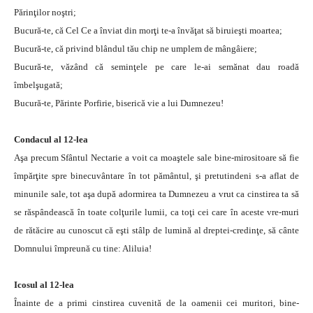
Părinţilor noştri;
Bucură-te, că Cel Ce a înviat din morţi te-a învăţat să biruieşti moartea;
Bucură-te, că privind blândul tău chip ne umplem de mângâiere;
Bucură-te, văzând că seminţele pe care le-ai semănat dau roadă
îmbelşugată;
Bucură-te, Părinte Porfirie, biserică vie a lui Dumnezeu!
Condacul al 12-lea
Aşa precum Sfântul Nectarie a voit ca moaştele sale bine-mirositoare să fie
împărţite spre binecuvântare în tot pământul, şi pretutindeni s-a aflat de
minunile sale, tot aşa după adormirea ta Dumnezeu a vrut ca cinstirea ta să
se răspândească în toate colţurile lumii, ca toţi cei care în aceste vre-muri
de rătăcire au cunoscut că eşti stâlp de lumină al dreptei-credinţe, să cânte
Domnului împreună cu tine: Aliluia!
Icosul al 12-lea
Înainte de a primi cinstirea cuvenită de la oamenii cei muritori, bine-