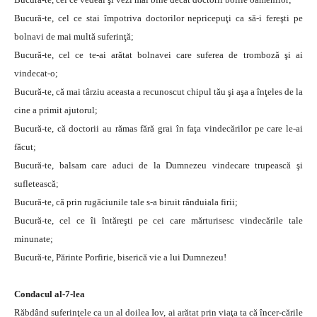
Bucură-te, cel ce stai împotriva doctorilor nepricepuţi ca să-i fereşti pe
bolnavi de mai multă suferinţă;
Bucură-te, cel ce te-ai arătat bolnavei care suferea de tromboză şi ai
vindecat-o;
Bucură-te, că mai târziu aceasta a recunoscut chipul tău şi aşa a înţeles de la
cine a primit ajutorul;
Bucură-te, că doctorii au rămas fără grai în faţa vindecărilor pe care le-ai
făcut;
Bucură-te, balsam care aduci de la Dumnezeu vindecare trupească şi
sufletească;
Bucură-te, că prin rugăciunile tale s-a biruit rânduiala firii;
Bucură-te, cel ce îi întăreşti pe cei care mărturisesc vindecările tale
minunate;
Bucură-te, Părinte Porfirie, biserică vie a lui Dumnezeu!
Condacul al-7-lea
Răbdând suferinţele ca un al doilea Iov, ai arătat prin viaţa ta că încer-cările