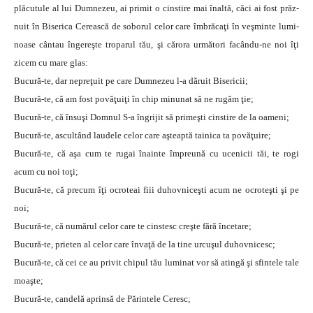
plăcutule al lui Dumnezeu, ai primit o cinstire mai înaltă, căci ai fost prăz-
nuit în Biserica Cerească de soborul celor care îmbrăcaţi în veşminte lumi-
noase cântau îngereşte troparul tău, şi cărora următori facându-ne noi îţi
zicem cu mare glas:
Bucură-te, dar nepreţuit pe care Dumnezeu l-a dăruit Bisericii;
Bucură-te, că am fost povăţuiţi în chip minunat să ne rugăm ţie;
Bucură-te, că însuşi Domnul S-a îngrijit să primeşti cinstire de la oameni;
Bucură-te, ascultând laudele celor care aşteaptă tainica ta povăţuire;
Bucură-te, că aşa cum te rugai înainte împreună cu ucenicii tăi, te rogi
acum cu noi toţi;
Bucură-te, că precum îţi ocroteai fiii duhovniceşti acum ne ocroteşti şi pe
noi;
Bucură-te, că numărul celor care te cinstesc creşte fără încetare;
Bucură-te, prieten al celor care învaţă de la tine urcuşul duhovnicesc;
Bucură-te, că cei ce au privit chipul tău luminat vor să atingă şi sfintele tale
moaşte;
Bucură-te, candelă aprinsă de Părintele Ceresc;