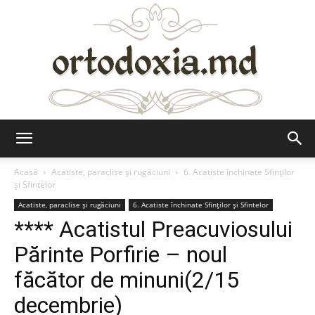
Ortodoxia.md
Acasă
Acatiste, paraclise și rugăciuni
6. Acatiste închinate Sfinților
și Sfintelor
Acatiste, paraclise și rugăciuni
6. Acatiste închinate Sfinților și Sfintelor
**** Acatistul Preacuviosului
Părinte Porfirie – noul
făcător de minuni(2/15
decembrie)