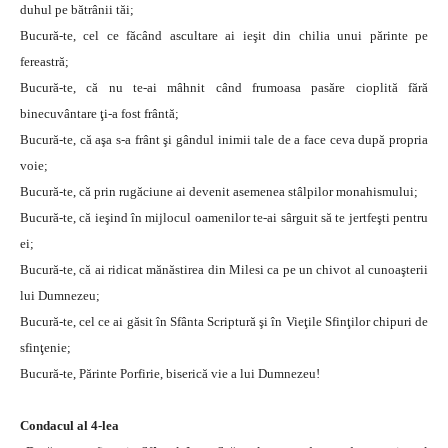
duhul pe bătrânii tăi;
Bucură-te, cel ce făcând ascultare ai ieşit din chilia unui părinte pe
fereastră;
Bucură-te, că nu te-ai mâhnit când frumoasa pasăre cioplită fără
binecuvântare ţi-a fost frântă;
Bucură-te, că aşa s-a frânt şi gândul inimii tale de a face ceva după propria
voie;
Bucură-te, că prin rugăciune ai devenit asemenea stâlpilor monahismului;
Bucură-te, că ieşind în mijlocul oamenilor te-ai sârguit să te jertfeşti pentru
ei;
Bucură-te, că ai ridicat mănăstirea din Milesi ca pe un chivot al cunoaşterii
lui Dumnezeu;
Bucură-te, cel ce ai găsit în Sfânta Scriptură şi în Vieţile Sfinţilor chipuri de
sfinţenie;
Bucură-te, Părinte Porfirie, biserică vie a lui Dumnezeu!
Condacul al 4-lea