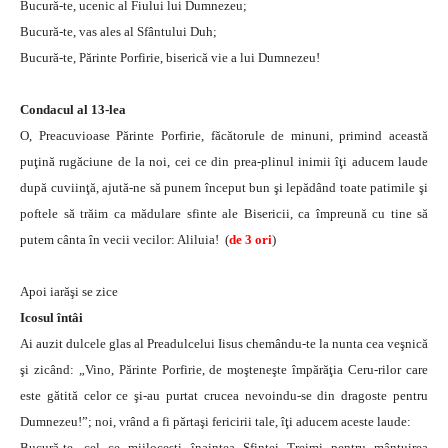
Bucură-te, ucenic al Fiului lui Dumnezeu;
Bucură-te, vas ales al Sfântului Duh;
Bucură-te, Părinte Porfirie, biserică vie a lui Dumnezeu!
Condacul al 13-lea
O, Preacuvioase Părinte Porfirie, făcătorule de minuni, primind această
puţină rugăciune de la noi, cei ce din prea-plinul inimii îţi aducem laude
după cuviinţă, ajută-ne să punem început bun şi lepădând toate patimile şi
poftele să trăim ca mădulare sfinte ale Bisericii, ca împreună cu tine să
putem cânta în vecii vecilor: Aliluia! (
de 3 ori
)
Apoi iarăşi se zice
Icosul întâi
Ai auzit dulcele glas al Preadulcelui Iisus chemându-te la nunta cea veşnică
şi zicând: „Vino, Părinte Porfirie, de moşteneşte împărăţia Ceru-rilor care
este gătită celor ce şi-au purtat crucea nevoindu-se din dragoste pentru
Dumnezeu!”; noi, vrând a fi părtaşi fericirii tale, îţi aducem aceste laude:
Bucură-te, cel ce mijloceşti înaintea Sfintei Treimi pentru mântuirea