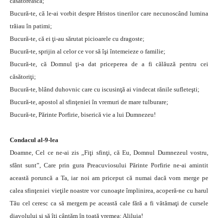
căsătorească;
Bucură-te, că le-ai vorbit despre Hristos tinerilor care necunoscând lumina
trăiau în patimi;
Bucură-te, că ei ţi-au sărutat picioarele cu dragoste;
Bucură-te, sprijin al celor ce vor să îşi întemeieze o familie;
Bucură-te, că Domnul ţi-a dat priceperea de a fi călăuză pentru cei
căsătoriţi;
Bucură-te, blând duhovnic care cu iscusinţă ai vindecat rănile sufleteşti;
Bucură-te, apostol al sfinţeniei în vremuri de mare tulburare;
Bucură-te, Părinte Porfirie, biserică vie a lui Dumnezeu!
Condacul al-9-lea
Doamne, Cel ce ne-ai zis „Fiţi sfinţi, că Eu, Domnul Dumnezeul vostru,
sfânt sunt”, Care prin gura Preacuviosului Părinte Porfirie ne-ai amintit
această poruncă a Ta, iar noi am priceput că numai dacă vom merge pe
calea sfinţeniei vieţile noastre vor cunoaşte împlinirea, acoperă-ne cu harul
Tău cel ceresc ca să mergem pe această cale fără a fi vătămaţi de cursele
diavolului şi să îţi cântăm în toată vremea: Aliluia!