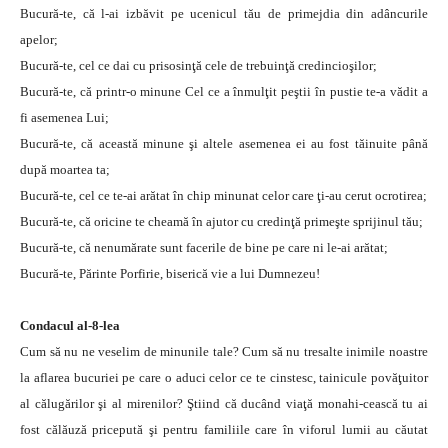
Bucură-te, că l-ai izbăvit pe ucenicul tău de primejdia din adâncurile
apelor;
Bucură-te, cel ce dai cu prisosinţă cele de trebuinţă credincioşilor;
Bucură-te, că printr-o minune Cel ce a înmulţit peştii în pustie te-a vădit a
fi asemenea Lui;
Bucură-te, că această minune şi altele asemenea ei au fost tăinuite până
după moartea ta;
Bucură-te, cel ce te-ai arătat în chip minunat celor care ţi-au cerut ocrotirea;
Bucură-te, că oricine te cheamă în ajutor cu credinţă primeşte sprijinul tău;
Bucură-te, că nenumărate sunt facerile de bine pe care ni le-ai arătat;
Bucură-te, Părinte Porfirie, biserică vie a lui Dumnezeu!
Condacul al-8-lea
Cum să nu ne veselim de minunile tale? Cum să nu tresalte inimile noastre
la aflarea bucuriei pe care o aduci celor ce te cinstesc, tainicule povăţuitor
al călugărilor şi al mirenilor? Ştiind că ducând viaţă monahi-cească tu ai
fost călăuză pricepută şi pentru familiile care în viforul lumii au căutat