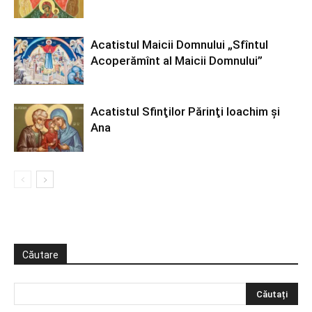
Acatistul Maicii Domnului „Sfîntul
Acoperămînt al Maicii Domnului”
Acatistul Sfinţilor Părinţi Ioachim şi
Ana
Căutare