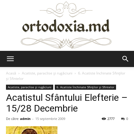
Ortodoxia.md
Acasă
Acatiste, paraclise și rugăciuni
6. Acatiste închinate Sfinților
și Sfintelor
Acatiste, paraclise și rugăciuni
6. Acatiste închinate Sfinților și Sfintelor
Acatistul Sfântului Elefterie –
15/28 Decembrie
De către
admin
-
15 septembrie 2009
2777
0