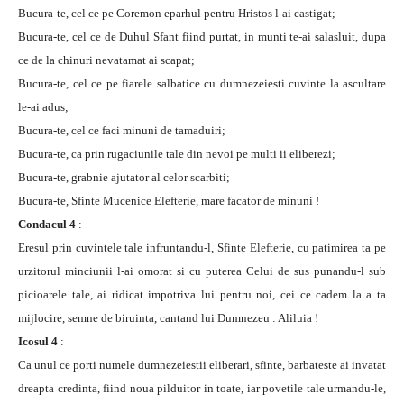
Bucura-te, cel ce pe Coremon eparhul pentru Hristos l-ai castigat;
Bucura-te, cel ce de Duhul Sfant fiind purtat, in munti te-ai salasluit, dupa
ce de la chinuri nevatamat ai scapat;
Bucura-te, cel ce pe fiarele salbatice cu dumnezeiesti cuvinte la ascultare
le-ai adus;
Bucura-te, cel ce faci minuni de tamaduiri;
Bucura-te, ca prin rugaciunile tale din nevoi pe multi ii eliberezi;
Bucura-te, grabnie ajutator al celor scarbiti;
Bucura-te, Sfinte Mucenice Elefterie, mare facator de minuni !
Condacul 4
:
Eresul prin cuvintele tale infruntandu-l, Sfinte Elefterie, cu patimirea ta pe
urzitorul minciunii l-ai omorat si cu puterea Celui de sus punandu-l sub
picioarele tale, ai ridicat impotriva lui pentru noi, cei ce cadem la a ta
mijlocire, semne de biruinta, cantand lui Dumnezeu : Aliluia !
Icosul 4
:
Ca unul ce porti numele dumnezeiestii eliberari, sfinte, barbateste ai invatat
dreapta credinta, fiind noua pilduitor in toate, iar povetile tale urmandu-le,