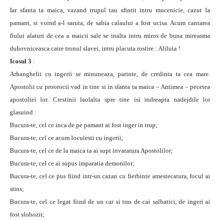
Iar sfanta ta maica, vazand trupul tau sfintit intru mucenicie, cazut la
pamant, si voind a-l saruta, de sabia calaului a fost ucisa. Acum cantarea
fiului alaturi de cea a maicii sale se inalta intru miros de buna mireasma
duhovniceasca catre tronul slavei, intru placuta rostire : Aliluia !
Icosul 3
:
Arhanghelii cu ingerii se minuneaza, parinte, de credinta ta cea mare.
Apostolii cu proorocii vad in tine si in sfanta ta maica – Antimea – pecetea
apostoliei lor. Crestinii laolalta spre tine isi indreapta nadejdile lor
glasuind :
Bucura-te, cel ce inca de pe pamant ai fost inger in trup;
Bucura-te, cel ce acum locuiesti cu ingerii;
Bucura-te, cel ce de la maica ta ai supt invatatura Apostolilor;
Bucura-te, cel ce ai supus imparatia demonilor;
Bucura-te, cel ce pus fiind intr-un cazan cu fierbinte amestecatura, focul ai
stins;
Bucura-te, cel ce legat fiind de un car si tras de cai salbatici, de ingeri ai
fost slobozit;