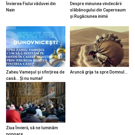
Învierea Fiului văduvei din
Despre minunea vindecării
Nain
slăbănogului din Capernaum
și Rugăciunea inimii
Zaheu Vameșul și sfințirea de
Aruncă grija ta spre Domnul…
casă… Și nu numai!
Ziua Învierii, să ne luminăm
popoare…