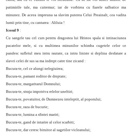
patimirile tale, ma cutremur; iar de vorbirea cu fiarele salbatice ma
minunez. De aceea impreuna sa slavim puterea Celui Preainalt, cea vadita
lumii prin tine, cu cantarea : Aliluia !
Icosul 9
:
Cu sangele tau cel curs pentru dragostea lui Hristos spala si intinaciunea
pacatelor mele, si cu multimea minunilor schimba cugetele celor ce
pandesc sufletul meu intru rautate, ca intru liniste si deplina desfatare a
slavei celei de sus sa ma indrept catre tine zicand :
Bucura-te, cel ce alungi nelegiuirea;
Bucura-te, pamant roditor de dreptate;
Bucura-te, margaritarul Domnului;
Bucura-te, straja impotriva relelor uneltiri;
Bucura-te, povatuitor, de Dumnezeu inteleptit, al poporului;
Bucura-te, raza de bucurie;
Bucura-te, lumina a sfintei mariri;
Bucura-te, gand de intarire al celor scarbiti;
Bucura-te, dar ceresc biruitor al sagetilor vicleanului;