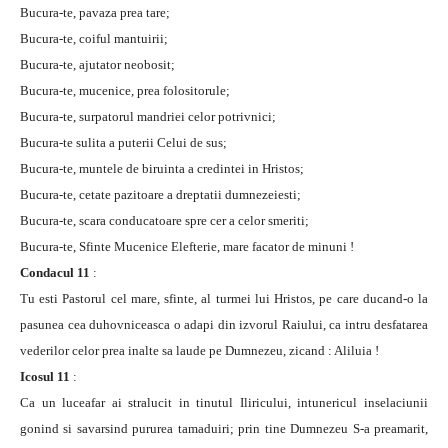
Bucura-te, pavaza prea tare;
Bucura-te, coiful mantuirii;
Bucura-te, ajutator neobosit;
Bucura-te, mucenice, prea folositorule;
Bucura-te, surpatorul mandriei celor potrivnici;
Bucura-te sulita a puterii Celui de sus;
Bucura-te, muntele de biruinta a credintei in Hristos;
Bucura-te, cetate pazitoare a dreptatii dumnezeiesti;
Bucura-te, scara conducatoare spre cer a celor smeriti;
Bucura-te, Sfinte Mucenice Elefterie, mare facator de minuni !
Condacul 11
:
Tu esti Pastorul cel mare, sfinte, al turmei lui Hristos, pe care ducand-o la
pasunea cea duhovniceasca o adapi din izvorul Raiului, ca intru desfatarea
vederilor celor prea inalte sa laude pe Dumnezeu, zicand : Aliluia !
Icosul 11
:
Ca un luceafar ai stralucit in tinutul Iliricului, intunericul inselaciunii
gonind si savarsind pururea tamaduiri; prin tine Dumnezeu S-a preamarit,