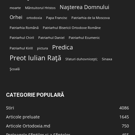
Nașterea Domnului
moarte
Mântuitorul Hristos
Orhei
ortodoxia
Papa Francisc
Patriarhia de la Moscova
Patriarhia Română
Patriarhul Bisericii Ortodoxe Române
Patriarhul Chiril
Patriarhul Daniel
Patriarhul Ecumenic
Predica
Patriarhul Kirill
pictura
Preot Iulian Rață
Sfaturi duhovnicești;
Sinaxa
Școală
CATEGORIE POPULARĂ
Stiri
4086
Articole preluate
1645
Articole Ortodoxia.md
750
Proloagele Sfinților și a Sfintelor
455