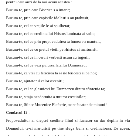
pentru care auzi de la noi acum acestea :
Bucura-te, prin care Biserica s-a intarit;
Bucura-te, prin care capistile idolesti s-au prabusit;
Bucura-te, cel ce vrajile le-ai spulberat;
Bucura-te, cel ce credinta lui Hristos luminata ai sadit;
Bucura-te, cel ce prin propovaduirea ta lumea s-a mantuit;
Bucura-te, cel ce cu pretul vietii pe Hristos ai marturisit;
Bucura-te, cel ce in ceruri vorbesti acum cu ingerii;
Bucura-te, cel ce vezi pururea fata lui Dumnezeu;
Bucura-te, ca vrei cu fericirea ta sa ne fericesti si pe noi;
Bucura-te, ajutatorul celor osteniti;
Bucura-te, cel ce glasuiesti lui Dumnezeu dintru sfintenia ta;
Bucura-te, straja neadormita a tuturor crestinilor;
Bucura-te, Sfinte Mucenice Elefterie, mare facator de minuni !
Condacul 12
:
Propovaduitor al dreptei credinte fiind si lucrator cu dar deplin in via
Domnului, te-ai marturisit pe tine sluga buna si credincioasa. De aceea,