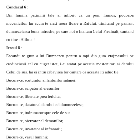
Condacul 6
:
Din lumina patimirii tale ai inflorit ca un pom frumos, podoaba
mucenicilor. Iar acum te arati noua floare a Raiului, trimitand pe pamant
dumnezeiasca buna mirosire, pe care noi o inaltam Celui Preainalt, cantand
cu tine : Aliluia !
Icosul 6
:
Facandu-te gura a lui Dumnezeu pentru a rapi din gura vrajmasului pe
credinciosii cel cu cuget istet, i-ai aratat pe acestia mostenitori ai darului
Celui de sus. Iar ei intru izbavirea lor cantare ca aceasta iti aduc tie :
Bucura-te, scuturator al lanturilor satanei;
Bucura-te, surpator al eresurilor;
Bucura-te, libertate prea fericita;
Bucura-te, datator al darului cel dumnezeiesc;
Bucura-te, indrumator spre cele de sus
Bucura-te, pierzator al demonilor;
Bucura-te, invatator al infranarii;
Bucura-te, vasul luminii;