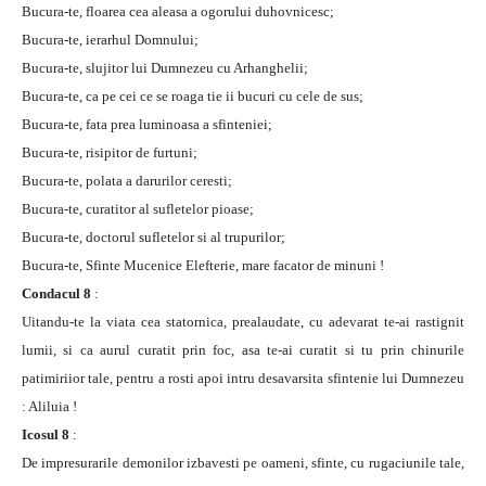
Bucura-te, floarea cea aleasa a ogorului duhovnicesc;
Bucura-te, ierarhul Domnului;
Bucura-te, slujitor lui Dumnezeu cu Arhanghelii;
Bucura-te, ca pe cei ce se roaga tie ii bucuri cu cele de sus;
Bucura-te, fata prea luminoasa a sfinteniei;
Bucura-te, risipitor de furtuni;
Bucura-te, polata a darurilor ceresti;
Bucura-te, curatitor al sufletelor pioase;
Bucura-te, doctorul sufletelor si al trupurilor;
Bucura-te, Sfinte Mucenice Elefterie, mare facator de minuni !
Condacul 8
:
Uitandu-te la viata cea statornica, prealaudate, cu adevarat te-ai rastignit
lumii, si ca aurul curatit prin foc, asa te-ai curatit si tu prin chinurile
patimiriior tale, pentru a rosti apoi intru desavarsita sfintenie lui Dumnezeu
: Aliluia !
Icosul 8
:
De impresurarile demonilor izbavesti pe oameni, sfinte, cu rugaciunile tale,