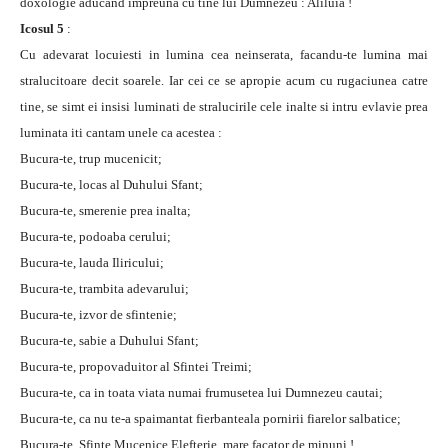
doxologie aducand impreuna cu tine lui Dumnezeu : Aliluia !
Icosul 5
:
Cu adevarat locuiesti in lumina cea neinserata, facandu-te lumina mai
stralucitoare decit soarele. Iar cei ce se apropie acum cu rugaciunea catre
tine, se simt ei insisi luminati de stralucirile cele inalte si intru evlavie prea
luminata iti cantam unele ca acestea :
Bucura-te, trup mucenicit;
Bucura-te, locas al Duhului Sfant;
Bucura-te, smerenie prea inalta;
Bucura-te, podoaba cerului;
Bucura-te, lauda Iliricului;
Bucura-te, trambita adevarului;
Bucura-te, izvor de sfintenie;
Bucura-te, sabie a Duhului Sfant;
Bucura-te, propovaduitor al Sfintei Treimi;
Bucura-te, ca in toata viata numai frumusetea lui Dumnezeu cautai;
Bucura-te, ca nu te-a spaimantat fierbanteala pornirii fiarelor salbatice;
Bucura-te, Sfinte Mucenice Elefterie, mare facator de minuni !