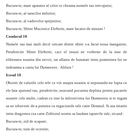
Bucura-te, mare aparator al celor ce cheama numele tau intr-ajutor;
Bucura-te, al saracilor miluitor;
Bucura-te, al vaduvelor sprijinitor;
Bucura-te, Sfinte Mucenice Elefterie, mare facator de minuni !
Condacul 10
:
Numele tau mai mult decit oricare dintre sfinti s-a facut noua mangaiere,
Preafericite Sfinte Elefterie, caci el insusi ne vorbeste de la sine de
eliberarea noastra din nevoi; iar aflarea de bunatati intru pomenirea lui ne
indeamna a canta lui Dumnezeu : Aliluia !
Icosul 10
:
Obositi de valurile cele rele ce vin asupra noastra si neputandu-ne lupta cu
ele fara ajutorul tau, preafericite, neavand pocainta deplina pentru pacatele
noastre cele multe, cadem cu tine la milostivirea lui Dumnezeu si te rugam
sa ne izbavesti de-a pururea cu rugaciunile tale catre Domnul. Si asa intariti
intru dragostea cea catre Ziditorul nostru sa laudam ispravile tale, zicand :
Bucura-te, zid de scapare;
Bucura-te, turn de ocrotire;