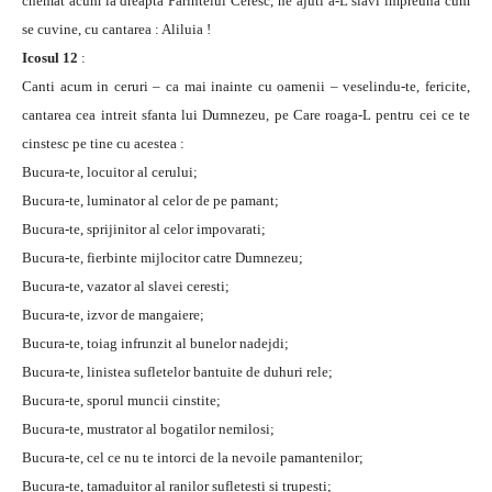
chemat acum la dreapta Parintelui Ceresc, ne ajuti a-L slavi impreuna cum
se cuvine, cu cantarea : Aliluia !
Icosul 12
:
Canti acum in ceruri – ca mai inainte cu oamenii – veselindu-te, fericite,
cantarea cea intreit sfanta lui Dumnezeu, pe Care roaga-L pentru cei ce te
cinstesc pe tine cu acestea :
Bucura-te, locuitor al cerului;
Bucura-te, luminator al celor de pe pamant;
Bucura-te, sprijinitor al celor impovarati;
Bucura-te, fierbinte mijlocitor catre Dumnezeu;
Bucura-te, vazator al slavei ceresti;
Bucura-te, izvor de mangaiere;
Bucura-te, toiag infrunzit al bunelor nadejdi;
Bucura-te, linistea sufletelor bantuite de duhuri rele;
Bucura-te, sporul muncii cinstite;
Bucura-te, mustrator al bogatilor nemilosi;
Bucura-te, cel ce nu te intorci de la nevoile pamantenilor;
Bucura-te, tamaduitor al ranilor sufletesti si trupesti;