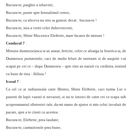
Bucura-te, parghie a izbavirii;
Bucura-te, punte spre Ierusalimul ceresc;
Bucura-te, ca altceva nu stiu sa graiesc decat : bucura-te !
Bucura-te, stea a vietii celei duhovnicesti;
Bucura-te, Sfinte Mucenice Elefterie, mare facator de minuni !
Condacul 7
:
Minune dumnezeiasca te-ai aratat, fericite, celor ce alearga la biserica ta, de
Dumnezeu purtatorule; caci de multe feluri de intristari si de asupriri i-ai
scapat pe cei ce – dupa Dumnezeu – spre tine au nazuit cu credinta, rostind
cu buze de tina : Aliluia !
Icosul 7
:
Ca cel ce ai indrazneala catre Hristos, Sfinte Elefterie, caci turma Lui o
pazesti de lupii vazuti si nevazuti, si nu te intorci de catre cei ce scapa sub
acoperamantul sfinteniei tale, da-mi mana de ajutor si mie celui invaluit de
pacate, spre a te cinsti cu acestea :
Bucura-te, Elefterie, prea laudate;
Bucura-te, carmuitorule prea bune;