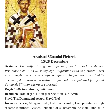
Acatistul Sfântului Elefterie
15/28 Decembrie
Acatist –
Orice astfel de rugăciune specială, poartă numele de Acatist.
Prin numele de ACATIST se înţelege „Rugăciune citită în picioare”, deci
este o rugăciune care se citeşte obligatoriu în picioare sau stând în
genunchi, dar numai după rostirea rugăciunilor începătoare! (indiferent
de numele Sfinţilor cărora se adresează!)
Rugăciunile începătoare, obligatorii:
În numele Tatălui
şi al Fiului şi al Sfântului Duh. Amin
Slavă Ţie, Dumnezeul nostru, Slavă Ţie
!
Împărate ceresc
, Mângâietorule, Duhul adevărului, Care pretutindeni eşti
şi toate le plineşti, Vistierul bunătăţilor şi Dătătorule de viaţă, vino şi Te