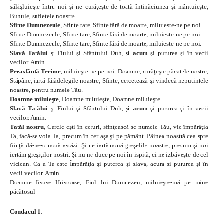
sălăşluieşte întru noi şi ne curăţeşte de toată întinăciunea şi mântuieşte,
Bunule, sufletele noastre.
Sfinte Dumnezeule
, Sfinte tare, Sfinte fără de moarte, miluieste-ne pe noi.
Sfinte Dumnezeule, Sfinte tare, Sfinte fără de moarte, miluieste-ne pe noi.
Sfinte Dumnezeule, Sfinte tare, Sfinte fără de moarte, miluieste-ne pe noi.
Slavă Tatălui
şi Fiului şi Sfântului Duh,
şi acum
şi pururea şi în vecii
vecilor. Amin.
Preasfântă Treime
, miluieşte-ne pe noi. Doamne, curăţeşte păcatele nostre,
Stăpâne, iartă fărădelegile noastre; Sfinte, cercetează şi vindecă neputinţele
noastre, pentru numele Tău.
Doamne miluieşte
, Doamne miluieşte, Doamne miluieşte.
Slavă Tatălui
şi Fiului şi Sfântului Duh,
şi acum
şi pururea şi în vecii
vecilor. Amin.
Tatăl nostru
, Carele eşti în ceruri, sfinţească-se numele Tău, vie împărăţia
Ta, facă-se voia Ta, precum în cer aşa şi pe pământ. Pâinea noastră cea spre
fiinţă dă-ne-o nouă astăzi. Şi ne iartă nouă greşelile noastre, precum şi noi
iertăm greşiţilor nostri. Şi nu ne duce pe noi în ispită, ci ne izbăveşte de cel
viclean. Ca a Ta este Împărăţia şi puterea şi slava, acum si pururea şi în
vecii vecilor. Amin.
Doamne Iisuse Hristoase, Fiul lui Dumnezeu, miluieşte-mă pe mine
păcătosul!
Condacul 1
: