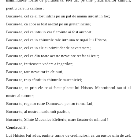
maniindu-se foarte de purtarea ta, te-a dat pe tine prada multor chinuri,
pentru care iti cantam :
Bucura-te, cel ce ai fost intins pe un pat de arama inrosit in foc;
Bucura-te, ca apoi ai fost asezat pe un gratar incins;
Bucura-te, cel ce intr-un vas fierbinte ai fost aruncat;
Bucura-te, cel ce in chinurile tale intr-una te rugai lui Hristos;
Bucura-te, cel ce in ele ai primit dar de nevatamare;
Bucura-te, cel ce din toate aceste nevointe teafar ai iesit;
Bucura-te, intricosata vedere a ingerilor;
Bucura-te, tare nevoitor in chinuri;
Bucura-te, trup sfintit in chinurile muceniciei;
Bucura-te, ca prin ele te-ai facut placut lui Hristos, Mantuitorul tau si al
nostru al tuturor;
Bucura-te, rugator catre Dumnezeu pentru turma Lui;
Bucura-te, al nostru neadormit pazitor;
Bucura-te, Sfinte Mucenice Elefterie, mare facator de minuni !
Condacul 3
:
Lui Hristos I-ai adus, parinte turme de credinciosi, ca un pastor plin de zel.