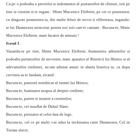
Ca pe o podoaba a preotilor si indemnator al purtatorilor de chinuri, toti pe
tine te cinstim si te rugam : Sfinte Mucenice Elefterie, pe cei ce praznuiesc
cu dragoste pomenirea ta, din multe feluri de nevoi ii elibereaza, rugandu-
te lui Dumnezeu neincetat pentru noi toti care-ti cantam : Bucura-te, Sfinte
Mucenice Elefterie, mare facator de minuni !
Icosul 1
:
Vazandu-te pe tine, Sfinte Mucenice Elefterie, frumusetea arhiereilor si
podoaba purtatorilor de nevointe, mare aparator al Bisericii lui Hristos si al
adevarurilor credintei, ne-am adunat astazi in sfanta biserica ta, ca dupa
cuviinta sa te laudam, zicand :
Bucura-te, pastorul neinfricat al turmei lui Hristos;
Bucura-te, luminator nespus al dreptei credinte;
Bucura-te, putere si intarire a crestinilor;
Bucura-te, cel insuflat de Duhul Sfant;
Bucura-te, pierzator al celor fara de lege;
Bucura-te, cel ce pe multi i-ai adus la inchinarea catre Dumnezeu, Cel in
Treime slavit;