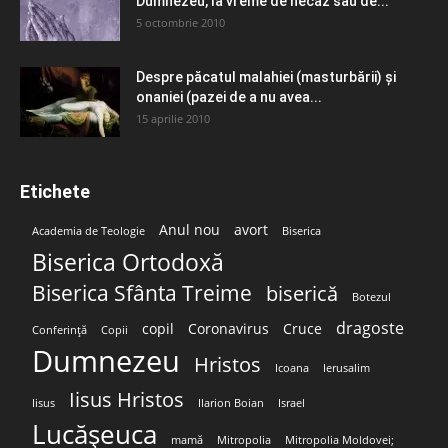
Dumnezeu, la vreme de necaz sau de...
5 octombrie 2010
Despre păcatul malahiei (masturbării) şi
onaniei (pazei de a nu avea...
15 aprilie 2010
Etichete
Anul nou
avort
Academia de Teologie
Biserica
Biserica Ortodoxă
Biserica Sfânta Treime
biserică
Botezul
dragoste
copil
Coronavirus
Cruce
Conferință
Copii
Dumnezeu
Hristos
Icoana
Ierusalim
Iisus Hristos
Iisus
Ilarion Boian
Israel
Lucășeuca
mamă
Mitropolia
Mitropolia Moldovei;