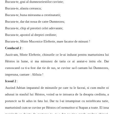
Bucura-te, grai al dumnezeiestilor cuvinte;
Bucura-te, alauta cereasca;
Bucura-te, buna mireasma a crestinatatii;
Bucura-te, dar dat noua de catre Dumnezeu;
Bucura-te, chip al preotiei celei adevarate;
Bucura-te, apostol al dreptei credinte;
Bucura-te, Sfinte Mucenice Elefterie, mare facator de minuni !
Condacul 2
:
Auzit-am, Sfinte Elefterie, chinurile ce le-ai indurat pentru marturisirea lui
Hristos in lume, si ma minunez de taria ce ai aratat-o intru ele. Dar
cunoscand ca ti-a fost dat tie de sus, se cuvine sa-I cantam lui Dumnezeu,
impreuna, cantare : Aliluia !
Icosul 2
:
Auzind Adrian imparatul de minunile pe care tu le faceai, si cum multe oi
adunai in staulul lui Hristos, voind sa te intoarca de la dreapta credinta, a
poruncit sa fii adus in fata lui. Dar tu l-ai intampinat cu neinfricata tarie,
marturisind cum se cuvine pe Hristos cel nemuritor si Stapan a toate. El insa