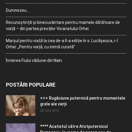
Dumnezeu…
Recunoștință și binecuvântare pentru mamele dătătoare de
viață – din partea preoților Vicariatului Orhei
Marșul pentru viață la cea de-a II-a ediție în s. Lucășeuca, r-l
Orhei: „Pentru viață, cu inimă curată”
Învierea Fiului văduvei din Nain
POSTĂRI POPULARE
+++ Rugăciune puternică pentru momentele
grele ale vieţii
28 iulie 2010
**** Acatistul către Atotputernicul