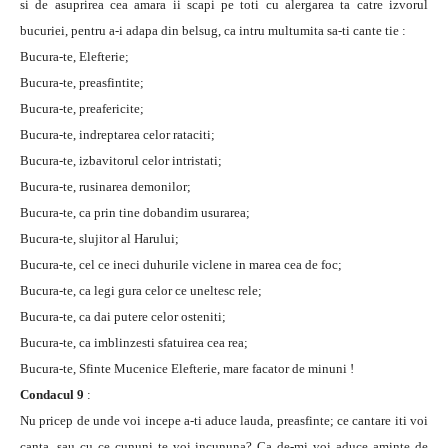
si de asuprirea cea amara ii scapi pe toti cu alergarea ta catre izvorul
bucuriei, pentru a-i adapa din belsug, ca intru multumita sa-ti cante tie :
Bucura-te, Elefterie;
Bucura-te, preasfintite;
Bucura-te, preafericite;
Bucura-te, indreptarea celor rataciti;
Bucura-te, izbavitorul celor intristati;
Bucura-te, rusinarea demonilor;
Bucura-te, ca prin tine dobandim usurarea;
Bucura-te, slujitor al Harului;
Bucura-te, cel ce ineci duhurile viclene in marea cea de foc;
Bucura-te, ca legi gura celor ce uneltesc rele;
Bucura-te, ca dai putere celor osteniti;
Bucura-te, ca imblinzesti sfatuirea cea rea;
Bucura-te, Sfinte Mucenice Elefterie, mare facator de minuni !
Condacul 9
:
Nu pricep de unde voi incepe a-ti aduce lauda, preasfinte; ce cantare iti voi
canta, sau cu ce cununi te voi incununa? Ca de-mi voi aduce aminte de