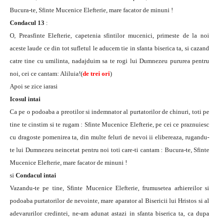
Bucura-te, Sfinte Mucenice Elefterie, mare facator de minuni !
Condacul 13
:
O, Preasfinte Elefterie, capetenia sfintilor mucenici, primeste de la noi
aceste laude ce din tot sufletul le aducem tie in sfanta biserica ta, si cazand
catre tine cu umilinta, nadajduim sa te rogi lui Dumnezeu pururea pentru
noi, cei ce cantam: Aliluia!(
de trei ori
)
Apoi se zice iarasi
Icosul intai
Ca pe o podoaba a preotilor si indemnator al purtatorilor de chinuri, toti pe
tine te cinstim si te rugam : Sfinte Mucenice Elefterie, pe cei ce praznuiesc
cu dragoste pomenirea ta, din multe feluri de nevoi ii elibereaza, rugandu-
te lui Dumnezeu neincetat pentru noi toti care-ti cantam : Bucura-te, Sfinte
Mucenice Elefterie, mare facator de minuni !
si
Condacul intai
Vazandu-te pe tine, Sfinte Mucenice Elefterie, frumusetea arhiereilor si
podoaba purtatorilor de nevointe, mare aparator al Bisericii lui Hristos si al
adevarurilor credintei, ne-am adunat astazi in sfanta biserica ta, ca dupa