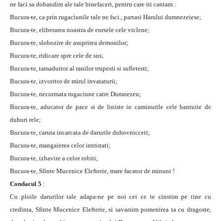
ne faci sa dobandim ale tale binefaceri, pentru care iti cantam :
Bucura-te, ca prin rugaciunile tale ne fsci., partasi Harului dumnezeiese;
Bucura-te, eliberarea noastra de eursele cele viclene;
Bucura-te, slobozire de asuprirea demonilor;
Bucura-te, ridicare spre cele de sus;
Bucura-te, tamaduitor al ranilor trupesti si sufletesti;
Bucura-te, izvoritor de mirul invataturii;
Bucura-te, necurmata rugaciune catre Dumnezeu;
Bucura-te, aducator de pace si de liniste in caminurile cele bantuite de
duhuri rele;
Bucura-te, caruta incarcata de darurile duhovnicceti;
Bucura-te, mangaierea celor intristati;
Bucura-te, izbavire a celor robiti;
Bucura-te, Sfinte Mucenice Elefterie, mare facator de minuni !
Condacul 5
:
Cu ploile darurilor tale adapa-ne pe noi cei ce te cinstim pe tine cu
credinta, Sfinte Mucenice Elefterie, si savarsim pomenirea ta cu dragoste,