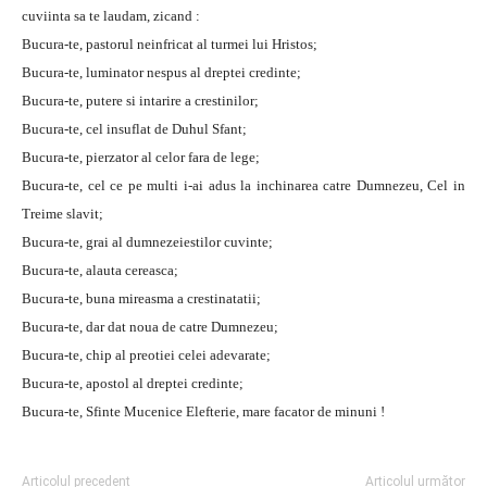
cuviinta sa te laudam, zicand :
Bucura-te, pastorul neinfricat al turmei lui Hristos;
Bucura-te, luminator nespus al dreptei credinte;
Bucura-te, putere si intarire a crestinilor;
Bucura-te, cel insuflat de Duhul Sfant;
Bucura-te, pierzator al celor fara de lege;
Bucura-te, cel ce pe multi i-ai adus la inchinarea catre Dumnezeu, Cel in
Treime slavit;
Bucura-te, grai al dumnezeiestilor cuvinte;
Bucura-te, alauta cereasca;
Bucura-te, buna mireasma a crestinatatii;
Bucura-te, dar dat noua de catre Dumnezeu;
Bucura-te, chip al preotiei celei adevarate;
Bucura-te, apostol al dreptei credinte;
Bucura-te, Sfinte Mucenice Elefterie, mare facator de minuni !
Articolul precedent
Articolul următor