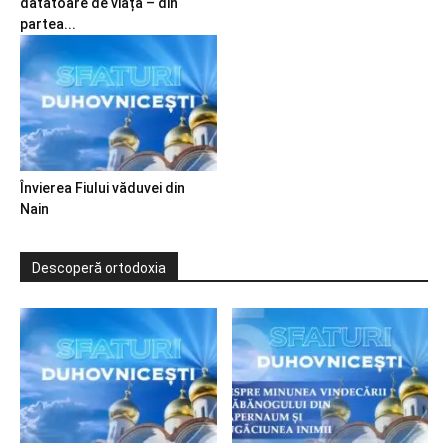
dătătoare de viață – din
partea...
Învierea Fiului văduvei din
Nain
Descoperă ortodoxia