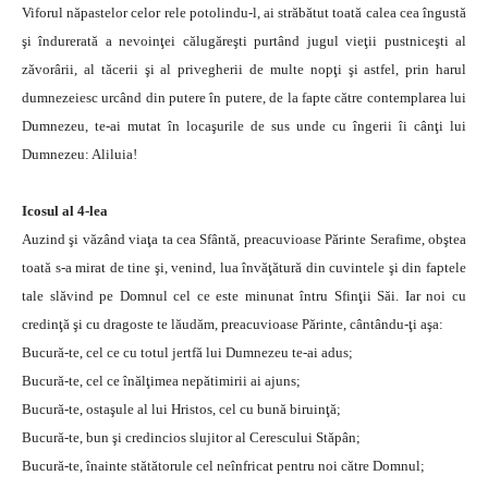
Viforul năpastelor celor rele potolindu-l, ai străbătut toată calea cea îngustă
şi îndurerată a nevoinţei călugăreşti purtând jugul vieţii pustniceşti al
zăvorârii, al tăcerii şi al privegherii de multe nopţi şi astfel, prin harul
dumnezeiesc urcând din putere în putere, de la fapte către contemplarea lui
Dumnezeu, te-ai mutat în locaşurile de sus unde cu îngerii îi cânţi lui
Dumnezeu: Aliluia!
Icosul al 4-lea
Auzind şi văzând viaţa ta cea Sfântă, preacuvioase Părinte Serafime, obştea
toată s-a mirat de tine şi, venind, lua învăţătură din cuvintele şi din faptele
tale slăvind pe Domnul cel ce este minunat întru Sfinţii Săi. Iar noi cu
credinţă şi cu dragoste te lăudăm, preacuvioase Părinte, cântându-ţi aşa:
Bucură-te, cel ce cu totul jertfă lui Dumnezeu te-ai adus;
Bucură-te, cel ce înălţimea nepătimirii ai ajuns;
Bucură-te, ostaşule al lui Hristos, cel cu bună biruinţă;
Bucură-te, bun şi credincios slujitor al Cerescului Stăpân;
Bucură-te, înainte stătătorule cel neînfricat pentru noi către Domnul;