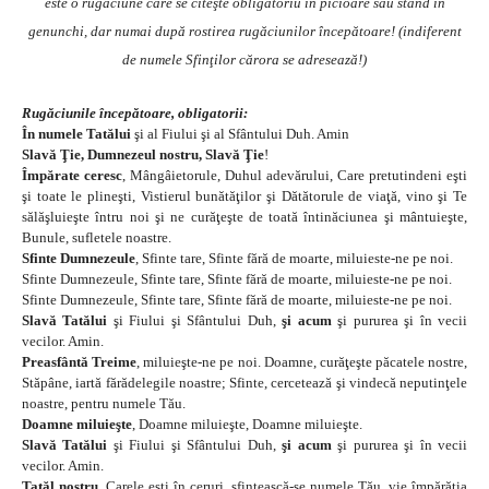
este o rugăciune care se citeşte obligatoriu în picioare sau stând în
genunchi, dar numai după rostirea rugăciunilor începătoare! (indiferent
de numele Sfinţilor cărora se adresează!)
Rugăciunile începătoare, obligatorii:
În numele Tatălui
şi al Fiului şi al Sfântului Duh. Amin
Slavă Ţie, Dumnezeul nostru, Slavă Ţie
!
Împărate ceresc
, Mângâietorule, Duhul adevărului, Care pretutindeni eşti
şi toate le plineşti, Vistierul bunătăţilor şi Dătătorule de viaţă, vino şi Te
sălăşluieşte întru noi şi ne curăţeşte de toată întinăciunea şi mântuieşte,
Bunule, sufletele noastre.
Sfinte Dumnezeule
, Sfinte tare, Sfinte fără de moarte, miluieste-ne pe noi.
Sfinte Dumnezeule, Sfinte tare, Sfinte fără de moarte, miluieste-ne pe noi.
Sfinte Dumnezeule, Sfinte tare, Sfinte fără de moarte, miluieste-ne pe noi.
Slavă Tatălui
şi Fiului şi Sfântului Duh,
şi acum
şi pururea şi în vecii
vecilor. Amin.
Preasfântă Treime
, miluieşte-ne pe noi. Doamne, curăţeşte păcatele nostre,
Stăpâne, iartă fărădelegile noastre; Sfinte, cercetează şi vindecă neputinţele
noastre, pentru numele Tău.
Doamne miluieşte
, Doamne miluieşte, Doamne miluieşte.
Slavă Tatălui
şi Fiului şi Sfântului Duh,
şi acum
şi pururea şi în vecii
vecilor. Amin.
Tatăl nostru
, Carele eşti în ceruri, sfinţească-se numele Tău, vie împărăţia