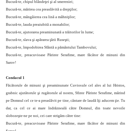
Bucură-te, chipul blândeţei şi al smereniei;
Bucură-te, mărirea cea preaslăvită a drepţilor;
Bucură-te, mângâierea cea lină a mâhniţilor;
Bucură-te, lauda preaiubită a monahilor;
Bucură-te, ajutorarea preaminunată a trăitorilor în lume;
Bucură-te, slava şi apărarea ţării Ruseşti;
Bucură-te, împodobirea Sfântă a pământului Tambovului;
Bucură-te, preacuvioase Părinte Serafime, mare făcător de minuni din
Sarov!
Condacul 1
Făcătorule de minuni şi preaminunate Cuviosule cel ales al lui Hristos,
grabnic ajutătorule şi rugătorule al nostru, Sfinte Părinte Serafime, mărind
pe Domnul cel ce te-a preaslăvit pe tine, cântare de laudă îţi aducem ţie. Tu
dar, ca cel ce ai mare îndrăzneală către Domnul, din toate nevoile
slobozeşte-ne pe noi, cei care strigăm către tine:
Bucură-te, preacuvioase Părinte Serafime, mare făcător de minuni din
Sarov!