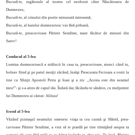
Bucură-te, rugătorule al nostru cel neobosit către Născătoarea de
Dumnezeu;
Bucură-te, al crinului din pustie minunată mireasmă;
Bucură-te, al harului dumnezeiesc vas fără prihană;
Bucură-te, preacuvioase Părinte Serafime, mare făcător de minuni din
Sarov!
Condacul al 5-lea
Lumina dumnezeiască a strălucit în casa ta, preacuvioase, atunci când tu,
bolnav fiind şi pe patul morţii zăcând, însăşi Preacurata Fecioara a venit la
tine cu Sfinţii Apostoli Petru şi Ioan şi a zis: „Acesta este din neamul
meu!”- şi s-a atins de capul tău. Îndată dar, făcându-te sănătos, cu mulţumire
lui Dumnezeu ai cântat: Aliluia!
Icosul al 5-lea
Văzând pizmaşul neamului omenesc viaţa ta cea curată şi Sfântă, prea-
cuvioase Părinte Serafime, a vrut să te piardă pe tine trimiţând asupra ta
oameni răi care fără milă te-au bătut lasându-te abia viu. Tu însă, Părinte