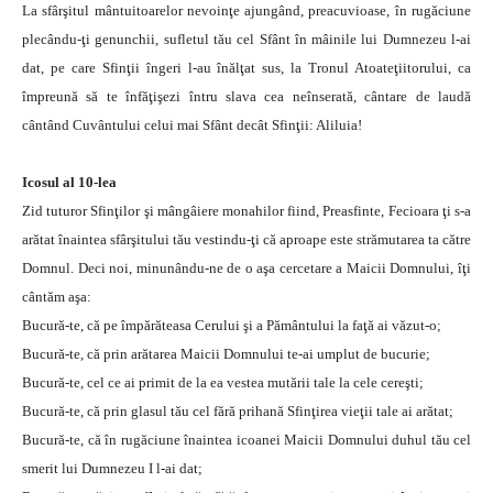
La sfârşitul mântuitoarelor nevoinţe ajungând, preacuvioase, în rugăciune
plecându-ţi genunchii, sufletul tău cel Sfânt în mâinile lui Dumnezeu l-ai
dat, pe care Sfinţii îngeri l-au înălţat sus, la Tronul Atoateţiitorului, ca
împreună să te înfăţişezi întru slava cea neînserată, cântare de laudă
cântând Cuvântului celui mai Sfânt decât Sfinţii: Aliluia!
Icosul al 10-lea
Zid tuturor Sfinţilor şi mângâiere monahilor fiind, Preasfinte, Fecioara ţi s-a
arătat înaintea sfârşitului tău vestindu-ţi că aproape este strămutarea ta către
Domnul. Deci noi, minunându-ne de o aşa cercetare a Maicii Domnului, îţi
cântăm aşa:
Bucură-te, că pe împărăteasa Cerului şi a Pământului la faţă ai văzut-o;
Bucură-te, că prin arătarea Maicii Domnului te-ai umplut de bucurie;
Bucură-te, cel ce ai primit de la ea vestea mutării tale la cele cereşti;
Bucură-te, că prin glasul tău cel fără prihană Sfinţirea vieţii tale ai arătat;
Bucură-te, că în rugăciune înaintea icoanei Maicii Domnului duhul tău cel
smerit lui Dumnezeu I l-ai dat;