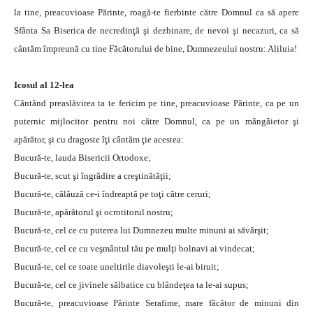
la tine, preacuvioase Părinte, roagă-te fierbinte către Domnul ca să apere
Sfânta Sa Biserica de necredinţă şi dezbinare, de nevoi şi necazuri, ca să
cântăm împreună cu tine Făcătorului de bine, Dumnezeului nostru: Aliluia!
Icosul al 12-lea
Cântând preaslăvirea ta te fericim pe tine, preacuvioase Părinte, ca pe un
puternic mijlocitor pentru noi către Domnul, ca pe un mângâietor şi
apărător, şi cu dragoste îţi cântăm ţie acestea:
Bucură-te, lauda Bisericii Ortodoxe;
Bucură-te, scut şi îngrădire a creştinătăţii;
Bucură-te, călăuză ce-i îndreaptă pe toţi către ceruri;
Bucură-te, apărătorul şi ocrotitorul nostru;
Bucură-te, cel ce cu puterea lui Dumnezeu multe minuni ai săvârşit;
Bucură-te, cel ce cu veşmântul tău pe mulţi bolnavi ai vindecat;
Bucură-te, cel ce toate uneltirile diavoleşti le-ai biruit;
Bucură-te, cel ce jivinele sălbatice cu blândeţea ta le-ai supus;
Bucură-te, preacuvioase Părinte Serafime, mare făcător de minuni din