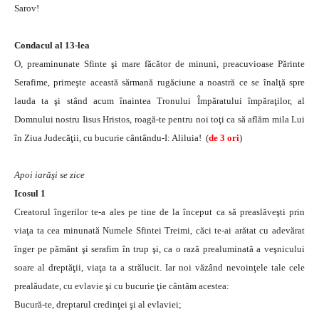
Sarov!
Condacul al 13-lea
O, preaminunate Sfinte şi mare făcător de minuni, preacuvioase Părinte
Serafime, primeşte această sărmană rugăciune a noastră ce se înalţă spre
lauda ta şi stând acum înaintea Tronului Împăratului împăraţilor, al
Domnului nostru Iisus Hristos, roagă-te pentru noi toţi ca să aflăm mila Lui
în Ziua Judecăţii, cu bucurie cântându-I: Aliluia! (
de 3 ori
)
Apoi iarăşi se zice
Icosul 1
Creatorul îngerilor te-a ales pe tine de la început ca să preaslăveşti prin
viaţa ta cea minunată Numele Sfintei Treimi, căci te-ai arătat cu adevărat
înger pe pământ şi serafim în trup şi, ca o rază prealuminată a veşnicului
soare al dreptăţii, viaţa ta a strălucit. Iar noi văzând nevoinţele tale cele
prealăudate, cu evlavie şi cu bucurie ţie cântăm acestea:
Bucură-te, dreptarul credinţei şi al evlaviei;