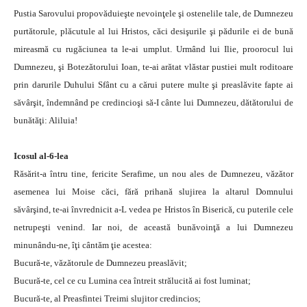
Pustia Sarovului propovăduieşte nevoinţele şi ostenelile tale, de Dumnezeu
purtătorule, plăcutule al lui Hristos, căci desişurile şi pădurile ei de bună
mireasmă cu rugăciunea ta le-ai umplut. Urmând lui Ilie, proorocul lui
Dumnezeu, şi Botezătorului Ioan, te-ai arătat vlăstar pustiei mult roditoare
prin darurile Duhului Sfânt cu a cărui putere multe şi preaslăvite fapte ai
săvârşit, îndemnând pe credincioşi să-I cânte lui Dumnezeu, dătătorului de
bunătăţi: Aliluia!
Icosul al-6-lea
Răsărit-a întru tine, fericite Serafime, un nou ales de Dumnezeu, văzător
asemenea lui Moise căci, fără prihană slujirea la altarul Domnului
săvârşind, te-ai învrednicit a-L vedea pe Hristos în Biserică, cu puterile cele
netrupeşti venind. Iar noi, de această bunăvoinţă a lui Dumnezeu
minunându-ne, îţi cântăm ţie acestea:
Bucură-te, văzătorule de Dumnezeu preaslăvit;
Bucură-te, cel ce cu Lumina cea întreit strălucită ai fost luminat;
Bucură-te, al Preasfintei Treimi slujitor credincios;