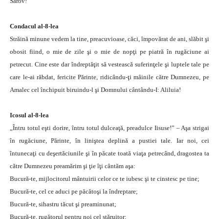
Sarov!
Condacul al-8-lea
Străină minune vedem la tine, preacuvioase, căci, împovărat de ani, slăbit şi
obosit fiind, o mie de zile şi o mie de nopţi pe piatră în rugăciune ai
petrecut. Cine este dar îndreptăţit să vestească suferinţele şi luptele tale pe
care le-ai răbdat, fericite Părinte, ridicându-ţi mâinile către Dumnezeu, pe
Amalec cel închipuit biruindu-l şi Domnului cântându-I: Aliluia!
Icosul al-8-lea
„Întru totul eşti dorire, întru totul dulceaţă, preadulce Iisuse!” – Aşa strigai
în rugăciune, Părinte, în liniştea deplină a pustiei tale. Iar noi, cei
întunecaţi cu deşertăciunile şi în păcate toată viaţa petrecând, dragostea ta
către Dumnezeu preamărim şi ţie îţi cântăm aşa:
Bucură-te, mijlocitorul mântuirii celor ce te iubesc şi te cinstesc pe tine;
Bucură-te, cel ce aduci pe păcătoşi la îndreptare;
Bucură-te, sihastru tăcut şi preaminunat;
Bucură-te, rugătorul pentru noi cel stăruitor;