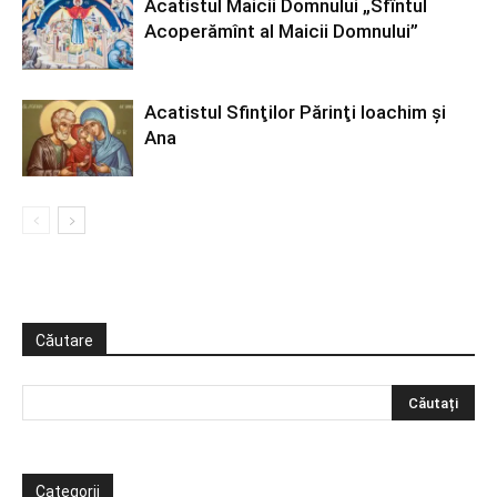
Acatistul Maicii Domnului „Sfîntul
Acoperămînt al Maicii Domnului”
Acatistul Sfinţilor Părinţi Ioachim şi
Ana
Căutare
Categorii