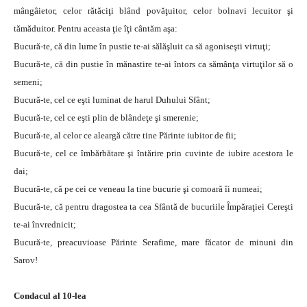
mângâietor, celor rătăciţi blând povăţuitor, celor bolnavi lecuitor şi
tămăduitor. Pentru aceasta ţie îţi cântăm aşa:
Bucură-te, că din lume în pustie te-ai sălăşluit ca să agoniseşti virtuţi;
Bucură-te, că din pustie în mănastire te-ai întors ca sămânţa virtuţilor să o
semeni;
Bucură-te, cel ce eşti luminat de harul Duhului Sfânt;
Bucură-te, cel ce eşti plin de blândeţe şi smerenie;
Bucură-te, al celor ce aleargă către tine Părinte iubitor de fii;
Bucură-te, cel ce îmbărbătare şi întărire prin cuvinte de iubire acestora le
dai;
Bucură-te, că pe cei ce veneau la tine bucurie şi comoară îi numeai;
Bucură-te, că pentru dragostea ta cea Sfântă de bucuriile Împăraţiei Cereşti
te-ai învrednicit;
Bucură-te, preacuvioase Părinte Serafime, mare făcator de minuni din
Sarov!
Condacul al 10-lea