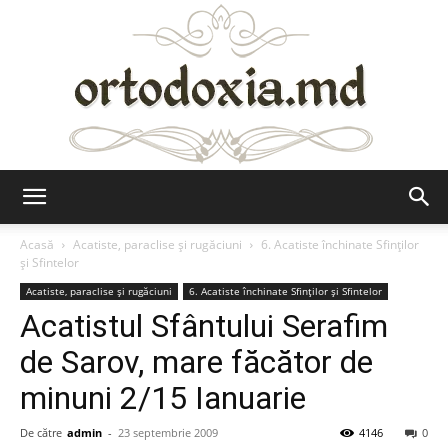
Ortodoxia.md
Acasă
Acatiste, paraclise și rugăciuni
6. Acatiste închinate Sfinților
și Sfintelor
Acatiste, paraclise și rugăciuni
6. Acatiste închinate Sfinților și Sfintelor
Acatistul Sfântului Serafim
de Sarov, mare făcător de
minuni 2/15 Ianuarie
De către
admin
-
23 septembrie 2009
4146
0