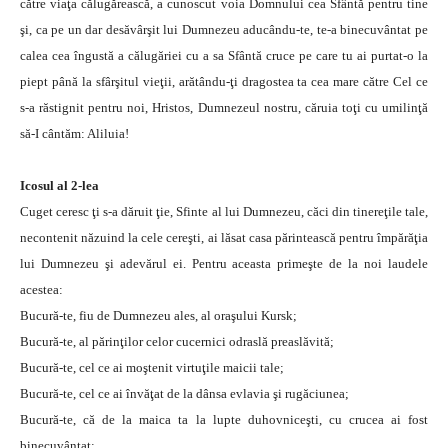
către viaţa călugărească, a cunoscut voia Domnului cea Sfântă pentru tine
şi, ca pe un dar desăvârşit lui Dumnezeu aducându-te, te-a binecuvântat pe
calea cea îngustă a călugăriei cu a sa Sfântă cruce pe care tu ai purtat-o la
piept până la sfârşitul vieţii, arătându-ţi dragostea ta cea mare către Cel ce
s-a răstignit pentru noi, Hristos, Dumnezeul nostru, căruia toţi cu umilinţă
să-I cântăm: Aliluia!
Icosul al 2-lea
Cuget ceresc ţi s-a dăruit ţie, Sfinte al lui Dumnezeu, căci din tinereţile tale,
necontenit năzuind la cele cereşti, ai lăsat casa părintească pentru împărăţia
lui Dumnezeu şi adevărul ei. Pentru aceasta primeşte de la noi laudele
acestea:
Bucură-te, fiu de Dumnezeu ales, al oraşului Kursk;
Bucură-te, al părinţilor celor cucernici odraslă preaslăvită;
Bucură-te, cel ce ai moştenit virtuţile maicii tale;
Bucură-te, cel ce ai învăţat de la dânsa evlavia şi rugăciunea;
Bucură-te, că de la maica ta la lupte duhovniceşti, cu crucea ai fost
binecuvântat;