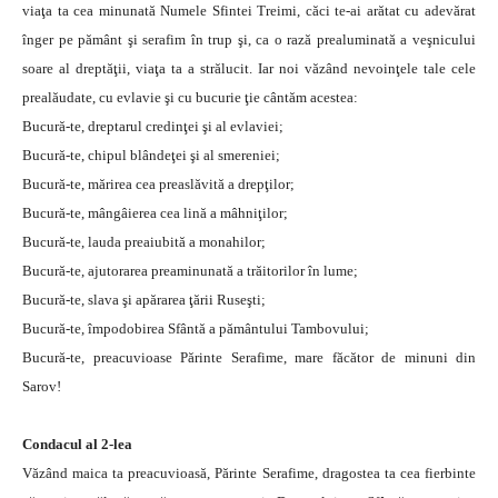
viaţa ta cea minunată Numele Sfintei Treimi, căci te-ai arătat cu adevărat
înger pe pământ şi serafim în trup şi, ca o rază prealuminată a veşnicului
soare al dreptăţii, viaţa ta a strălucit. Iar noi văzând nevoinţele tale cele
prealăudate, cu evlavie şi cu bucurie ţie cântăm acestea:
Bucură-te, dreptarul credinţei şi al evlaviei;
Bucură-te, chipul blândeţei şi al smereniei;
Bucură-te, mărirea cea preaslăvită a drepţilor;
Bucură-te, mângâierea cea lină a mâhniţilor;
Bucură-te, lauda preaiubită a monahilor;
Bucură-te, ajutorarea preaminunată a trăitorilor în lume;
Bucură-te, slava şi apărarea ţării Ruseşti;
Bucură-te, împodobirea Sfântă a pământului Tambovului;
Bucură-te, preacuvioase Părinte Serafime, mare făcător de minuni din
Sarov!
Condacul al 2-lea
Văzând maica ta preacuvioasă, Părinte Serafime, dragostea ta cea fierbinte