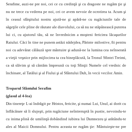
Serafime, auzi-ne pre noi, cei ce cu credinţă şi cu dragoste ne rugăm ţie şi
nu ne trece cu vederea pe noi, cei ce avem nevoie de ocrotirea ta. Acum şi
în ceasul sfârşitului nostru ajută-ne şi apără-ne cu rugăciunile tale de
săgeţile cele pline de răutate ale diavolului, ca să nu ne stăpânească puterea
lui ci, cu ajutorul tău, să ne învrednicim a moşteni fericirea lăcaşurilor
Raiului. Căci în tine ne punem astăzi nădejdea, Părinte milostive, fii pentru
noi cu adevărat călăuză spre mântuire şi adună-ne la lumina cea neînserată
a vieţii veşnice prin mijlocirea ta cea bineplăcută, la Tronul Sfintei Treimi,
ca să slăvim şi să cântăm împreună cu toţi Sfinţii Numele cel vrednic de
închinare, al Tatălui şi al Fiului şi al Sfântului Duh, în vecii vecilor. Amin.
Troparul Sfântului Serafim
(glasul al 4-lea)
Din tinereţe L-ai îndrăgit pe Hristos, fericite, şi numai Lui, Unul, ai dorit cu
înflăcărare să îi slujeşti, prin rugăciune neîntreruptă în pustie, nevoindu-te
cu inima plină de umilinţă dobândind iubirea lui Dumnezeu şi arătându-te
ales al Maicii Domnului. Pentru aceasta ne rugăm ţie: Mântuieşte-ne pre