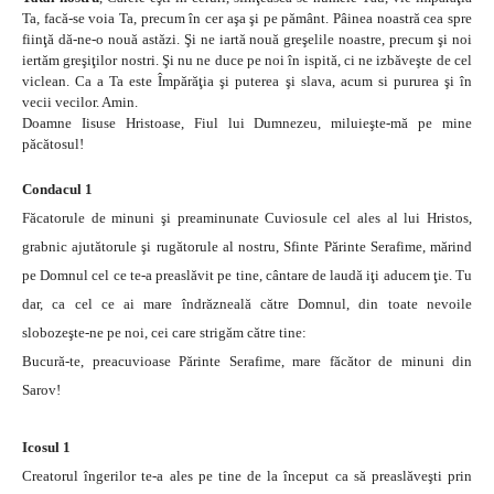
Ta, facă-se voia Ta, precum în cer aşa şi pe pământ. Pâinea noastră cea spre
fiinţă dă-ne-o nouă astăzi. Şi ne iartă nouă greşelile noastre, precum şi noi
iertăm greşiţilor nostri. Şi nu ne duce pe noi în ispită, ci ne izbăveşte de cel
viclean. Ca a Ta este Împărăţia şi puterea şi slava, acum si pururea şi în
vecii vecilor. Amin.
Doamne Iisuse Hristoase, Fiul lui Dumnezeu, miluieşte-mă pe mine
păcătosul!
Condacul 1
Făcatorule de minuni şi preaminunate Cuviosule cel ales al lui Hristos,
grabnic ajutătorule şi rugătorule al nostru, Sfinte Părinte Serafime, mărind
pe Domnul cel ce te-a preaslăvit pe tine, cântare de laudă iţi aducem ţie. Tu
dar, ca cel ce ai mare îndrăzneală către Domnul, din toate nevoile
slobozeşte-ne pe noi, cei care strigăm către tine:
Bucură-te, preacuvioase Părinte Serafime, mare făcător de minuni din
Sarov!
Icosul 1
Creatorul îngerilor te-a ales pe tine de la început ca să preaslăveşti prin