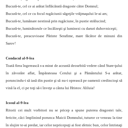
Bucură-te, cel ce ai arătat înflăcărată dragoste către Domnul;
Bucură-te, cel ce cu focul rugăciunii săgeţile vrăjmaşului le-ai ars;
Bucură-te, lumânare nestinsă prin rugăciune, în pustie strălucind;
Bucură-te, luminătorule ce încălzeşti şi luminezi cu daruri duhovniceşti;
Bucură-te, preacuvioase Părinte Serafime, mare făcător de minuni din
Sarov!
Condacul al-9-lea
Toată firea îngerească s-a mirat de această deosebită vedere când Stare-ţului
în zăvorâre aflat, Împărateasa Cerului şi a Pământului S-a arătat,
poruncindu-i să iasă din pustie şi să nu-i oprească pe oamenii credincioşi să
vină la el, ci pe toţi să-i înveţe a cânta lui Hristos: Aliluia!
Icosul al-9-lea
Ritorii cei mult vorbitori nu se pricep a spune puterea dragostei tale,
fericite, căci împlinind porunca Maicii Domnului, tuturor ce veneau la tine
în slujire te-ai predat, iar celor nepricepuţi ai fost sfetnic bun, celor întristaţi