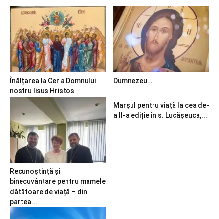
Înălțarea la Cer a Domnului
Dumnezeu…
nostru Iisus Hristos
Marșul pentru viață la cea de-
a II-a ediție în s. Lucășeuca,...
Recunoștință și
binecuvântare pentru mamele
dătătoare de viață – din
partea...