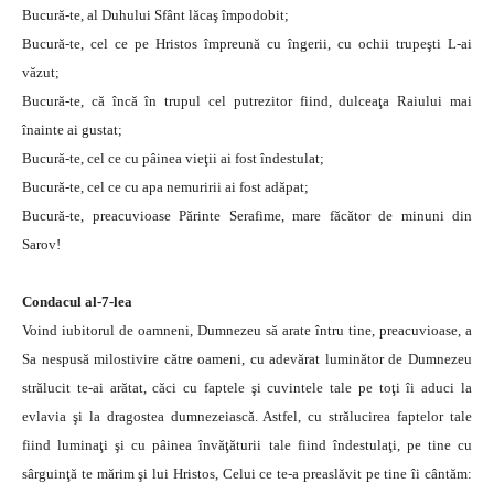
Bucură-te, al Duhului Sfânt lăcaş împodobit;
Bucură-te, cel ce pe Hristos împreună cu îngerii, cu ochii trupeşti L-ai
văzut;
Bucură-te, că încă în trupul cel putrezitor fiind, dulceaţa Raiului mai
înainte ai gustat;
Bucură-te, cel ce cu pâinea vieţii ai fost îndestulat;
Bucură-te, cel ce cu apa nemuririi ai fost adăpat;
Bucură-te, preacuvioase Părinte Serafime, mare făcător de minuni din
Sarov!
Condacul al-7-lea
Voind iubitorul de oamneni, Dumnezeu să arate întru tine, preacuvioase, a
Sa nespusă milostivire către oameni, cu adevărat luminător de Dumnezeu
strălucit te-ai arătat, căci cu faptele şi cuvintele tale pe toţi îi aduci la
evlavia şi la dragostea dumnezeiască. Astfel, cu strălucirea faptelor tale
fiind luminaţi şi cu pâinea învăţăturii tale fiind îndestulaţi, pe tine cu
sârguinţă te mărim şi lui Hristos, Celui ce te-a preaslăvit pe tine îi cântăm: