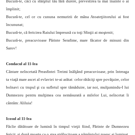
Bucură-te, căci cu sfârşitul tău fără durere, prevestirea ta mai înainte o ai
împlinit;
Bucură-te, cel ce cu cununa nemuririi de mâna Atoateţiitorului ai fost
încununat;
Bucură-te, că fericirea Raiului împreună cu toţi Sfinţii ai moştenit;
Bucură-te, preacuvioase Părinte Serafime, mare făcator de minuni din
Sarov!
Condacul al 11-lea
Cântare neîncetată Preasfintei Treimi înălţând preacuvioase, prin întreaga
ta viaţă mare ascet al evlaviei te-ai arătat: celor rătăciţi spre povăţuire, celor
bolnavi cu trupul şi cu sufletul spre tămăduire, iar noi, mulţumindu-I lui
Dumnezeu pentru mulţimea cea nemăsurată a milelor Lui, neîncetat îi
cântăm: Aliluia!
Icosul al 11-lea
Făclie dătătoare de lumină în timpul vieţii fiind, Părinte de Dumnezeu
fericit, şi după moarte ca o stea strălucitoare a pământului rusesc ai luminat,