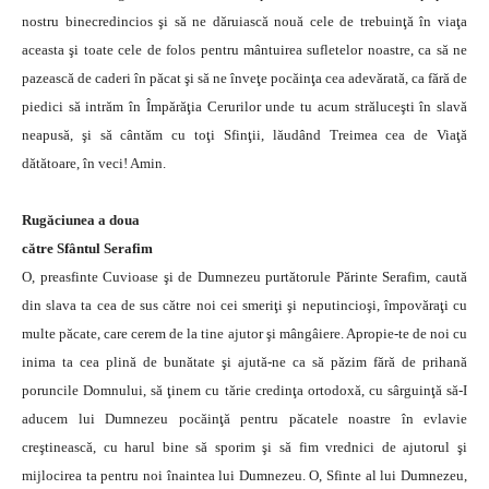
nostru binecredincios şi să ne dăruiască nouă cele de trebuinţă în viaţa
aceasta şi toate cele de folos pentru mântuirea sufletelor noastre, ca să ne
pazească de caderi în păcat şi să ne înveţe pocăinţa cea adevărată, ca fără de
piedici să intrăm în Împărăţia Cerurilor unde tu acum străluceşti în slavă
neapusă, şi să cântăm cu toţi Sfinţii, lăudând Treimea cea de Viaţă
dătătoare, în veci! Amin.
Rugăciunea a doua
către Sfântul Serafim
O, preasfinte Cuvioase şi de Dumnezeu purtătorule Părinte Serafim, caută
din slava ta cea de sus către noi cei smeriţi şi neputincioşi, împovăraţi cu
multe păcate, care cerem de la tine ajutor şi mângâiere. Apropie-te de noi cu
inima ta cea plină de bunătate şi ajută-ne ca să păzim fără de prihană
poruncile Domnului, să ţinem cu tărie credinţa ortodoxă, cu sârguinţă să-I
aducem lui Dumnezeu pocăinţă pentru păcatele noastre în evlavie
creştinească, cu harul bine să sporim şi să fim vrednici de ajutorul şi
mijlocirea ta pentru noi înaintea lui Dumnezeu. O, Sfinte al lui Dumnezeu,