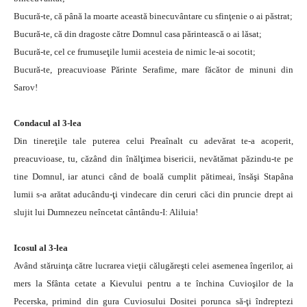
Bucură-te, că până la moarte această binecuvântare cu sfinţenie o ai păstrat;
Bucură-te, că din dragoste către Domnul casa părintească o ai lăsat;
Bucură-te, cel ce frumuseţile lumii acesteia de nimic le-ai socotit;
Bucură-te, preacuvioase Părinte Serafime, mare făcător de minuni din
Sarov!
Condacul al 3-lea
Din tinereţile tale puterea celui Preaînalt cu adevărat te-a acoperit,
preacuvioase, tu, căzând din înălţimea bisericii, nevătămat păzindu-te pe
tine Domnul, iar atunci când de boală cumplit pătimeai, însăşi Stapâna
lumii s-a arătat aducându-ţi vindecare din ceruri căci din pruncie drept ai
slujit lui Dumnezeu neîncetat cântându-I: Aliluia!
Icosul al 3-lea
Având stăruinţa către lucrarea vieţii călugăreşti celei asemenea îngerilor, ai
mers la Sfânta cetate a Kievului pentru a te închina Cuvioşilor de la
Pecerska, primind din gura Cuviosului Dositei porunca să-ţi îndreptezi