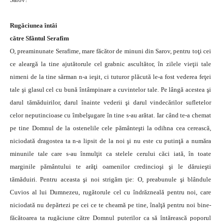
Rugăciunea întâi
către Sfântul Serafim
O, preaminunate Serafime, mare făcător de minuni din Sarov, pentru toţi cei
ce aleargă la tine ajutătorule cel grabnic ascultător, în zilele vieţii tale
nimeni de la tine sărman n-a ieşit, ci tuturor plăcută le-a fost vederea feţei
tale şi glasul cel cu bună întâmpinare a cuvintelor tale. Pe lângă acestea şi
darul tămăduirilor, darul înainte vederii şi darul vindecărilor sufletelor
celor neputincioase cu îmbelşugare în tine s-au arătat. Iar când te-a chemat
pe tine Domnul de la ostenelile cele pământeşti la odihna cea cerească,
niciodată dragostea ta n-a lipsit de la noi şi nu este cu putinţă a număra
minunile tale care s-au înmulţit ca stelele cerului căci iată, în toate
marginile pământului te arăţi oamenilor credincioşi şi le dăruieşti
tămăduiri. Pentru aceasta şi noi strigăm ţie: O, preabunule şi blândule
Cuvios al lui Dumnezeu, rugătorule cel cu îndrăzneală pentru noi, care
niciodată nu depărtezi pe cei ce te cheamă pe tine, înalţă pentru noi bine-
făcătoarea ta rugăciune către Domnul puterilor ca să întărească poporul