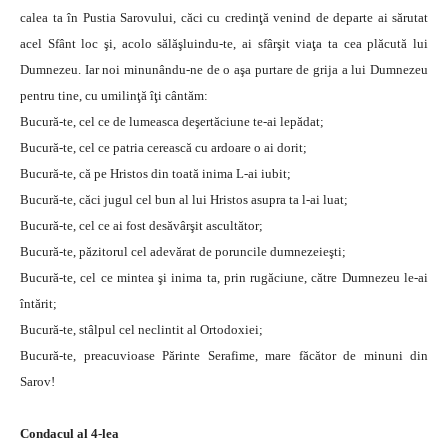
calea ta în Pustia Sarovului, căci cu credinţă venind de departe ai sărutat
acel Sfânt loc şi, acolo sălăşluindu-te, ai sfârşit viaţa ta cea plăcută lui
Dumnezeu. Iar noi minunându-ne de o aşa purtare de grija a lui Dumnezeu
pentru tine, cu umilinţă îţi cântăm:
Bucură-te, cel ce de lumeasca deşertăciune te-ai lepădat;
Bucură-te, cel ce patria cerească cu ardoare o ai dorit;
Bucură-te, că pe Hristos din toată inima L-ai iubit;
Bucură-te, căci jugul cel bun al lui Hristos asupra ta l-ai luat;
Bucură-te, cel ce ai fost desăvârşit ascultător;
Bucură-te, păzitorul cel adevărat de poruncile dumnezeieşti;
Bucură-te, cel ce mintea şi inima ta, prin rugăciune, către Dumnezeu le-ai
întărit;
Bucură-te, stâlpul cel neclintit al Ortodoxiei;
Bucură-te, preacuvioase Părinte Serafime, mare făcător de minuni din
Sarov!
Condacul al 4-lea