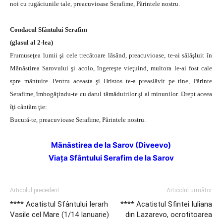
noi cu rugăciunile tale, preacuvioase Serafime, Părintele nostru.
Condacul Sfântului Serafim
(glasul al 2-lea)
Frumuseţea lumii şi cele trecătoare lăsând, preacuvioase, te-ai sălăşluit în
Mănăstirea Sarovului şi acolo, îngereşte vieţuind, multora le-ai fost cale
spre mântuire. Pentru aceasta şi Hristos te-a preaslăvit pe tine, Părinte
Serafime, îmbogăţindu-te cu darul tămăduirilor şi al minunilor. Drept aceea
îţi cântăm ţie:
Bucură-te, preacuvioase Serafime, Părintele nostru.
Mănăstirea de la Sarov (Diveevo)
Viaţa Sfântului Serafim de la Sarov
Articolul precedent
Articolul următor
**** Acatistul Sfântului Ierarh
**** Acatistul Sfintei Iuliana
Vasile cel Mare (1/14 Ianuarie)
din Lazarevo, ocrotitoarea