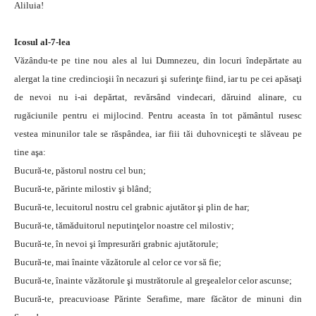
Aliluia!
Icosul al-7-lea
Văzându-te pe tine nou ales al lui Dumnezeu, din locuri îndepărtate au
alergat la tine credincioşii în necazuri şi suferinţe fiind, iar tu pe cei apăsaţi
de nevoi nu i-ai depărtat, revărsând vindecari, dăruind alinare, cu
rugăciunile pentru ei mijlocind. Pentru aceasta în tot pământul rusesc
vestea minunilor tale se răspândea, iar fiii tăi duhovniceşti te slăveau pe
tine aşa:
Bucură-te, păstorul nostru cel bun;
Bucură-te, părinte milostiv şi blând;
Bucură-te, lecuitorul nostru cel grabnic ajutător şi plin de har;
Bucură-te, tămăduitorul neputinţelor noastre cel milostiv;
Bucură-te, în nevoi şi împresurări grabnic ajutătorule;
Bucură-te, mai înainte văzătorule al celor ce vor să fie;
Bucură-te, înainte văzătorule şi mustrătorule al greşealelor celor ascunse;
Bucură-te, preacuvioase Părinte Serafime, mare făcător de minuni din