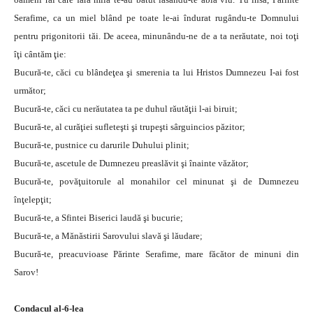
Serafime, ca un miel blând pe toate le-ai îndurat rugându-te Domnului
pentru prigonitorii tăi. De aceea, minunându-ne de a ta nerăutate, noi toţi
îţi cântăm ţie:
Bucură-te, căci cu blândeţea şi smerenia ta lui Hristos Dumnezeu I-ai fost
următor;
Bucură-te, căci cu nerăutatea ta pe duhul răutăţii l-ai biruit;
Bucură-te, al curăţiei sufleteşti şi trupeşti sârguincios păzitor;
Bucură-te, pustnice cu darurile Duhului plinit;
Bucură-te, ascetule de Dumnezeu preaslăvit şi înainte văzător;
Bucură-te, povăţuitorule al monahilor cel minunat şi de Dumnezeu
înţelepţit;
Bucură-te, a Sfintei Biserici laudă şi bucurie;
Bucură-te, a Mănăstirii Sarovului slavă şi lăudare;
Bucură-te, preacuvioase Părinte Serafime, mare făcător de minuni din
Sarov!
Condacul al-6-lea