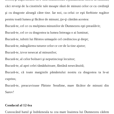
căci reverşi de la cinstitele tale moaşte râuri de minuni celor ce cu credinţă
şi cu dragoste aleargă către tine. Iar noi, ca celui ce eşti fierbinte rugător
pentru toată lumea şi făcător de minuni, ţie-ţi cântăm acestea:
Bucură-te, cel ce cu mulţimea minunilor de Dumnezeu eşti preaslăvit;
Bucură-te, cel ce cu dragostea ta lumea întreaga o ai luminat;
Bucură-te, iubirii lui Hristos urmaşule cel credincios şi drept;
Bucură-te, mângâierea tuturor celor ce cer de la tine ajutor;
Bucură-te, izvor nesecat al minunilor;
Bucură-te, al celor bolnavi şi neputincioşi lecuitor;
Bucură-te, al apei celei tămăduitoare, fântână nesecătuită;
Bucură-te, că toate marginile pământului nostru cu dragostea ta le-ai
cuprins;
Bucură-te, preacuvioase Părinte Serafime, mare făcător de minuni din
Sarov!
Condacul al 12-lea
Cunoscând harul şi îndrăzneala ta cea mare înaintea lui Dumnezeu cădem