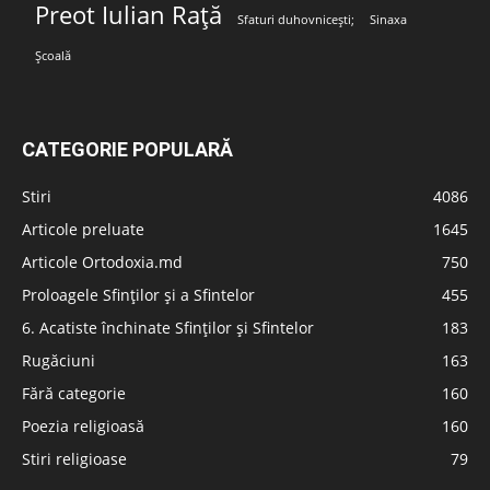
Preot Iulian Rață
Sfaturi duhovnicești;
Sinaxa
Școală
CATEGORIE POPULARĂ
Stiri
4086
Articole preluate
1645
Articole Ortodoxia.md
750
Proloagele Sfinților și a Sfintelor
455
6. Acatiste închinate Sfinților și Sfintelor
183
Rugăciuni
163
Fără categorie
160
Poezia religioasă
160
Stiri religioase
79