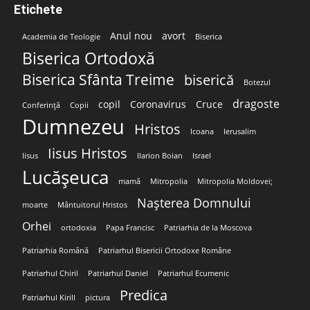
Etichete
Anul nou
avort
Academia de Teologie
Biserica
Biserica Ortodoxă
Biserica Sfânta Treime
biserică
Botezul
dragoste
copil
Coronavirus
Cruce
Conferință
Copii
Dumnezeu
Hristos
Icoana
Ierusalim
Iisus Hristos
Iisus
Ilarion Boian
Israel
Lucășeuca
mamă
Mitropolia
Mitropolia Moldovei;
Nașterea Domnului
moarte
Mântuitorul Hristos
Orhei
ortodoxia
Papa Francisc
Patriarhia de la Moscova
Patriarhia Română
Patriarhul Bisericii Ortodoxe Române
Patriarhul Chiril
Patriarhul Daniel
Patriarhul Ecumenic
Predica
Patriarhul Kirill
pictura