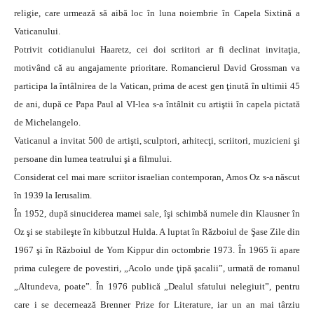
religie, care urmează să aibă loc în luna noiembrie în Capela Sixtină a
Vaticanului.
Potrivit cotidianului Haaretz, cei doi scriitori ar fi declinat invitaţia,
motivând că au angajamente prioritare. Romancierul David Grossman va
participa la întâlnirea de la Vatican, prima de acest gen ţinută în ultimii 45
de ani, după ce Papa Paul al VI-lea s-a întâlnit cu artiştii în capela pictată
de Michelangelo.
Vaticanul a invitat 500 de artişti, sculptori, arhitecţi, scriitori, muzicieni şi
persoane din lumea teatrului şi a filmului.
Considerat cel mai mare scriitor israelian contemporan, Amos Oz s‑a născut
în 1939 la Ierusalim.
În 1952, după sinuciderea mamei sale, îşi schimbă numele din Klausner în
Oz şi se stabileşte în kibbutzul Hulda. A luptat în Războiul de Şase Zile din
1967 şi în Războiul de Yom Kippur din octombrie 1973. În 1965 îi apare
prima culegere de povestiri, „Acolo unde ţipă şacalii”, urmată de romanul
„Altundeva, poate”. În 1976 publică „Dealul sfatului nelegiuit”, pentru
care i se decernează Brenner Prize for Literature, iar un an mai târziu