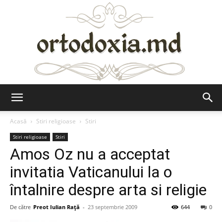
Ortodoxia.md
Acasă
Stiri religioase
Stiri
Stiri religioase
Stiri
Amos Oz nu a acceptat
invitatia Vaticanului la o
întalnire despre arta si religie
De către
Preot Iulian Raţă
-
23 septembrie 2009
644
0