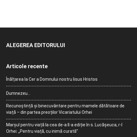
ALEGEREA EDITORULUI
Articole recente
Înălțarea la Cer a Domnului nostru Iisus Hristos
Dumnezeu…
Recunoștință și binecuvântare pentru mamele dătătoare de
viață – din partea preoților Vicariatului Orhei
Marșul pentru viață la cea de-a II-a ediție în s. Lucășeuca, r-l
Orhei: „Pentru viață, cu inimă curată”