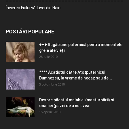
Învierea Fiului văduvei din Nain
POSTĂRI POPULARE
+++ Rugăciune puternică pentru momentele
grele ale vieţii
28 iulie 2010
**** Acatistul către Atotputernicul
Dumnezeu, la vreme de necaz sau de...
5 octombrie 2010
Despre păcatul malahiei (masturbării) şi
onaniei (pazei de a nu avea...
15 aprilie 2010