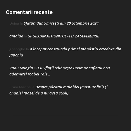
Comentarii recente
Sfaturi duhovnicești din 20 octombrie 2024
Doina
la
amalad
SF SILUAN ATHONITUL -11/ 24 SEPEMBRIE
la
A început construcţia primei mănăstiri ortodoxe din
gheorghe
la
Japonia
Radu Mungiu
Cu Sfinții odihnește Doamne sufletul nou
la
adormitei roabei Tale…
Despre păcatul malahiei (masturbării) şi
Crina Marina
la
onaniei (pazei de a nu avea copii)