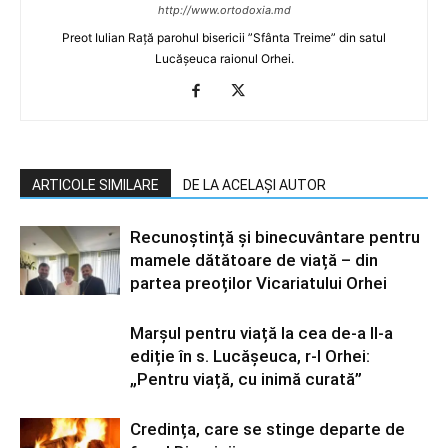
http://www.ortodoxia.md
Preot Iulian Rață parohul bisericii ”Sfânta Treime” din satul
Lucășeuca raionul Orhei.
ARTICOLE SIMILARE
DE LA ACELAȘI AUTOR
Recunoștință și binecuvântare pentru
mamele dătătoare de viață – din
partea preoților Vicariatului Orhei
Marșul pentru viață la cea de-a II-a
ediție în s. Lucășeuca, r-l Orhei:
„Pentru viață, cu inimă curată”
Credința, care se stinge departe de