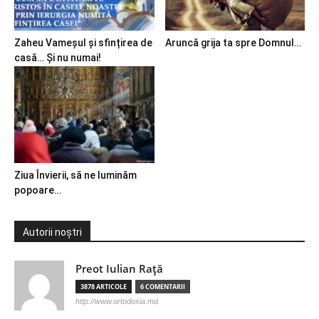
Zaheu Vameșul și sfințirea de
Aruncă grija ta spre Domnul…
casă… Și nu numai!
Ziua Învierii, să ne luminăm
popoare…
Autorii noștri
Preot Iulian Raţă
3878 ARTICOLE
6 COMENTARII
http://www.ortodoxia.md