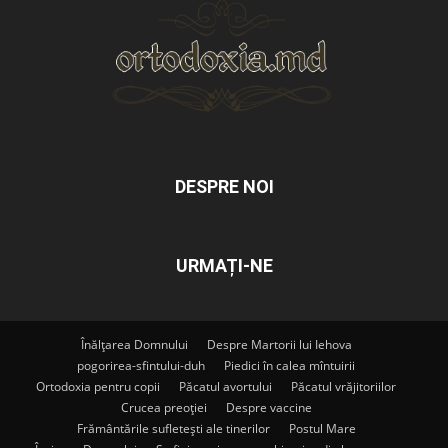
DESPRE NOI
URMAȚI-NE
Înălțarea Domnului
Despre Martorii lui Iehova
pogorirea-sfintului-duh
Piedici în calea mîntuirii
Ortodoxia pentru copii
Păcatul avortului
Păcatul vrăjitoriilor
Crucea preoției
Despre vaccine
Frământările sufletești ale tinerilor
Postul Mare