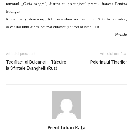
romanul „Cutia neagră”, distins cu prestigiosul premiu francez Femina
Etranger.
Romancier şi dramaturg, A.B. Yehoshua s-a născut în 1936, la Ierusalim,
devenind unul dintre cei mai cunoscuţi autori ai Israelului.
NewsIn
Articolul precedent
Articolul următor
Teofilact al Bulgariei – Tâlcuire
Pelerinajul Tinerilor
la Sfintele Evanghelii (Rus)
Preot Iulian Raţă