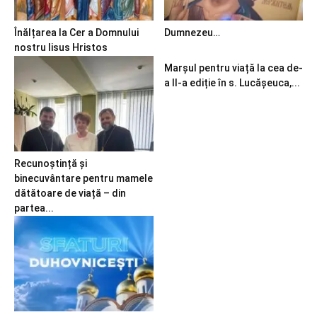
Înălțarea la Cer a Domnului
Dumnezeu…
nostru Iisus Hristos
Marșul pentru viață la cea de-
a II-a ediție în s. Lucășeuca,...
Recunoștință și
binecuvântare pentru mamele
dătătoare de viață – din
partea...