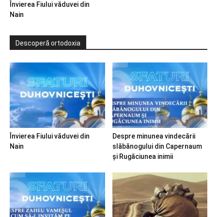
Învierea Fiului văduvei din
Nain
Descoperă ortodoxia
Învierea Fiului văduvei din
Despre minunea vindecării
Nain
slăbănogului din Capernaum
și Rugăciunea inimii