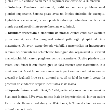
pielea lor. Ele vorbesc că nu merită că primească iertare de la Dumnezeu.
– Suferinţa:
Pierderea unei sarcini, dorită sau nu, este problema unei
pierderi importante. Sarcina poate avea un înţeles simbolic, de exemplu,
faptul de a deveni mamă, ceea ce poate fi o dorinţă profundă a unei femei. A
pierde această posibilitate poate însemna o suferinţă.
– Identitate trunchiată a statutului de mamă:
Atunci când este avortată
prima sarcină, este tăiat progresul natural psihologic şi spiritual către
maternitate. Un avort şterge dovada vizibilă a maternităţii iar întreruperea
sarcinii scurtcircuitează schimbările biologice din organismul şi creierul
mamei, schimbări care o pregătesc pentru maternitate. După o pierdere prin
avort, unei femei îi este foarte greu să facă trecerea spre maternitate, la o
nouă sarcină. Acest lucru poate avea un impact asupra modului în care se
creează o legătură între ea şi viitorul ei copil şi felul în care îl creşte. În
procesul de vindecare, reapare identitatea sa de mamă.
– Depresia:
Într-un studiu făcut, în 1984, pe femei, care au avut un avort cu
8 ani mai înainte, 65% aveau un risc înalt de depresie clinică. Într-un studiu
făcut de dr. Hannah Soderburg pe 854 femei, 60% au declarat că aveau
tulburări emoţionale.