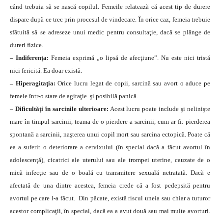
când trebuia să se nască copilul. Femeile relatează că acest tip de durere
dispare după ce trec prin procesul de vindecare. În orice caz, femeia trebuie
sfătuită să se adreseze unui medic pentru consultaţie, dacă se plânge de
dureri fizice.
– Indiferenţa:
Femeia exprimă „o lipsă de afecţiune”. Nu este nici tristă
nici fericită. Ea doar există.
– Hiperagitaţia:
Orice lucru legat de copii, sarcină sau avort o aduce pe
femeie într-o stare de agitaţie şi posibilă panică.
– Dificultăţi în sarcinile ulterioare:
Acest lucru poate include şi nelinişte
mare în timpul sarcinii, teama de o pierdere a sarcinii, cum ar fi: pierderea
spontană a sarcinii, naşterea unui copil mort sau sarcina ectopică. Poate că
ea a suferit o deteriorare a cervixului (în special dacă a făcut avortul în
adolescenţă), cicatrici ale uterului sau ale trompei uterine, cauzate de o
mică infecţie sau de o boală cu transmitere sexuală netratată. Dacă e
afectată de una dintre acestea, femeia crede că a fost pedepsită pentru
avortul pe care l-a făcut. Din păcate, există riscul uneia sau chiar a tuturor
acestor complicaţii, în special, dacă ea a avut două sau mai multe avorturi.