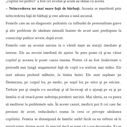
„copilul lor perfect” a fost cel avortat şi acum au rămas cu acesta.
– Neîncrederea tot mai mare faţă de bărbaţi:
Aceasta se manifestă prin
neîncrederea faţă de bărbaţi şi este adesea o rană ascunsă.
Femeile care au un diagnostic psihiatric cu tulburări de personalitate grave
şi alte probleme de sănătate mintală înainte de avort sunt predispuse la
consecinţe psihice severe, după avort.
Femeile care au avortat sarcina la o vârstă mare au reacţii imediate şi
intense. Ele au nevoie imediată de ajutor. Se prea poate că şi-au văzut
copilul şi aceasta le poate cauza trauma. Pentru că au fost însărcinate o
perioadă mai lungă ataşamentul faţă de copil s-a realizat mai strâns. Ele
sunt adesea profund mâhnite, la limita furiei. Ele sunt supărate pe
Dumnezeu, pe corpul lor, pe medic, pe soţul lor, pe orice şi pe oricine.
Trebuie pur şi simplu s-o ascultaţi şi să încercaţi să o ajutaţi pe ea şi pe
familia ei să treacă peste suferinţa pierderii sarcinii. Mai târziu, ea va putea
să mediteze la problemele sale. În aceste cazuri, medicii pot fi cei care fac
presiuni de avort, inducându-i teama în ceea ce priveşte sănătatea
copilului.
Femeia se distanţează de familie astfel încât ea nu trebuie să le
spună nimic despre avort, în special dacă se teme că o vor dezaproba. Ea se