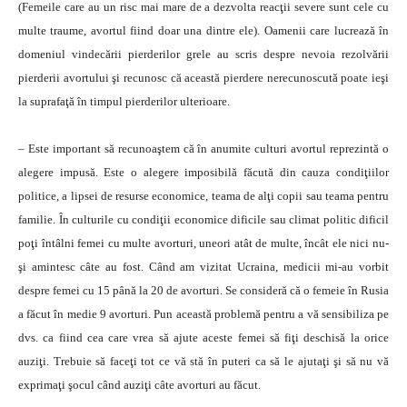
(Femeile care au un risc mai mare de a dezvolta reacţii severe sunt cele cu
multe traume, avortul fiind doar una dintre ele). Oamenii care lucrează în
domeniul vindecării pierderilor grele au scris despre nevoia rezolvării
pierderii avortului şi recunosc că această pierdere nerecunoscută poate ieşi
la suprafaţă în timpul pierderilor ulterioare.
– Este important să recunoaştem că în anumite culturi avortul reprezintă o
alegere impusă. Este o alegere imposibilă făcută din cauza condiţiilor
politice, a lipsei de resurse economice, teama de alţi copii sau teama pentru
familie. În culturile cu condiţii economice dificile sau climat politic dificil
poţi întâlni femei cu multe avorturi, uneori atât de multe, încât ele nici nu-
şi amintesc câte au fost. Când am vizitat Ucraina, medicii mi-au vorbit
despre femei cu 15 până la 20 de avorturi. Se consideră că o femeie în Rusia
a făcut în medie 9 avorturi. Pun această problemă pentru a vă sensibiliza pe
dvs. ca fiind cea care vrea să ajute aceste femei să fiţi deschisă la orice
auziţi. Trebuie să faceţi tot ce vă stă în puteri ca să le ajutaţi şi să nu vă
exprimaţi şocul când auziţi câte avorturi au făcut.