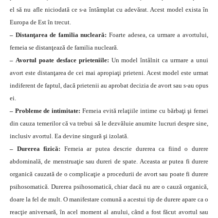
el să nu afle niciodată ce s-a întâmplat cu adevărat. Acest model exista în
Europa de Est în trecut.
– Distanţarea de familia nucleară:
Foarte adesea, ca urmare a avortului,
femeia se distanţează de familia nucleară.
– Avortul poate desface prieteniile:
Un model întâlnit ca urmare a unui
avort este distanţarea de cei mai apropiaţi prieteni. Acest model este urmat
indiferent de faptul, dacă prietenii au aprobat decizia de avort sau s-au opus
ei.
– Probleme de intimitate:
Femeia evită relaţiile intime cu bărbaţi şi femei
din cauza temerilor că va trebui să le dezvăluie anumite lucruri despre sine,
inclusiv avortul. Ea devine singură şi izolată.
– Durerea fizică:
Femeia ar putea descrie durerea ca fiind o durere
abdominală, de menstruaţie sau dureri de spate. Aceasta ar putea fi durere
organică cauzată de o complicaţie a procedurii de avort sau poate fi durere
psihosomatică. Durerea psihosomatică, chiar dacă nu are o cauză organică,
doare la fel de mult. O manifestare comună a acestui tip de durere apare ca o
reacţie aniversară, în acel moment al anului, când a fost făcut avortul sau