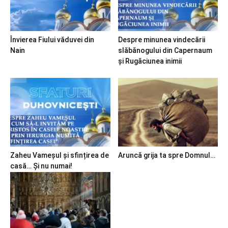
Învierea Fiului văduvei din
Despre minunea vindecării
Nain
slăbănogului din Capernaum
și Rugăciunea inimii
Zaheu Vameșul și sfințirea de
Aruncă grija ta spre Domnul…
casă… Și nu numai!