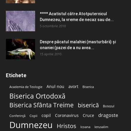
**** Acatistul către Atotputernicul
Dumnezeu, la vreme de necaz sau de...
5 octombrie 2010
Despre păcatul malahiei (masturbării) şi
onaniei (pazei de a nu avea...
15 aprilie 2010
Etichete
Anul nou
avort
Academia de Teologie
Biserica
Biserica Ortodoxă
Biserica Sfânta Treime
biserică
Botezul
dragoste
copil
Coronavirus
Cruce
Conferință
Copii
Dumnezeu
Hristos
Icoana
Ierusalim