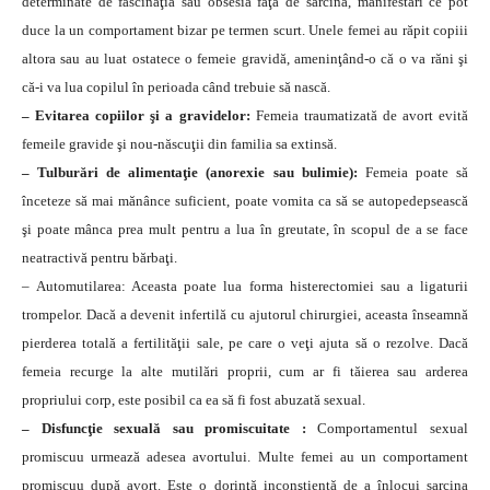
determinate de fascinaţia sau obsesia faţă de sarcină, manifestări ce pot
duce la un comportament bizar pe termen scurt. Unele femei au răpit copiii
altora sau au luat ostatece o femeie gravidă, ameninţând-o că o va răni şi
că-i va lua copilul în perioada când trebuie să nască.
– Evitarea copiilor şi a gravidelor:
Femeia traumatizată de avort evită
femeile gravide şi nou-născuţii din familia sa extinsă.
– Tulburări de alimentaţie (anorexie sau bulimie):
Femeia poate să
înceteze să mai mănânce suficient, poate vomita ca să se autopedepsească
şi poate mânca prea mult pentru a lua în greutate, în scopul de a se face
neatractivă pentru bărbaţi.
– Automutilarea: Aceasta poate lua forma histerectomiei sau a ligaturii
trompelor. Dacă a devenit infertilă cu ajutorul chirurgiei, aceasta înseamnă
pierderea totală a fertilităţii sale, pe care o veţi ajuta să o rezolve. Dacă
femeia recurge la alte mutilări proprii, cum ar fi tăierea sau arderea
propriului corp, este posibil ca ea să fi fost abuzată sexual.
– Disfuncţie sexuală sau promiscuitate :
Comportamentul sexual
promiscuu urmează adesea avortului. Multe femei au un comportament
promiscuu după avort. Este o dorinţă inconştientă de a înlocui sarcina