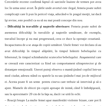
Cercetările recente confirmă faptul că sarcinile înainte de termen pot avea
loc în urma unui avort. În ţările unde avortul este ilegal, femeia poate suferi
complicaţii care îi pun în pericol viaţa, aducând-o în pragul morţii, iar dacă
îşi revine, este posibil ca ea să nu mai poată concepe din nou.
– Dificultăţi în travaliile şi naşterile ulterioare:
Femeia poate suferi de
asemenea dificultăţi în travaliile şi naşterile următoare, de exemplu,
travaliul începe şi nu mai progresează, ceea ce duce la operaţie cezariană.
Incapacitatea de a se ataşa de copiii următori. Unele femei vor declara că au
avut dificultăţi în timpul alăptării, în timpul hrănirii bebeluşului cu
biberonul, în timpul schimbatului scutecelor bebeluşului. Ataşamentul care
se creează este caracterizat ca fiind un comportament ultraprotector şi de
distanţare emoţională. Uneori puteţi observa o mamă ţinând copilul într-un
mod ciudat, adesea stând cu spatele la ea sau ţinându-l mai jos de mijlocul
ei. Acesta poate fi un semn pentru cineva care trebuie să intervină şi să o
ajute. Mamele de obicei ţin copiii aproape de inimă, când îi îmbrăţişează,
sau la aproximativ 20 cm de la faţa sa, dacă i se uită în ochi.
– Reacţii bruşte La multe femei apar manifestări violente bizare, care pot fi