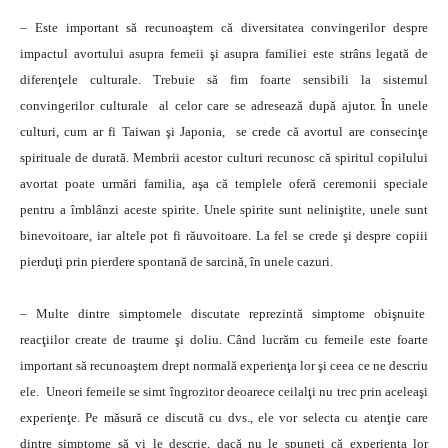
– Este important să recunoaştem că diversitatea convingerilor despre
impactul avortului asupra femeii şi asupra familiei este strâns legată de
diferenţele culturale. Trebuie să fim foarte sensibili la sistemul
convingerilor culturale al celor care se adresează după ajutor. În unele
culturi, cum ar fi Taiwan şi Japonia, se crede că avortul are consecinţe
spirituale de durată. Membrii acestor culturi recunosc că spiritul copilului
avortat poate urmări familia, aşa că templele oferă ceremonii speciale
pentru a îmblânzi aceste spirite. Unele spirite sunt neliniştite, unele sunt
binevoitoare, iar altele pot fi răuvoitoare. La fel se crede şi despre copiii
pierduţi prin pierdere spontană de sarcină, în unele cazuri.
– Multe dintre simptomele discutate reprezintă simptome obişnuite
reacţiilor create de traume şi doliu. Când lucrăm cu femeile este foarte
important să recunoaştem drept normală experienţa lor şi ceea ce ne descriu
ele. Uneori femeile se simt îngrozitor deoarece ceilalţi nu trec prin aceleaşi
experienţe. Pe măsură ce discută cu dvs., ele vor selecta cu atenţie care
dintre simptome să vi le descrie, dacă nu le spuneţi că experienţa lor