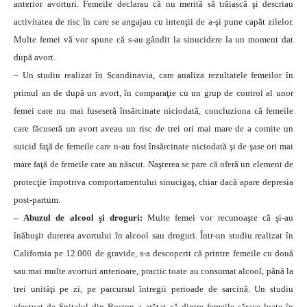
anterior avorturi. Femeile declarau că nu merită să trăiască şi descriau
activitatea de risc în care se angajau cu intenţii de a-şi pune capăt zilelor.
Multe femei vă vor spune că s-au gândit la sinucidere la un moment dat
după avort.
– Un studiu realizat în Scandinavia, care analiza rezultatele femeilor în
primul an de după un avort, în comparaţie cu un grup de control al unor
femei care nu mai fuseseră însărcinate niciodată, concluziona că femeile
care făcuseră un avort aveau un risc de trei ori mai mare de a comite un
suicid faţă de femeile care n-au fost însărcinate niciodată şi de şase ori mai
mare faţă de femeile care au născut. Naşterea se pare că oferă un element de
protecţie împotriva comportamentului sinucigaş, chiar dacă apare depresia
post-partum.
– Abuzul de alcool şi droguri:
Multe femei vor recunoaşte că şi-au
înăbuşit durerea avortului în alcool sau droguri. Într-un studiu realizat în
California pe 12.000 de gravide, s-a descoperit că printre femeile cu două
sau mai multe avorturi anterioare, practic toate au consumat alcool, până la
trei unităţi pe zi, pe parcursul întregii perioade de sarcină. Un studiu
efectuat de Spitalul din Boston a arătat că dintre femeile sărace luate în