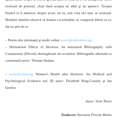
izolează de prieteni, chiar dacă aceştia au aflat şi au ajutat-o. Tocmai
fiindcă ei îi amintesc despre avort, iar ea, care vrea să-l uite, se izolează.
Membrii familiei observă că femeia s-a schimbat, se comportă diferit cu ei,
dar nu ştiu de ce.
– Pentru alte informaţii şi studii vedeţi
www.afterabortion.org
– Detrimental Effects of Abortion: An annotated Bibliography with
Commentary (Efectele distrugătoare ale avortului: Bibliografie adnotată cu
comentarii) autor: Thomas Strahan
–
www.deveber.org
Women’s Health after Abortion: the Medical and
Psychological Evidence (ed. II) autor: Elisabeth Ring-Cassidy şi Ian
Gentles
Autor: Vicki Thorn
Traducere
Asociatia Provita Media