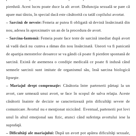
pierdută. Acest lucru poate duce la alt avort. Disfuncţia sexuală se pare că
apare mai târziu, în special dacă este căsătorită cu tatăl copilului avortat.
– Sarcină de nevoie:
Femeia ar putea fi obligată să devină însărcinată din
nou, adesea în aproximativ un an de la procedura de avort.
–
Sarcina-fantomă:
Femeia poate face teste de sarcină imediat după avort
să vadă dacă nu cumva a rămas din nou însărcinată. Uneori va fi panicată
de apariţia menstrelor deoarece se va gândi că poate fi pierdere spontană de
sarcină. Există de asemenea o condiţie medicală ce poate fi indusă când
semnele sarcinii sunt imitate de organismul său, însă sarcina biologică
lipseşte.
– Mariajul drept compensaţie:
Căsătoria între partenerii părtaşi la un
avort, care urmează unui avort, se face în scopul de salva relaţia. Aceste
căsătorii înainte de decizie se caracterizează prin dificultăţi severe de
comunicare. Avortul nu e menţionat nicicând. Eventual, partenerii pot lovi
unul în altul emoţional sau fizic, atunci când suferinţa avortului iese la
suprafaţă.
– Dificultăţi ale mariajului:
După un avort pot apărea dificultăţi sexuale,