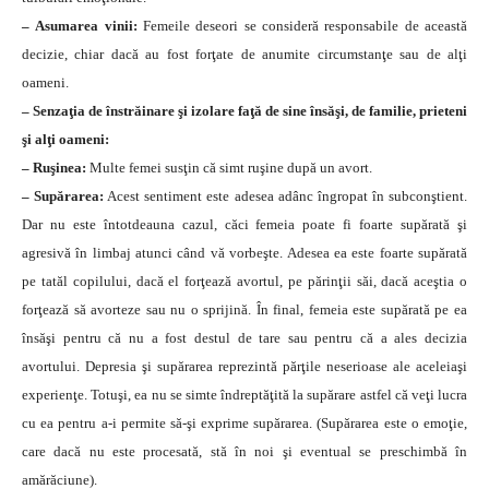
– Asumarea vinii:
Femeile deseori se consideră responsabile de această
decizie, chiar dacă au fost forţate de anumite circumstanţe sau de alţi
oameni.
– Senzaţia de înstrăinare şi izolare faţă de sine însăşi, de familie, prieteni
şi alţi oameni:
– Ruşinea:
Multe femei susţin că simt ruşine după un avort.
– Supărarea:
Acest sentiment este adesea adânc îngropat în subconştient.
Dar nu este întotdeauna cazul, căci femeia poate fi foarte supărată şi
agresivă în limbaj atunci când vă vorbeşte. Adesea ea este foarte supărată
pe tatăl copilului, dacă el forţează avortul, pe părinţii săi, dacă aceştia o
forţează să avorteze sau nu o sprijină. În final, femeia este supărată pe ea
însăşi pentru că nu a fost destul de tare sau pentru că a ales decizia
avortului. Depresia şi supărarea reprezintă părţile neserioase ale aceleiaşi
experienţe. Totuşi, ea nu se simte îndreptăţită la supărare astfel că veţi lucra
cu ea pentru a-i permite să-şi exprime supărarea. (Supărarea este o emoţie,
care dacă nu este procesată, stă în noi şi eventual se preschimbă în
amărăciune).