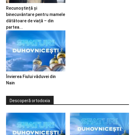
Recunoștință și
binecuvântare pentru mamele
dătătoare de viață – din
partea...
Învierea Fiului văduvei din
Nain
Descoperă ortodoxia