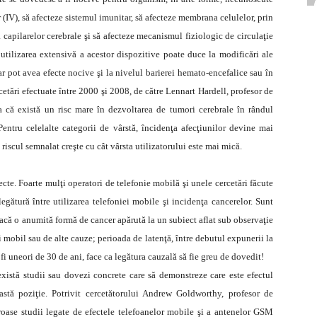
r (IV), să afecteze sistemul imunitar, să afecteze membrana celulelor, prin
a capilarelor cerebrale şi să afecteze mecanismul fiziologic de circulaţie
 utilizarea extensivă a acestor dispozitive poate duce la modificări ale
 pot avea efecte nocive şi la nivelul barierei hemato-encefalice sau în
ercetări efectuate între 2000 şi 2008, de către Lennart Hardell, profesor de
ia că există un risc mare în dezvoltarea de tumori cerebrale în rândul
Pentru celelalte categorii de vârstă, încidenţa afecţiunilor devine mai
 riscul semnalat creşte cu cât vârsta utilizatorului este mai mică.
ecte. Foarte mulţi operatori de telefonie mobilă şi unele cercetări făcute
legătură între utilizarea telefoniei mobile şi incidenţa cancerelor. Sunt
dacă o anumită formă de cancer apărută la un subiect aflat sub observaţie
 mobil sau de alte cauze; perioada de latenţă, între debutul expunerii la
i uneori de 30 de ani, face ca legătura cauzală să fie greu de dovedit!
istă studii sau dovezi concrete care să demonstreze care este efectul
stă poziţie. Potrivit cercetătorului Andrew Goldworthy, profesor de
oase studii legate de efectele telefoanelor mobile şi a antenelor GSM