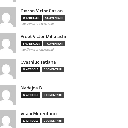
Diacon Victor Casian
581 ARTICOLE
5 COMENTARII
http://www.ortodoxia.md
Preot Victor Mihalachi
210 ARTICOLE
1 COMENTARII
http://www.ortodoxia.md
Cvasniuc Tatiana
88 ARTICOLE
0 COMENTARII
Nadejda B.
32 ARTICOLE
0 COMENTARII
Vitalii Mereutanu
23 ARTICOLE
0 COMENTARII