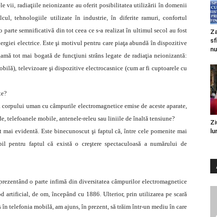
 vii, radiaţiile neionizante au oferit posibilitatea utilizării în domenii
ul, tehnologiile utilizate în industrie, în diferite ramuri, confortul
o parte semnificativă din tot ceea ce s-a realizat în ultimul secol au fost
Za
sf
ergiei electrice. Este şi motivul pentru care piaţa abundă în dispozitive
nu
 gamă tot mai bogată de funcţiuni strâns legate de radiaţia neionizantă:
bilă), televizoare şi dispozitive electrocasnice (cum ar fi cuptoarele cu
te?
 a corpului uman cu câmpurile electromagnetice emise de aceste aparate,
e, telefoanele mobile, antenele-releu sau liniile de înaltă tensiune?
Zi
t mai evidentă. Este binecunoscut şi faptul că, între cele pomenite mai
lu
abil pentru faptul că există o creştere spectaculoasă a numărului de
eprezentând o parte infimă din diversitatea câmpurilor electromagnetice
 artificial, de om, începând cu 1886. Ulterior, prin utilizarea pe scară
 în telefonia mobilă, am ajuns, în prezent, să trăim într-un mediu în care