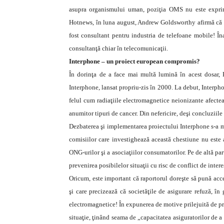
asupra organismului uman, poziţia OMS nu este exprima
Hotnews, în luna august, Andrew Goldsworthy afirmă că 
fost consultant pentru industria de telefoane mobile! Î
consultanţă chiar în telecomunicaţii.
Interphone – un proiect european compromis?
În dorinţa de a face mai multă lumină în acest dosar,
Interphone, lansat propriu-zis în 2000. La debut, Interpho
felul cum radiaţiile electromagnetice neionizante afectea
anumitor tipuri de cancer. Din nefericire, deşi concluziile
Dezbaterea şi implementarea proiectului Interphone s-a mu
comisiilor care investighează această chestiune nu este a
ONG-urilor şi a asociaţiilor consumatorilor. Pe de altă part
prevenirea posibilelor situaţii cu risc de conflict de intere
Oricum, este important că raportorul doreşte să pună acc
şi care precizează că societăţile de asigurare refuză, în
electromagnetice! În expunerea de motive prilejuită de pr
situaţie, ţinând seama de „capacitatea asiguratorilor de a 