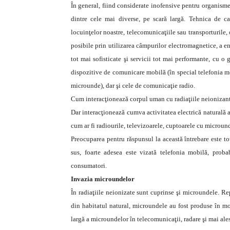
În general, fiind considerate inofensive pentru organismele
dintre cele mai diverse, pe scară largă. Tehnica de calc
locuinţelor noastre, telecomunicaţiile sau transporturile, 
posibile prin utilizarea câmpurilor electromagnetice, a en
tot mai sofisticate şi servicii tot mai performante, cu o
dispozitive de comunicare mobilă (în special telefonia mo
microunde), dar şi cele de comunicaţie radio.
Cum interacţionează corpul uman cu radiaţiile neionizan
Dar interacţionează cumva activitatea electrică naturală
cum ar fi radiourile, televizoarele, cuptoarele cu micround
Preocuparea pentru răspunsul la această întrebare este to
sus, foarte adesea este vizată telefonia mobilă, prob
consumatori.
Invazia microundelor
În radiaţiile neionizate sunt cuprinse şi microundele. R
din habitatul natural, microundele au fost produse în mod
largă a microundelor în telecomunicaţii, radare şi mai ales