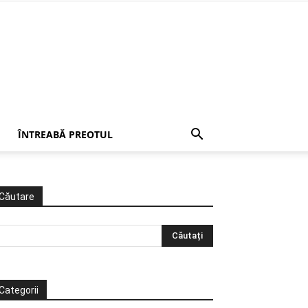
ÎNTREABĂ PREOTUL
Căutare
Categorii