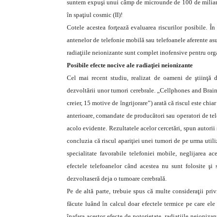
suntem expuşi unui câmp de microunde de 100 de miliard
în spaţiul cosmic (II)!
Cotele acestea forţează evaluarea riscurilor posibile. În
antenelor de telefonie mobilă sau telefoanele aferente as
radiaţiile neionizante sunt complet inofensive pentru org
Posibile efecte nocive ale radiaţiei neionizante
Cel mai recent studiu, realizat de oameni de ştiinţă di
dezvoltării unor tumori cerebrale. „Cellphones and Brai
creier, 15 motive de îngrijorare”) arată că riscul este chia
anterioare, comandate de producători sau operatori de tel
acolo evidente. Rezultatele acelor cercetări, spun autorii 
concluzia că riscul apariţiei unei tumori de pe urma utiliz
specialitate favorabile telefoniei mobile, neglijarea ac
efectele telefoanelor când acestea nu sunt folosite şi 
dezvoltaseră deja o tumoare cerebrală.
Pe de altă parte, trebuie spus că multe consideraţii pri
făcute luând în calcul doar efectele termice pe care ele 
înafara acestor efecte de notorietate, radiaţiile neioniz