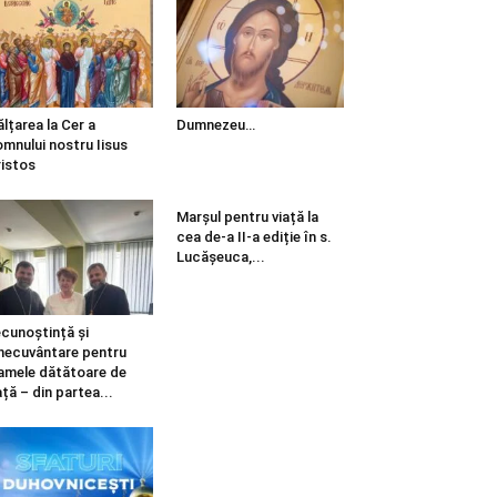
ălțarea la Cer a
Dumnezeu…
mnului nostru Iisus
istos
Marșul pentru viață la
cea de-a II-a ediție în s.
Lucășeuca,...
cunoștință și
necuvântare pentru
mele dătătoare de
ață – din partea...