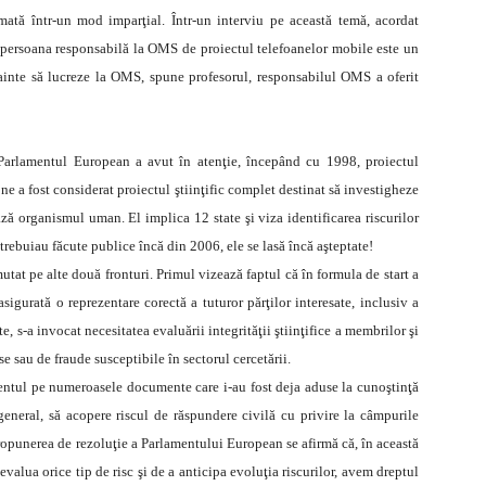
tă într-un mod imparţial. Într-un interviu pe această temă, acordat
persoana responsabilă la OMS de proiectul telefoanelor mobile este un
nainte să lucreze la OMS, spune profesorul, responsabilul OMS a oferit
 Parlamentul European a avut în atenţie, începând cu 1998, proiectul
ne a fost considerat proiectul ştiinţific complet destinat să investigheze
ză organismul uman. El implica 12 state şi viza identificarea riscurilor
 trebuiau făcute publice încă din 2006, ele se lasă încă aşteptate!
tat pe alte două fronturi. Primul vizează faptul că în formula de start a
sigurată o reprezentare corectă a tuturor părţilor interesate, inclusiv a
e, s-a invocat necesitatea evaluării integrităţii ştiinţifice a membrilor şi
se sau de fraude susceptibile în sectorul cercetării.
entul pe numeroasele documente care i-au fost deja aduse la cunoştinţă
 general, să acopere riscul de răspundere civilă cu privire la câmpurile
opunerea de rezoluţie a Parlamentului European se afirmă că, în această
evalua orice tip de risc şi de a anticipa evoluţia riscurilor, avem dreptul