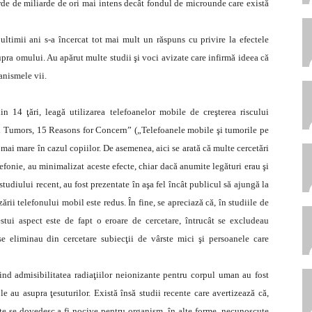
e de miliarde de ori mai intens decât fondul de microunde care există
 ultimii ani s-a încercat tot mai mult un răspuns cu privire la efectele
upra omului. Au apărut multe studii şi voci avizate care infirmă ideea că
anismele vii.
n 14 ţări, leagă utilizarea telefoanelor mobile de creşterea riscului
n Tumors, 15 Reasons for Concern” („Telefoanele mobile şi tumorile pe
r mai mare în cazul copiilor. De asemenea, aici se arată că multe cercetări
efonie, au minimalizat aceste efecte, chiar dacă anumite legături erau şi
studiului recent, au fost prezentate în aşa fel încât publicul să ajungă la
ării telefonului mobil este redus. În fine, se apreciază că, în studiile de
estui aspect este de fapt o eroare de cercetare, întrucât se excludeau
se eliminau din cercetare subiecţii de vârste mici şi persoanele care
vind admisibilitatea radiaţiilor neionizante pentru corpul uman au fost
le au asupra ţesuturilor. Există însă studii recente care avertizează că,
ante se dovedesc a fi nocive pentru organism, în alte forme, necunoscute