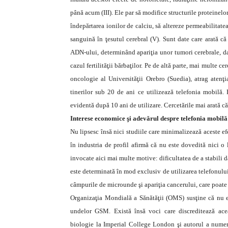
până acum (III). Ele par să modifice structurile proteinelo
îndepărtarea ionilor de calciu, să altereze permeabilitate
sanguină în ţesutul cerebral (V). Sunt date care arată că
ADN-ului, determinând apariţia unor tumori cerebrale, dar
cazul fertilităţii bărbaţilor. Pe de altă parte, mai multe c
oncologie al Universităţii Orebro (Suedia), atrag atenţ
tinerilor sub 20 de ani ce utilizează telefonia mobilă. 
evidentă după 10 ani de utilizare. Cercetările mai arată că
Interese economice şi adevărul despre telefonia mobilă
Nu lipsesc însă nici studiile care minimalizează aceste ef
în industria de profil afirmă că nu este dovedită nici o 
invocate aici mai multe motive: dificultatea de a stabili 
este determinată în mod exclusiv de utilizarea telefonului
câmpurile de microunde şi apariţia cancerului, care poate f
Organizaţia Mondială a Sănătăţii (OMS) susţine că nu ex
undelor GSM. Există însă voci care discreditează acea
biologie la Imperial College London şi autorul a numer