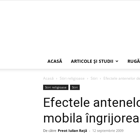
ACASĂ
ARTICOLE ŞI STUDII
RUGĂ
Acasă
Stiri religioase
Stiri
Efectele antenelor de
Stiri religioase
Stiri
Efectele antenelo
mobila îngrijore
De către
Preot Iulian Raţă
-
12 septembrie 2009