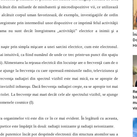
cătuit din miliarde de minibaterii şi microdispozitive vii, ce utilizează
te alcătuit corpul uman favorizează, de exemplu, investigaţiile de ordin
nregistrate prin intermediul unor dispozitive ce imprimă felul activităţii
ama nu sunt decât înregistrarea „activităţii” electrice a inimii şi a
În
Do
Hr
 naşte prin simpla mişcare a unei sarcini electrice, cum este electronul.
mai intuitivă, ca fiind numărul de unde ce trec printr-un punct din spaţiu
). Alimentarea la reţeaua electrică din locuinţe are o frecvenţă cam de o
se ajunge la frecvenţa cu care operează emisiunile radio, televiziunea şi
recvenţa radiaţiei din spectrul vizibil este mai mică, ea se apropie de
invizibil infraroşu. Dacă frecvenţa radiaţiei creşte, ea se apropie tot mai
Re
iolet. La frecvenţe mai mari decât cele ale spectrului vizibil, se ajunge
bi
nomenele cosmice (I).
ma
vi
pra organimelor vii este din ce în ce mai evident. În legătură cu aceasta,
netice este împărţit în două: radiaţii ionizante şi radiaţii neionizante.
 de puternice încât pot desprinde electronii din structura atomilor sau a