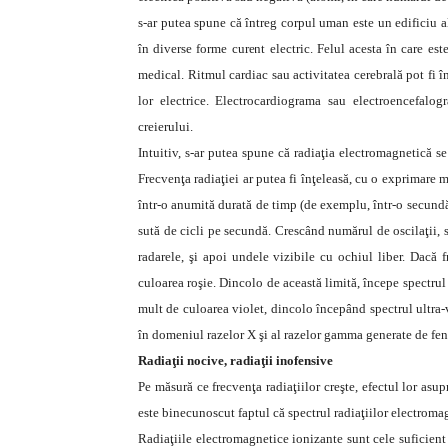
s-ar putea spune că întreg corpul uman este un edificiu al
în diverse forme curent electric. Felul acesta în care es
medical. Ritmul cardiac sau activitatea cerebrală pot fi î
lor electrice. Electrocardiograma sau electroencefalogr
creierului.
Intuitiv, s-ar putea spune că radiaţia electromagnetică se
Frecvenţa radiaţiei ar putea fi înţeleasă, cu o exprimare 
într-o anumită durată de timp (de exemplu, într-o secundă
sută de cicli pe secundă. Crescând numărul de oscilaţii, 
radarele, şi apoi undele vizibile cu ochiul liber. Dacă f
culoarea roşie. Dincolo de această limită, începe spectrul 
mult de culoarea violet, dincolo începând spectrul ultra-v
în domeniul razelor X şi al razelor gamma generate de fe
Radiaţii nocive, radiaţii inofensive
Pe măsură ce frecvenţa radiaţiilor creşte, efectul lor asu
este binecunoscut faptul că spectrul radiaţiilor electromag
Radiaţiile electromagnetice ionizante sunt cele suficient