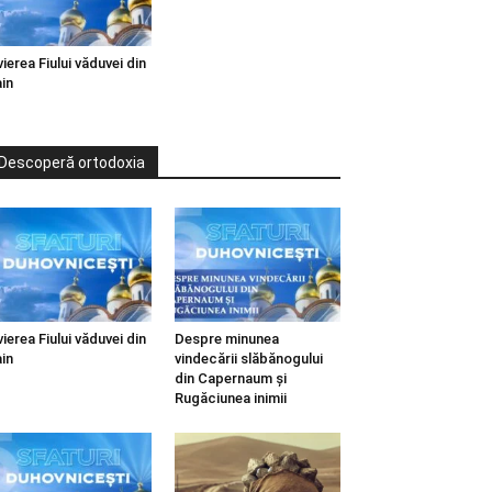
vierea Fiului văduvei din
in
Descoperă ortodoxia
vierea Fiului văduvei din
Despre minunea
in
vindecării slăbănogului
din Capernaum și
Rugăciunea inimii