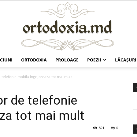
CIUNI
ORTODOXIA
PROLOAGE
POEZII
LĂCAŞURI
Ortodoxia.md
 telefonie mobila îngrijoreaza tot mai mult
r de telefonie
aza tot mai mult
821
0