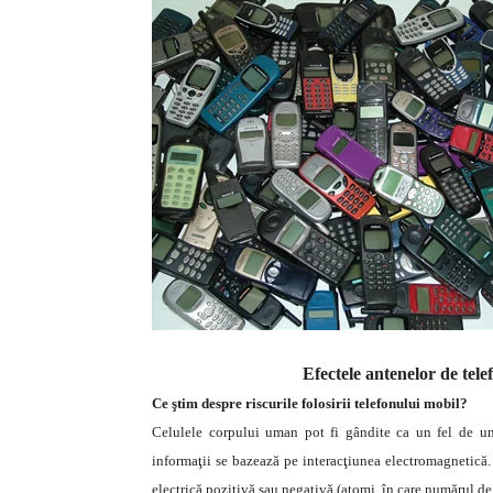
Efectele antenelor de tele
Ce ştim despre riscurile folosirii telefonului mobil?
Celulele corpului uman pot fi gândite ca un fel de un
informaţii se bazează pe interacţiunea electromagnetică. Î
electrică pozitivă sau negativă (atomi, în care numărul de