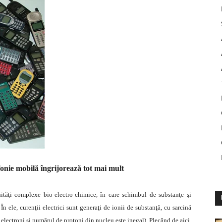
fonie mobilă îngrijorează tot mai mult
ităţi complexe bio-electro-chimice, în care schimbul de substanţe şi
n ele, curenţii electrici sunt generaţi de ionii de substanţă, cu sarcină
 electroni şi numărul de protoni din nucleu este inegal).
Plecând de aici,