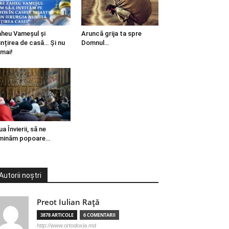
heu Vameșul și
Aruncă grija ta spre
ințirea de casă… Și nu
Domnul…
mai!
ua Învierii, să ne
minăm popoare…
Autorii noștri
Preot Iulian Raţă
3878 ARTICOLE
6 COMENTARII
http://www.ortodoxia.md