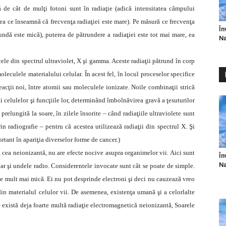
ă de cât de mulţi fotoni sunt în radiaţie (adică intensitatea câmpului
eea ce înseamnă că frecvenţa radiaţiei este mare). Pe măsură ce frecvenţa
În
 undă este mică), puterea de pătrundere a radiaţiei este tot mai mare, ea
Na
cele din spectrul ultraviolet, X şi gamma. Aceste radiaţii pătrund în corp
leculele materialului celular. În acest fel, în locul proceselor specifice
 reacţii noi, între atomii sau moleculele ionizate. Noile combinaţii strică
i celulelor şi funcţiile lor, determinând îmbolnăvirea gravă a ţesuturilor
elungită la soare, în zilele însorite – când radiaţiile ultraviolete sunt
 radiografie – pentru că acestea utilizează radiaţii din spectrul X. Şi
rtant în apariţia diverselor forme de cancer.)
, cea neionizantă, nu are efecte nocive asupra organimelor vii. Aici sunt
În
Na
dar şi undele radio. Considerentele invocate sunt cât se poate de simple.
rgie mult mai mică. Ei nu pot desprinde electroni şi deci nu cauzează vreo
in materialul celulor vii. De asemenea, existenţa umană şi a celorlalte
e există deja foarte multă radiaţie electromagnetică neionizantă, Soarele