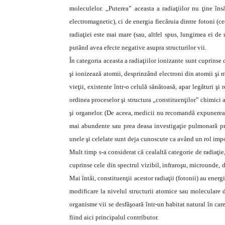
moleculelor. „Puterea” aceasta a radiaţiilor nu ţine îns
electromagnetic), ci de energia fiecăruia dintre fotoni (c
radiaţiei este mai mare (sau, altfel spus, lungimea ei de
putând avea efecte negative asupra structurilor vii.
În categoria aceasta a radiaţiilor ionizante sunt cuprinse 
şi ionizează atomii, desprinzând electroni din atomii şi mo
vieţii, existente într-o celulă sănătoasă, apar legături şi
ordinea proceselor şi structura „constituenţilor” chimici a
şi organelor. (De aceea, medicii nu recomandă expunerea pr
mai abundente sau prea deasa investigaţie pulmonară prin
unele şi celelate sunt deja cunoscute ca având un rol impo
Mult timp s-a considerat că cealaltă categorie de radiaţie
cuprinse cele din spectrul vizibil, infraroşu, microunde, 
Mai întâi, constituenţii acestor radiaţii (fotonii) au ene
modificare la nivelul structurii atomice sau moleculare d
organisme vii se desfăşoară într-un habitat natural în car
fiind aici principalul contributor.