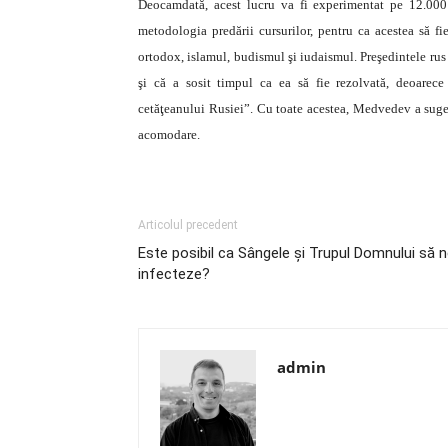
Deocamdată, acest lucru va fi experimentat pe 12.000 
metodologia predării cursurilor, pentru ca acestea să fie
ortodox, islamul, budismul şi iudaismul. Preşedintele rus
şi că a sosit timpul ca ea să fie rezolvată, deoarece
cetăţeanului Rusiei”. Cu toate acestea, Medvedev a sugera
acomodare.
Articolul precedent
Este posibil ca Sângele şi Trupul Domnului să 
infecteze?
admin