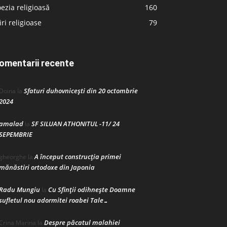
ezia religioasă
160
iri religioase
79
omentarii recente
Sfaturi duhovnicești din 20 octombrie
Doina
la
2024
amalad
SF SILUAN ATHONITUL -11/ 24
la
SEPEMBRIE
A început construcţia primei
gheorghe
la
mănăstiri ortodoxe din Japonia
Radu Mungiu
Cu Sfinții odihnește Doamne
la
sufletul nou adormitei roabei Tale…
Despre păcatul malahiei
Crina Marina
la