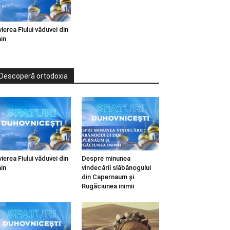
vierea Fiului văduvei din
in
Descoperă ortodoxia
vierea Fiului văduvei din
Despre minunea
in
vindecării slăbănogului
din Capernaum și
Rugăciunea inimii