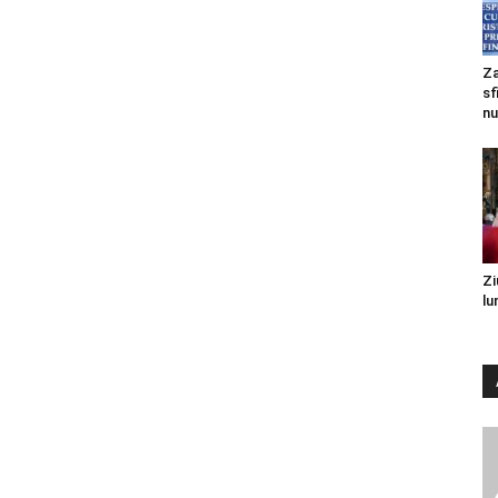
Za
sf
nu
Zi
lu