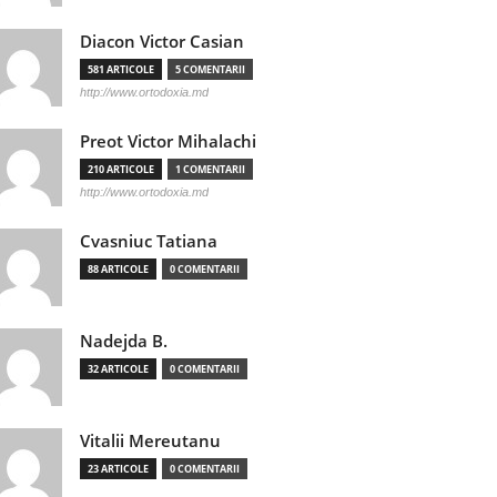
Diacon Victor Casian
581 ARTICOLE
5 COMENTARII
http://www.ortodoxia.md
Preot Victor Mihalachi
210 ARTICOLE
1 COMENTARII
http://www.ortodoxia.md
Cvasniuc Tatiana
88 ARTICOLE
0 COMENTARII
Nadejda B.
32 ARTICOLE
0 COMENTARII
Vitalii Mereutanu
23 ARTICOLE
0 COMENTARII