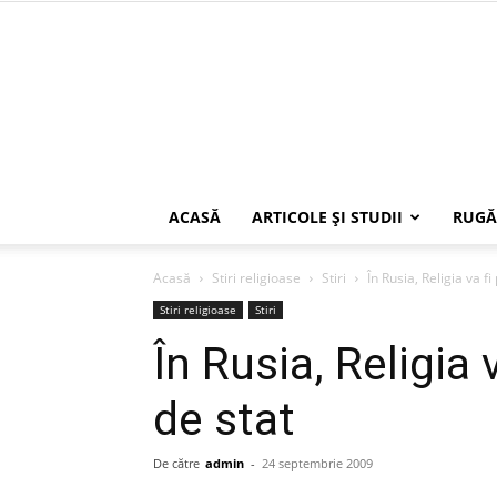
ACASĂ
ARTICOLE ŞI STUDII
RUGĂ
Acasă
Stiri religioase
Stiri
În Rusia, Religia va fi
Stiri religioase
Stiri
În Rusia, Religia 
de stat
De către
admin
-
24 septembrie 2009