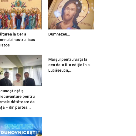
ălțarea la Cer a
Dumnezeu…
mnului nostru Iisus
istos
Marșul pentru viață la
cea de-a II-a ediție în s.
Lucășeuca,...
cunoștință și
necuvântare pentru
mele dătătoare de
ață – din partea...