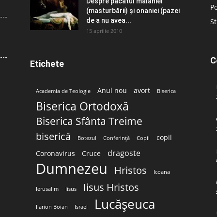
Despre păcatul malahiei
Po
(masturbării) şi onaniei (pazei
de a nu avea...
St
15 aprilie 2010
C
Etichete
Anul nou
avort
Academia de Teologie
Biserica
Biserica Ortodoxă
Biserica Sfânta Treime
biserică
copil
Botezul
Conferință
Copii
dragoste
Coronavirus
Cruce
Dumnezeu
Hristos
Icoana
Iisus Hristos
Ierusalim
Iisus
Lucășeuca
Ilarion Boian
Israel