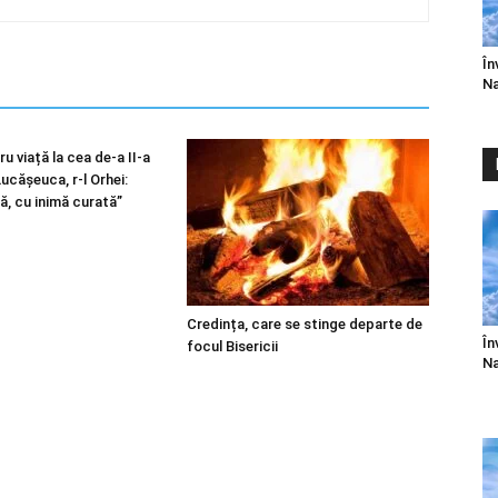
În
Na
u viață la cea de-a II-a
 Lucășeuca, r-l Orhei:
ă, cu inimă curată”
Credința, care se stinge departe de
În
focul Bisericii
Na