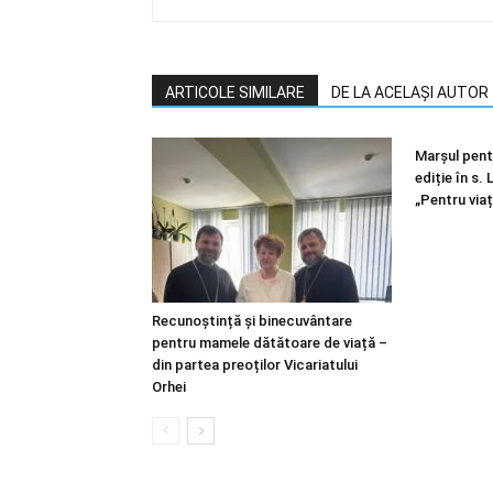
ARTICOLE SIMILARE
DE LA ACELAȘI AUTOR
Marșul pentr
ediție în s.
„Pentru viaț
Recunoștință și binecuvântare
pentru mamele dătătoare de viață –
din partea preoților Vicariatului
Orhei