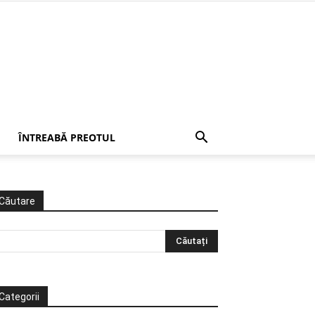
ÎNTREABĂ PREOTUL
Căutare
Categorii