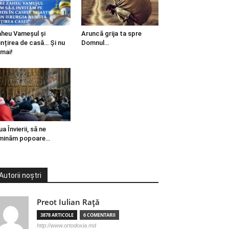
heu Vameșul și
Aruncă grija ta spre
ințirea de casă… Și nu
Domnul…
mai!
ua Învierii, să ne
minăm popoare…
Autorii noștri
Preot Iulian Raţă
3878 ARTICOLE
6 COMENTARII
http://www.ortodoxia.md