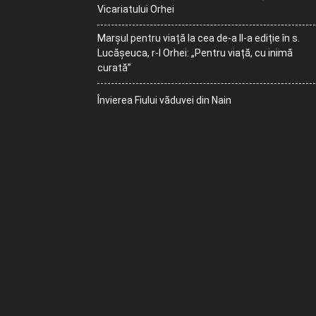
Vicariatului Orhei
Marșul pentru viață la cea de-a II-a ediție în s.
Lucășeuca, r-l Orhei: „Pentru viață, cu inimă
curată”
Învierea Fiului văduvei din Nain