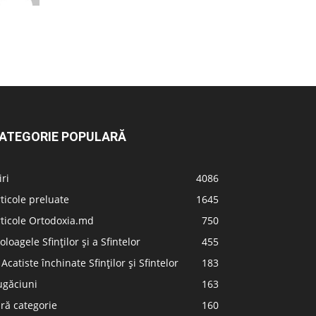
ATEGORIE POPULARĂ
iri
4086
ticole preluate
1645
ticole Ortodoxia.md
750
oloagele Sfinților și a Sfintelor
455
 Acatiste închinate Sfinților și Sfintelor
183
ugăciuni
163
ră categorie
160