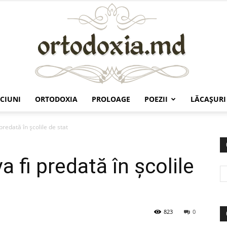
CIUNI
ORTODOXIA
PROLOAGE
POEZII
LĂCAŞURI
Ortodoxia.md
 predată în şcolile de stat
va fi predată în şcolile
823
0