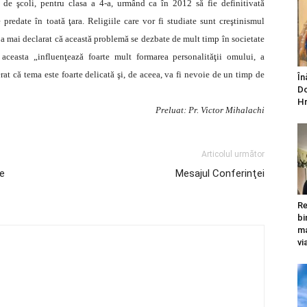
de şcoli, pentru clasa a 4-a, urmând ca în 2012 să fie definitivată
 predate în toată ţara. Religiile care vor fi studiate sunt creştinismul
 a mai declarat că această problemă se dezbate de mult timp în societate
 aceasta „influenţează foarte mult formarea personalităţii omului, a
t că tema este foarte delicată şi, de aceea, va fi nevoie de un timp de
În
Do
Hr
Preluat: Pr. Victor Mihalachi
Articolul următor
ne
Mesajul Conferinţei
Re
bi
ma
vi