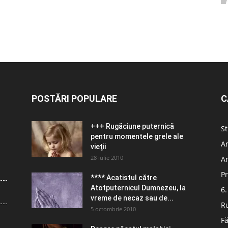
POSTĂRI POPULARE
C
+++ Rugăciune puternică
St
pentru momentele grele ale
Ar
vieţii
28 iulie 2010
Ar
Pr
**** Acatistul către
Atotputernicul Dumnezeu, la
6.
vreme de necaz sau de...
R
5 octombrie 2010
Fă