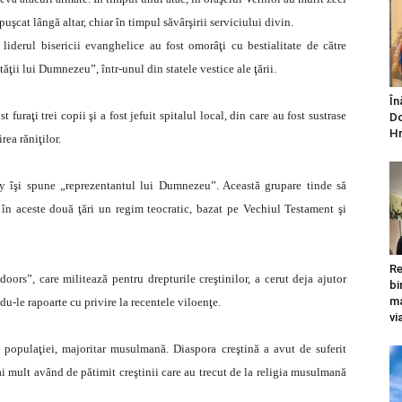
uşcat lângă altar, chiar în timpul săvârşirii serviciului divin.
 liderul bisericii evanghelice au fost omorâţi cu bestialitate de către
ţii lui Dumnezeu”, într-unul din statele vestice ale ţării.
În
 furaţi trei copii şi a fost jefuit spitalul local, din care au fost sustrase
Do
Hr
rea răniţilor.
 îşi spune „reprezentantul lui Dumnezeu”. Această grupare tinde să
în aceste două ţări un regim teocratic, bazat pe Vechiul Testament şi
Re
ors”, care militează pentru drepturile creştinilor, a cerut deja ajutor
bi
ma
-le rapoarte cu privire la recentele viloenţe.
vi
 populaţiei, majoritar musulmană. Diaspora creştină a avut de suferit
i mult având de pătimit creştinii care au trecut de la religia musulmană