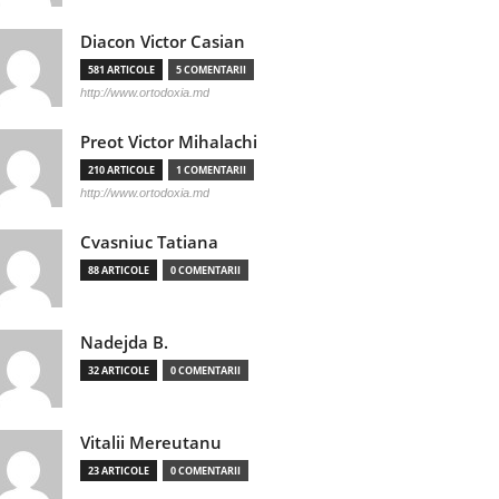
Diacon Victor Casian
581 ARTICOLE
5 COMENTARII
http://www.ortodoxia.md
Preot Victor Mihalachi
210 ARTICOLE
1 COMENTARII
http://www.ortodoxia.md
Cvasniuc Tatiana
88 ARTICOLE
0 COMENTARII
Nadejda B.
32 ARTICOLE
0 COMENTARII
Vitalii Mereutanu
23 ARTICOLE
0 COMENTARII