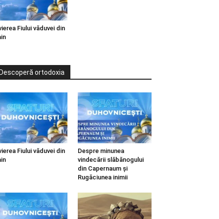
vierea Fiului văduvei din
in
Descoperă ortodoxia
vierea Fiului văduvei din
Despre minunea
in
vindecării slăbănogului
din Capernaum și
Rugăciunea inimii