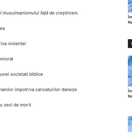
l musulmanismului faţă de creştinism.
În
Na
tea
riva violentei
 omorat
nei societati biblice
manilor impotriva caricaturilor daneze
În
Na
cu zeci de morti