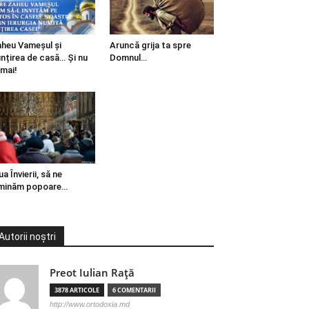
heu Vameșul și
Aruncă grija ta spre
ințirea de casă… Și nu
Domnul…
mai!
ua Învierii, să ne
minăm popoare…
Autorii noștri
Preot Iulian Raţă
3878 ARTICOLE
6 COMENTARII
http://www.ortodoxia.md