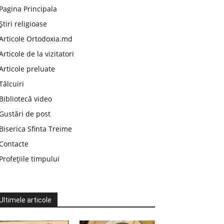
Pagina Principala
Știri religioase
Articole Ortodoxia.md
Articole de la vizitatori
Articole preluate
Tâlcuiri
Bibliotecă video
Gustări de post
Biserica Sfinta Treime
Contacte
Profețiile timpului
Ultimele articole