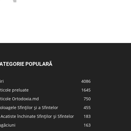
ATEGORIE POPULARĂ
iri
4086
ticole preluate
1645
ticole Ortodoxia.md
750
oloagele Sfinților și a Sfintelor
455
 Acatiste închinate Sfinților și Sfintelor
183
ugăciuni
163