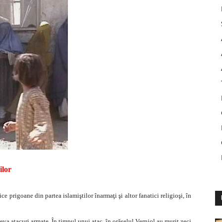
ilor
ce prigoane din partea islamiştilor înarmaţi şi altor fanatici religioşi, în
teva atacuri armate. În timpul unui atac, în orăşelul Verniol au murit zeci