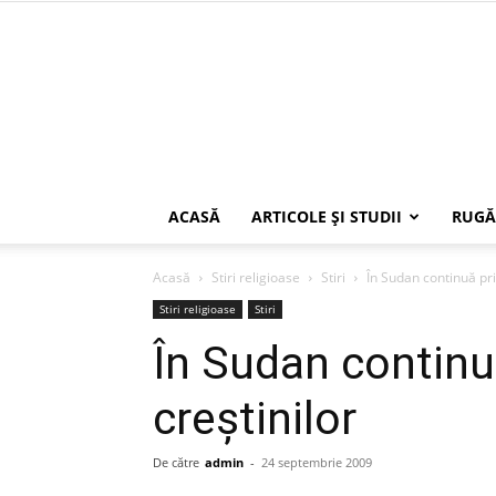
ACASĂ
ARTICOLE ŞI STUDII
RUGĂ
Acasă
Stiri religioase
Stiri
În Sudan continuă pri
Stiri religioase
Stiri
În Sudan continu
creştinilor
De către
admin
-
24 septembrie 2009