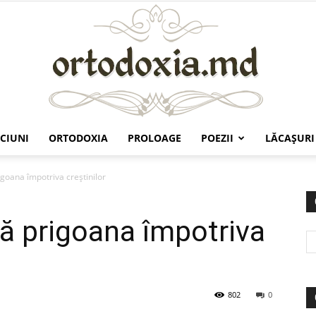
CIUNI
ORTODOXIA
PROLOAGE
POEZII
LĂCAŞURI
Ortodoxia.md
goana împotriva creştinilor
ă prigoana împotriva
802
0