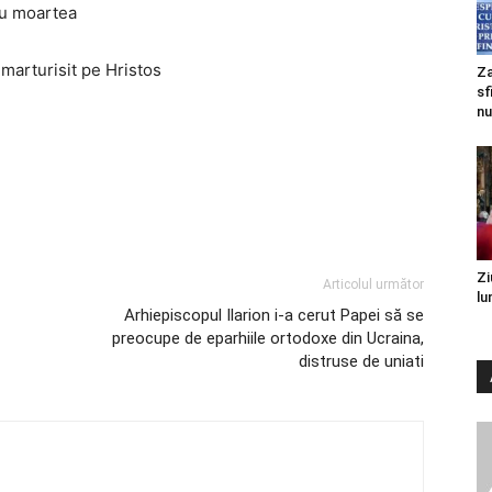
cu moartea
u marturisit pe Hristos
Za
sf
nu
Zi
Articolul următor
lu
Arhiepiscopul Ilarion i-a cerut Papei să se
preocupe de eparhiile ortodoxe din Ucraina,
distruse de uniati