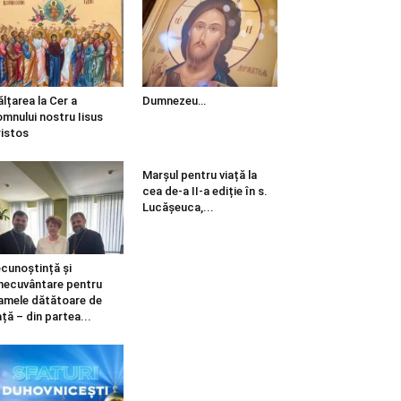
ălțarea la Cer a
Dumnezeu…
mnului nostru Iisus
istos
Marșul pentru viață la
cea de-a II-a ediție în s.
Lucășeuca,...
cunoștință și
necuvântare pentru
mele dătătoare de
ață – din partea...