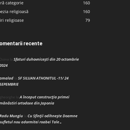
ră categorie
160
ezia religioasă
160
iri religioase
79
omentarii recente
Sfaturi duhovnicești din 20 octombrie
Doina
la
2024
amalad
SF SILUAN ATHONITUL -11/ 24
la
SEPEMBRIE
A început construcţia primei
gheorghe
la
mănăstiri ortodoxe din Japonia
Radu Mungiu
Cu Sfinții odihnește Doamne
la
sufletul nou adormitei roabei Tale…