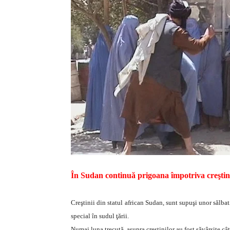
În Sudan continuă
prigoana împotriva creştin
Creştinii din statul african Sudan, sunt supuşi unor sălbati
special în sudul ţării.
Numai luna trecută, asupra creştinilor au fost săvârşite câ