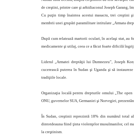
de creştini, printre care şi arhidiaconul Joseph Garang, împ
Cu puţin timp înaintea acestui masacru, trei creştini şi
membrii unei grupări paramilitare intitulate „Armata dreptă
După cum relatează martorii oculari, în acelaşi stat, au fost
medicamente şi utilaj, ceea ce a făcut foarte dificilă îngriji
Liderul „Armatei dreptăţii lui Dumnezeu”, Joseph Kony
cucerească puterea în Sudan şi Uganda şi să instaureze 
tradiţiile locale.
Organizaţia locală pentru drepturile omului „The open do
ONU, guvernelor SUA, Germaniei şi Norvegiei, prezentându
În Sudan, creştinii reprezintă 18% din numărul total al
dintotdeauna fiind ţinta violenţelor musulmanilor, cel ma
la creştinism.