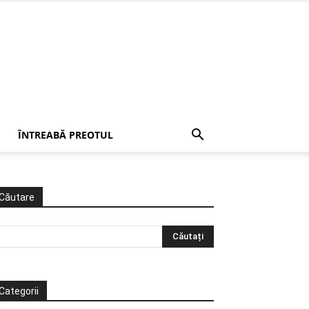
ÎNTREABĂ PREOTUL
Căutare
Categorii