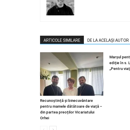
ARTICOLE SIMILARE
DE LA ACELAȘI AUTOR
Marșul pentr
ediție în s.
„Pentru viaț
Recunoștință și binecuvântare
pentru mamele dătătoare de viață –
din partea preoților Vicariatului
Orhei