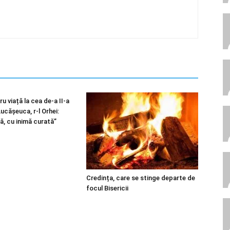
u viață la cea de-a II-a
 Lucășeuca, r-l Orhei:
ă, cu inimă curată”
Credința, care se stinge departe de
focul Bisericii