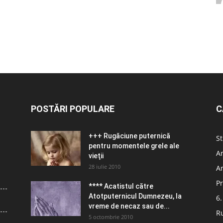
POSTĂRI POPULARE
C
+++ Rugăciune puternică
St
pentru momentele grele ale
Ar
vieţii
28 iulie 2010
Ar
Pr
**** Acatistul către
Atotputernicul Dumnezeu, la
6.
vreme de necaz sau de...
R
5 octombrie 2010