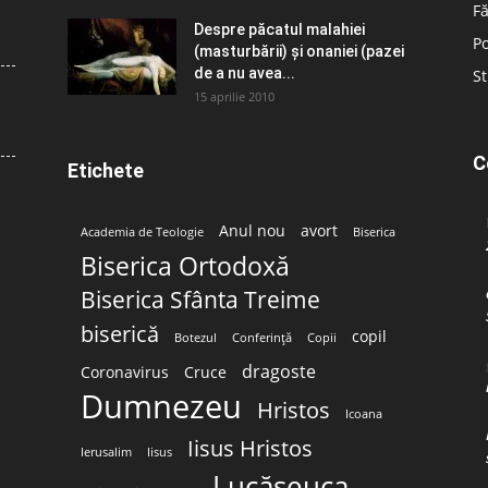
Fă
Despre păcatul malahiei
Po
(masturbării) şi onaniei (pazei
de a nu avea...
St
15 aprilie 2010
C
Etichete
Anul nou
avort
Academia de Teologie
Biserica
Biserica Ortodoxă
Biserica Sfânta Treime
biserică
copil
Botezul
Conferință
Copii
dragoste
Coronavirus
Cruce
Dumnezeu
Hristos
Icoana
Iisus Hristos
Ierusalim
Iisus
Lucășeuca