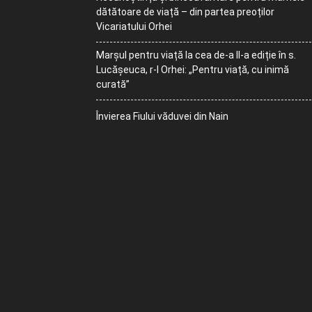
dătătoare de viață – din partea preoților
Vicariatului Orhei
Marșul pentru viață la cea de-a II-a ediție în s.
Lucășeuca, r-l Orhei: „Pentru viață, cu inimă
curată”
Învierea Fiului văduvei din Nain