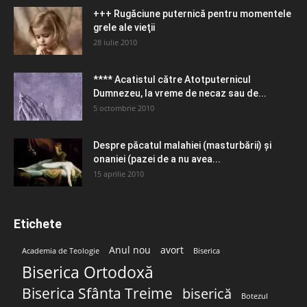
+++ Rugăciune puternică pentru momentele
grele ale vieţii
28 iulie 2010
**** Acatistul către Atotputernicul
Dumnezeu, la vreme de necaz sau de...
5 octombrie 2010
Despre păcatul malahiei (masturbării) şi
onaniei (pazei de a nu avea...
15 aprilie 2010
Etichete
Anul nou
avort
Academia de Teologie
Biserica
Biserica Ortodoxă
Biserica Sfânta Treime
biserică
Botezul