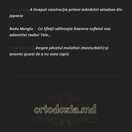
A început construcţia primei mănăstiri ortodoxe din
gheorghe
la
Japonia
Radu Mungiu
Cu Sfinții odihnește Doamne sufletul nou
la
adormitei roabei Tale…
Despre păcatul malahiei (masturbării) şi
Crina Marina
la
onaniei (pazei de a nu avea copii)