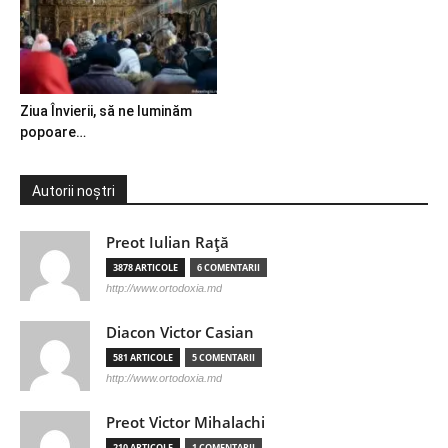
Ziua Învierii, să ne luminăm
popoare…
Autorii noștri
Preot Iulian Raţă
3878 ARTICOLE
6 COMENTARII
http://www.ortodoxia.md
Diacon Victor Casian
581 ARTICOLE
5 COMENTARII
http://www.ortodoxia.md
Preot Victor Mihalachi
210 ARTICOLE
1 COMENTARII