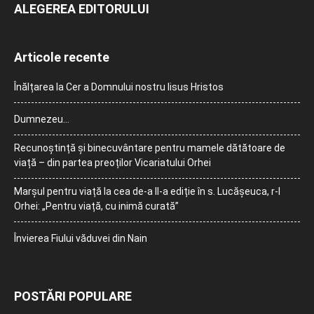
ALEGEREA EDITORULUI
Articole recente
Înălțarea la Cer a Domnului nostru Iisus Hristos
Dumnezeu…
Recunoștință și binecuvântare pentru mamele dătătoare de
viață – din partea preoților Vicariatului Orhei
Marșul pentru viață la cea de-a II-a ediție în s. Lucășeuca, r-l
Orhei: „Pentru viață, cu inimă curată”
Învierea Fiului văduvei din Nain
POSTĂRI POPULARE