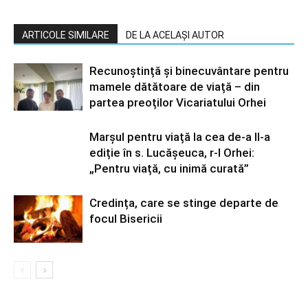
ARTICOLE SIMILARE
DE LA ACELAȘI AUTOR
Recunoștință și binecuvântare pentru
mamele dătătoare de viață – din
partea preoților Vicariatului Orhei
Marșul pentru viață la cea de-a II-a
ediție în s. Lucășeuca, r-l Orhei:
„Pentru viață, cu inimă curată”
Credința, care se stinge departe de
focul Bisericii