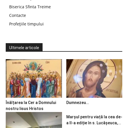
Biserica Sfinta Treime
Contacte
Profețiile timpului
Ultimele articole
Înălțarea la Cer a Domnului
Dumnezeu…
nostru Iisus Hristos
Marșul pentru viață la cea de-
a II-a ediție în s. Lucășeuca,...