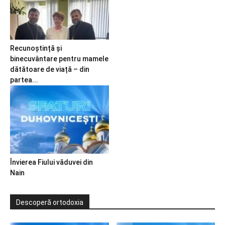
Recunoștință și
binecuvântare pentru mamele
dătătoare de viață – din
partea...
Învierea Fiului văduvei din
Nain
Descoperă ortodoxia