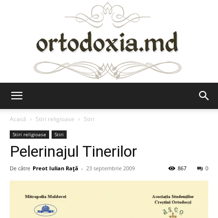
Ortodoxia.md
Acasă
Stiri religioase
Stiri
Stiri religioase
Stiri
Pelerinajul Tinerilor
De către
Preot Iulian Raţă
-
23 septembrie 2009
867
0