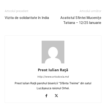
Articolul precedent
Articolul următor
Vizita de solidaritate în India
Acatistul Sfintei Muceniţe
Tatiana – 12/25 Ianuarie
Preot Iulian Raţă
http://www.ortodoxia.md
Preot Iulian Rață parohul bisericii ”Sfânta Treime” din satul
Lucășeuca raionul Orhei.