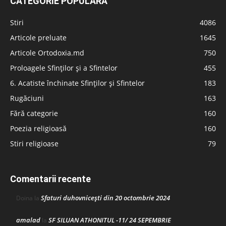
CATEGORIE POPULARĂ
Stiri
4086
Articole preluate
1645
Articole Ortodoxia.md
750
Proloagele Sfinților și a Sfintelor
455
6. Acatiste închinate Sfinților și Sfintelor
183
Rugăciuni
163
Fără categorie
160
Poezia religioasă
160
Stiri religioase
79
Comentarii recente
Sfaturi duhovnicești din 20 octombrie 2024
Doina
la
amalad
SF SILUAN ATHONITUL -11/ 24 SEPEMBRIE
la