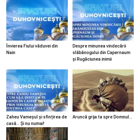
Învierea Fiului văduvei din
Despre minunea vindecării
Nain
slăbănogului din Capernaum
și Rugăciunea inimii
Zaheu Vameșul și sfințirea de
Aruncă grija ta spre Domnul…
casă… Și nu numai!