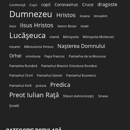
dragoste
copil
Coronavirus
Cruce
Conferință
Copii
Dumnezeu
Hristos
Icoana
Ierusalim
Iisus Hristos
Iisus
Ilarion Boian
Israel
Lucășeuca
mamă
Mitropolia
Mitropolia Moldovei;
Nașterea Domnului
moarte
Mântuitorul Hristos
Orhei
ortodoxia
Papa Francisc
Patriarhia de la Moscova
Patriarhia Română
Patriarhul Bisericii Ortodoxe Române
Patriarhul Chiril
Patriarhul Daniel
Patriarhul Ecumenic
Predica
Patriarhul Kirill
pictura
Preot Iulian Rață
Sfaturi duhovnicești;
Sinaxa
Școală