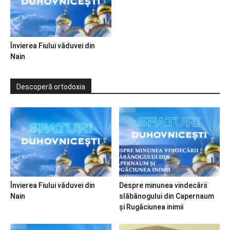
Învierea Fiului văduvei din
Nain
Descoperă ortodoxia
Învierea Fiului văduvei din
Despre minunea vindecării
Nain
slăbănogului din Capernaum
și Rugăciunea inimii