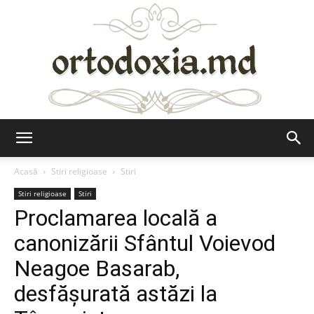
Ortodoxia.md
Acasă
Stiri religioase
Stiri
Stiri religioase
Stiri
Proclamarea locală a
canonizării Sfântul Voievod
Neagoe Basarab,
desfăşurată astăzi la