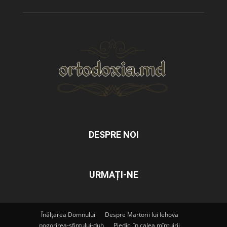
DESPRE NOI
URMAȚI-NE
Înălțarea Domnului
Despre Martorii lui Iehova
pogorirea-sfintului-duh
Piedici în calea mîntuirii