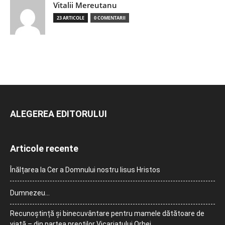
Vitalii Mereutanu
23 ARTICOLE
0 COMENTARII
ALEGEREA EDITORULUI
Articole recente
Înălțarea la Cer a Domnului nostru Iisus Hristos
Dumnezeu…
Recunoștință și binecuvântare pentru mamele dătătoare de
viață – din partea preoților Vicariatului Orhei