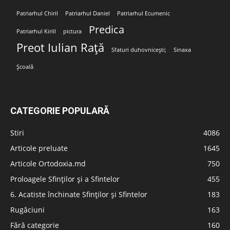
Patriarhul Chiril
Patriarhul Daniel
Patriarhul Ecumenic
Predica
Patriarhul Kirill
pictura
Preot Iulian Rață
Sfaturi duhovnicești;
Sinaxa
Școală
CATEGORIE POPULARĂ
Stiri
4086
Articole preluate
1645
Articole Ortodoxia.md
750
Proloagele Sfinților și a Sfintelor
455
6. Acatiste închinate Sfinților și Sfintelor
183
Rugăciuni
163
Fără categorie
160