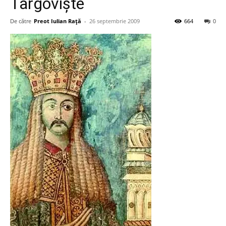
Târgovişte
De către
Preot Iulian Raţă
-
26 septembrie 2009
664
0