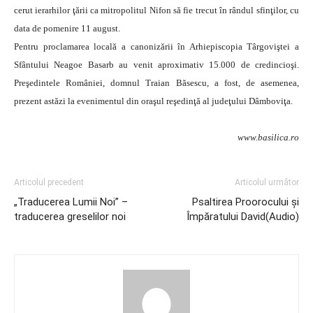
cerut ierarhilor ţării ca mitropolitul Nifon să fie trecut în rândul sfinţilor, cu
data de pomenire 11 august.
Pentru proclamarea locală a canonizării în Arhiepiscopia Târgoviştei a
Sfântului Neagoe Basarb au venit aproximativ 15.000 de credincioşi.
Preşedintele României, domnul Traian Băsescu, a fost, de asemenea,
prezent astăzi la evenimentul din oraşul reşedinţă al judeţului Dâmboviţa.
www.basilica.ro
Articolul precedent
Articolul următor
„Traducerea Lumii Noi” –
Psaltirea Proorocului şi
traducerea greselilor noi
Împăratului David(Audio)