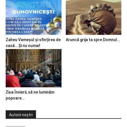
Zaheu Vameșul și sfințirea de
Aruncă grija ta spre Domnul…
casă… Și nu numai!
Ziua Învierii, să ne luminăm
popoare…
Autorii noștri