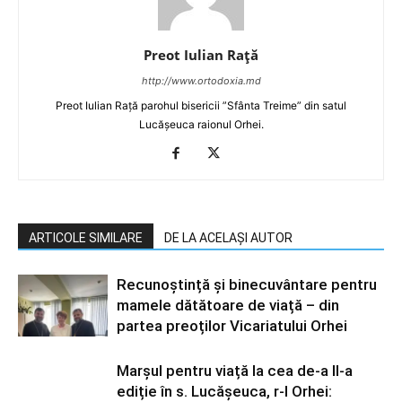
Preot Iulian Raţă
http://www.ortodoxia.md
Preot Iulian Rață parohul bisericii ”Sfânta Treime” din satul
Lucășeuca raionul Orhei.
ARTICOLE SIMILARE
DE LA ACELAȘI AUTOR
Recunoștință și binecuvântare pentru
mamele dătătoare de viață – din
partea preoților Vicariatului Orhei
Marșul pentru viață la cea de-a II-a
ediție în s. Lucășeuca, r-l Orhei: