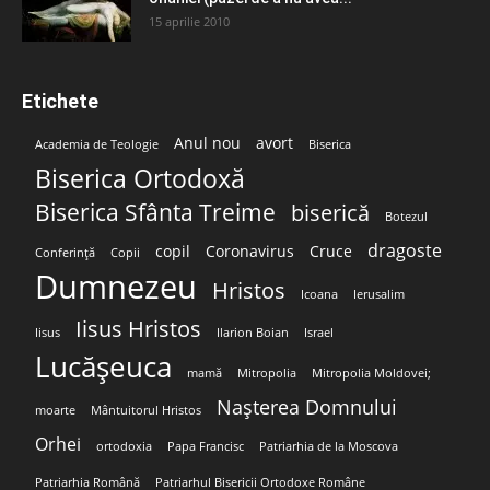
15 aprilie 2010
Etichete
Anul nou
avort
Academia de Teologie
Biserica
Biserica Ortodoxă
Biserica Sfânta Treime
biserică
Botezul
dragoste
copil
Coronavirus
Cruce
Conferință
Copii
Dumnezeu
Hristos
Icoana
Ierusalim
Iisus Hristos
Iisus
Ilarion Boian
Israel
Lucășeuca
mamă
Mitropolia
Mitropolia Moldovei;
Nașterea Domnului
moarte
Mântuitorul Hristos
Orhei
ortodoxia
Papa Francisc
Patriarhia de la Moscova
Patriarhia Română
Patriarhul Bisericii Ortodoxe Române