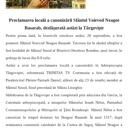
Proclamarea locală a canonizării Sfântul Voievod Neagoe
Basarab, desfăşurată astăzi la Târgovişte
Pentru prima dată, în bisericile ortodoxe astăzi, 26 septembrie, a fost
pomenit Sfântul Voievod Neagoe Basarab. Trecerea lui în rândul sfinţilor a
fost hotărâtă de Sfântul Sinod al Bisericii Ortodoxe Române, anul trecut, în
şedinţa de lucru din 8-9 iulie.
Astăzi a avut loc proclamarea locală a canonizării în Arhiepiscopia
Târgoviştei, informează TRINITAS TV. Ceremonia a fost oficiată de
Preafericitul Părinte Patriarh Daniel, alături de alţi 23 de ierarhi, membri ai
Sfântul Sinod, fiind precedată de Sfânta Liturghie.
Sărbătoarea de la Târgovişte a fost completată prin aducerea din Grecia, la
Catedrala arhiepiscopală, a moaştelor Sfântului Ierarh Nifon, Patriarhul
Constantinopolului şi Mitropolit al Ţării Româneşti. Sfântul Nifon a fost
canonizat în timpul domniei lui Neagoe Basarab. În anul 1517, după
terminarea construirii catedralei de la Curtea de Argeş, Sfântul Neagoe a