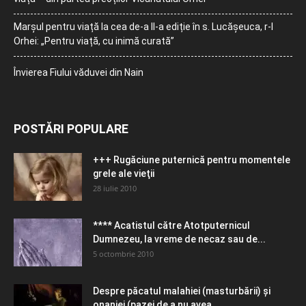
Marșul pentru viață la cea de-a II-a ediție în s. Lucășeuca, r-l
Orhei: „Pentru viață, cu inimă curată”
Învierea Fiului văduvei din Nain
POSTĂRI POPULARE
+++ Rugăciune puternică pentru momentele
grele ale vieţii
28 iulie 2010
**** Acatistul către Atotputernicul
Dumnezeu, la vreme de necaz sau de...
5 octombrie 2010
Despre păcatul malahiei (masturbării) şi
onaniei (pazei de a nu avea...