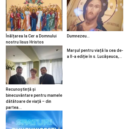
Înălțarea la Cer a Domnului
Dumnezeu…
nostru Iisus Hristos
Marșul pentru viață la cea de-
a II-a ediție în s. Lucășeuca,...
Recunoștință și
binecuvântare pentru mamele
dătătoare de viață – din
partea...