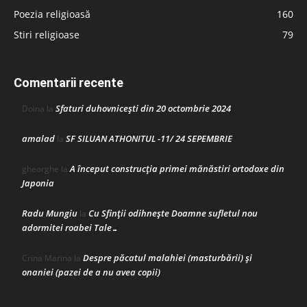
Poezia religioasă
160
Stiri religioase
79
Comentarii recente
Sfaturi duhovnicești din 20 octombrie 2024
Doina
la
amalad
SF SILUAN ATHONITUL -11/ 24 SEPEMBRIE
la
A început construcţia primei mănăstiri ortodoxe din
gheorghe
la
Japonia
Radu Mungiu
Cu Sfinții odihnește Doamne sufletul nou
la
adormitei roabei Tale…
Despre păcatul malahiei (masturbării) şi
Crina Marina
la
onaniei (pazei de a nu avea copii)