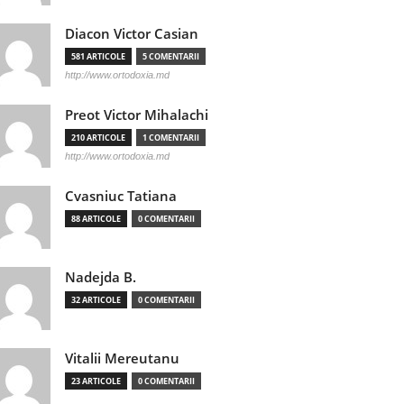
Diacon Victor Casian
581 ARTICOLE
5 COMENTARII
http://www.ortodoxia.md
Preot Victor Mihalachi
210 ARTICOLE
1 COMENTARII
http://www.ortodoxia.md
Cvasniuc Tatiana
88 ARTICOLE
0 COMENTARII
Nadejda B.
32 ARTICOLE
0 COMENTARII
Vitalii Mereutanu
23 ARTICOLE
0 COMENTARII