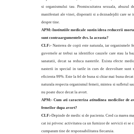
si organismului tau. Promiscuitatea sexuala, abuzul d
manifestari ale vinei, disperarii si a deznadejdii care se 
despre tine.
APM:-Institutiile medicale sustin ideea reducerii mor
sunt contraargumentele dvs. la aceasta?
CLF:-
Nasterea de copii este naturala, iar organismele f
guvernele ar trebui sa identifice cauzele care stau la ba
sanatatii, decat sa reduca nasterile. Exista efecte medi
nasterii in special in tarile in curs de dezvoltare sunt 
eficienta 99%. Este la fel de buna si chiar mai buna decat
naturala respecta organismul femeii, mintea si sufletul sau s
nu poate duce decat la avort.
APM:- Cum ati caracteriza atitudinea medicilor de avo
femeilor dupa avort?
CLF:-
Depinde de medic si de pacienta. Cred ca marea major
cat isi privesc activitatea ca un furnizor de servicii ei se
cumparam tine de responsabilitatea fiecaruia.