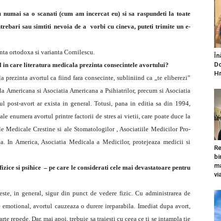
 nu numai sa o scanati (cum am incercat eu) si sa raspundeti la toate
ntrebari sau simtiti nevoia de a vorbi cu cineva, puteti trimite un e-
anta ortodoxa si varianta Cornilescu.
În
Do
 in care literatura medicala prezinta consecintele avortului?
Hr
a prezinta avortul ca fiind fara consecinte, subliniind ca „te eliberezi”
la Americana si Asociatia Americana a Psihiatrilor, precum si Asociatia
 post-avort ar exista in general. Totusi, pana in editia sa din 1994,
le enumera avortul printre factorii de stres ai vietii, care poate duce la
ile Medicale Crestine si ale Stomatologilor , Asociatiile Medicilor Pro-
a. In America, Asociatia Medicala a Medicilor, protejeaza medicii si
Re
bi
ma
izice si psihice – pe care le considerati cele mai devastatoare pentru
vi
este, in general, sigur din punct de vedere fizic. Cu administrarea de
re emotional, avortul cauzeaza o durere ireparabila. Imediat dupa avort,
rte repede. Dar, mai apoi, trebuie sa traiesti cu ceea ce ti se intampla tie