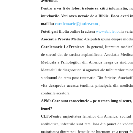
avortului.
Pentru a va fi de folos, trebuie sa cititi informatia,
intrebarile. Veti avea nevoie de o Biblie. Daca aveti i
mail la:
carolemarie@justice.com
„
Puteti gasi Biblia online la adresa
www.ebible.ro
, in vari
Asociatia Provita Media: -Ce puteti spune despre modul
Carolemarie LaFreniere:
-In general, literatura medical
de stresul dat de sarcina neplanificata. Asociatia Medica
Medicala a Psihologilor din America neaga ca sindromul
Manualul de diagnostice si agravari ale tulburarilor minta
sindromul de stres post-traumatic. Din fericire, Asociati
vita dezaproba aceasta tendinta principala din medicin
conturile acestora.
APM:-Care sunt consecintele – pe termen lung si scurt, f
femei?
CLF:-
Pentru majoritatea femeilor din America, avortul 
antibiotice, infectiile sunt rare. Insa din punct de vede
majoritatea dintre noi, femeile, ne bucuram, ca a trecut foa