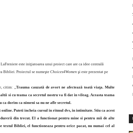
aFreniere este iniţiatoarea unui proiect care are ca idee centrală
rea Bibliei. Proiectul se numeşte
Choices4Women
şi este prezentat pe
, citim: „
Trauma cauzată de avort ne afectează toată viaţa. Multe
altii si cu teama ca secretul nostru va fi dat in vileag. Aceasta teama
 ca dorim ca nimeni sa nu ne afle secretul.
 online. Puteti incheia cursul in ritmul dvs, in intimitate. Stiu ca acest
urerii din trecut. El a functionat pentru mine si pentru mii de alte
e textul Bibliei, el functioneaza pentru orice pacat, nu numai cel al