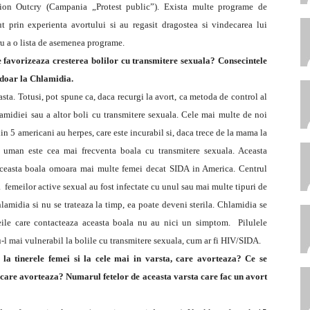
ion Outcry (Campania „Protest public”). Exista multe programe de
ut prin experienta avortului si au regasit dragostea si vindecarea lui
u a o lista de asemenea programe.
 favorizeaza cresterea bolilor cu transmitere sexuala? Consecintele
 doar la Chlamidia.
sta. Totusi, pot spune ca, daca recurgi la avort, ca metoda de control al
lamidiei sau a altor boli cu transmitere sexuala. Cele mai multe de noi
in 5 americani au herpes, care este incurabil si, daca trece de la mama la
ul uman este cea mai frecventa boala cu transmitere sexuala. Aceasta
Aceasta boala omoara mai multe femei decat SIDA in America. Centrul
 femeilor active sexual au fost infectate cu unul sau mai multe tipuri de
amidia si nu se trateaza la timp, ea poate deveni sterila. Chlamidia se
meile care contacteaza aceasta boala nu au nici un simptom. Pilulele
-l mai vulnerabil la bolile cu transmitere sexuala, cum ar fi HIV/SIDA.
 la tinerele femei si la cele mai in varsta, care avorteaza? Ce se
) care avorteaza? Numarul fetelor de aceasta varsta care fac un avort