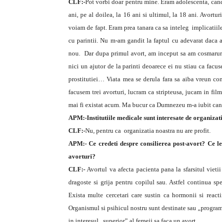
CLF:-
Pot vorbi doar pentru mine. Eram adolescenta, cand 
ani, pe al doilea, la 16 ani si ultimul, la 18 ani. Avortu
voiam de fapt. Eram prea tanara ca sa inteleg implicatiil
cu parintii. Nu m-am gandit la faptul cu adevarat daca 
nou. Dar dupa primul avort, am inceput sa am cosmaruri
nici un ajutor de la parinti deoarece ei nu stiau ca facu
prostitutiei… Viata mea se derula fara sa aiba vreun con
facusem trei avorturi, lucram ca stripteusa, jucam in fi
mai fi existat acum. Ma bucur ca Dumnezeu m-a iubit can
APM:-Institutiile medicale sunt interesate de organizati
CLF:-
Nu, pentru ca organizatia noastra nu are profit.
APM:- Ce credeti despre consilierea post-avort? Ce le
avorturi?
CLF:-
Avortul va afecta pacienta pana la sfarsitul vieti
dragoste si grija pentru copilul sau. Astfel continua sp
Exista multe cercetari care sustin ca hormonii si react
Organismul si psihicul nostru sunt destinate sau „programa
in interesul „superior” al femeii sa faca un avort.