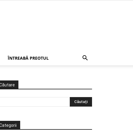
ÎNTREABĂ PREOTUL
Căutare
Categorii