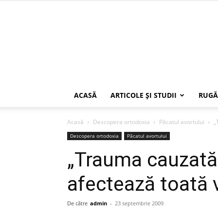
ACASĂ
ARTICOLE ŞI STUDII
RUGĂ
Acasă
Descopera ortodoxia
Păcatul avortului
„
Descopera ortodoxia
Păcatul avortului
„Trauma cauzată
afectează toată v
De către
admin
-
23 septembrie 2009