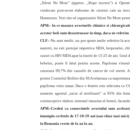
„Silent No More” (approx. „Rupe tacerea”) si Operat
vindecare post-avort elaborate de crestini care au trec
Dumnezeu. Vezi site-ul organizatiei Silent No More pentr
APM:- In ce masura avorturile chimice si chirurgicale
acestor boli sunt dezastruoase in timp, daca ne referim
CLF:
-Nu sunt medic, nu pot spune multe referitor la acea
nasterii, nu esti protejat impotriva SIDA, herpesului, ch
cazuri cu HIV/SIDA apar la tinerii de 15-25 de ani. Unul d
bebelus, poate fi fatal pentru acesta. Papiloma virus
cauzeaza 99,7% din cazurile de cancer de col uterin. 
pentru Controlul Bolilor din SUA relateaza ca majoritatea
papiloma virus uman. Daca o femeie este infectata cu Chl
numeste agentul „tacut al sterilizarii” si 85% din fe
contraceptive slabesc sistemul imunitar al femeii, facandu
APM:-Credeti ca consecintele avortului sunt aceleasi
intampla cu fetele de 17-18-19 ani (sau chiar mai mici
in Romania creste de la an la an.