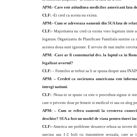
APM:- Care este atitudinea medicilor americani fata d
CLF:
-Ei cred ca acesta nu exista.
APM:- Cum se adreseaza oamenii din SUA fata de relat
CLF:-
Majoritatea nu cred ca exista vreo legatura intre 
legatura. Organizatia de Planificare Familiala sustine ca nu
acestea doua sunt ignorate. E nevoie de mai multe cerceta
APM: -Care ar fi comentariul dvs. la faptul ca in Rom
legalizat avortul?
CLF:
– Femeilor ar trebui sa li se spuna despre asta INAI
APM: – Credeti ca societatea americana este informat
intregi natiuni.
CLF:
-Noua ni se spune ca este o procedura sigura si simp
care o priveste doar pe femeie si medicul ei sau eu aleg p
APM: – Cum se refera oamenii la cresterea consecin
deschise? SUA a fost un model de viata pentru tineri inc
CLF:-
America are probleme deoarece refuza sa invete din 
sarcina sau 1-2 boli cu transmitere sexuala, care se t