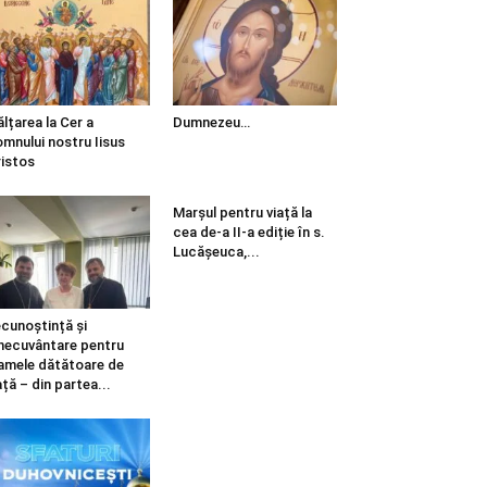
ălțarea la Cer a
Dumnezeu…
mnului nostru Iisus
istos
Marșul pentru viață la
cea de-a II-a ediție în s.
Lucășeuca,...
cunoștință și
necuvântare pentru
mele dătătoare de
ață – din partea...