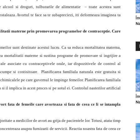
e alcool si droguri, tulburarile de alimentatie – toate acestea sunt
instaleaza. Avortul te face sa te subapreciezi, iti deformeaza imaginea ta
În
Na
talitatii materne prin promovarea programelor de contraceptie. Care
emeilor sunt destinate acestui lucru. Ca sa reduca mortalitatea materna,
za mortalitatii materne si sustina programe de promovare si ingrijire a
cale asociate cu contraceptivele orale, iar dispozitivele de control al
scumpe si costisitoare. Planificarea familiala naturala este gratuita si
 chimicalele pe care guvernul le impinge femeilor. Planificarea familiala
i il implica in acest proces si pe sotul ei. Controlul nasterilor artificial
În
Na
rt fata de femeile care avorteaza si fata de ceea ce li se intampla
itate a medicilor de avort au grija de pacientele lor. Totusi, atata timp
 concentreaza asupra furnizarii de servicii. Reactia noastra fata de ceea ce