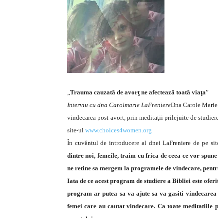
„
Trauma cauzată de avorţ ne afectează toată viaţa
”
Interviu cu dna Carolmarie LaFreniere
Dna Carole Marie L
vindecarea post-avort, prin meditaţii prilejuite de studie
site-ul
www.choices4women.org
În cuvântul de introducere al dnei LaFreniere de pe site
dintre noi, femeile, traim cu frica de ceea ce vor spune 
ne retine sa mergem la programele de vindecare, pentru
Iata de ce acest program de studiere a Bibliei este oferit
program ar putea sa va ajute sa va gasiti vindecarea d
femei care au cautat vindecare. Ca toate meditatiile p