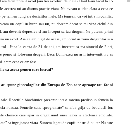
am facut primul avort (am trei avorturi de toate). Unul l-am facut la 15
rile acestea mi-au distrus practic viata. Nu aveam o idee clara a ceea ce
e pe termen lung ale deciziilor mele. Ma temeam ca voi intra in conflict
aveam un copil in burta sau nu, nu doream decat sa-mi vina ciclul din
, am devenit depresiva si am inceput sa iau droguri. Nu puteam primi
sem un avort. Asa ca am fugit de acasa, am intrat in zona drogurilor si a
trol. Pana la varsta de 21 de ani, am incercat sa ma sinucid de 2 ori,
lme porno si foloseam droguri. Daca Dumnezeu nu ar fi intervenit, nu as
d eram ceea ce am fost.
ile ca aceea pentru care lucrati?
-ati spune ginecologilor din Europa de Est, care aproape toti fac si
i sale. Reactiile biochimice prezente intr-o sarcina predispun femeia la
ecia noastra. Femeile sunt „programate” sa aiba grija de bebelusii lor.
iile chimice care apar in organismul unei femei ii afecteaza emotiile.
te” sa ingrijeasca viata. Suntem legati de copiii nostri din uter. Nu este