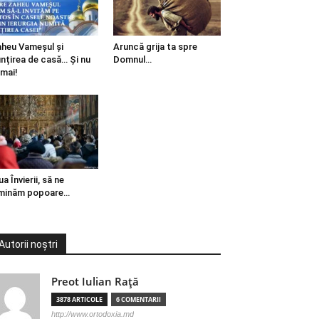
heu Vameșul și
Aruncă grija ta spre
ințirea de casă… Și nu
Domnul…
mai!
ua Învierii, să ne
minăm popoare…
Autorii noștri
Preot Iulian Raţă
3878 ARTICOLE
6 COMENTARII
http://www.ortodoxia.md