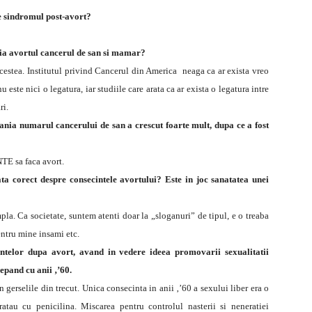
e sindromul post-avort?
ia avortul cancerul de san si mamar?
acestea. Institutul privind Cancerul din America neaga ca ar exista vreo
 este nici o legatura, iar studiile care arata ca ar exista o legatura intre
ri.
ania numarul cancerului de san a crescut foarte mult, dupa ce a fost
NTE sa faca avort.
a corect despre consecintele avortului? Este in joc sanatatea unei
la. Ca societate, suntem atenti doar la „sloganuri” de tipul, e o treaba
entru mine insami etc.
telor dupa avort, avand in vedere ideea promovarii sexualitatii
epand cu anii ‚’60.
gerselile din trecut. Unica consecinta in anii ‚’60 a sexului liber era o
ratau cu penicilina. Miscarea pentru controlul nasterii si neneratiei