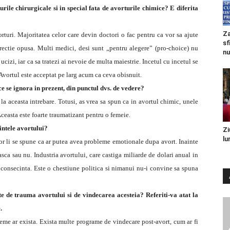
rile chirurgicale si in special fata de avorturile chimice? E diferita
Za
turi. Majoritatea celor care devin doctori o fac pentru ca vor sa ajute
sf
rectie opusa. Multi medici, desi sunt „pentru alegere” (pro-choice) nu
nu
ucizi, iar ca sa tratezi ai nevoie de multa maiestrie. Incetul cu incetul se
 Avortul este acceptat pe larg acum ca ceva obisnuit.
e se ignora in prezent, din punctul dvs. de vedere?
a aceasta intrebare. Totusi, as vrea sa spun ca in avortul chimic, unele
ceasta este foarte traumatizant pentru o femeie.
intele avortului?
Zi
lu
lor li se spune ca ar putea avea probleme emotionale dupa avort. Inainte
asca sau nu. Industria avortului, care castiga miliarde de dolari anual in
 consecinta. Este o chestiune politica si nimanui nu-i convine sa spuna
te de trauma avortului si de vindecarea acesteia? Referiti-va atat la
.
e ar exista. Exista multe programe de vindecare post-avort, cum ar fi