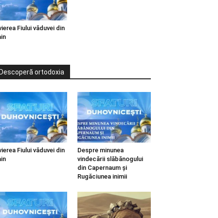
vierea Fiului văduvei din
in
Descoperă ortodoxia
vierea Fiului văduvei din
Despre minunea
in
vindecării slăbănogului
din Capernaum și
Rugăciunea inimii