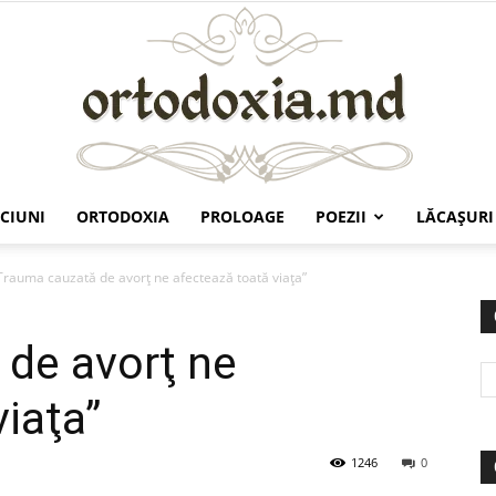
CIUNI
ORTODOXIA
PROLOAGE
POEZII
LĂCAŞURI
Ortodoxia.md
Trauma cauzată de avorţ ne afectează toată viaţa”
 de avorţ ne
iaţa”
1246
0