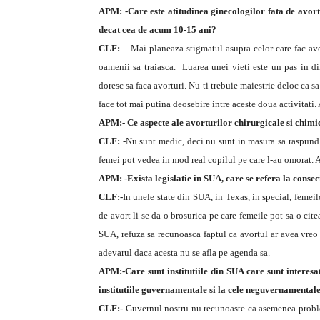
APM: -Care este atitudinea ginecologilor fata de avortu
decat cea de acum 10-15 ani?
CLF:
– Mai planeaza stigmatul asupra celor care fac avor
oamenii sa traiasca. Luarea unei vieti este un pas in di
doresc sa faca avorturi. Nu-ti trebuie maiestrie deloc ca sa 
face tot mai putina deosebire intre aceste doua activitati.
APM:- Ce aspecte ale avorturilor chirurgicale si chimic
CLF:
-Nu sunt medic, deci nu sunt in masura sa raspund l
femei pot vedea in mod real copilul pe care l-au omorat. A
APM: -Exista legislatie in SUA, care se refera la consec
CLF:-
In unele state din SUA, in Texas, in special, femei
de avort li se da o brosurica pe care femeile pot sa o cite
SUA, refuza sa recunoasca faptul ca avortul ar avea vreo
adevarul daca acesta nu se afla pe agenda sa.
APM:-Care sunt institutiile din SUA care sunt interesa
institutiile guvernamentale si la cele neguvernamentale
CLF:-
Guvernul nostru nu recunoaste ca asemenea problem