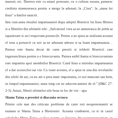
masoni, etc. Dureros este ca astazi persoane, cu o cultura usoara, parasesc
credinta stramoseasca pentru a merge la adunari, la „Cina”, la „masa lui
Iisus” a fratilor rataciti.
Iata cum arata ritualul impartasaniei dupa adeptii Bisericii lui Iisus Hristos
si a Sfintilor din ultimele zile: „Salvatorul vrea sa ne aminteasca de jertfa sa
ispasitoare si sa-i respectam poruncile. Pentru a ne ajuta sa realizam aceasta
el insa a poruncit ca noi sa ne adunam adesea si sa luam impartasania…
Painea este franta decat de catre preotii si ielderii Bisericii care
ingenunchiaza pentru a o binecuvanta. Painea astfel franta si binecuvantata
este impartita apoi membrilor Bisericii. Cand Iisus a introdus impartasania
el a dat ucenicilor sai vin. Cu toate acestea, el a spun in una din revelatiile
din zilele de azi, ca nu are o prea mare importanta, ce noi mancam sau bem,
in timpul impartasaniei, atata timp cat ne aducem aminte de el.” (D&C 27:
2-3). Astazi, Sfintii ultimelor zile beau in loc de vin – apa.
Sfanta Taina a preotiei si diaconia sectara
Printre cele mai des criticate probleme de catre toti neoprotestantii se
numara si Sfanta Taina a Hirotoniei. Aceasta combatere, ca si in cazul
celorlalte Sfinte Taine, se face pentru ca lipseste din neoprotestantism, in