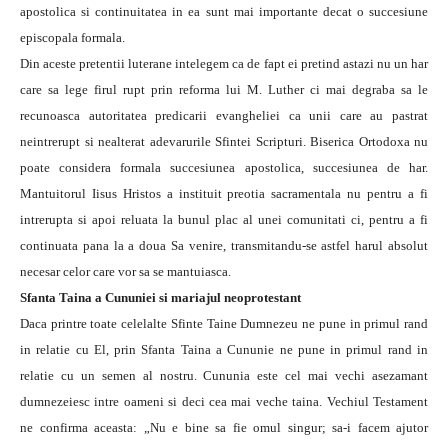
apostolica si continuitatea in ea sunt mai importante decat o succesiune
episcopala formala.
Din aceste pretentii luterane intelegem ca de fapt ei pretind astazi nu un har
care sa lege firul rupt prin reforma lui M. Luther ci mai degraba sa le
recunoasca autoritatea predicarii evangheliei ca unii care au pastrat
neintrerupt si nealterat adevarurile Sfintei Scripturi. Biserica Ortodoxa nu
poate considera formala succesiunea apostolica, succesiunea de har.
Mantuitorul Iisus Hristos a instituit preotia sacramentala nu pentru a fi
intrerupta si apoi reluata la bunul plac al unei comunitati ci, pentru a fi
continuata pana la a doua Sa venire, transmitandu-se astfel harul absolut
necesar celor care vor sa se mantuiasca.
Sfanta Taina a Cununiei si mariajul neoprotestant
Daca printre toate celelalte Sfinte Taine Dumnezeu ne pune in primul rand
in relatie cu El, prin Sfanta Taina a Cununie ne pune in primul rand in
relatie cu un semen al nostru. Cununia este cel mai vechi asezamant
dumnezeiesc intre oameni si deci cea mai veche taina. Vechiul Testament
ne confirma aceasta: „Nu e bine sa fie omul singur; sa-i facem ajutor