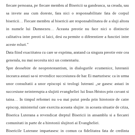
fiecare persoana, pe fiecare membru al Bisericii sa gandeasca, sa creada, sau
sa invete asa cum doreste, fara nici o responsabilitate fata de corpul
bisericii… Fiecare membru al bisericii are responsabilitatea de a sluji altora
in numele lui Dumnezeu… Aceasta preotie nu face nici o distinctie
calitativa intre preoti si laici, desi ea permite o diferentiere a functiei intre
aceste roluri.”
Data fiind exactitatea cu care se exprima, aratand ca singura preotie este cea
generala, nu mai necesita nici un comentariu.
Spre deosebire de neoprotestantism, in dialogurile ecumenice, luteranii
incearca astazi sa-si revendice succesiunea de har. Ei marturisesc ca in urma
unor consultatii a unor episcopi si teologi luterani „se gasesc astazi in
succesiune neintrerupta a slujirii evangheliei lui Iisus Hristos prin cuvant si
taina… In timpul reformei nu s-a mai putut preda prin hirotonie de catre
episcop, ministeriul care exercita aceasta slujire. in aceasta situatie de criza,
Biserica Luterana a revendicat dreptul Bisericii in ansamblu si a fiecarei
comunitati in parte de a hirotonii slujitori ai Evangheliei.
Bisericile Luterane impartasesc in comun ca fidelitatea fata de credinta