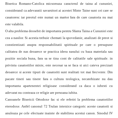
Biserica Romano-Catolica micsoreaza caracterul de taina al cununiei,
considerand ca adevaratii savarsitori ai acestei Sfinte Taine sunt cei care se
casatoresc iar preotul este numai un martor fara de care casatoria nu mai
este valabila.
O alta problema deosebit de importanta pentru Sfanta Taina a Cununiei este
cea a nasilor. Si acestia trebuie chemati la spovedanie, analizati de preot si
constientizati asupra responsabilitatii spirituale pe care o presupune
calitatea de nas deoarece se practica ideea nasului cu baza materiala sau
pozitie sociala buna, fara sa se tina cont de calitatile sale spirituale. in
privinta casatoriilor mixte, este necesar sa se faca si aici cateva precizari
deoarece si aceste tipuri de casatoriti sunt realitati tot mai frecvente. Din
pacate tineri sau tinere fara o cultura teologica, necatehizate nu dau
importanta apartenentei religioase considerand ca daca o iubesti cu
adevarat nu conteaza ce religie are persoana iubita.
Canoanele Bisericii Ortodoxe fac si ele referiri la problema casatoriilor
eterodoxe. Astfel canonul 72 Trulan interzice categoric aceste casatorii si
anuleaza pe cele efectuate inainte de stabilirea acestui canon. Sinodul IV