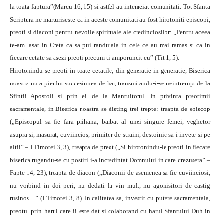
la toata faptura”(Marcu 16, 15) si astfel au intemeiat comunitati. Tot Sfanta
Scriptura ne marturiseste ca in aceste comunitati au fost hirotoniti episcopi,
preoti si diaconi pentru nevoile spirituale ale credinciosilor: „Pentru aceea
te-am lasat in Creta ca sa pui randuiala in cele ce au mai ramas si ca in
fiecare cetate sa asezi preoti precum ti-amporuncit eu” (Tit 1, 5).
Hirotonindu-se preoti in toate cetatile, din generatie in generatie, Biserica
noastra nu a pierdut succesiunea de har, transmitandu-i-se neintrerupt de la
Sfintii Apostoli si prin ei de la Mantuitorul. In privinta preotimii
sacramentale, in Biserica noastra se disting trei trepte: treapta de episcop
(„Episcopul sa fie fara prihana, barbat al unei singure femei, veghetor
asupra-si, masurat, cuviincios, primitor de straini, destoinic sa-i invete si pe
altii” – I Timotei 3, 3), treapta de preot („Si hirotonindu-le preoti in fiecare
biserica rugandu-se cu postiri i-a incredintat Domnului in care crezusera” –
Fapte 14, 23), treapta de diacon („Diaconii de asemenea sa fie cuviinciosi,
nu vorbind in doi peri, nu dedati la vin mult, nu agonisitori de castig
rusinos…” (I Timotei 3, 8). In calitatea sa, investit cu putere sacramentala,
preotul prin harul care ii este dat si colaborand cu harul Sfantului Duh in