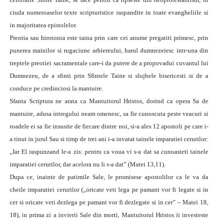
ciuda numeroaselor texte scripturistice raspandite in toate evangheliile si
in majoritatea epistolelor.
Preotia sau hirotonia este taina prin care cei anume pregatiti primesc, prin
punerea mainilor si rugaciune arhiereului, harul dumnezeiesc intr-una din
treptele preotiei sacramentale care-i da putere de a propovadui cuvantul lui
Dumnezeu, de a sfinti prin Sfintele Taine si slujbele bisericesti si de a
conduce pe credinciosi la mantuire.
Sfanta Scriptura ne arata ca Mantuitorul Hristos, dorind ca opera Sa de
mantuire, adusa intregului neam omenesc, sa fie cunoscuta peste veacuri si
roadele ei sa fie insusite de fiecare dintre noi, si-a ales 12 apostoli pe care i-
a tinut in jurul Sau si timp de trei ani i-a invatat tainele imparatiei cerurilor:
„Iar El raspunzand le-a zis: pentru ca voua vi s-a dat sa cunoasteti tainele
imparatiei cerurilor, dar acelora nu li s-a dat” (Matei 13,11).
Dupa ce, inainte de patimile Sale, le promisese apostolilor ca le va da
cheile imparatiei cerurilor („oricate veti lega pe pamant vor fi legate si in
cer si oricate veti dezlega pe pamant vor fi dezlegate si in cer” – Matei 18,
18), in prima zi a invierii Sale din morti, Mantuitorul Hristos ii investeste