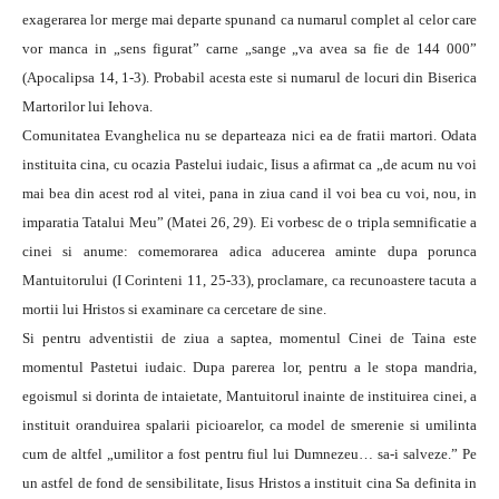
exagerarea lor merge mai departe spunand ca numarul complet al celor care
vor manca in „sens figurat” carne „sange „va avea sa fie de 144 000”
(Apocalipsa 14, 1-3). Probabil acesta este si numarul de locuri din Biserica
Martorilor lui Iehova.
Comunitatea Evanghelica nu se departeaza nici ea de fratii martori. Odata
instituita cina, cu ocazia Pastelui iudaic, Iisus a afirmat ca „de acum nu voi
mai bea din acest rod al vitei, pana in ziua cand il voi bea cu voi, nou, in
imparatia Tatalui Meu” (Matei 26, 29). Ei vorbesc de o tripla semnificatie a
cinei si anume: comemorarea adica aducerea aminte dupa porunca
Mantuitorului (I Corinteni 11, 25-33), proclamare, ca recunoastere tacuta a
mortii lui Hristos si examinare ca cercetare de sine.
Si pentru adventistii de ziua a saptea, momentul Cinei de Taina este
momentul Pastetui iudaic. Dupa parerea lor, pentru a le stopa mandria,
egoismul si dorinta de intaietate, Mantuitorul inainte de instituirea cinei, a
instituit oranduirea spalarii picioarelor, ca model de smerenie si umilinta
cum de altfel „umilitor a fost pentru fiul lui Dumnezeu… sa-i salveze.” Pe
un astfel de fond de sensibilitate, Iisus Hristos a instituit cina Sa definita in