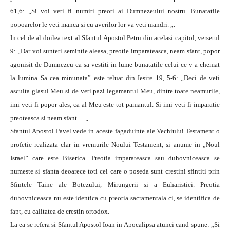
61,6: „Si voi veti fi numiti preoti ai Dumnezeului nostru. Bunatatile
popoarelor le veti manca si cu averilor lor va veti mandri. „.
In cel de al doilea text al Sfantul Apostol Petru din acelasi capitol, versetul
9: „Dar voi sunteti semintie aleasa, preotie imparateasca, neam sfant, popor
agonisit de Dumnezeu ca sa vestiti in lume bunatatile celui ce v-a chemat
la lumina Sa cea minunata” este reluat din Iesire 19, 5-6: „Deci de veti
asculta glasul Meu si de veti pazi legamantul Meu, dintre toate neamurile,
imi veti fi popor ales, ca al Meu este tot pamantul. Si imi veti fi imparatie
preoteasca si neam sfant… „.
Sfantul Apostol Pavel vede in aceste fagaduinte ale Vechiului Testament o
profetie realizata clar in vremurile Noului Testament, si anume in „Noul
Israel” care este Biserica. Preotia imparateasca sau duhovniceasca se
numeste si sfanta deoarece toti cei care o poseda sunt crestini sfintiti prin
Sfintele Taine ale Botezului, Mirungerii si a Euharistiei. Preotia
duhovniceasca nu este identica cu preotia sacramentala ci, se identifica de
fapt, cu calitatea de crestin ortodox.
La ea se refera si Sfantul Apostol Ioan in Apocalipsa atunci cand spune: „Si