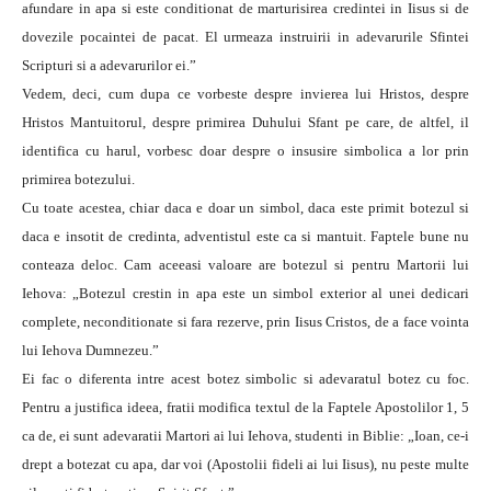
afundare in apa si este conditionat de marturisirea credintei in Iisus si de
dovezile pocaintei de pacat. El urmeaza instruirii in adevarurile Sfintei
Scripturi si a adevarurilor ei.”
Vedem, deci, cum dupa ce vorbeste despre invierea lui Hristos, despre
Hristos Mantuitorul, despre primirea Duhului Sfant pe care, de altfel, il
identifica cu harul, vorbesc doar despre o insusire simbolica a lor prin
primirea botezului.
Cu toate acestea, chiar daca e doar un simbol, daca este primit botezul si
daca e insotit de credinta, adventistul este ca si mantuit. Faptele bune nu
conteaza deloc. Cam aceeasi valoare are botezul si pentru Martorii lui
Iehova: „Botezul crestin in apa este un simbol exterior al unei dedicari
complete, neconditionate si fara rezerve, prin Iisus Cristos, de a face vointa
lui Iehova Dumnezeu.”
Ei fac o diferenta intre acest botez simbolic si adevaratul botez cu foc.
Pentru a justifica ideea, fratii modifica textul de la Faptele Apostolilor 1, 5
ca de, ei sunt adevaratii Martori ai lui Iehova, studenti in Biblie: „Ioan, ce-i
drept a botezat cu apa, dar voi (Apostolii fideli ai lui Iisus), nu peste multe