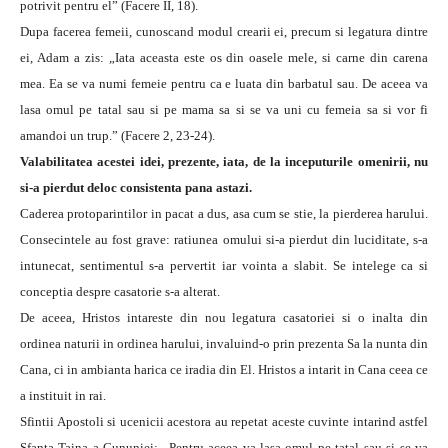
potrivit pentru el” (Facere II, 18).
Dupa facerea femeii, cunoscand modul crearii ei, precum si legatura dintre
ei, Adam a zis: „Iata aceasta este os din oasele mele, si carne din carena
mea. Ea se va numi femeie pentru ca e luata din barbatul sau. De aceea va
lasa omul pe tatal sau si pe mama sa si se va uni cu femeia sa si vor fi
amandoi un trup.” (Facere 2, 23-24).
Valabilitatea acestei idei, prezente, iata, de la inceputurile omenirii, nu
si-a pierdut deloc consistenta pana astazi.
Caderea protoparintilor in pacat a dus, asa cum se stie, la pierderea harului.
Consecintele au fost grave: ratiunea omului si-a pierdut din luciditate, s-a
intunecat, sentimentul s-a pervertit iar vointa a slabit. Se intelege ca si
conceptia despre casatorie s-a alterat.
De aceea, Hristos intareste din nou legatura casatoriei si o inalta din
ordinea naturii in ordinea harului, invaluind-o prin prezenta Sa la nunta din
Cana, ci in ambianta harica ce iradia din El. Hristos a intarit in Cana ceea ce
a instituit in rai.
Sfintii Apostoli si ucenicii acestora au repetat aceste cuvinte intarind astfel
Sfanta Taina a Cununiei: „Pentru aceea va lasa omul pe tatal sau si se va