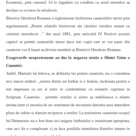
Ecumenic, prin canonul 14 le ingaduie cu conditia ca sotul eterodox sa
declare ca va trece la ortodoxie.
Biserica Ortodoxa Romana a reglementat incheierea casatoriilor mixte prin
regulamentul „Pentru relatiile bisericesti ale clerului ortodox roman cu
crestinii eterodocsi…” din anul 1881, prin articolul IV. Potrivit acestui
capitol se permit casatoriile mixte daca toti copii care se vor naste din
casatorie vor fi lasati sa devina membrii ai Bisericii Ortodoxe Romane.
Exagerarile neoprotestante au dus la negarea totala a Sfintei Taine a
Cununiei.
Astfel, Martorii lui Iehova, in definitia lor pentru casatorie, nu o considera
nici macar simbol: „unirea dintre un barbat si o femeie, incheiata pentru a
trai impreuna ca sot si sotie in conformitate cu normele cuprinse in
Scriptura. Casatoria… permite sotului si sotiei sa stabileasca o relatie
intima intre ei insotita de un sentiment de securitate datorita unei atmosfere
pline de iubire si daruire reciproce a sotilor. La instituirea casatoriei scopul
lui Dumnezeu nu a fost doar sa-i asigure barbatului o insotitoare apropiata,
care sa-i fie o completare ci sa faca posibila inmultirea fiintelor umane in