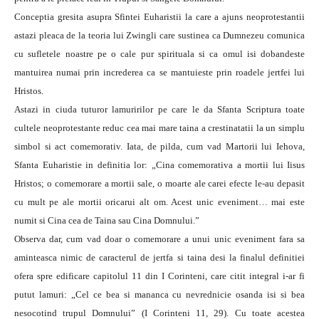
Conceptia gresita asupra Sfintei Euharistii la care a ajuns neoprotestantii
astazi pleaca de la teoria lui Zwingli care sustinea ca Dumnezeu comunica
cu sufletele noastre pe o cale pur spirituala si ca omul isi dobandeste
mantuirea numai prin increderea ca se mantuieste prin roadele jertfei lui
Hristos.
Astazi in ciuda tuturor lamuririlor pe care le da Sfanta Scriptura toate
cultele neoprotestante reduc cea mai mare taina a crestinatatii la un simplu
simbol si act comemorativ. Iata, de pilda, cum vad Martorii lui Iehova,
Sfanta Euharistie in definitia lor: „Cina comemorativa a mortii lui Iisus
Hristos; o comemorare a mortii sale, o moarte ale carei efecte le-au depasit
cu mult pe ale mortii oricarui alt om. Acest unic eveniment… mai este
numit si Cina cea de Taina sau Cina Domnului.”
Observa dar, cum vad doar o comemorare a unui unic eveniment fara sa
aminteasca nimic de caracterul de jertfa si taina desi la finalul definitiei
ofera spre edificare capitolul 11 din I Corinteni, care citit integral i-ar fi
putut lamuri: „Cel ce bea si mananca cu nevrednicie osanda isi si bea
nesocotind trupul Domnului” (I Corinteni 11, 29). Cu toate acestea