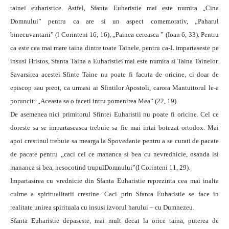
tainei euharistice. Astfel, Sfanta Euharistie mai este numita „Cina
Domnului” pentru ca are si un aspect comemorativ, „Paharul
binecuvantarii” (l Corinteni 16, 16), „Painea cereasca ” (Ioan 6, 33). Pentru
ca este cea mai mare taina dintre toate Tainele, pentru ca-L impartaseste pe
insusi Hristos, Sfanta Taina a Euharistiei mai este numita si Taina Tainelor.
Savarsirea acestei Sfinte Taine nu poate fi facuta de oricine, ci doar de
episcop sau preot, ca urmasi ai Sfintilor Apostoli, carora Mantuitorul le-a
poruncit: „Aceasta sa o faceti intru pomenirea Mea” (22, 19)
De asemenea nici primitorul Sfintei Euharistii nu poate fi oricine. Cel ce
doreste sa se impartaseasca trebuie sa fie mai intai botezat ortodox. Mai
apoi crestinul trebuie sa mearga la Spovedanie pentru a se curati de pacate
de pacate pentru „caci cel ce mananca si bea cu nevrednicie, osanda isi
mananca si bea, nesocotind trupulDomnului”(I Corinteni 11, 29).
Impartasirea cu vrednicie din Sfanta Euharistie reprezinta cea mai inalta
culme a spiritualitatii crestine. Caci prin Sfanta Euharistie se face in
realitate unirea spirituala cu insusi izvorul harului – cu Dumnezeu.
Sfanta Euharistie depaseste, mai mult decat la orice taina, puterea de