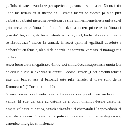
pe Tolstoi, care bazandu-se pe experienta personala, spunea ca „Nu mai stiu
unde ma termin eu si incepe ea.” Femeia mereu se zideste pe sine prin
barbat si barbatul mereu se reveleaza pe sine prin ea. Femeia este unita cu el
prin aceea ca e fiinta din fiinta lui, dar ea mereu primeste in fiinta ei
„coasta” lui, energiile lui spirituale si fizice, si el, barbatul in ea si prin ea
se „intrupeaza” mereu in urmasi, in acest spirit al egalitatii absolute a
barbatului cu femeia, alaturi de obarsia lor comuna, vorbeste si monogamia
biblica.
Acest lucru arata si egalitatea dintre soti si nicidecum suprematia unuia fata
de celalalt. Asa se exprima si Sfantul Apostol Pavel: „Caci precum femeia
este din barbat, asa si barbatul este prin femeie, si toate sunt de la
Dumnezeu ” (I Corinteni 11, 12).
Savarsitorii acestei Sfanta Taina a Cununiei sunt preotii care au hirotonie
valida. Ei sunt cei care au datoria de a vorbi tinerilor despre casatorie,
despre valoarea ei harica, constientizandu-i si chemandu-i la spovedanie si
apoi de a savarsi Sfanta Taina potrivit invataturilor noastre dogmatice,
canonice, liturgice si misionare.