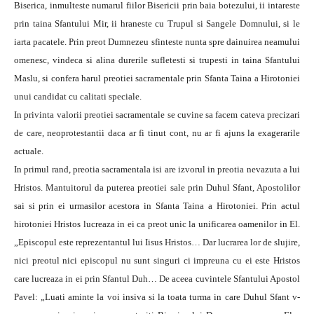
Biserica, inmulteste numarul fiilor Bisericii prin baia botezului, ii intareste
prin taina Sfantului Mir, ii hraneste cu Trupul si Sangele Domnului, si le
iarta pacatele. Prin preot Dumnezeu sfinteste nunta spre dainuirea neamului
omenesc, vindeca si alina durerile sufletesti si trupesti in taina Sfantului
Maslu, si confera harul preotiei sacramentale prin Sfanta Taina a Hirotoniei
unui candidat cu calitati speciale.
In privinta valorii preotiei sacramentale se cuvine sa facem cateva precizari
de care, neoprotestantii daca ar fi tinut cont, nu ar fi ajuns la exagerarile
actuale.
In primul rand, preotia sacramentala isi are izvorul in preotia nevazuta a lui
Hristos. Mantuitorul da puterea preotiei sale prin Duhul Sfant, Apostolilor
sai si prin ei urmasilor acestora in Sfanta Taina a Hirotoniei. Prin actul
hirotoniei Hristos lucreaza in ei ca preot unic la unificarea oamenilor in El.
„Episcopul este reprezentantul lui Iisus Hristos… Dar lucrarea lor de slujire,
nici preotul nici episcopul nu sunt singuri ci impreuna cu ei este Hristos
care lucreaza in ei prin Sfantul Duh… De aceea cuvintele Sfantului Apostol
Pavel: „Luati aminte la voi insiva si la toata turma in care Duhul Sfant v-