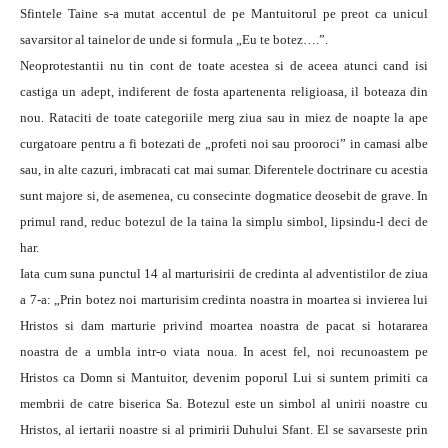
Sfintele Taine s-a mutat accentul de pe Mantuitorul pe preot ca unicul
savarsitor al tainelor de unde si formula „Eu te botez….”.
Neoprotestantii nu tin cont de toate acestea si de aceea atunci cand isi
castiga un adept, indiferent de fosta apartenenta religioasa, il boteaza din
nou. Rataciti de toate categoriile merg ziua sau in miez de noapte la ape
curgatoare pentru a fi botezati de „profeti noi sau prooroci” in camasi albe
sau, in alte cazuri, imbracati cat mai sumar. Diferentele doctrinare cu acestia
sunt majore si, de asemenea, cu consecinte dogmatice deosebit de grave. In
primul rand, reduc botezul de la taina la simplu simbol, lipsindu-l deci de
har.
Iata cum suna punctul 14 al marturisirii de credinta al adventistilor de ziua
a 7-a: „Prin botez noi marturisim credinta noastra in moartea si invierea lui
Hristos si dam marturie privind moartea noastra de pacat si hotararea
noastra de a umbla intr-o viata noua. In acest fel, noi recunoastem pe
Hristos ca Domn si Mantuitor, devenim poporul Lui si suntem primiti ca
membrii de catre biserica Sa. Botezul este un simbol al unirii noastre cu
Hristos, al iertarii noastre si al primirii Duhului Sfant. El se savarseste prin