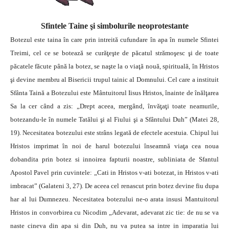
Sfintele Taine şi simbolurile neoprotestante
Botezul este taina în care prin intreită cufundare în apa în numele Sfintei
Treimi, cel ce se botează se curăţeşte de păcatul strămoşesc şi de toate
păcatele făcute până la botez, se naşte la o viaţă nouă, spirituală, în Hristos
şi devine membru al Bisericii trupul tainic al Domnului. Cel care a instituit
Sfânta Taină a Botezului este Mântuitorul Iisus Hristos, înainte de înălţarea
Sa la cer când a zis: „Drept aceea, mergând, învăţaţi toate neamurile,
botezandu-le în numele Tatălui şi al Fiului şi a Sfântului Duh” (Matei 28,
19).
Necesitatea botezului este strâns legată de efectele acestuia. Chipul lui
Hristos imprimat în noi de harul botezului înseamnă viaţa cea noua
dobandita prin botez si innoirea fapturii noastre, subliniata de Sfantul
Apostol Pavel prin cuvintele: „Cati in Hristos v-ati botezat, in Hristos v-ati
imbracat” (Galateni 3, 27). De aceea cel renascut prin botez devine fiu dupa
har al lui Dumnezeu. Necesitatea botezului ne-o arata insusi Mantuitorul
Hristos in convorbirea cu Nicodim „Adevarat, adevarat zic tie: de nu se va
naste cineva din apa si din Duh, nu va putea sa intre in imparatia lui