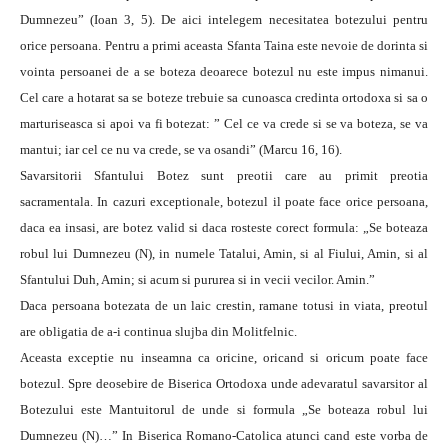
Dumnezeu” (Ioan 3, 5). De aici intelegem necesitatea botezului pentru
orice persoana.
Pentru a primi aceasta Sfanta Taina este nevoie de dorinta si
vointa persoanei de a se boteza deoarece botezul nu este impus nimanui.
Cel care a hotarat sa se boteze trebuie sa cunoasca credinta ortodoxa si sa o
marturiseasca si apoi va fi botezat: ” Cel ce va crede si se va boteza, se va
mantui; iar cel ce nu va crede, se va osandi” (Marcu 16, 16).
Savarsitorii Sfantului Botez sunt preotii care au primit preotia
sacramentala. In cazuri exceptionale, botezul il poate face orice persoana,
daca ea insasi, are botez valid si daca rosteste corect formula: „Se boteaza
robul lui Dumnezeu (N), in numele Tatalui, Amin, si al Fiului, Amin, si al
Sfantului Duh, Amin; si acum si pururea si in vecii vecilor. Amin.”
Daca persoana botezata de un laic crestin, ramane totusi in viata, preotul
are obligatia de a-i continua slujba din Molitfelnic.
Aceasta exceptie nu inseamna ca oricine, oricand si oricum poate face
botezul. Spre deosebire de Biserica Ortodoxa unde adevaratul savarsitor al
Botezului este Mantuitorul de unde si formula „Se boteaza robul lui
Dumnezeu (N)…” In Biserica Romano-Catolica atunci cand este vorba de