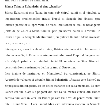
zile, veti fi botezati cu Spirit Sfant.”
Sfanta Taina a Euharistiei si cina „fratilor”
Sfanta Euharistiei este Taina, in care, sub chipul painii si al vinului, se
impartaseste credinciosilor, insusi Trupul si Sangele lui Hristos, spre
iertarea pacatelor si spre viata de veci, infatisandu-se real si nesangeros
jertfa de pe Cruce a Mantuitorului, prin prefacerea painii si a vinului in
insusi Trupul si Sangele Mantuitorului, cu puterea Duhului Sfant, invocata
de episcop sau preot.
Intelegem ca, daca in celelalte Taine, Hristos este prezent in chip nevazut
prin lucrarea Sa, in Euharistie este prezent prin insusi Trupul si Sangele Sau
sub chipul painii si al vinului. Astfel El se ofera pe Sine Bisericii,
constituind-o si sustinand-o deplin ca trup al Sau extins.
Inca inainte de instituirea ei, Mantuitorul i-a constientizat pe Sfintii
Apostoli de valoarea si efectele Sfintei Euharistii: „Aceasta este Paine Care
Se pogoara din cer, pentru ca tot cel ce mananca din ea sa nu moara. Eu sunt
Painea cea vie, Care S-a pogorat din cer. De va manca cineva din Painea
aceasta, viu va fi in veci. Iar Painea pe care Eu o voi da pentru viata lumii
este Trupul Meu… Caci Trupul Meu este adevarata mancare si Sangele