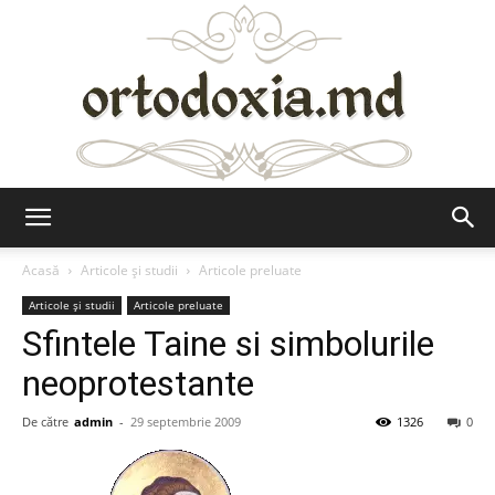
Ortodoxia.md
Acasă
Articole şi studii
Articole preluate
Articole şi studii
Articole preluate
Sfintele Taine si simbolurile
neoprotestante
De către
admin
-
29 septembrie 2009
1326
0