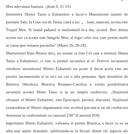
Meu adevarata bautura. „(Ioan 6, 51-55).
Instituirea Sfintei Taine a Euharistiei a facut-o Mantuitorul inainte de
patimile Sale, la Cina cea de Taina, cand a zis: „…luati, mancati, acesta este
Trupul Meu. Si luand paharul si multumind le-a dat, zicand: Beti dintru
acesta toti ca acesta este Sangele Meu, al legei celei noi, care pentru multi
se varsa spre iertarea pacatelor” (Matei 26, 26-28).
Mantuitorul Iisus Hristos deci, nu numai ca este Cel care a instituit Sfanta
Taina a Euharistiei, ci este si primul savarsitor al ei. Potrivit invataturii
ortodoxe savarsitorul Sfintei Euharistii nu poate fi decat acela care are
preotie sacramentala si in nici un caz o alta persoana. Spre deosebire de
Biserica Ortodoxa, Biserica Romano-Catolica a extins posibilitatea
savarsirii acestei Sfinte Taine si la un simplu credincios: „Slujitorul
obisnuit al Sfintei Euharistii, este Episcopul, preotul, diaconul. Slujitorul
extraordinar al Sfintei impartasanii este acolitul precum si un alt credincios
desemnat in conformitate cu canonul 230” (Canonul 910).
Importanta Sfintei Euharistii, valoarea ei pentru Biserica, a facut ca ea sa
aiba mai multe denumiri, subliniindu-se la fiecare dintre ele aspecte ale