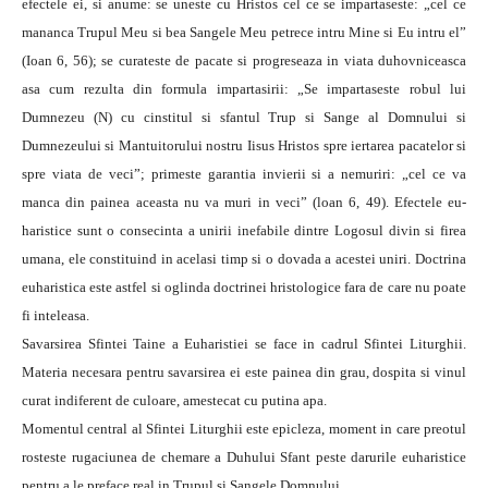
efectele ei, si anume: se uneste cu Hristos cel ce se impartaseste: „cel ce
mananca Trupul Meu si bea Sangele Meu petrece intru Mine si Eu intru el”
(Ioan 6, 56); se curateste de pacate si progreseaza in viata duhovniceasca
asa cum rezulta din formula impartasirii: „Se impartaseste robul lui
Dumnezeu (N) cu cinstitul si sfantul Trup si Sange al Domnului si
Dumnezeului si Mantuitorului nostru Iisus Hristos spre iertarea pacatelor si
spre viata de veci”; primeste garantia invierii si a nemuriri: „cel ce va
manca din painea aceasta nu va muri in veci” (loan 6, 49). Efectele eu-
haristice sunt o consecinta a unirii inefabile dintre Logosul divin si firea
umana, ele constituind in acelasi timp si o dovada a acestei uniri. Doctrina
euharistica este astfel si oglinda doctrinei hristologice fara de care nu poate
fi inteleasa.
Savarsirea Sfintei Taine a Euharistiei se face in cadrul Sfintei Liturghii.
Materia necesara pentru savarsirea ei este painea din grau, dospita si vinul
curat indiferent de culoare, amestecat cu putina apa.
Momentul central al Sfintei Liturghii este epicleza, moment in care preotul
rosteste rugaciunea de chemare a Duhului Sfant peste darurile euharistice
pentru a le preface real in Trupul si Sangele Domnului.