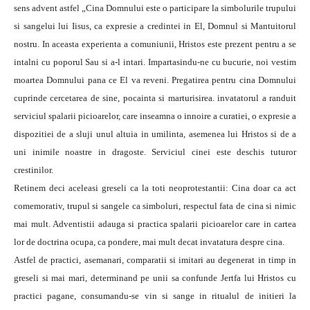
sens advent astfel „Cina Domnului este o participare la simbolurile trupului
si sangelui lui Iisus, ca expresie a credintei in El, Domnul si Mantuitorul
nostru. In aceasta experienta a comuniunii, Hristos este prezent pentru a se
intalni cu poporul Sau si a-l intari. Impartasindu-ne cu bucurie, noi vestim
moartea Domnului pana ce El va reveni. Pregatirea pentru cina Domnului
cuprinde cercetarea de sine, pocainta si marturisirea. invatatorul a randuit
serviciul spalarii picioarelor, care inseamna o innoire a curatiei, o expresie a
dispozitiei de a sluji unul altuia in umilinta, asemenea lui Hristos si de a
uni inimile noastre in dragoste. Serviciul cinei este deschis tuturor
crestinilor.
Retinem deci aceleasi greseli ca la toti neoprotestantii: Cina doar ca act
comemorativ, trupul si sangele ca simboluri, respectul fata de cina si nimic
mai mult. Adventistii adauga si practica spalarii picioarelor care in cartea
lor de doctrina ocupa, ca pondere, mai mult decat invatatura despre cina.
Astfel de practici, asemanari, comparatii si imitari au degenerat in timp in
greseli si mai mari, determinand pe unii sa confunde Jertfa lui Hristos cu
practici pagane, consumandu-se vin si sange in ritualul de initieri la