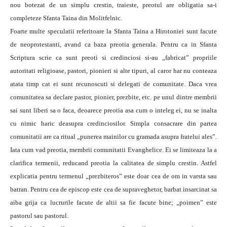
nou botezat de un simplu crestin, traieste, preotul are obligatia sa-i
completeze Sfanta Taina din Molitfelnic.
Foarte multe speculatii referitoare la Sfanta Taina a Hirotoniei sunt facute
de neoprotestanti, avand ca baza preotia generala. Pentru ca in Sfanta
Scriptura scrie ca sunt preoti si credinciosi si-au „fabricat” propriile
autoritati religioase, pastori, pionieri si alte tipuri, al caror har nu conteaza
atata timp cat ei sunt recunoscuti si delegati de comunitate. Daca vrea
comunitatea sa declare pastor, pionier, prezbite, etc. pe unul dintre membrii
sai sunt liberi sa o faca, deoarece preotia asa cum o inteleg ei, nu se inalta
cu nimic haric deasupra credinciosilor. Simpla consacrare din partea
comunitatii are ca ritual „punerea mainilor cu gramada asupra fratelui ales”.
Iata cum vad preotia, membrii comunitatii Evanghelice. Ei se limiteaza la a
clarifica termenii, reducand preotia la calitatea de simplu crestin. Astfel
explicatia pentru termenul „prezbiteros” este doar cea de om in varsta sau
batran. Pentru cea de episcop este cea de supraveghetor, barbat insarcinat sa
aiba grija ca lucrurile facute de altii sa fie facute bine; „poimen” este
pastorul sau pastorul.