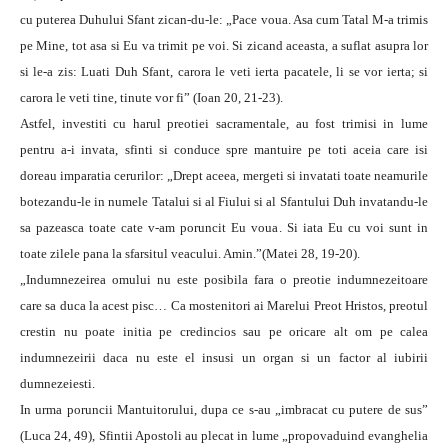
cu puterea Duhului Sfant zican-du-le: „Pace voua. Asa cum Tatal M-a trimis
pe Mine, tot asa si Eu va trimit pe voi. Si zicand aceasta, a suflat asupra lor
si le-a zis: Luati Duh Sfant, carora le veti ierta pacatele, li se vor ierta; si
carora le veti tine, tinute vor fi” (Ioan 20, 21-23).
Astfel, investiti cu harul preotiei sacramentale, au fost trimisi in lume
pentru a-i invata, sfinti si conduce spre mantuire pe toti aceia care isi
doreau imparatia cerurilor: „Drept aceea, mergeti si invatati toate neamurile
botezandu-le in numele Tatalui si al Fiului si al Sfantului Duh invatandu-le
sa pazeasca toate cate v-am poruncit Eu voua. Si iata Eu cu voi sunt in
toate zilele pana la sfarsitul veacului. Amin.”(Matei 28, 19-20).
„Indumnezeirea omului nu este posibila fara o preotie indumnezeitoare
care sa duca la acest pisc… Ca mostenitori ai Marelui Preot Hristos, preotul
crestin nu poate initia pe credincios sau pe oricare alt om pe calea
indumnezeirii daca nu este el insusi un organ si un factor al iubirii
dumnezeiesti.
In urma poruncii Mantuitorului, dupa ce s-au „imbracat cu putere de sus”
(Luca 24, 49), Sfintii Apostoli au plecat in lume „propovaduind evanghelia