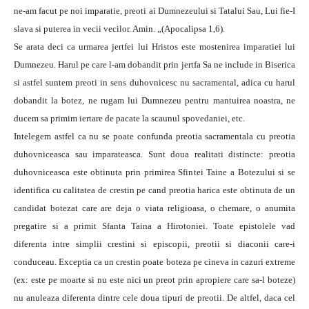
ne-am facut pe noi imparatie, preoti ai Dumnezeului si Tatalui Sau, Lui fie-I
slava si puterea in vecii vecilor. Amin. „(Apocalipsa 1,6).
Se arata deci ca urmarea jertfei lui Hristos este mostenirea imparatiei lui
Dumnezeu. Harul pe care l-am dobandit prin jertfa Sa ne include in Biserica
si astfel suntem preoti in sens duhovnicesc nu sacramental, adica cu harul
dobandit la botez, ne rugam lui Dumnezeu pentru mantuirea noastra, ne
ducem sa primim iertare de pacate la scaunul spovedaniei, etc.
Intelegem astfel ca nu se poate confunda preotia sacramentala cu preotia
duhovniceasca sau imparateasca. Sunt doua realitati distincte: preotia
duhovniceasca este obtinuta prin primirea Sfintei Taine a Botezului si se
identifica cu calitatea de crestin pe cand preotia harica este obtinuta de un
candidat botezat care are deja o viata religioasa, o chemare, o anumita
pregatire si a primit Sfanta Taina a Hirotoniei. Toate epistolele vad
diferenta intre simplii crestini si episcopii, preotii si diaconii care-i
conduceau. Exceptia ca un crestin poate boteza pe cineva in cazuri extreme
(ex: este pe moarte si nu este nici un preot prin apropiere care sa-l boteze)
nu anuleaza diferenta dintre cele doua tipuri de preotii. De altfel, daca cel