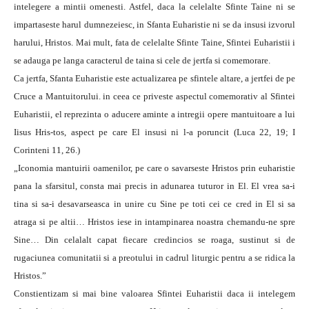
intelegere a mintii omenesti. Astfel, daca la celelalte Sfinte Taine ni se
impartaseste harul dumnezeiesc, in Sfanta Euharistie ni se da insusi izvorul
harului, Hristos. Mai mult, fata de celelalte Sfinte Taine, Sfintei Euharistii i
se adauga pe langa caracterul de taina si cele de jertfa si comemorare.
Ca jertfa, Sfanta Euharistie este actualizarea pe sfintele altare, a jertfei de pe
Cruce a Mantuitorului. in ceea ce priveste aspectul comemorativ al Sfintei
Euharistii, el reprezinta o aducere aminte a intregii opere mantuitoare a lui
Iisus Hris-tos, aspect pe care El insusi ni l-a poruncit (Luca 22, 19; I
Corinteni 11, 26.)
„Iconomia mantuirii oamenilor, pe care o savarseste Hristos prin euharistie
pana la sfarsitul, consta mai precis in adunarea tuturor in El. El vrea sa-i
tina si sa-i desavarseasca in unire cu Sine pe toti cei ce cred in El si sa
atraga si pe altii… Hristos iese in intampinarea noastra chemandu-ne spre
Sine… Din celalalt capat fiecare credincios se roaga, sustinut si de
rugaciunea comunitatii si a preotului in cadrul liturgic pentru a se ridica la
Hristos.”
Constientizam si mai bine valoarea Sfintei Euharistii daca ii intelegem