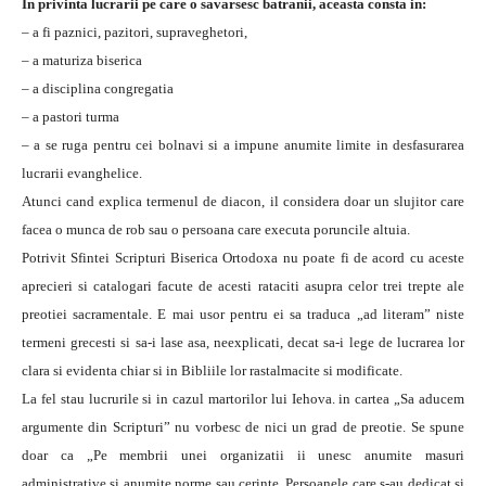
In privinta lucrarii pe care o savarsesc batranii, aceasta consta in:
– a fi paznici, pazitori, supraveghetori,
– a maturiza biserica
– a disciplina congregatia
– a pastori turma
– a se ruga pentru cei bolnavi si a impune anumite limite in desfasurarea
lucrarii evanghelice.
Atunci cand explica termenul de diacon, il considera doar un slujitor care
facea o munca de rob sau o persoana care executa poruncile altuia.
Potrivit Sfintei Scripturi Biserica Ortodoxa nu poate fi de acord cu aceste
aprecieri si catalogari facute de acesti rataciti asupra celor trei trepte ale
preotiei sacramentale. E mai usor pentru ei sa traduca „ad literam” niste
termeni grecesti si sa-i lase asa, neexplicati, decat sa-i lege de lucrarea lor
clara si evidenta chiar si in Bibliile lor rastalmacite si modificate.
La fel stau lucrurile si in cazul martorilor lui Iehova. in cartea „Sa aducem
argumente din Scripturi” nu vorbesc de nici un grad de preotie. Se spune
doar ca „Pe membrii unei organizatii ii unesc anumite masuri
administrative si anumite norme sau cerinte. Persoanele care s-au dedicat si