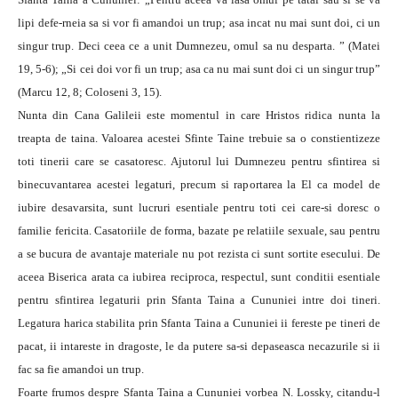
lipi defe-rneia sa si vor fi amandoi un trup; asa incat nu mai sunt doi, ci un
singur trup. Deci ceea ce a unit Dumnezeu, omul sa nu desparta. ” (Matei
19, 5-6); „Si cei doi vor fi un trup; asa ca nu mai sunt doi ci un singur trup”
(Marcu 12, 8; Coloseni 3, 15).
Nunta din Cana Galileii este momentul in care Hristos ridica nunta la
treapta de taina. Valoarea acestei Sfinte Taine trebuie sa o constientizeze
toti tinerii care se casatoresc. Ajutorul lui Dumnezeu pentru sfintirea si
binecuvantarea acestei legaturi, precum si raportarea la El ca model de
iubire desavarsita, sunt lucruri esentiale pentru toti cei care-si doresc o
familie fericita. Casatoriile de forma, bazate pe relatiile sexuale, sau pentru
a se bucura de avantaje materiale nu pot rezista ci sunt sortite esecului. De
aceea Biserica arata ca iubirea reciproca, respectul, sunt conditii esentiale
pentru sfintirea legaturii prin Sfanta Taina a Cununiei intre doi tineri.
Legatura harica stabilita prin Sfanta Taina a Cununiei ii fereste pe tineri de
pacat, ii intareste in dragoste, le da putere sa-si depaseasca necazurile si ii
fac sa fie amandoi un trup.
Foarte frumos despre Sfanta Taina a Cununiei vorbea N. Lossky, citandu-l