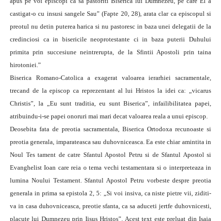
apus pe voi episcopi ca sa pastoriti Biserica lui Dumnezeu, pe care El a
castigat-o cu insusi sangele Sau” (Fapte 20, 28), arata clar ca episcopul si
preotul nu detin puterea harica si nu pastoresc in baza unei delegatii de la
credinciosi ca in bisericile neoprotestante ci in baza puterii Duhului
primita prin succesiune neintrerupta, de la Sfintii Apostoli prin taina
hirotoniei.”
Biserica Romano-Catolica a exagerat valoarea ierarhiei sacramentale,
trecand de la episcop ca reprezentant al lui Hristos la idei ca: „vicarus
Christis”, la „Eu sunt traditia, eu sunt Biserica”, infailibilitatea papei,
atribuindu-i-se papei onoruri mai mari decat valoarea reala a unui episcop.
Deosebita fata de preotia sacramentala, Biserica Ortodoxa recunoaste si
preotia generala, imparateasca sau duhovniceasca. Ea este chiar amintita in
Noul Tes tament de catre Sfantul Apostol Petru si de Sfantul Apostol si
Evanghelist Ioan care reia o tema vechi testamentara si o interpreteaza in
lumina Noului Testament. Sfantul Apostol Petru vorbeste despre preotia
generala in prima sa epistola 2, 5: „Si voi insiva, ca niste pietre vii, ziditi-
va in casa duhovniceasca, preotie sfanta, ca sa aduceti jertfe duhovnicesti,
placute lui Dumnezeu prin Iisus Hristos”. Acest text este preluat din Isaia