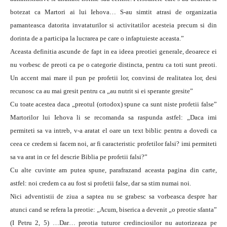
botezat ca Martori ai lui Iehova… S-au simtit atrasi de organizatia
pamanteasca datorita invataturilor si activitatilor acesteia precum si din
dorinta de a participa la lucrarea pe care o infaptuieste aceasta.”
Aceasta definitia ascunde de fapt in ea ideea preotiei generale, deoarece ei
nu vorbesc de preoti ca pe o categorie distincta, pentru ca toti sunt preoti.
Un accent mai mare il pun pe profetii lor, convinsi de realitatea lor, desi
recunosc ca au mai gresit pentru ca „au nutrit si ei sperante gresite”
Cu toate acestea daca „preotul (ortodox) spune ca sunt niste profetii false”
Martorilor lui Iehova li se recomanda sa raspunda astfel: „Daca imi
permiteti sa va intreb, v-a aratat el oare un text biblic pentru a dovedi ca
ceea ce credem si facem noi, ar fi caracteristic profetilor falsi? imi permiteti
sa va arat in ce fel descrie Biblia pe profetii falsi?”
Cu alte cuvinte am putea spune, parafrazand aceasta pagina din carte,
astfel: noi credem ca au fost si profetii false, dar sa stim numai noi.
Nici adventistii de ziua a saptea nu se grabesc sa vorbeasca despre har
atunci cand se refera la preotie: „Acum, biserica a devenit „o preotie sfanta”
(I Petru 2, 5) …Dar… preotia tuturor credinciosilor nu autorizeaza pe