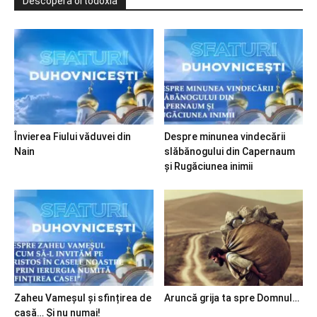
Descoperă ortodoxia
Învierea Fiului văduvei din
Despre minunea vindecării
Nain
slăbănogului din Capernaum
și Rugăciunea inimii
Zaheu Vameșul și sfințirea de
Aruncă grija ta spre Domnul…
casă… Și nu numai!