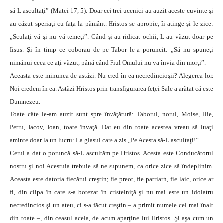
să-L ascultaţi” (Matei 17, 5). Doar cei trei ucenici au auzit aceste cuvinte şi
au căzut speriaţi cu faţa la pământ. Hristos se apropie, îi atinge şi le zice:
„Sculaţi-vă şi nu vă temeţi”. Când şi-au ridicat ochii, L-au văzut doar pe
Iisus. Şi în timp ce coborau de pe Tabor le-a poruncit: „Să nu spuneţi
nimănui ceea ce aţi văzut, până când Fiul Omului nu va învia din morţi”.
Aceasta este minunea de astăzi. Nu cred în ea necredincioşii? Alegerea lor.
Noi credem în ea. Astăzi Hristos prin transfigurarea feţei Sale a arătat că este
Dumnezeu.
Toate câte le-am auzit sunt spre învăţătură: Taborul, norul, Moise, Ilie,
Petru, Iacov, Ioan, toate învaţă. Dar eu din toate acestea vreau să luaţi
aminte doar la un lucru: La glasul care a zis „Pe Acesta să-L ascultaţi!”.
Cerul a dat o poruncă să-L ascultăm pe Hristos. Acesta este Conducătorul
nostru şi noi Acestuia trebuie să ne supunem, ca orice zice să îndeplinim.
Aceasta este datoria fiecărui creştin; fie preot, fie patriarh, fie laic, orice ar
fi, din clipa în care s-a botezat în cristelniţă şi nu mai este un idolatru
necredincios şi un ateu, ci s-a făcut creştin – a primit numele cel mai înalt
din toate –, din ceasul acela, de acum aparţine lui Hristos. Şi aşa cum un