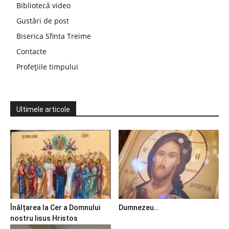
Bibliotecă video
Gustări de post
Biserica Sfinta Treime
Contacte
Profețiile timpului
Ultimele articole
Înălțarea la Cer a Domnului
Dumnezeu…
nostru Iisus Hristos