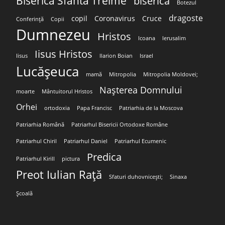
Biserica Sfânta Treime
biserică
Botezul
dragoste
copil
Coronavirus
Cruce
Conferință
Copii
Dumnezeu
Hristos
Icoana
Ierusalim
Iisus Hristos
Iisus
Ilarion Boian
Israel
Lucășeuca
mamă
Mitropolia
Mitropolia Moldovei;
Nașterea Domnului
moarte
Mântuitorul Hristos
Orhei
ortodoxia
Papa Francisc
Patriarhia de la Moscova
Patriarhia Română
Patriarhul Bisericii Ortodoxe Române
Patriarhul Chiril
Patriarhul Daniel
Patriarhul Ecumenic
Predica
Patriarhul Kirill
pictura
Preot Iulian Rață
Sfaturi duhovnicești;
Sinaxa
Școală