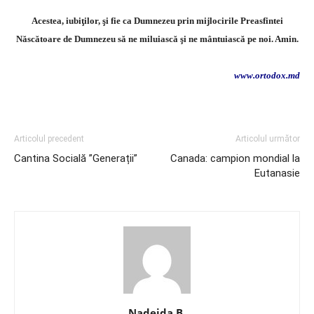
Acestea, iubiţilor, şi fie ca Dumnezeu prin mijlocirile Preasfintei
Născătoare de Dumnezeu să ne miluiască şi ne mântuiască pe noi. Amin.
www.ortodox.md
Articolul precedent
Articolul următor
Cantina Socială ”Generații”
Canada: campion mondial la
Eutanasie
Nadejda B.