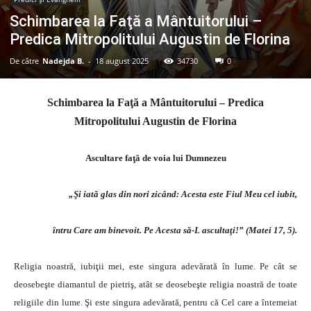
Schimbarea la Faţă a Mântuitorului –
Predica Mitropolitului Augustin de Florina
De către
Nadejda B.
-
18 august 2025
34730
0
Schimbarea la Faţă a Mântuitorului – Predica
Mitropolitului Augustin de Florina
Ascultare faţă de voia lui Dumnezeu
„Şi iată glas din nori zicând: Acesta este Fiul Meu cel iubit,
întru Care am binevoit. Pe Acesta să-L ascultaţi!” (Matei 17, 5).
Religia noastră, iubiţii mei, este singura adevărată în lume. Pe cât se
deosebeşte diamantul de pietriş, atât se deosebeşte religia noastră de toate
religiile din lume. Şi este singura adevărată, pentru că Cel care a întemeiat