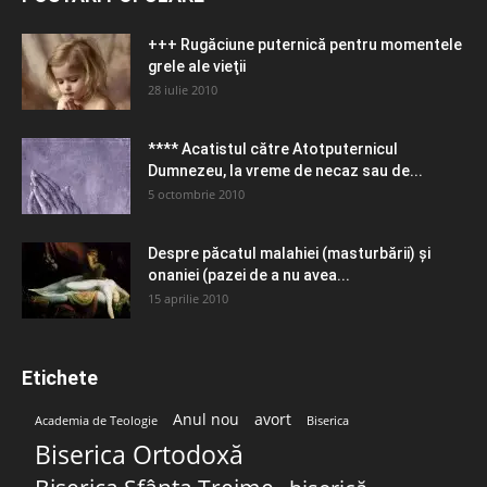
+++ Rugăciune puternică pentru momentele
grele ale vieţii
28 iulie 2010
**** Acatistul către Atotputernicul
Dumnezeu, la vreme de necaz sau de...
5 octombrie 2010
Despre păcatul malahiei (masturbării) şi
onaniei (pazei de a nu avea...
15 aprilie 2010
Etichete
Anul nou
avort
Academia de Teologie
Biserica
Biserica Ortodoxă