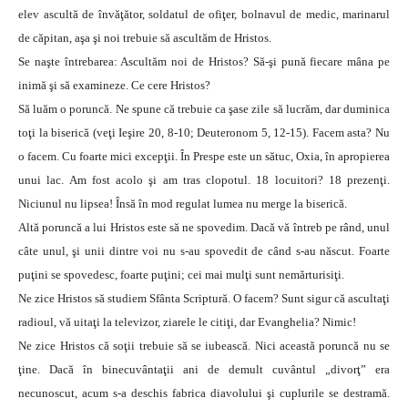
elev ascultă de învăţător, soldatul de ofiţer, bolnavul de medic, marinarul
de căpitan, aşa şi noi trebuie să ascultăm de Hristos.
Se naşte întrebarea: Ascultăm noi de Hristos? Să-şi pună fiecare mâna pe
inimă şi să examineze. Ce cere Hristos?
Să luăm o poruncă. Ne spune că trebuie ca şase zile să lucrăm, dar duminica
toţi la biserică (veţi Ieşire 20, 8-10; Deuteronom 5, 12-15). Facem asta? Nu
o facem. Cu foarte mici excepţii. În Prespe este un sătuc, Oxia, în apropierea
unui lac. Am fost acolo şi am tras clopotul. 18 locuitori? 18 prezenţi.
Niciunul nu lipsea! Însă în mod regulat lumea nu merge la biserică.
Altă poruncă a lui Hristos este să ne spovedim. Dacă vă întreb pe rând, unul
câte unul, şi unii dintre voi nu s-au spovedit de când s-au născut. Foarte
puţini se spovedesc, foarte puţini; cei mai mulţi sunt nemărturisiţi.
Ne zice Hristos să studiem Sfânta Scriptură. O facem? Sunt sigur că ascultaţi
radioul, vă uitaţi la televizor, ziarele le citiţi, dar Evanghelia? Nimic!
Ne zice Hristos că soţii trebuie să se iubească. Nici această poruncă nu se
ţine. Dacă în binecuvântaţii ani de demult cuvântul „divorţ” era
necunoscut, acum s-a deschis fabrica diavolului şi cuplurile se destramă.