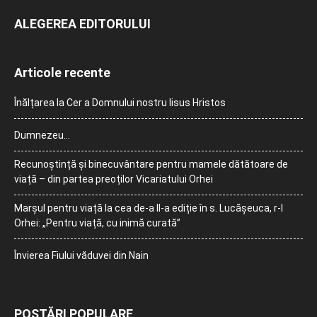
ALEGEREA EDITORULUI
Articole recente
Înălțarea la Cer a Domnului nostru Iisus Hristos
Dumnezeu…
Recunoștință și binecuvântare pentru mamele dătătoare de
viață – din partea preoților Vicariatului Orhei
Marșul pentru viață la cea de-a II-a ediție în s. Lucășeuca, r-l
Orhei: „Pentru viață, cu inimă curată”
Învierea Fiului văduvei din Nain
POSTĂRI POPULARE