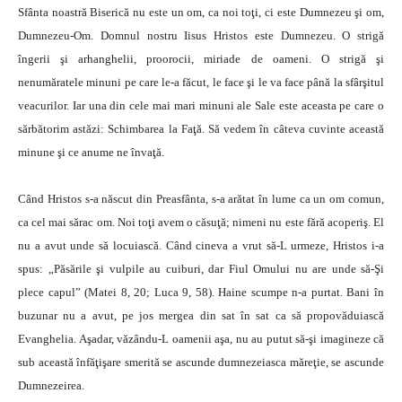
Sfânta noastră Biserică nu este un om, ca noi toţi, ci este Dumnezeu şi om,
Dumnezeu-Om. Domnul nostru Iisus Hristos este Dumnezeu. O strigă
îngerii şi arhanghelii, proorocii, miriade de oameni. O strigă şi
nenumăratele minuni pe care le-a făcut, le face şi le va face până la sfârşitul
veacurilor. Iar una din cele mai mari minuni ale Sale este aceasta pe care o
sărbătorim astăzi: Schimbarea la Faţă. Să vedem în câteva cuvinte această
minune şi ce anume ne învaţă.
Când Hristos s-a născut din Preasfânta, s-a arătat în lume ca un om comun,
ca cel mai sărac om. Noi toţi avem o căsuţă; nimeni nu este fără acoperiş. El
nu a avut unde să locuiască. Când cineva a vrut să-L urmeze, Hristos i-a
spus: „Păsările şi vulpile au cuiburi, dar Fiul Omului nu are unde să-Şi
plece capul” (Matei 8, 20; Luca 9, 58). Haine scumpe n-a purtat. Bani în
buzunar nu a avut, pe jos mergea din sat în sat ca să propovăduiască
Evanghelia. Aşadar, văzându-L oamenii aşa, nu au putut să-şi imagineze că
sub această înfăţişare smerită se ascunde dumnezeiasca măreţie, se ascunde
Dumnezeirea.