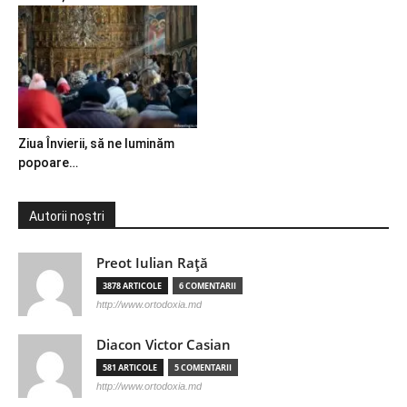
Ziua Învierii, să ne luminăm
popoare…
Autorii noștri
Preot Iulian Raţă
3878 ARTICOLE
6 COMENTARII
http://www.ortodoxia.md
Diacon Victor Casian
581 ARTICOLE
5 COMENTARII
http://www.ortodoxia.md