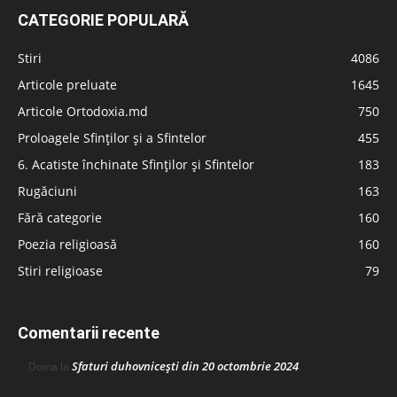
CATEGORIE POPULARĂ
Stiri
4086
Articole preluate
1645
Articole Ortodoxia.md
750
Proloagele Sfinților și a Sfintelor
455
6. Acatiste închinate Sfinților și Sfintelor
183
Rugăciuni
163
Fără categorie
160
Poezia religioasă
160
Stiri religioase
79
Comentarii recente
Sfaturi duhovnicești din 20 octombrie 2024
Doina
la