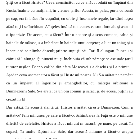
Ştiţi ce a făcut Hristos? Ceva asemănător cu ce a făcut odată un împărat din
Rusia, înainte cu mulţi ani, în vremea ţarilor. Acesta, în palat, purta coroană
pe cap, era îmbrăcat în veşmânt, cu sabie şi însemnele regale, iar când ieşea
afară toţi i se închinau. A înţeles însă că toate acestea sunt formale şi ascund
o ipocrizie. De aceea, ce a făcut? Într-o noapte şi-a scos coroana, sabia şi
hainele de mătase, s-a îmbrăcat în hainele unui cerşetor, a luat un toiag şi a
început să se plimbe desculţ printre supuşii săi. Toţi îl alungau. Puneau şi
câinii să-l alunge. Şi nimeni nu-şi închipuia că sub zdrenţe se ascunde ţarul
tuturor ruşilor. Doar o colibă din afara Moscovei s-a deschis şi l-a primit…
Aşadar, ceva asemănător a făcut şi Hristosul nostru. Nu S-a arătat pe pământ
ca un împărat al îngerilor şi arhanghelilor, cu măreţia orbitoare a
Dumnezeirii Sale. S-a arătat ca un om comun şi sărac, şi, de aceea, puţini au
crezut în El.
Dar astăzi, în această sfântă zi, Hristos a arătat că este Dumnezeu. Cum a
arătat-o? Prin minunea pe care a făcut-o. Schimbarea la Faţă este o minune
diferită de celelalte. Hristos a făcut minuni în natură: pe mare, pe uscat, în
copaci, în multe făpturi ale Sale; dar această minune a făcut-o asupra