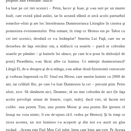
propriei Sale Persoane. Adică?
I-a luat pe cei trei ucenici – Petru, Iacov şi Ioan, şi s-au suit pe un munte
înalt, care există până astăzi, iar în această sfântă zi urcă acolo patriarhul
romeilor–elini şi are loc întotdeauna Dumnezeiasca Liturghie în cinstea şi
pomenirea evenimentului. Prin urmare, în timp ce Hristos era pe Tabor cu
cei trei ucenici, deodată ce s-a întâmplat? Smerita Lui Faţă, care nu se
deosebea de faţa oricărui om, a strălucit ca soarele – parcă se coborâse
soarele pe pământ – şi hainele lui sărace, pe care le-a ţesut în război(ul de
ţesut) Preasfânta, s-au făcut albe ca lumina. Ce măreţie dumnezeiască!
Lângă El, de-a dreapta şi de-a stânga, s-au arătat două fizionomii cunoscute
şi vorbeau împreună cu El. Unul era Moise, care murise înainte cu 2000 de
ani, iar celălalt Ilie, pe care l-a luat Dumnezeu la cer – precum ştim. Petru
uluit, zice: Să rămânem aici, Doamne; să nu mai coborâm de aici (în faţa
acelei privelişti uitase de femeie, copii, rude); dacă vrei, să facem trei
colibe: una pentru Tine, una pentru Moise şi una pentru Ilie (pentru el
însuşi nu voia nimic; îi era de-ajuns că-L vedea pe Hristos). Şi în timp ce
zicea acestea, un nor luminos i-a acoperit şi din nor s-a auzit un glas
zicând: „Acesta este Fiul Meu Cel iubit, întru care bine am voit. Pe Acesta