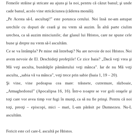
Femeile străine şi stricate au ajuns şi la noi, pentru că căzut banul; şi unde
cade banul, acolo vine stricăciunea (căderea morală).
„Pe Acesta să-L ascultaţi!” este porunca cerului. Noi însă ne-am astupat
urechile cu dopuri de ceară şi nu vrem să auzim. În altă parte ciulim
urechea, ca să auzim minciunile; dar glasul lui Hristos, care ne spune cele
bune şi drepte nu vrem să-l ascultăm.
Ce se va întâmpla? Pe mine mă întrebaţi? Nu are nevoie de noi Hristos. Noi
avem nevoie de El. Deschideţi profeţiile! Ce zice Isaia? „Dacă veţi vrea şi
Mă veţi asculta, bunătăţile pământului veţi mânca”. Iar de nu Mă veţi
asculta, „sabia vă va mânca”, veţi trece prin sabie (Isaia 1, 19 – 20).
Şi vine, vine pedeapsa cea mare: trăsnete, cutremure, războaie,
„Armaghedonul” (Apocalipsa 16, 16). Într-o noapte se vor goli oraşele şi
toţi care vor avea timp vor fugi în munţi, ca să nu fie prinşi. Pentru că noi
toţi, preoţi – episcopi, mici – mari, L-am părăsit pe Dumnezeu. Nu-L
ascultăm.
Fericit este cel care-L ascultă pe Hristos.