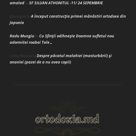
amalad
SF SILUAN ATHONITUL -11/ 24 SEPEMBRIE
la
A început construcţia primei mănăstiri ortodoxe din
gheorghe
la
Japonia
Radu Mungiu
Cu Sfinții odihnește Doamne sufletul nou
la
adormitei roabei Tale…
Despre păcatul malahiei (masturbării) şi
Crina Marina
la
onaniei (pazei de a nu avea copii)