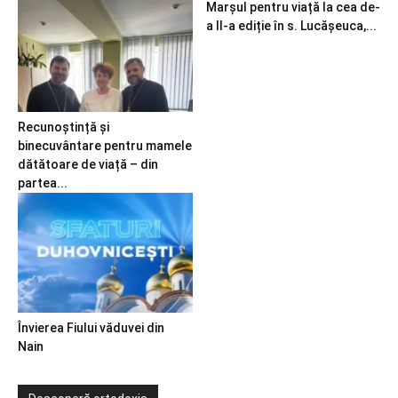
Marșul pentru viață la cea de-
a II-a ediție în s. Lucășeuca,...
Recunoștință și
binecuvântare pentru mamele
dătătoare de viață – din
partea...
Învierea Fiului văduvei din
Nain