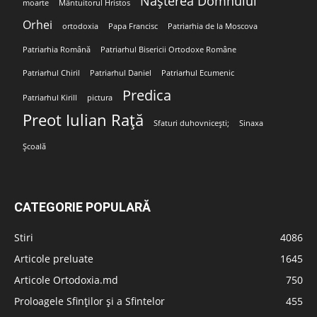
Nașterea Domnului
moarte
Mântuitorul Hristos
Orhei
ortodoxia
Papa Francisc
Patriarhia de la Moscova
Patriarhia Română
Patriarhul Bisericii Ortodoxe Române
Patriarhul Chiril
Patriarhul Daniel
Patriarhul Ecumenic
Predica
Patriarhul Kirill
pictura
Preot Iulian Rață
Sfaturi duhovnicești;
Sinaxa
Școală
CATEGORIE POPULARĂ
Stiri
4086
Articole preluate
1645
Articole Ortodoxia.md
750
Proloagele Sfinților și a Sfintelor
455