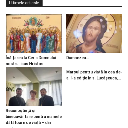
Ultimele articole
Înălțarea la Cer a Domnului
Dumnezeu…
nostru Iisus Hristos
Marșul pentru viață la cea de-
a II-a ediție în s. Lucășeuca,...
Recunoștință și
binecuvântare pentru mamele
dătătoare de viață – din