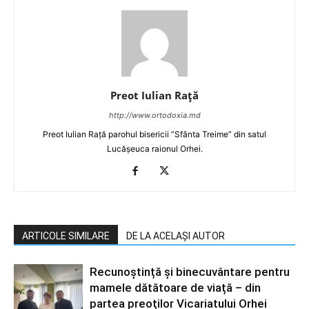
Preot Iulian Raţă
http://www.ortodoxia.md
Preot Iulian Rață parohul bisericii ”Sfânta Treime” din satul
Lucășeuca raionul Orhei.
ARTICOLE SIMILARE
DE LA ACELAȘI AUTOR
Recunoștință și binecuvântare pentru
mamele dătătoare de viață – din
partea preoților Vicariatului Orhei