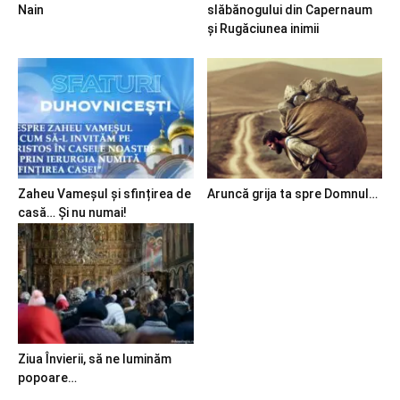
Nain
slăbănogului din Capernaum
și Rugăciunea inimii
Zaheu Vameșul și sfințirea de
Aruncă grija ta spre Domnul…
casă… Și nu numai!
Ziua Învierii, să ne luminăm
popoare…