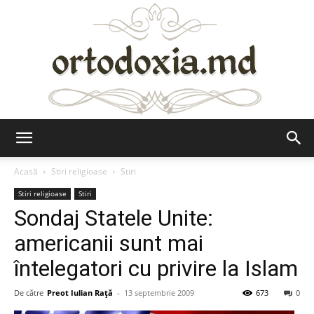
Ortodoxia.md
Acasă
Stiri religioase
Stiri
Stiri religioase
Stiri
Sondaj Statele Unite:
americanii sunt mai
întelegatori cu privire la Islam
De către
Preot Iulian Raţă
-
13 septembrie 2009
673
0