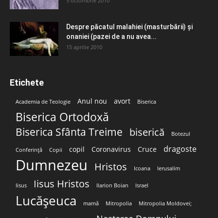
5 octombrie 2010
Despre păcatul malahiei (masturbării) şi
onaniei (pazei de a nu avea...
15 aprilie 2010
Etichete
Anul nou
avort
Academia de Teologie
Biserica
Biserica Ortodoxă
Biserica Sfânta Treime
biserică
Botezul
dragoste
copil
Coronavirus
Cruce
Conferință
Copii
Dumnezeu
Hristos
Icoana
Ierusalim
Iisus Hristos
Iisus
Ilarion Boian
Israel
Lucășeuca
mamă
Mitropolia
Mitropolia Moldovei;