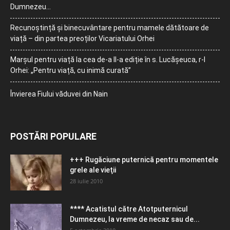
Dumnezeu…
Recunoștință și binecuvântare pentru mamele dătătoare de
viață – din partea preoților Vicariatului Orhei
Marșul pentru viață la cea de-a II-a ediție în s. Lucășeuca, r-l
Orhei: „Pentru viață, cu inimă curată”
Învierea Fiului văduvei din Nain
POSTĂRI POPULARE
+++ Rugăciune puternică pentru momentele
grele ale vieţii
28 iulie 2010
**** Acatistul către Atotputernicul
Dumnezeu, la vreme de necaz sau de...