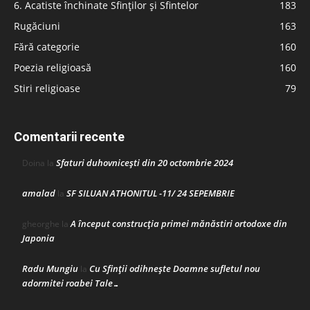
6. Acatiste închinate Sfinților și Sfintelor
183
Rugăciuni
163
Fără categorie
160
Poezia religioasă
160
Stiri religioase
79
Comentarii recente
Sfaturi duhovnicești din 20 octombrie 2024
Doina
la
amalad
SF SILUAN ATHONITUL -11/ 24 SEPEMBRIE
la
A început construcţia primei mănăstiri ortodoxe din
gheorghe
la
Japonia
Radu Mungiu
Cu Sfinții odihnește Doamne sufletul nou
la
adormitei roabei Tale…