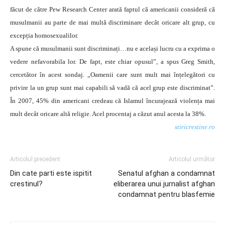
făcut de către Pew Research Center arată faptul că americanii consideră că
musulmanii au parte de mai multă discriminare decât oricare alt grup, cu
excepția homosexualilor.
A spune că musulmanii sunt discriminați…nu e același lucru cu a exprima o
vedere nefavorabila lor. De fapt, este chiar opusul”, a spus Greg Smith,
cercetător în acest sondaj. „Oamenii care sunt mult mai înțelegători cu
privire la un grup sunt mai capabili să vadă că acel grup este discriminat”.
În 2007, 45% din americani credeau că Islamul încurajează violența mai
mult decât oricare altă religie. Acel procentaj a căzut anul acesta la 38%.
stiricrestine.ro
Articolul precedent
Articolul următor
Din cate parti este ispitit
Senatul afghan a condamnat
crestinul?
eliberarea unui jurnalist afghan
condamnat pentru blasfemie