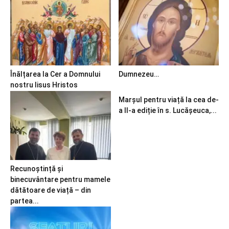
Înălțarea la Cer a Domnului
Dumnezeu…
nostru Iisus Hristos
Marșul pentru viață la cea de-
a II-a ediție în s. Lucășeuca,...
Recunoștință și
binecuvântare pentru mamele
dătătoare de viață – din
partea...