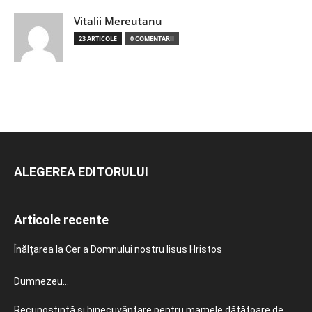
Vitalii Mereutanu
23 ARTICOLE
0 COMENTARII
ALEGEREA EDITORULUI
Articole recente
Înălțarea la Cer a Domnului nostru Iisus Hristos
Dumnezeu…
Recunoștință și binecuvântare pentru mamele dătătoare de