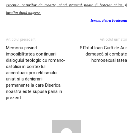
excepţia cazurilor de moarte, când pruncul poate fi botezat chiar şi
imediat după naştere.
Ierom. Petru Pruteanu
Articolul precedent
Articolul următor
Memoriu privind
Sfîntul Ioan Gură de Aur
imposibilitatea continuarii
demască şi combate
dialogului teologic cu romano-
homosexualitatea
catolicii in contextul
accentuarii prozelitismului
uniat si a denigrarii
permanente la care Biserica
noastra este supusa pana in
prezent