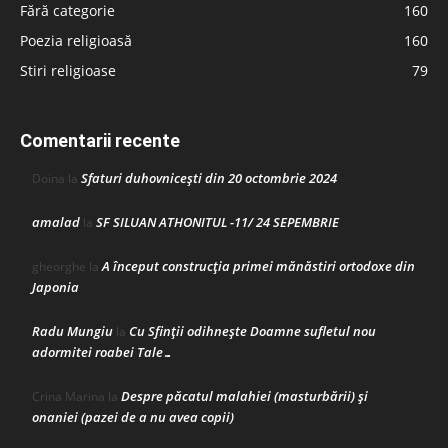
Fără categorie
160
Poezia religioasă
160
Stiri religioase
79
Comentarii recente
Sfaturi duhovnicești din 20 octombrie 2024
Doina
la
amalad
SF SILUAN ATHONITUL -11/ 24 SEPEMBRIE
la
A început construcţia primei mănăstiri ortodoxe din
gheorghe
la
Japonia
Radu Mungiu
Cu Sfinții odihnește Doamne sufletul nou
la
adormitei roabei Tale…
Despre păcatul malahiei (masturbării) şi
Crina Marina
la
onaniei (pazei de a nu avea copii)