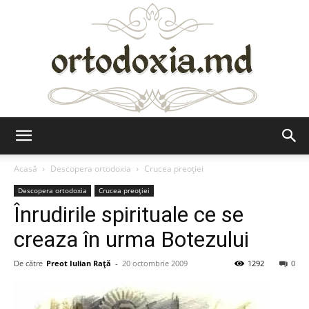
Ortodoxia.md
Acasă
Descopera ortodoxia
Crucea preoției
Descopera ortodoxia
Crucea preoției
Înrudirile spirituale ce se
creaza în urma Botezului
De către
Preot Iulian Raţă
-
20 octombrie 2009
1292
0