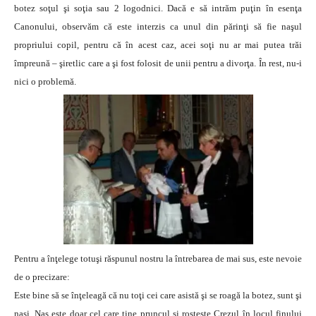
botez soţul şi soţia sau 2 logodnici. Dacă e să intrăm puţin în esenţa
Canonului, observăm că este interzis ca unul din părinţi să fie naşul
propriului copil, pentru că în acest caz, acei soţi nu ar mai putea trăi
împreună – şiretlic care a şi fost folosit de unii pentru a divorţa. În rest, nu-i
nici o problemă.
Pentru a înţelege totuşi răspunul nostru la întrebarea de mai sus, este nevoie
de o precizare:
Este bine să se înţeleagă că nu toţi cei care asistă şi se roagă la botez, sunt şi
naşi. Naş este doar cel care ţine pruncul şi rosteşte Crezul în locul finului