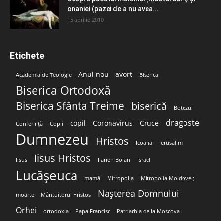
onaniei (pazei de a nu avea...
15 aprilie 2010
Etichete
Anul nou
avort
Academia de Teologie
Biserica
Biserica Ortodoxă
Biserica Sfânta Treime
biserică
Botezul
dragoste
copil
Coronavirus
Cruce
Conferință
Copii
Dumnezeu
Hristos
Icoana
Ierusalim
Iisus Hristos
Iisus
Ilarion Boian
Israel
Lucășeuca
mamă
Mitropolia
Mitropolia Moldovei;
Nașterea Domnului
moarte
Mântuitorul Hristos
Orhei
ortodoxia
Papa Francisc
Patriarhia de la Moscova