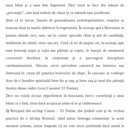
unui băiat şi a unei fete împreună. Deci totul se face din măsuri de
„precauţie”, care însă trebuie de văzut în ce măsură sunt justificate.
Ştim că în trecut, înainte de generalizarea pedobaptismului, creştinii se
botezau doar la marile sărbători în baptisteriu. În aceeaşi apă a Botezului se
puteau afunda zeci, sute, iar în cazuri speciale chiar şi mii de candidaţi,
indiferent de vârstă, etnie sau sex. Cred că nu de puţine ori, în aceeaşi apă,
erau botezaţi soţul şi soţia sau părinţii şi copiii, în funcţie de momentul
convertirii fiecăruia la creştinism şi a parcurgerii disciplinei
catehumenatului. Oricum, nicio prevedere canonică nu interzice sau
limitează în vreun fel practica botezului de obşte. În canoane se vorbeşte
doar de o înrudire spirituală între fin şi naş, şi între naş şi unul din părinţii
finului rămas văduv (vezi Canonul 53 Trulan).
Deci nu există niciun impediment în botezarea într-o crestelniţă a unui
băiat cu o fată, chiar dacă aceştia ar urma să se şi căsătorească.
2)
Reieşind din acelaşi Canon – 53 Trulan, dar ţinând cont şi de vechea
practică de a săvârşi Botezul, când asista întreaga comunitate la acest
moment solemn, reiese limpede că nu este nicio problemă dacă asistă la