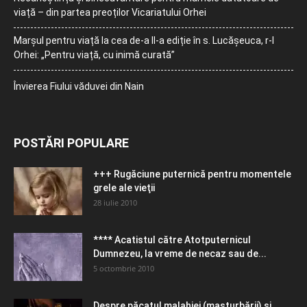
viață – din partea preoților Vicariatului Orhei
Marșul pentru viață la cea de-a II-a ediție în s. Lucășeuca, r-l
Orhei: „Pentru viață, cu inimă curată”
Învierea Fiului văduvei din Nain
POSTĂRI POPULARE
+++ Rugăciune puternică pentru momentele
grele ale vieţii
28 iulie 2010
**** Acatistul către Atotputernicul
Dumnezeu, la vreme de necaz sau de...
5 octombrie 2010
Despre păcatul malahiei (masturbării) şi