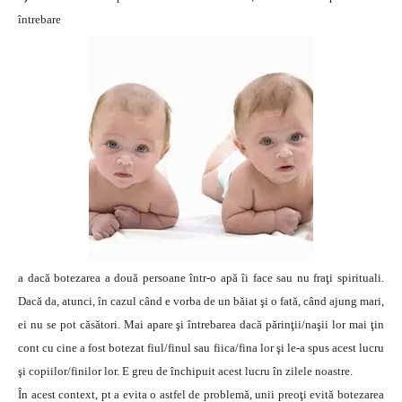
întrebare
a dacă botezarea a două
persoane într-o apă îi face sau nu fraţi spirituali.
Dacă da, atunci, în cazul când e vorba de un băiat şi o fată, când ajung mari,
ei nu se pot căsători. Mai apare şi întrebarea dacă părinţii/naşii lor mai ţin
cont cu cine a fost botezat fiul/finul sau fiica/fina lor şi le-a spus acest lucru
şi copiilor/finilor lor. E greu de închipuit acest lucru în zilele noastre.
În acest context, pt a evita o astfel de problemă, unii preoţi evită botezarea