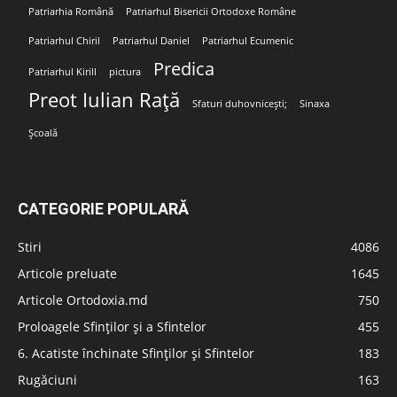
Patriarhia Română
Patriarhul Bisericii Ortodoxe Române
Patriarhul Chiril
Patriarhul Daniel
Patriarhul Ecumenic
Predica
Patriarhul Kirill
pictura
Preot Iulian Rață
Sfaturi duhovnicești;
Sinaxa
Școală
CATEGORIE POPULARĂ
Stiri
4086
Articole preluate
1645
Articole Ortodoxia.md
750
Proloagele Sfinților și a Sfintelor
455
6. Acatiste închinate Sfinților și Sfintelor
183
Rugăciuni
163