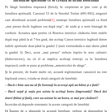
Înrudirile spirituale ce se crează în urma Botezului
Pe lângă înrudirea trupească (fizică), în creştinism se ţine cont şi de
înrudirea spirituală. Canonul 53 de la Sinodul Trulan (691-692), singurul
care abordează această problemă
[1]
, numeşte înrudirea spirituală ca fiind
„mai presus decât legătura cea după trup”, de unde şi o serie întreagă de
confuzii. Aceastea apar pentru că Biserica interzice căsătoria între rudele
după trup până la al 7-lea grad, dar acelaşi Canon interzice legătură dintre
rudele spirituale doar până la gradul 2 (unii extrinzându-o mai târziu până
la gradul 3). Deci, acest „mai presus” trebuie înţeles în sens calitativ
(duhovnicesc), nu că el ar implica aceleaşi resticţii ca la înrudirea
trupească, unde se pune şi problema „amestecului de sânge”.
Şi în prezent, de foarte multe ori, această reglementare canonică nu este
înţeleasă corect, ivindu-se două categorii de întrebări:
– Dacă e bine sau nu să fie botezaţi în aceeaşi apă un băiat şi o fată?
– Dacă soţul şi soţia pot asista la acelaşi botez (împreună)? Dacă doi
tineri (băiat şi fată), care au asistat la un botez, se mai pot căsători?
Încercăm să răspunde sistematic la aceste categorii de întrebări.
1)
Înainte de a răspunde la această întrebare, trebuie să răspundem la