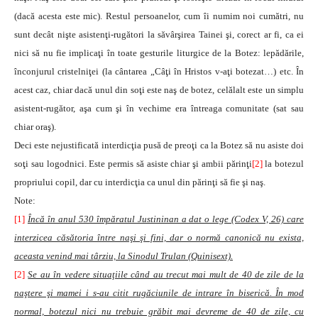
(dacă acesta este mic). Restul persoanelor, cum îi numim noi cumătri, nu
sunt decât nişte asistenţi-rugători la săvârşirea Tainei şi, corect ar fi, ca ei
nici să nu fie implicaţi în toate gesturile liturgice de la Botez: lepădările,
înconjurul cristelniţei (la cântarea „Câţi în Hristos v-aţi botezat…) etc. În
acest caz, chiar dacă unul din soţi este naş de botez, celălalt este un simplu
asistent-rugător, aşa cum şi în vechime era întreaga comunitate (sat sau
chiar oraş).
Deci este nejustificată interdicţia pusă de preoţi ca la Botez să nu asiste doi
soţi sau logodnici. Este permis să asiste chiar şi ambii părinţi
[2]
la botezul
propriului copil, dar cu interdicţia ca unul din părinţi să fie şi naş.
Note:
[1]
Încă în anul 530 împăratul Justininan a dat o lege (Codex V, 26) care
interzicea căsătoria între naşi şi fini, dar o normă canonică nu exista,
aceasta venind mai târziu, la Sinodul Trulan (Quinisext).
[2]
Se au în vedere situaţiile când au trecut mai mult de 40 de zile de la
naştere şi mamei i s-au citit rugăciunile de intrare în biserică. În mod
normal, botezul nici nu trebuie grăbit mai devreme de 40 de zile, cu