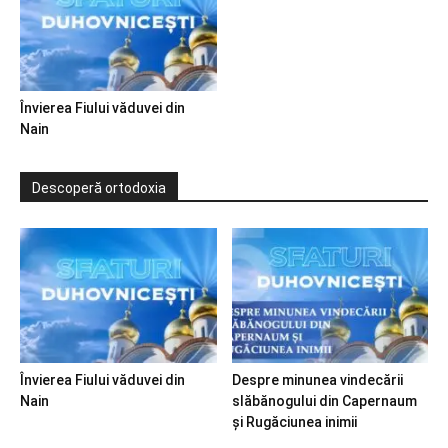
Învierea Fiului văduvei din
Nain
Descoperă ortodoxia
Învierea Fiului văduvei din
Despre minunea vindecării
Nain
slăbănogului din Capernaum
și Rugăciunea inimii