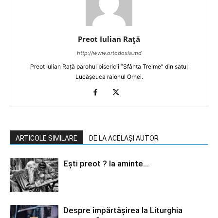
Preot Iulian Raţă
http://www.ortodoxia.md
Preot Iulian Rață parohul bisericii ”Sfânta Treime” din satul
Lucășeuca raionul Orhei.
ARTICOLE SIMILARE
DE LA ACELAȘI AUTOR
Ești preot ? Ia aminte…
Despre împărtăşirea la Liturghia