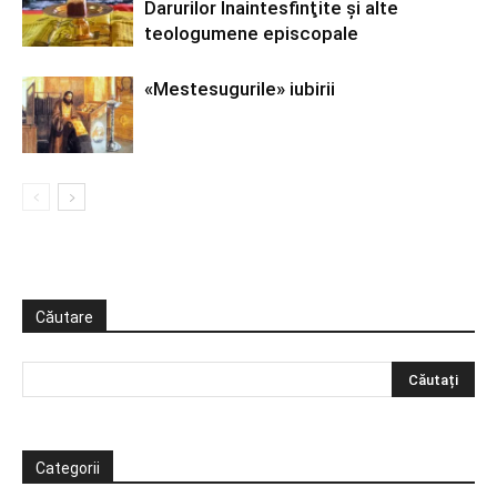
Darurilor Înaintesfinţite şi alte
teologumene episcopale
«Mestesugurile» iubirii
Căutare
Categorii